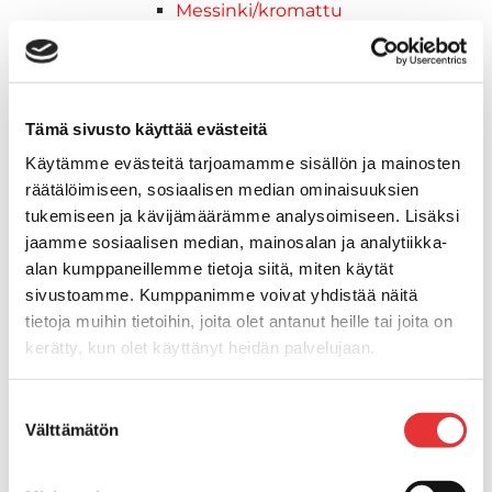
Messinki/kromattu
Kevytmetalli
Muovia
Kalusteet, sisustus ja astiat
Venetuolit ja -tuolinjalat
Tämä sivusto käyttää evästeitä
Pöydät ja istuimet
Käytämme evästeitä tarjoamamme sisällön ja mainosten
Venetuolit
räätälöimiseen, sosiaalisen median ominaisuuksien
Tuolinjalat
tukemiseen ja kävijämäärämme analysoimiseen. Lisäksi
Tuolit
jaamme sosiaalisen median, mainosalan ja analytiikka-
Kansiluukut, ikkunat ja verhot
alan kumppaneillemme tietoja siitä, miten käytät
Verhot
sivustoamme. Kumppanimme voivat yhdistää näitä
Kansiluukkujen varaosat ja
tietoja muihin tietoihin, joita olet antanut heille tai joita on
tarvikkeet
kerätty, kun olet käyttänyt heidän palvelujaan.
Tarkastusluukut
Hyttysverkot
Lisätietoja:
karilainen.fi/tietosuoja
Suostumuksen
Huoltoluukut
Välttämätön
valinta
Kansiluukut
Ikkunat ja ikkunaventtiilit