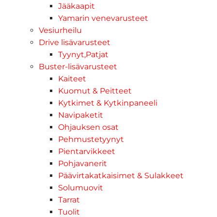
Jääkaapit
Yamarin venevarusteet
Vesiurheilu
Drive lisävarusteet
Tyynyt,Patjat
Buster-lisävarusteet
Kaiteet
Kuomut & Peitteet
Kytkimet & Kytkinpaneeli
Navipaketit
Ohjauksen osat
Pehmustetyynyt
Pientarvikkeet
Pohjavanerit
Päävirtakatkaisimet & Sulakkeet
Solumuovit
Tarrat
Tuolit