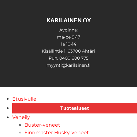
KARILAINEN OY
Avoinna:
ma-pe 9-17
la 10-14
Kisällintie 1, 63700 Ähtäri
Puh. 0400 600 775
myynti@karilainen.fi
Etusivulle
Tuotealueet
Veneily
Buster-veneet
Finnmaster Husky-veneet