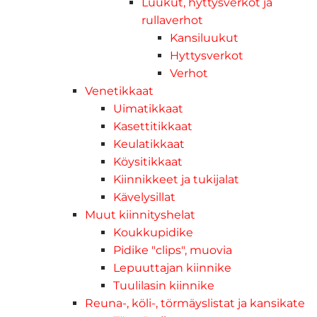
Luukut, hyttysverkot ja
rullaverhot
Kansiluukut
Hyttysverkot
Verhot
Venetikkaat
Uimatikkaat
Kasettitikkaat
Keulatikkaat
Köysitikkaat
Kiinnikkeet ja tukijalat
Kävelysillat
Muut kiinnityshelat
Koukkupidike
Pidike "clips", muovia
Lepuuttajan kiinnike
Tuulilasin kiinnike
Reuna-, köli-, törmäyslistat ja kansikate