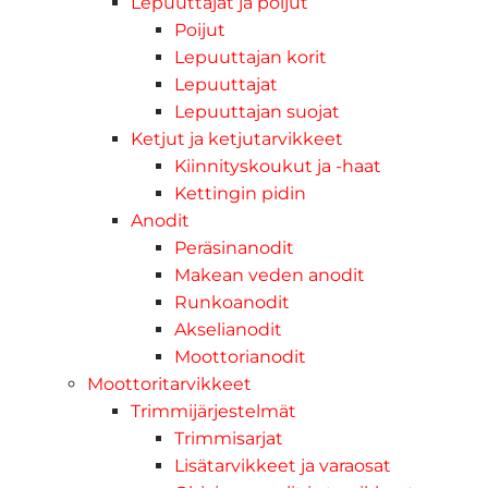
Lepuuttajat ja poijut
Poijut
Lepuuttajan korit
Lepuuttajat
Lepuuttajan suojat
Ketjut ja ketjutarvikkeet
Kiinnityskoukut ja -haat
Kettingin pidin
Anodit
Peräsinanodit
Makean veden anodit
Runkoanodit
Akselianodit
Moottorianodit
Moottoritarvikkeet
Trimmijärjestelmät
Trimmisarjat
Lisätarvikkeet ja varaosat