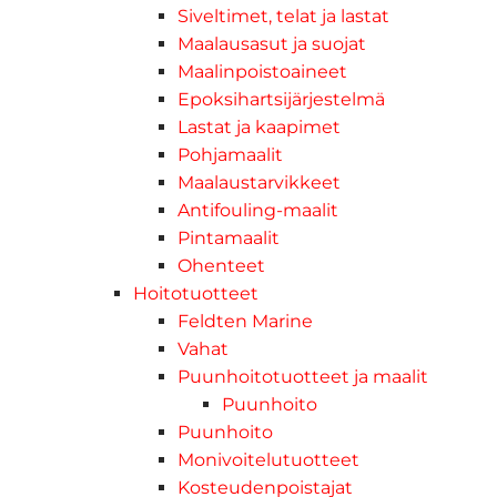
Siveltimet, telat ja lastat
Maalausasut ja suojat
Maalinpoistoaineet
Epoksihartsijärjestelmä
Lastat ja kaapimet
Pohjamaalit
Maalaustarvikkeet
Antifouling-maalit
Pintamaalit
Ohenteet
Hoitotuotteet
Feldten Marine
Vahat
Puunhoitotuotteet ja maalit
Puunhoito
Puunhoito
Monivoitelutuotteet
Kosteudenpoistajat