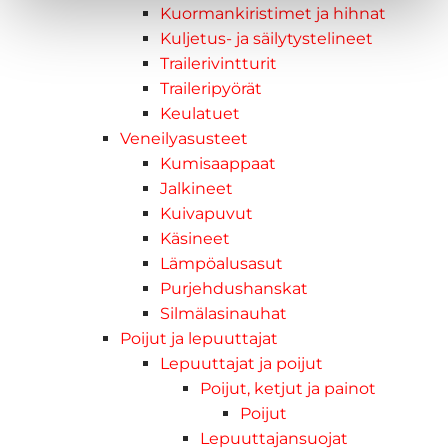
Kuormankiristimet ja hihnat
Kuljetus- ja säilytystelineet
Trailerivintturit
Traileripyörät
Keulatuet
Veneilyasusteet
Kumisaappaat
Jalkineet
Kuivapuvut
Käsineet
Lämpöalusasut
Purjehdushanskat
Silmälasinauhat
Poijut ja lepuuttajat
Lepuuttajat ja poijut
Poijut, ketjut ja painot
Poijut
Lepuuttajansuojat