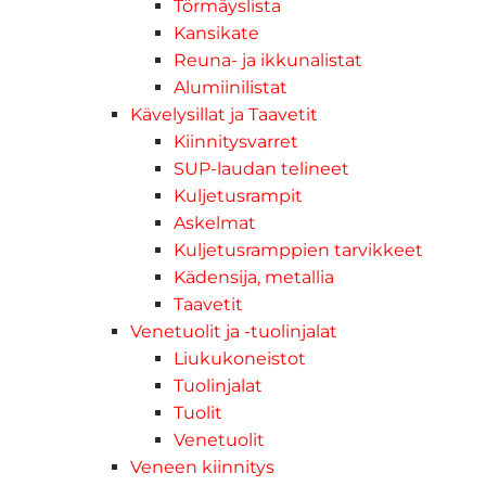
Törmäyslista
Kansikate
Reuna- ja ikkunalistat
Alumiinilistat
Kävelysillat ja Taavetit
Kiinnitysvarret
SUP-laudan telineet
Kuljetusrampit
Askelmat
Kuljetusramppien tarvikkeet
Kädensija, metallia
Taavetit
Venetuolit ja -tuolinjalat
Liukukoneistot
Tuolinjalat
Tuolit
Venetuolit
Veneen kiinnitys