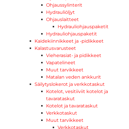
Ohjaussylinterit
Hydrauliöljyt
Ohjauslaitteet
Hydrauliohjauspaketit
Hydrauliohjauspaketit
Kaidekiinnikkeet ja -pidikkeet
Kalastusvarusteet
Vieherasiat- ja pidikkeet
Vapatelineet
Muut tarvikkeet
Matalan veden ankkurit
Säilytyslokerot ja verkkotaskut
Kotelot, vesitiiviit kotelot ja
tavarataskut
Kotelot ja tavarataskut
Verkkotaskut
Muut tarvikkeet
Verkkotaskut