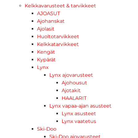
Kelkkavarusteet & tarvikkeet
AJOASUT
Ajohanskat
Ajolasit
Huoltotarvikkeet
Kelkkatarvikkeet
Kengät
Kypärät
Lynx
Lynx ajovarusteet
Ajohousut
Ajotakit
HAALARIT
Lynx vapaa-ajan asusteet
Lynx asusteet
Lynx vaatetus
Ski-Doo
Ski-Doo ajovarusteet