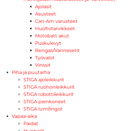
Ajolasit
Asusteet
Can-Am varusteet
Huoltotarvikkeet
Motobatt akut
Puskulevyt
Rengas/Vannesetit
Työvalot
Vinssit
Piha ja puutarha
STIGA ajoleikkurit
STIGA ruohonleikkurit
STIGA robottileikkurit
STIGA pienkoneet
STIGA lumilingot
Vapaa-aika
Paidat
Hupparit