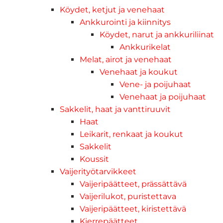
Köydet, ketjut ja venehaat
Ankkurointi ja kiinnitys
Köydet, narut ja ankkuriliinat
Ankkurikelat
Melat, airot ja venehaat
Venehaat ja koukut
Vene- ja poijuhaat
Venehaat ja poijuhaat
Sakkelit, haat ja vanttiruuvit
Haat
Leikarit, renkaat ja koukut
Sakkelit
Koussit
Vaijerityötarvikkeet
Vaijeripäätteet, prässättävä
Vaijerilukot, puristettava
Vaijeripäätteet, kiristettävä
Kierrepäätteet