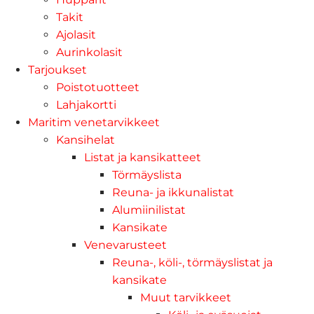
Takit
Ajolasit
Aurinkolasit
Tarjoukset
Poistotuotteet
Lahjakortti
Maritim venetarvikkeet
Kansihelat
Listat ja kansikatteet
Törmäyslista
Reuna- ja ikkunalistat
Alumiinilistat
Kansikate
Venevarusteet
Reuna-, köli-, törmäyslistat ja
kansikate
Muut tarvikkeet