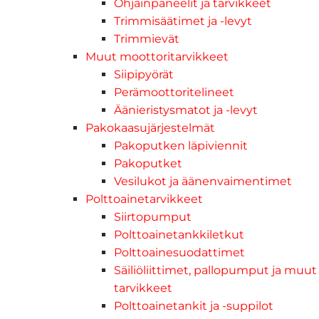
Ohjainpaneelit ja tarvikkeet
Trimmisäätimet ja -levyt
Trimmievät
Muut moottoritarvikkeet
Siipipyörät
Perämoottoritelineet
Äänieristysmatot ja -levyt
Pakokaasujärjestelmät
Pakoputken läpiviennit
Pakoputket
Vesilukot ja äänenvaimentimet
Polttoainetarvikkeet
Siirtopumput
Polttoainetankkiletkut
Polttoainesuodattimet
Säiliöliittimet, pallopumput ja muut
tarvikkeet
Polttoainetankit ja -suppilot