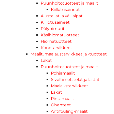
Puunhoitotuotteet ja maalit
Kiillotusaineet
Alustallat ja välilaipat
Kiillotusaineet
Pölynimurit
Käsihiomatuotteet
Hiomatuotteet
Konetarvikkeet
Maalit, maalaustarvikkeet ja -tuotteet
Lakat
Puunhoitotuotteet ja maalit
Pohjamaalit
Siveltimet, telat ja lastat
Maalaustarvikkeet
Lakat
Pintamaalit
Ohenteet
Antifouling-maalit