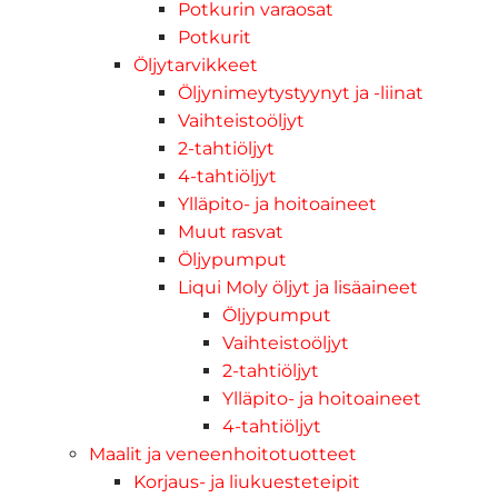
Potkurin varaosat
Potkurit
Öljytarvikkeet
Öljynimeytystyynyt ja -liinat
Vaihteistoöljyt
2-tahtiöljyt
4-tahtiöljyt
Ylläpito- ja hoitoaineet
Muut rasvat
Öljypumput
Liqui Moly öljyt ja lisäaineet
Öljypumput
Vaihteistoöljyt
2-tahtiöljyt
Ylläpito- ja hoitoaineet
4-tahtiöljyt
Maalit ja veneenhoitotuotteet
Korjaus- ja liukuesteteipit