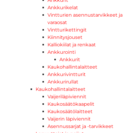
Ankkurit
Ankkurikelat
Vintturien asennustarvikkeet ja
varaosat
Vintturikettingit
Kiinnitysjouset
Kalliokiilat ja renkaat
Ankkurointi
Ankkurit
Kaukohallintalaitteet
Ankkurivintturit
Ankkurirullat
Kaukohallintalaitteet
Vaijeriläpiviennit
Kaukosäätökaapelit
Kaukosäätölaitteet
Vaijerin läpiviennit
Asennussarjat ja -tarvikkeet