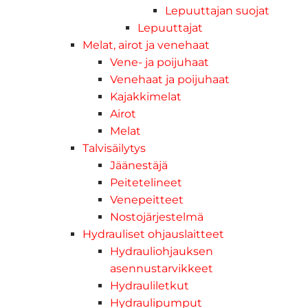
Lepuuttajan suojat
Lepuuttajat
Melat, airot ja venehaat
Vene- ja poijuhaat
Venehaat ja poijuhaat
Kajakkimelat
Airot
Melat
Talvisäilytys
Jäänestäjä
Peitetelineet
Venepeitteet
Nostojärjestelmä
Hydrauliset ohjauslaitteet
Hydrauliohjauksen
asennustarvikkeet
Hydrauliletkut
Hydraulipumput