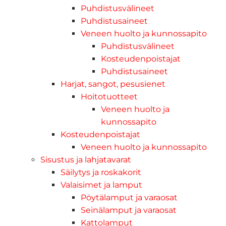
Puhdistusvälineet
Puhdistusaineet
Veneen huolto ja kunnossapito
Puhdistusvälineet
Kosteudenpoistajat
Puhdistusaineet
Harjat, sangot, pesusienet
Hoitotuotteet
Veneen huolto ja
kunnossapito
Kosteudenpoistajat
Veneen huolto ja kunnossapito
Sisustus ja lahjatavarat
Säilytys ja roskakorit
Valaisimet ja lamput
Pöytälamput ja varaosat
Seinälamput ja varaosat
Kattolamput