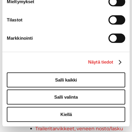
Mieltymykset
Kaide- ja kuomuhelat
Peitekiinnikkeet
Keulakaiteet ja kaidepylväät
Tilastot
Kaidevaijerit, -verkot ja päätehelat
Kaidekiinnikkeet ja -pidikkeet
Markkinointi
Aurinkokatokset
Kuomuhelat
Kaidehelat
Näytä tiedot
Venevarusteet
Liput ja tarvikkeet
Liput
Salli kaikki
Lippulukot
Veneliput
Salli valinta
Liput
Lipputangot
Lipputankojen jalat
Kiellä
Pikaliitin
Traileritarvikkeet, veneen nosto/lasku