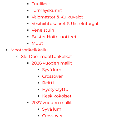
Tuulilasit
Törmäyskumit
Valomastot & Kulkuvalot
Vesihiihtokaaret & Uistelutargat
Veneistuin
Buster Hoitotuotteet
Muut
Moottorikelkkailu
Ski-Doo -moottorikelkat
2026 vuoden mallit
Syvä lumi
Crossover
Reitti
Hyötykäyttö
Keskikokoiset
2027 vuoden mallit
Syvä lumi
Crossover