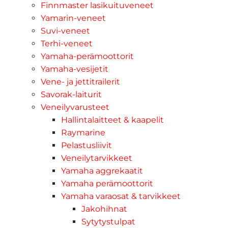
Finnmaster lasikuituveneet
Yamarin-veneet
Suvi-veneet
Terhi-veneet
Yamaha-perämoottorit
Yamaha-vesijetit
Vene- ja jettitrailerit
Savorak-laiturit
Veneilyvarusteet
Hallintalaitteet & kaapelit
Raymarine
Pelastusliivit
Veneilytarvikkeet
Yamaha aggrekaatit
Yamaha perämoottorit
Yamaha varaosat & tarvikkeet
Jakohihnat
Sytytystulpat