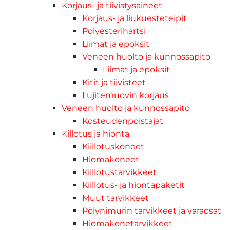
Korjaus- ja tiivistysaineet
Korjaus- ja liukuesteteipit
Polyesterihartsi
Liimat ja epoksit
Veneen huolto ja kunnossapito
Liimat ja epoksit
Kitit ja tiivisteet
Lujitemuovin korjaus
Veneen huolto ja kunnossapito
Kosteudenpoistajat
Killotus ja hionta
Kiillotuskoneet
Hiomakoneet
Kiillotustarvikkeet
Kiillotus- ja hiontapaketit
Muut tarvikkeet
Pölynimurin tarvikkeet ja varaosat
Hiomakonetarvikkeet