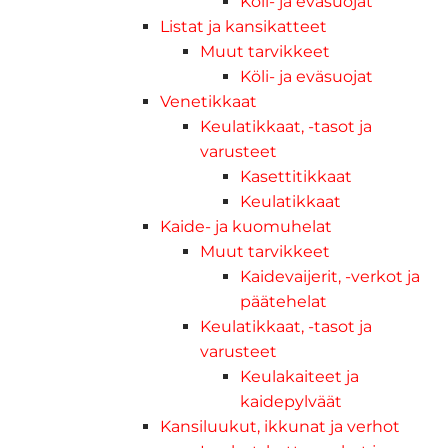
Köli- ja eväsuojat
Listat ja kansikatteet
Muut tarvikkeet
Köli- ja eväsuojat
Venetikkaat
Keulatikkaat, -tasot ja
varusteet
Kasettitikkaat
Keulatikkaat
Kaide- ja kuomuhelat
Muut tarvikkeet
Kaidevaijerit, -verkot ja
päätehelat
Keulatikkaat, -tasot ja
varusteet
Keulakaiteet ja
kaidepylväät
Kansiluukut, ikkunat ja verhot