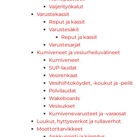
Vaijerityökalut
Varustekassit
Reput ja kassit
Varustesäkit
Reput ja kassit
Varustesarjat
Kumiveneet ja vesiurheiluvälineet
Kumiveneet
SUP-laudat
Vesirenkaat
Vesihiihtoköydet, -koukut ja -peilit
Polvilaudat
Wakeboards
Vesisukset
Kumivenevarusteet ja -varaosat
Luukut, hyttysverkot ja rullaverhot
Moottoritarvikkeet
Ankkurointi ja kiinnitys