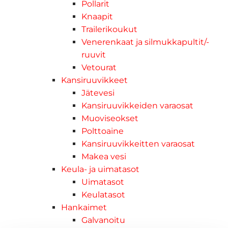
Pollarit
Knaapit
Trailerikoukut
Venerenkaat ja silmukkapultit/-
ruuvit
Vetourat
Kansiruuvikkeet
Jätevesi
Kansiruuvikkeiden varaosat
Muoviseokset
Polttoaine
Kansiruuvikkeitten varaosat
Makea vesi
Keula- ja uimatasot
Uimatasot
Keulatasot
Hankaimet
Galvanoitu