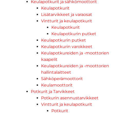
Keulapotkurit ja sähkömoottorit
Keulapotkurit
Lisätarvikkeet ja varaosat
Vintturit ja keulapotkurit
Keulapotkurit
Keulapotkurin putket
Keulapotkurin putket
Keulapotkurin varokkeet
Keulapotkureiden ja -moottorien
kaapelit
Keulapotkureiden ja -moottorien
hallintalaitteet
Sähköperämoottorit
Keulamoottorit
Potkurit ja Tarvikkeet
Potkurin asennustarvikkeet
Vintturit ja keulapotkurit
Potkurit