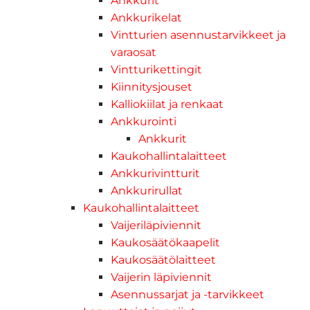
Ankkurit
Ankkurikelat
Vintturien asennustarvikkeet ja
varaosat
Vintturikettingit
Kiinnitysjouset
Kalliokiilat ja renkaat
Ankkurointi
Ankkurit
Kaukohallintalaitteet
Ankkurivintturit
Ankkurirullat
Kaukohallintalaitteet
Vaijeriläpiviennit
Kaukosäätökaapelit
Kaukosäätölaitteet
Vaijerin läpiviennit
Asennussarjat ja -tarvikkeet