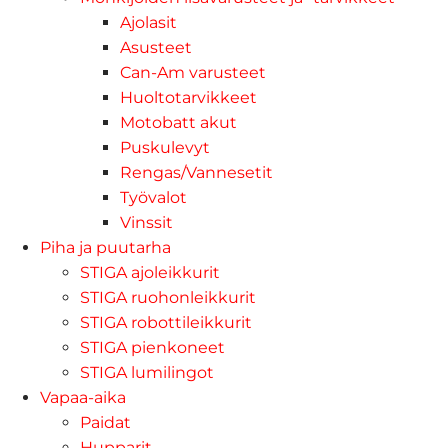
Ajolasit
Asusteet
Can-Am varusteet
Huoltotarvikkeet
Motobatt akut
Puskulevyt
Rengas/Vannesetit
Työvalot
Vinssit
Piha ja puutarha
STIGA ajoleikkurit
STIGA ruohonleikkurit
STIGA robottileikkurit
STIGA pienkoneet
STIGA lumilingot
Vapaa-aika
Paidat
Hupparit