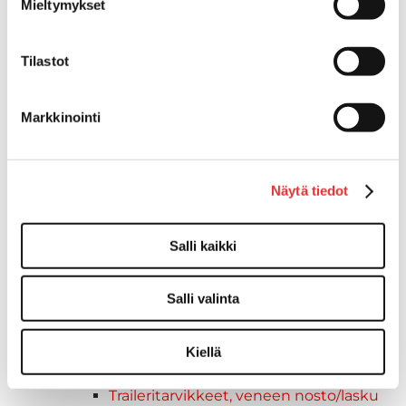
Mieltymykset
Kaide- ja kuomuhelat
Peitekiinnikkeet
Keulakaiteet ja kaidepylväät
Tilastot
Kaidevaijerit, -verkot ja päätehelat
Kaidekiinnikkeet ja -pidikkeet
Markkinointi
Aurinkokatokset
Kuomuhelat
Kaidehelat
Näytä tiedot
Venevarusteet
Liput ja tarvikkeet
Liput
Salli kaikki
Lippulukot
Veneliput
Salli valinta
Liput
Lipputangot
Lipputankojen jalat
Kiellä
Pikaliitin
Traileritarvikkeet, veneen nosto/lasku