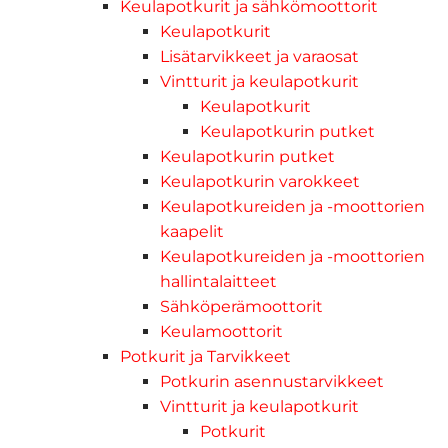
Keulapotkurit ja sähkömoottorit
Keulapotkurit
Lisätarvikkeet ja varaosat
Vintturit ja keulapotkurit
Keulapotkurit
Keulapotkurin putket
Keulapotkurin putket
Keulapotkurin varokkeet
Keulapotkureiden ja -moottorien
kaapelit
Keulapotkureiden ja -moottorien
hallintalaitteet
Sähköperämoottorit
Keulamoottorit
Potkurit ja Tarvikkeet
Potkurin asennustarvikkeet
Vintturit ja keulapotkurit
Potkurit