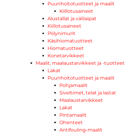
Puunhoitotuotteet ja maalit
Kiillotusaineet
Alustallat ja välilaipat
Kiillotusaineet
Pölynimurit
Käsihiomatuotteet
Hiomatuotteet
Konetarvikkeet
Maalit, maalaustarvikkeet ja -tuotteet
Lakat
Puunhoitotuotteet ja maalit
Pohjamaalit
Siveltimet, telat ja lastat
Maalaustarvikkeet
Lakat
Pintamaalit
Ohenteet
Antifouling-maalit