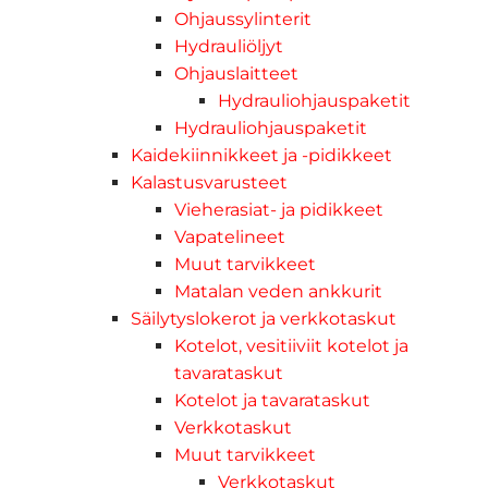
Ohjaussylinterit
Hydrauliöljyt
Ohjauslaitteet
Hydrauliohjauspaketit
Hydrauliohjauspaketit
Kaidekiinnikkeet ja -pidikkeet
Kalastusvarusteet
Vieherasiat- ja pidikkeet
Vapatelineet
Muut tarvikkeet
Matalan veden ankkurit
Säilytyslokerot ja verkkotaskut
Kotelot, vesitiiviit kotelot ja
tavarataskut
Kotelot ja tavarataskut
Verkkotaskut
Muut tarvikkeet
Verkkotaskut