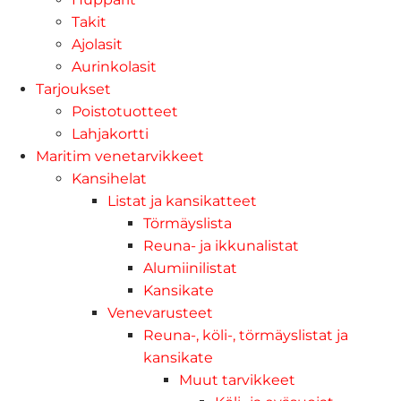
Takit
Ajolasit
Aurinkolasit
Tarjoukset
Poistotuotteet
Lahjakortti
Maritim venetarvikkeet
Kansihelat
Listat ja kansikatteet
Törmäyslista
Reuna- ja ikkunalistat
Alumiinilistat
Kansikate
Venevarusteet
Reuna-, köli-, törmäyslistat ja
kansikate
Muut tarvikkeet