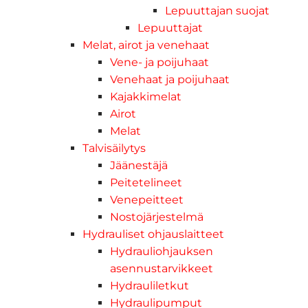
Lepuuttajan suojat
Lepuuttajat
Melat, airot ja venehaat
Vene- ja poijuhaat
Venehaat ja poijuhaat
Kajakkimelat
Airot
Melat
Talvisäilytys
Jäänestäjä
Peitetelineet
Venepeitteet
Nostojärjestelmä
Hydrauliset ohjauslaitteet
Hydrauliohjauksen
asennustarvikkeet
Hydrauliletkut
Hydraulipumput