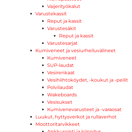
Vaijerityökalut
Varustekassit
Reput ja kassit
Varustesäkit
Reput ja kassit
Varustesarjat
Kumiveneet ja vesiurheiluvälineet
Kumiveneet
SUP-laudat
Vesirenkaat
Vesihiihtoköydet, -koukut ja -peilit
Polvilaudat
Wakeboards
Vesisukset
Kumivenevarusteet ja -varaosat
Luukut, hyttysverkot ja rullaverhot
Moottoritarvikkeet
Ankkurointi ja kiinnitys