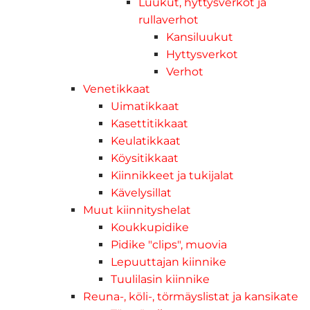
Luukut, hyttysverkot ja
rullaverhot
Kansiluukut
Hyttysverkot
Verhot
Venetikkaat
Uimatikkaat
Kasettitikkaat
Keulatikkaat
Köysitikkaat
Kiinnikkeet ja tukijalat
Kävelysillat
Muut kiinnityshelat
Koukkupidike
Pidike "clips", muovia
Lepuuttajan kiinnike
Tuulilasin kiinnike
Reuna-, köli-, törmäyslistat ja kansikate