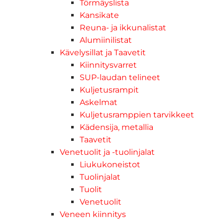
Törmäyslista
Kansikate
Reuna- ja ikkunalistat
Alumiinilistat
Kävelysillat ja Taavetit
Kiinnitysvarret
SUP-laudan telineet
Kuljetusrampit
Askelmat
Kuljetusramppien tarvikkeet
Kädensija, metallia
Taavetit
Venetuolit ja -tuolinjalat
Liukukoneistot
Tuolinjalat
Tuolit
Venetuolit
Veneen kiinnitys