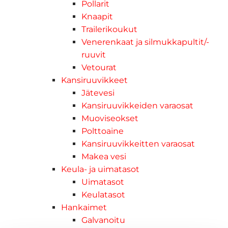
Pollarit
Knaapit
Trailerikoukut
Venerenkaat ja silmukkapultit/-
ruuvit
Vetourat
Kansiruuvikkeet
Jätevesi
Kansiruuvikkeiden varaosat
Muoviseokset
Polttoaine
Kansiruuvikkeitten varaosat
Makea vesi
Keula- ja uimatasot
Uimatasot
Keulatasot
Hankaimet
Galvanoitu