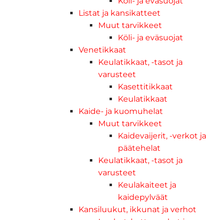
Köli- ja eväsuojat
Listat ja kansikatteet
Muut tarvikkeet
Köli- ja eväsuojat
Venetikkaat
Keulatikkaat, -tasot ja
varusteet
Kasettitikkaat
Keulatikkaat
Kaide- ja kuomuhelat
Muut tarvikkeet
Kaidevaijerit, -verkot ja
päätehelat
Keulatikkaat, -tasot ja
varusteet
Keulakaiteet ja
kaidepylväät
Kansiluukut, ikkunat ja verhot