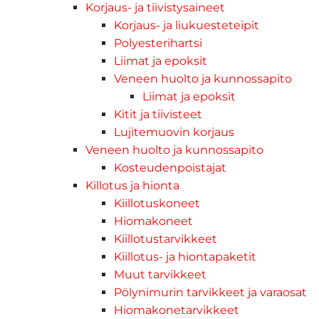
Korjaus- ja tiivistysaineet
Korjaus- ja liukuesteteipit
Polyesterihartsi
Liimat ja epoksit
Veneen huolto ja kunnossapito
Liimat ja epoksit
Kitit ja tiivisteet
Lujitemuovin korjaus
Veneen huolto ja kunnossapito
Kosteudenpoistajat
Killotus ja hionta
Kiillotuskoneet
Hiomakoneet
Kiillotustarvikkeet
Kiillotus- ja hiontapaketit
Muut tarvikkeet
Pölynimurin tarvikkeet ja varaosat
Hiomakonetarvikkeet