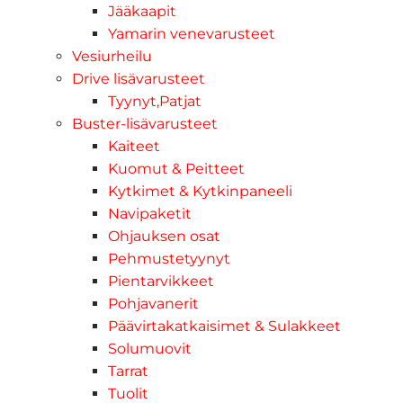
Jääkaapit
Yamarin venevarusteet
Vesiurheilu
Drive lisävarusteet
Tyynyt,Patjat
Buster-lisävarusteet
Kaiteet
Kuomut & Peitteet
Kytkimet & Kytkinpaneeli
Navipaketit
Ohjauksen osat
Pehmustetyynyt
Pientarvikkeet
Pohjavanerit
Päävirtakatkaisimet & Sulakkeet
Solumuovit
Tarrat
Tuolit