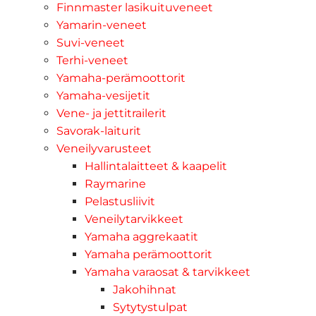
Finnmaster lasikuituveneet
Yamarin-veneet
Suvi-veneet
Terhi-veneet
Yamaha-perämoottorit
Yamaha-vesijetit
Vene- ja jettitrailerit
Savorak-laiturit
Veneilyvarusteet
Hallintalaitteet & kaapelit
Raymarine
Pelastusliivit
Veneilytarvikkeet
Yamaha aggrekaatit
Yamaha perämoottorit
Yamaha varaosat & tarvikkeet
Jakohihnat
Sytytystulpat