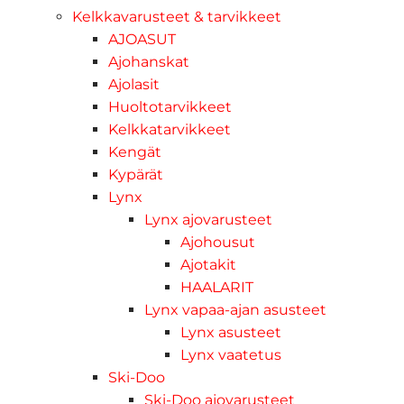
Kelkkavarusteet & tarvikkeet
AJOASUT
Ajohanskat
Ajolasit
Huoltotarvikkeet
Kelkkatarvikkeet
Kengät
Kypärät
Lynx
Lynx ajovarusteet
Ajohousut
Ajotakit
HAALARIT
Lynx vapaa-ajan asusteet
Lynx asusteet
Lynx vaatetus
Ski-Doo
Ski-Doo ajovarusteet