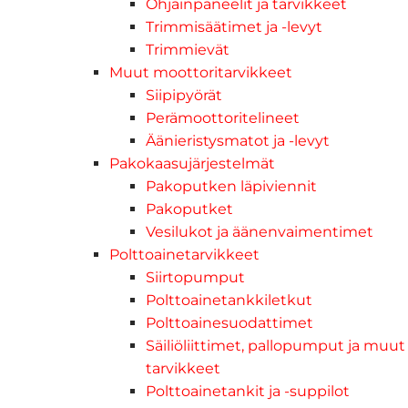
Ohjainpaneelit ja tarvikkeet
Trimmisäätimet ja -levyt
Trimmievät
Muut moottoritarvikkeet
Siipipyörät
Perämoottoritelineet
Äänieristysmatot ja -levyt
Pakokaasujärjestelmät
Pakoputken läpiviennit
Pakoputket
Vesilukot ja äänenvaimentimet
Polttoainetarvikkeet
Siirtopumput
Polttoainetankkiletkut
Polttoainesuodattimet
Säiliöliittimet, pallopumput ja muut
tarvikkeet
Polttoainetankit ja -suppilot