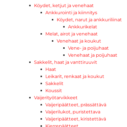
Köydet, ketjut ja venehaat
Ankkurointi ja kiinnitys
Köydet, narut ja ankkuriliinat
Ankkurikelat
Melat, airot ja venehaat
Venehaat ja koukut
Vene- ja poijuhaat
Venehaat ja poijuhaat
Sakkelit, haat ja vanttiruuvit
Haat
Leikarit, renkaat ja koukut
Sakkelit
Koussit
Vaijerityötarvikkeet
Vaijeripäätteet, prässättävä
Vaijerilukot, puristettava
Vaijeripäätteet, kiristettävä
Kierrepäätteet