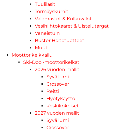
Tuulilasit
Törmäyskumit
Valomastot & Kulkuvalot
Vesihiihtokaaret & Uistelutargat
Veneistuin
Buster Hoitotuotteet
Muut
Moottorikelkkailu
Ski-Doo -moottorikelkat
2026 vuoden mallit
Syvä lumi
Crossover
Reitti
Hyötykäyttö
Keskikokoiset
2027 vuoden mallit
Syvä lumi
Crossover