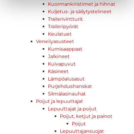
Kuormankiristimet ja hihnat
Kuljetus- ja säilytystelineet
Trailerivintturit
Traileripyörät
Keulatuet
Veneilyasusteet
Kumisaappaat
Jalkineet
Kuivapuvut
Käsineet
Lämpöalusasut
Purjehdushanskat
Silmälasinauhat
Poijut ja lepuuttajat
Lepuuttajat ja poijut
Poijut, ketjut ja painot
Poijut
Lepuuttajansuojat