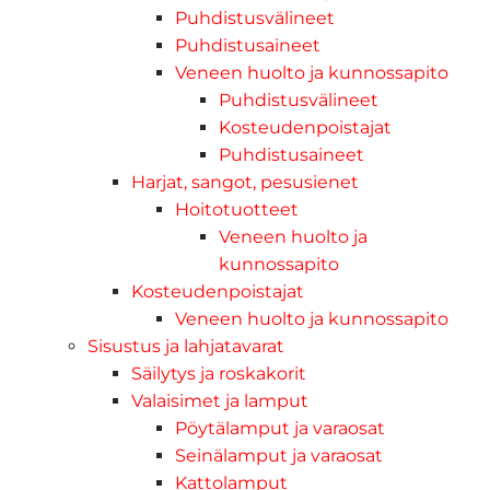
Puhdistusvälineet
Puhdistusaineet
Veneen huolto ja kunnossapito
Puhdistusvälineet
Kosteudenpoistajat
Puhdistusaineet
Harjat, sangot, pesusienet
Hoitotuotteet
Veneen huolto ja
kunnossapito
Kosteudenpoistajat
Veneen huolto ja kunnossapito
Sisustus ja lahjatavarat
Säilytys ja roskakorit
Valaisimet ja lamput
Pöytälamput ja varaosat
Seinälamput ja varaosat
Kattolamput