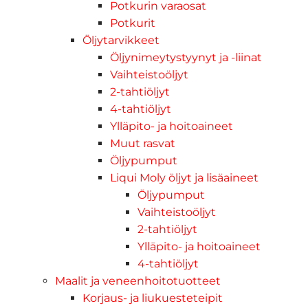
Potkurin varaosat
Potkurit
Öljytarvikkeet
Öljynimeytystyynyt ja -liinat
Vaihteistoöljyt
2-tahtiöljyt
4-tahtiöljyt
Ylläpito- ja hoitoaineet
Muut rasvat
Öljypumput
Liqui Moly öljyt ja lisäaineet
Öljypumput
Vaihteistoöljyt
2-tahtiöljyt
Ylläpito- ja hoitoaineet
4-tahtiöljyt
Maalit ja veneenhoitotuotteet
Korjaus- ja liukuesteteipit