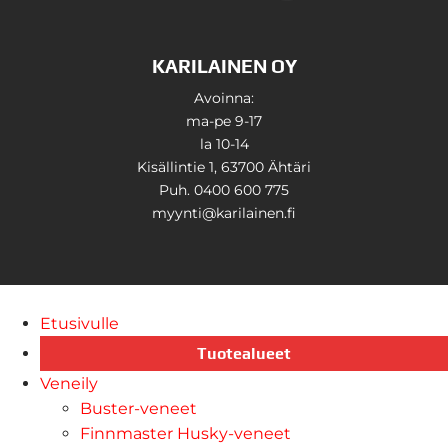
KARILAINEN OY
Avoinna:
ma-pe 9-17
la 10-14
Kisällintie 1, 63700 Ähtäri
Puh. 0400 600 775
myynti@karilainen.fi
Etusivulle
Tuotealueet
Veneily
Buster-veneet
Finnmaster Husky-veneet