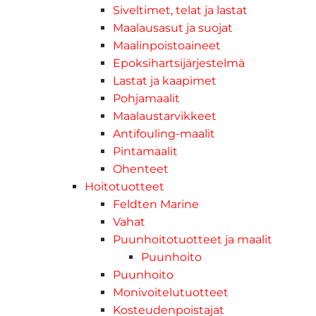
Siveltimet, telat ja lastat
Maalausasut ja suojat
Maalinpoistoaineet
Epoksihartsijärjestelmä
Lastat ja kaapimet
Pohjamaalit
Maalaustarvikkeet
Antifouling-maalit
Pintamaalit
Ohenteet
Hoitotuotteet
Feldten Marine
Vahat
Puunhoitotuotteet ja maalit
Puunhoito
Puunhoito
Monivoitelutuotteet
Kosteudenpoistajat