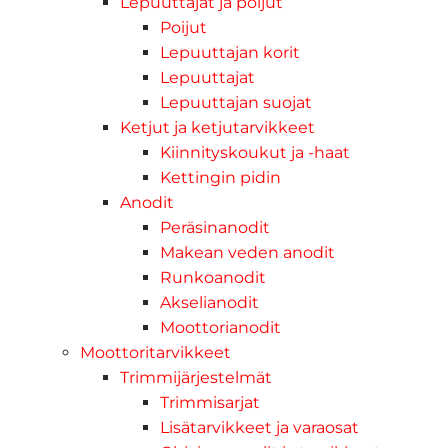
Lepuuttajat ja poijut
Poijut
Lepuuttajan korit
Lepuuttajat
Lepuuttajan suojat
Ketjut ja ketjutarvikkeet
Kiinnityskoukut ja -haat
Kettingin pidin
Anodit
Peräsinanodit
Makean veden anodit
Runkoanodit
Akselianodit
Moottorianodit
Moottoritarvikkeet
Trimmijärjestelmät
Trimmisarjat
Lisätarvikkeet ja varaosat