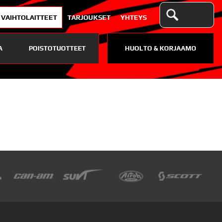
VAIHTOLAITTEET
TARJOUKSET
YHTEYS
A
POISTOTUOTTEET
HUOLTO & KORJAAMO