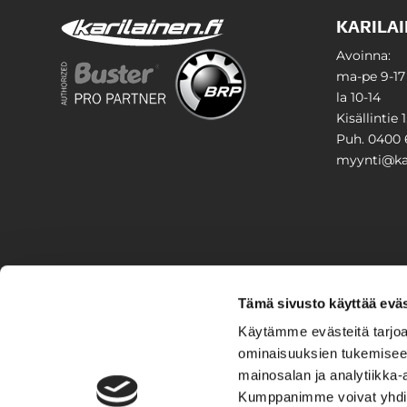
KARILAI
Avoinna:
ma-pe 9-17
la 10-14
Kisällintie 
Puh. 0400 
myynti@kar
PIHA & 
Tämä sivusto käyttää eväs
Stiga
Käytämme evästeitä tarjoa
ominaisuuksien tukemisee
VAIHTO
mainosalan ja analytiikka-
Kumppanimme voivat yhdistää 
Veneet