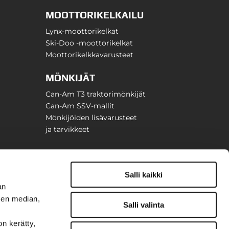
MOOTTORIKELKAILU
Lynx-moottorikelkat
Ski-Doo -moottorikelkat
Moottorikelkkavarusteet
MÖNKIJÄT
Can-Am T3 traktorimönkijät
Can-Am SSV-mallit
Mönkijöiden lisävarusteet
ja tarvikkeet
Salli kaikki
an
sen median,
Salli valinta
on kerätty,