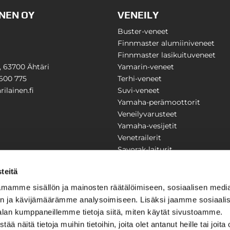
NEN OY
VENEILY
Buster-veneet
Finnmaster alumiiniveneet
Finnmaster lasikuituveneet
1, 63700 Ähtäri
Yamarin-veneet
600 775
Terhi-veneet
ilainen.fi
Suvi-veneet
Yamaha-perämoottorit
Veneilyvarusteet
Yamaha-vesijetit
Venetrailerit
Savorak-laiturit
PUUTARHA
KARILAINEN
teitä
Yritysesittely
mamme sisällön ja mainosten räätälöimiseen, sosiaalisen medi
Yhteystiedot
n ja kävijämäärämme analysoimiseen. Lisäksi jaamme sosiaali
LAITTEET
Huolto ja korjaamo
alan kumppaneillemme tietoja siitä, miten käytät sivustoamme.
Ajankohtaista
näitä tietoja muihin tietoihin, joita olet antanut heille tai joita 