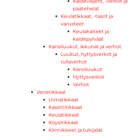
Kaidevaijerit, -verkot ja
päätehelat
Keulatikkaat, -tasot ja
varusteet
Keulakaiteet ja
kaidepylväät
Kansiluukut, ikkunat ja verhot
Luukut, hyttysverkot ja
rullaverhot
Kansiluukut
Hyttysverkot
Verhot
Venetikkaat
Uimatikkaat
Kasettitikkaat
Keulatikkaat
Köysitikkaat
Kiinnikkeet ja tukijalat