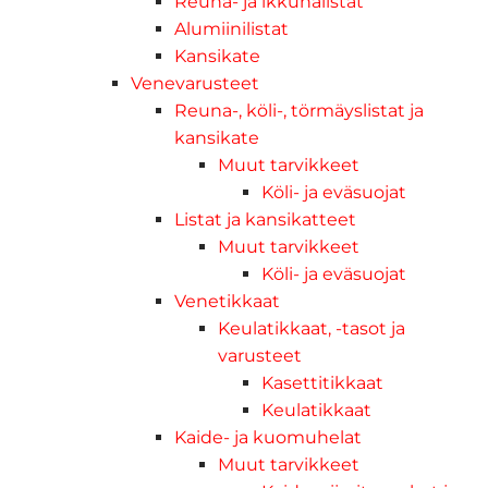
Reuna- ja ikkunalistat
Alumiinilistat
Kansikate
Venevarusteet
Reuna-, köli-, törmäyslistat ja
kansikate
Muut tarvikkeet
Köli- ja eväsuojat
Listat ja kansikatteet
Muut tarvikkeet
Köli- ja eväsuojat
Venetikkaat
Keulatikkaat, -tasot ja
varusteet
Kasettitikkaat
Keulatikkaat
Kaide- ja kuomuhelat
Muut tarvikkeet