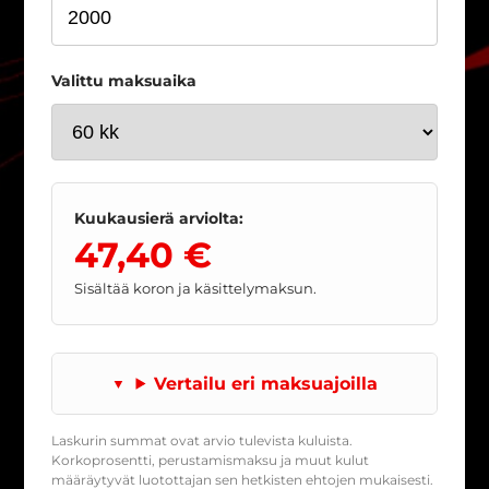
Valittu maksuaika
Kuukausierä arviolta:
47,40 €
Sisältää koron ja käsittelymaksun.
Vertailu eri maksuajoilla
Laskurin summat ovat arvio tulevista kuluista.
Korkoprosentti, perustamismaksu ja muut kulut
määräytyvät luotottajan sen hetkisten ehtojen mukaisesti.