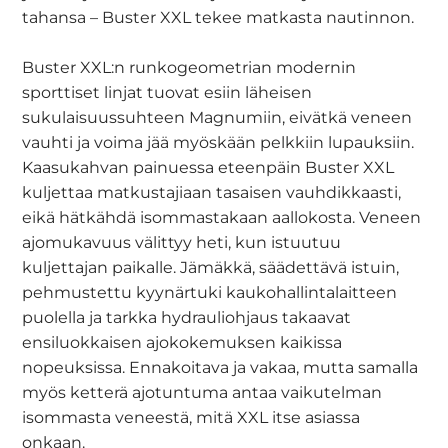
tahansa – Buster XXL tekee matkasta nautinnon.
Buster XXL:n runkogeometrian modernin
sporttiset linjat tuovat esiin läheisen
sukulaisuussuhteen Magnumiin, eivätkä veneen
vauhti ja voima jää myöskään pelkkiin lupauksiin.
Kaasukahvan painuessa eteenpäin Buster XXL
kuljettaa matkustajiaan tasaisen vauhdikkaasti,
eikä hätkähdä isommastakaan aallokosta. Veneen
ajomukavuus välittyy heti, kun istuutuu
kuljettajan paikalle. Jämäkkä, säädettävä istuin,
pehmustettu kyynärtuki kaukohallintalaitteen
puolella ja tarkka hydrauliohjaus takaavat
ensiluokkaisen ajokokemuksen kaikissa
nopeuksissa. Ennakoitava ja vakaa, mutta samalla
myös ketterä ajotuntuma antaa vaikutelman
isommasta veneestä, mitä XXL itse asiassa
onkaan.