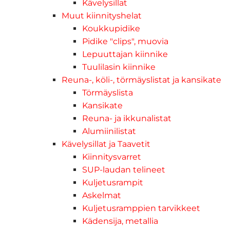
Kävelysillat
Muut kiinnityshelat
Koukkupidike
Pidike "clips", muovia
Lepuuttajan kiinnike
Tuulilasin kiinnike
Reuna-, köli-, törmäyslistat ja kansikate
Törmäyslista
Kansikate
Reuna- ja ikkunalistat
Alumiinilistat
Kävelysillat ja Taavetit
Kiinnitysvarret
SUP-laudan telineet
Kuljetusrampit
Askelmat
Kuljetusramppien tarvikkeet
Kädensija, metallia