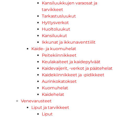
Kansiluukkujen varaosat ja
tarvikkeet
Tarkastusluukut
Hyttysverkot
Huoltoluukut
Kansiluukut
Ikkunat ja ikkunaventtiilit
Kaide- ja kuomuhelat
Peitekiinnikkeet
Keulakaiteet ja kaidepylväät
Kaidevaijerit, -verkot ja päätehelat
Kaidekiinnikkeet ja -pidikkeet
Aurinkokatokset
Kuomuhelat
Kaidehelat
Venevarusteet
Liput ja tarvikkeet
Liput