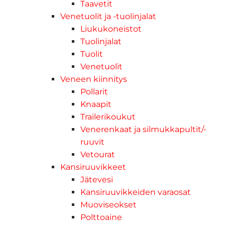
Taavetit
Venetuolit ja -tuolinjalat
Liukukoneistot
Tuolinjalat
Tuolit
Venetuolit
Veneen kiinnitys
Pollarit
Knaapit
Trailerikoukut
Venerenkaat ja silmukkapultit/-
ruuvit
Vetourat
Kansiruuvikkeet
Jätevesi
Kansiruuvikkeiden varaosat
Muoviseokset
Polttoaine