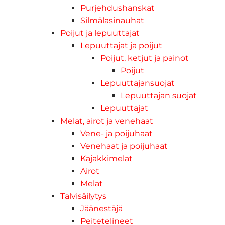
Purjehdushanskat
Silmälasinauhat
Poijut ja lepuuttajat
Lepuuttajat ja poijut
Poijut, ketjut ja painot
Poijut
Lepuuttajansuojat
Lepuuttajan suojat
Lepuuttajat
Melat, airot ja venehaat
Vene- ja poijuhaat
Venehaat ja poijuhaat
Kajakkimelat
Airot
Melat
Talvisäilytys
Jäänestäjä
Peitetelineet