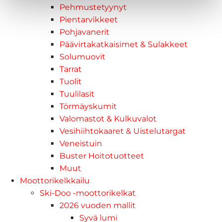
Pehmustetyynyt
Pientarvikkeet
Pohjavanerit
Päävirtakatkaisimet & Sulakkeet
Solumuovit
Tarrat
Tuolit
Tuulilasit
Törmäyskumit
Valomastot & Kulkuvalot
Vesihiihtokaaret & Uistelutargat
Veneistuin
Buster Hoitotuotteet
Muut
Moottorikelkkailu
Ski-Doo -moottorikelkat
2026 vuoden mallit
Syvä lumi