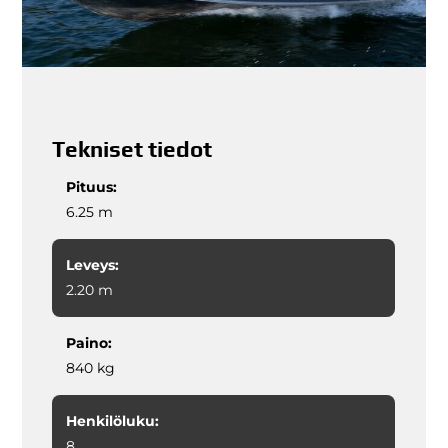
Tekniset tiedot
Pituus:
6.25 m
Leveys:
2.20 m
Paino:
840 kg
Henkilöluku:
8