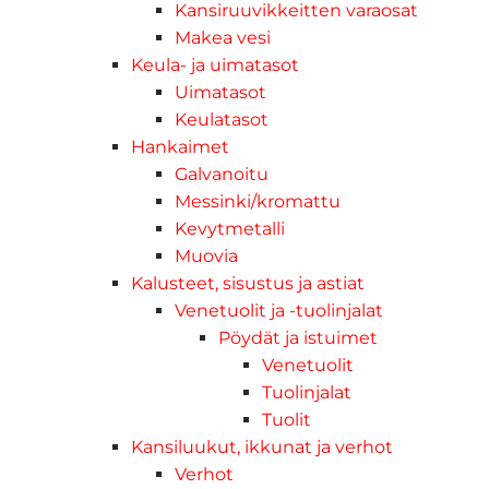
Kansiruuvikkeitten varaosat
Makea vesi
Keula- ja uimatasot
Uimatasot
Keulatasot
Hankaimet
Galvanoitu
Messinki/kromattu
Kevytmetalli
Muovia
Kalusteet, sisustus ja astiat
Venetuolit ja -tuolinjalat
Pöydät ja istuimet
Venetuolit
Tuolinjalat
Tuolit
Kansiluukut, ikkunat ja verhot
Verhot