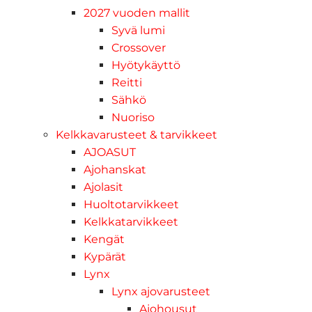
2027 vuoden mallit
Syvä lumi
Crossover
Hyötykäyttö
Reitti
Sähkö
Nuoriso
Kelkkavarusteet & tarvikkeet
AJOASUT
Ajohanskat
Ajolasit
Huoltotarvikkeet
Kelkkatarvikkeet
Kengät
Kypärät
Lynx
Lynx ajovarusteet
Ajohousut