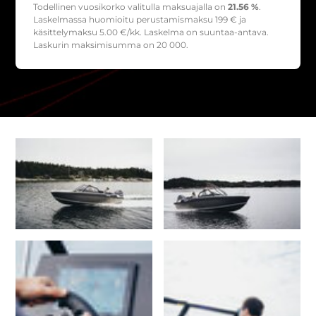
Todellinen vuosikorko valitulla maksuajalla on
21.56 %
.
Laskelmassa huomioitu perustamismaksu
199
€ ja
käsittelymaksu
5.00
€/kk. Laskelma on suuntaa-antava.
Laskurin maksimisumma on 20 000.