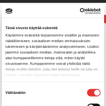
Etusivulle
Tuotealueet
Veneily
Tämä sivusto käyttää evästeitä
Buster-veneet
Käytämme evästeitä tarjoamamme sisällön ja mainosten
Finnmaster Husky-veneet
räätälöimiseen, sosiaalisen median ominaisuuksien
Finnmaster lasikuituveneet
tukemiseen ja kävijämäärämme analysoimiseen. Lisäksi
Yamarin-veneet
jaamme sosiaalisen median, mainosalan ja analytiikka-
Suvi-veneet
alan kumppaneillemme tietoja siitä, miten käytät
Terhi-veneet
sivustoamme. Kumppanimme voivat yhdistää näitä
Yamaha-perämoottorit
tietoja muihin tietoihin, joita olet antanut heille tai joita on
Yamaha-vesijetit
kerätty, kun olet käyttänyt heidän palvelujaan.
Vene- ja jettitrailerit
Savorak-laiturit
Lisätietoja:
karilainen.fi/tietosuoja
Suostumuksen
Veneilyvarusteet
Välttämätön
valinta
Hallintalaitteet & kaapelit
Raymarine