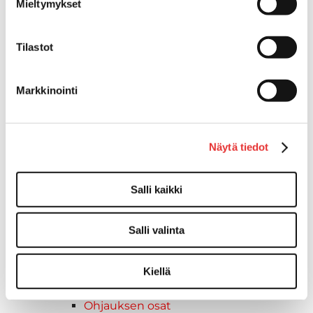
Mieltymykset
Pelastusliivit
Veneilytarvikkeet
Yamaha aggrekaatit
Tilastot
Yamaha perämoottorit
Yamaha varaosat & tarvikkeet
Markkinointi
Jakohihnat
Sytytystulpat
Jääkaapit
Näytä tiedot
Yamarin venevarusteet
Vesiurheilu
Drive lisävarusteet
Salli kaikki
Tyynyt,Patjat
Buster-lisävarusteet
Salli valinta
Kaiteet
Kuomut & Peitteet
Kytkimet & Kytkinpaneeli
Kiellä
Navipaketit
Ohjauksen osat