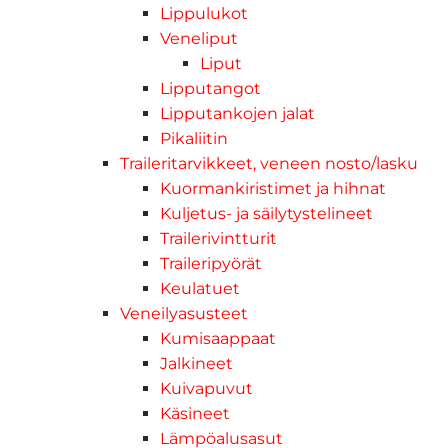
Lippulukot
Veneliput
Liput
Lipputangot
Lipputankojen jalat
Pikaliitin
Traileritarvikkeet, veneen nosto/lasku
Kuormankiristimet ja hihnat
Kuljetus- ja säilytystelineet
Trailerivintturit
Traileripyörät
Keulatuet
Veneilyasusteet
Kumisaappaat
Jalkineet
Kuivapuvut
Käsineet
Lämpöalusasut