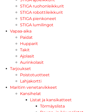
STIGA ruohonleikkurit
STIGA robottileikkurit
STIGA pienkoneet
STIGA lumilingot
Vapaa-aika
Paidat
Hupparit
Takit
Ajolasit
Aurinkolasit
Tarjoukset
Poistotuotteet
Lahjakortti
Maritim venetarvikkeet
Kansihelat
Listat ja kansikatteet
Törmäyslista