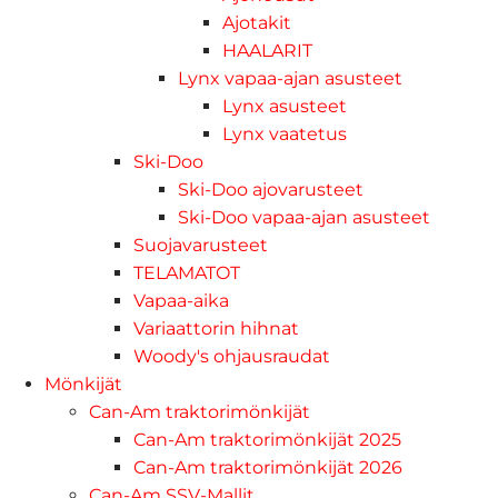
Ajotakit
HAALARIT
Lynx vapaa-ajan asusteet
Lynx asusteet
Lynx vaatetus
Ski-Doo
Ski-Doo ajovarusteet
Ski-Doo vapaa-ajan asusteet
Suojavarusteet
TELAMATOT
Vapaa-aika
Variaattorin hihnat
Woody's ohjausraudat
Mönkijät
Can-Am traktorimönkijät
Can-Am traktorimönkijät 2025
Can-Am traktorimönkijät 2026
Can-Am SSV-Mallit