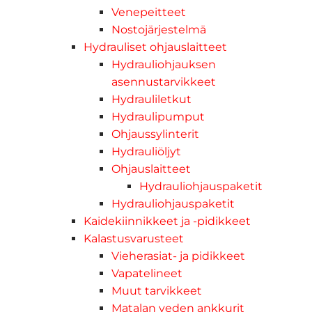
Venepeitteet
Nostojärjestelmä
Hydrauliset ohjauslaitteet
Hydrauliohjauksen
asennustarvikkeet
Hydrauliletkut
Hydraulipumput
Ohjaussylinterit
Hydrauliöljyt
Ohjauslaitteet
Hydrauliohjauspaketit
Hydrauliohjauspaketit
Kaidekiinnikkeet ja -pidikkeet
Kalastusvarusteet
Vieherasiat- ja pidikkeet
Vapatelineet
Muut tarvikkeet
Matalan veden ankkurit