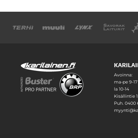
KARILAI
Avoinna:
ma-pe 9-17
la 10-14
Kisällintie 
Puh. 0400 
myynti@kar