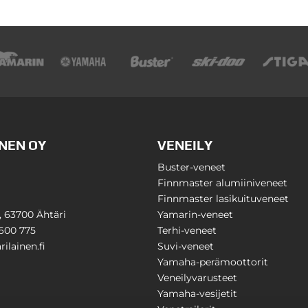
NEN OY
VENEILY
Buster-veneet
Finnmaster alumiiniveneet
Finnmaster lasikuituveneet
1, 63700 Ähtäri
Yamarin-veneet
600 775
Terhi-veneet
ilainen.fi
Suvi-veneet
Yamaha-perämoottorit
Veneilyvarusteet
Yamaha-vesijetit