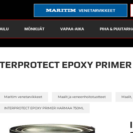
VENETARVIKKEET
AILU
MÖNKIJÄT
VAPAA-AIKA
PIHA & PUUTARH
NTERPROTECT EPOXY PRIME
»
»
Maritim venetarvikkeet
Maalit ja veneenhoitotuotteet
Maalit,
INTERPROTECT EPOXY PRIMER HARMAA 750ML