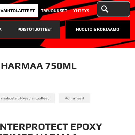
VAIHTOLAITTEET
TARJOUKSET
YHTEYS
A
POISTOTUOTTEET
HUOLTO & KORJAAMO
R HARMAA 750ML
»
»
 maalaustarvikkeet ja -tuotteet
Pohjamaalit
INTERPROTECT EPOXY