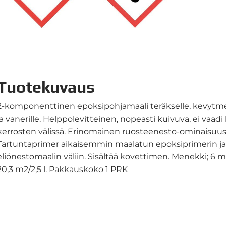
Tuotekuvaus
2-komponenttinen epoksipohjamaali teräkselle, kevytmet
ja vanerille. Helppolevitteinen, nopeasti kuivuva, ei vaadi
kerrosten välissä. Erinomainen ruosteenesto-ominaisuus
Tartuntaprimer aikaisemmin maalatun epoksiprimerin j
eliönestomaalin väliin. Sisältää kovettimen. Menekki; 6 m2
20,3 m2/2,5 l. Pakkauskoko 1 PRK