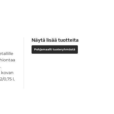
Näytä lisää tuotteita
Pohjamaalit tuoteryhmästä
allille
 hiontaa
.
a kovan
/0,75 l,