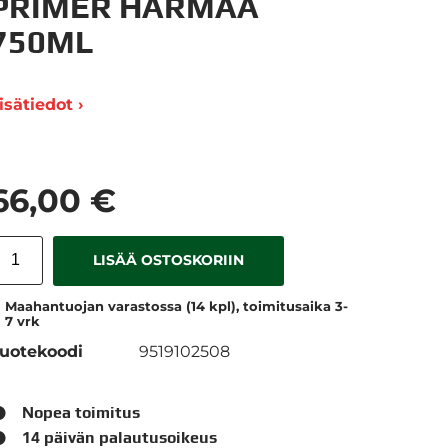
PRIMER HARMAA
750ML
isätiedot ›
66,00 €
LISÄÄ OSTOSKORIIN
Maahantuojan varastossa (14 kpl), toimitusaika 3-
7 vrk
uotekoodi
9519102508
Nopea toimitus
14 päivän palautusoikeus