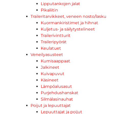
Lipputankojen jalat
Pikaliitin
Traileritarvikkeet, veneen nosto/lasku
Kuormankiristimet ja hihnat
Kuljetus- ja säilytystelineet
Trailerivintturit
Traileripyörät
Keulatuet
Veneilyasusteet
Kumisaappaat
Jalkineet
Kuivapuvut
Käsineet
Lämpöalusasut
Purjehdushanskat
Silmälasinauhat
Poijut ja lepuuttajat
Lepuuttajat ja poijut