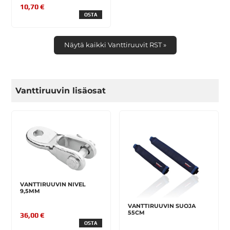
10,70 €
OSTA
Näytä kaikki Vanttiruuvit RST »
Vanttiruuvin lisäosat
VANTTIRUUVIN NIVEL
9,5MM
VANTTIRUUVIN SUOJA
55CM
36,00 €
OSTA