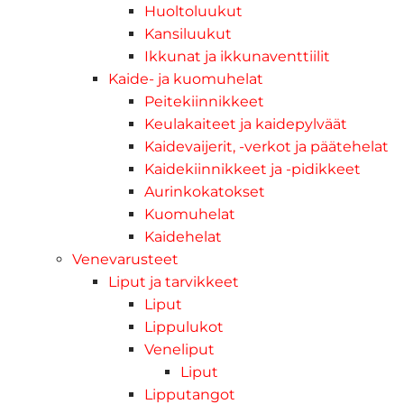
Huoltoluukut
Kansiluukut
Ikkunat ja ikkunaventtiilit
Kaide- ja kuomuhelat
Peitekiinnikkeet
Keulakaiteet ja kaidepylväät
Kaidevaijerit, -verkot ja päätehelat
Kaidekiinnikkeet ja -pidikkeet
Aurinkokatokset
Kuomuhelat
Kaidehelat
Venevarusteet
Liput ja tarvikkeet
Liput
Lippulukot
Veneliput
Liput
Lipputangot