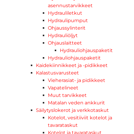
asennustarvikkeet
Hydrauliletkut
Hydraulipumput
Ohjaussylinterit
Hydrauliöljyt
Ohjauslaitteet
Hydrauliohjauspaketit
Hydrauliohjauspaketit
Kaidekiinnikkeet ja -pidikkeet
Kalastusvarusteet
Vieherasiat- ja pidikkeet
Vapatelineet
Muut tarvikkeet
Matalan veden ankkurit
Säilytyslokerot ja verkkotaskut
Kotelot, vesitiiviit kotelot ja
tavarataskut
Kotelot ja tavarataskut