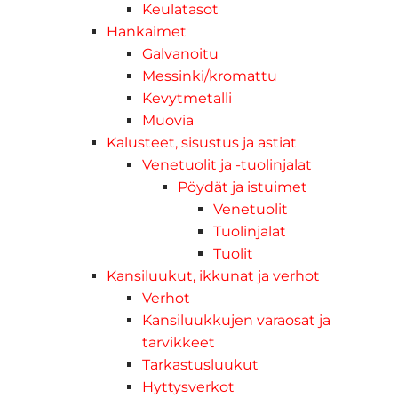
Keulatasot
Hankaimet
Galvanoitu
Messinki/kromattu
Kevytmetalli
Muovia
Kalusteet, sisustus ja astiat
Venetuolit ja -tuolinjalat
Pöydät ja istuimet
Venetuolit
Tuolinjalat
Tuolit
Kansiluukut, ikkunat ja verhot
Verhot
Kansiluukkujen varaosat ja
tarvikkeet
Tarkastusluukut
Hyttysverkot