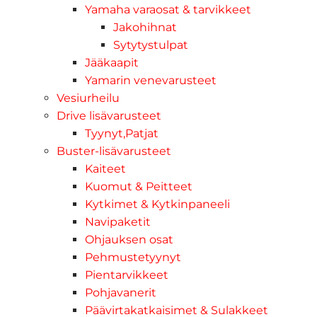
Yamaha varaosat & tarvikkeet
Jakohihnat
Sytytystulpat
Jääkaapit
Yamarin venevarusteet
Vesiurheilu
Drive lisävarusteet
Tyynyt,Patjat
Buster-lisävarusteet
Kaiteet
Kuomut & Peitteet
Kytkimet & Kytkinpaneeli
Navipaketit
Ohjauksen osat
Pehmustetyynyt
Pientarvikkeet
Pohjavanerit
Päävirtakatkaisimet & Sulakkeet