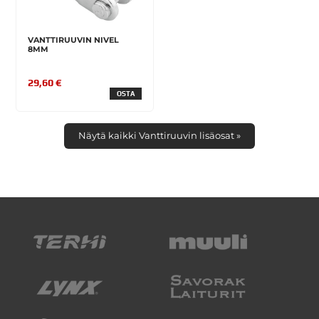
VANTTIRUUVIN NIVEL
8MM
29,60 €
OSTA
Näytä kaikki Vanttiruuvin lisäosat »