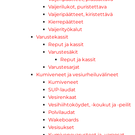
Vaijerilukot, puristettava
Vaijeripäätteet, kiristettävä
Kierrepäätteet
Vaijerityökalut
Varustekassit
Reput ja kassit
Varustesäkit
Reput ja kassit
Varustesarjat
Kumiveneet ja vesiurheiluvälineet
Kumiveneet
SUP-laudat
Vesirenkaat
Vesihiihtoköydet, -koukut ja -peilit
Polvilaudat
Wakeboards
Vesisukset
Kumivenevarusteet ja -varaosat