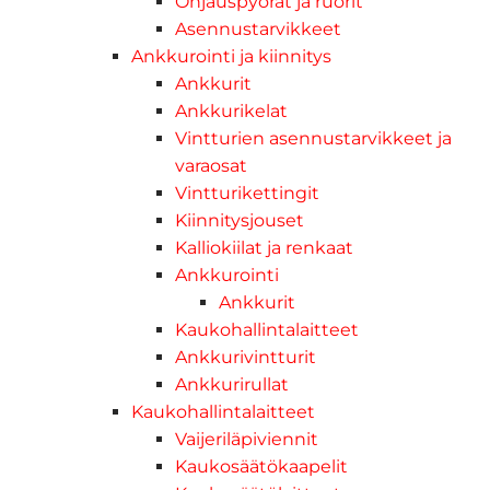
Ohjauspyörät ja ruorit
Asennustarvikkeet
Ankkurointi ja kiinnitys
Ankkurit
Ankkurikelat
Vintturien asennustarvikkeet ja
varaosat
Vintturikettingit
Kiinnitysjouset
Kalliokiilat ja renkaat
Ankkurointi
Ankkurit
Kaukohallintalaitteet
Ankkurivintturit
Ankkurirullat
Kaukohallintalaitteet
Vaijeriläpiviennit
Kaukosäätökaapelit