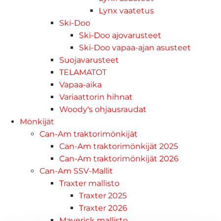
Lynx vaatetus
Ski-Doo
Ski-Doo ajovarusteet
Ski-Doo vapaa-ajan asusteet
Suojavarusteet
TELAMATOT
Vapaa-aika
Variaattorin hihnat
Woody's ohjausraudat
Mönkijät
Can-Am traktorimönkijät
Can-Am traktorimönkijät 2025
Can-Am traktorimönkijät 2026
Can-Am SSV-Mallit
Traxter mallisto
Traxter 2025
Traxter 2026
Maverick mallisto