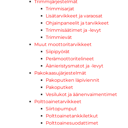
Trimmijärjestelmät
Trimmisarjat
Lisätarvikkeet ja varaosat
Ohjainpaneelit ja tarvikkeet
Trimmisäätimet ja -levyt
Trimmievät
Muut moottoritarvikkeet
Siipipyörät
Perämoottoritelineet
Äänieristysmatot ja -levyt
Pakokaasujärjestelmät
Pakoputken läpiviennit
Pakoputket
Vesilukot ja äänenvaimentimet
Polttoainetarvikkeet
Siirtopumput
Polttoainetankkiletkut
Polttoainesuodattimet