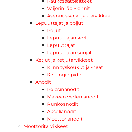
Kaukosäätölaitteet
Vaijerin läpiviennit
Asennussarjat ja -tarvikkeet
Lepuuttajat ja poijut
Poijut
Lepuuttajan korit
Lepuuttajat
Lepuuttajan suojat
Ketjut ja ketjutarvikkeet
Kiinnityskoukut ja -haat
Kettingin pidin
Anodit
Peräsinanodit
Makean veden anodit
Runkoanodit
Akselianodit
Moottorianodit
Moottoritarvikkeet