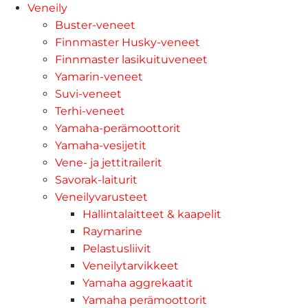
Veneily
Buster-veneet
Finnmaster Husky-veneet
Finnmaster lasikuituveneet
Yamarin-veneet
Suvi-veneet
Terhi-veneet
Yamaha-perämoottorit
Yamaha-vesijetit
Vene- ja jettitrailerit
Savorak-laiturit
Veneilyvarusteet
Hallintalaitteet & kaapelit
Raymarine
Pelastusliivit
Veneilytarvikkeet
Yamaha aggrekaatit
Yamaha perämoottorit