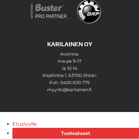
KARILAINEN OY
Avoinna:
ma-pe 9-17
la 10-14
Kisällintie 1, 63700 Ähtäri
Puh. 0400 600 775
myynti@karilainen.fi
Etusivulle
Tuotealueet