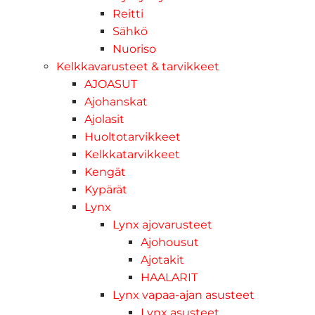
Reitti
Sähkö
Nuoriso
Kelkkavarusteet & tarvikkeet
AJOASUT
Ajohanskat
Ajolasit
Huoltotarvikkeet
Kelkkatarvikkeet
Kengät
Kypärät
Lynx
Lynx ajovarusteet
Ajohousut
Ajotakit
HAALARIT
Lynx vapaa-ajan asusteet
Lynx asusteet