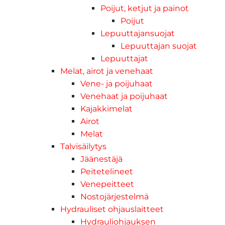
Poijut, ketjut ja painot
Poijut
Lepuuttajansuojat
Lepuuttajan suojat
Lepuuttajat
Melat, airot ja venehaat
Vene- ja poijuhaat
Venehaat ja poijuhaat
Kajakkimelat
Airot
Melat
Talvisäilytys
Jäänestäjä
Peitetelineet
Venepeitteet
Nostojärjestelmä
Hydrauliset ohjauslaitteet
Hydrauliohjauksen