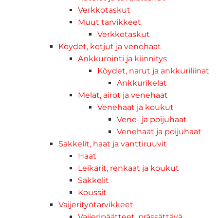
Verkkotaskut
Muut tarvikkeet
Verkkotaskut
Köydet, ketjut ja venehaat
Ankkurointi ja kiinnitys
Köydet, narut ja ankkuriliinat
Ankkurikelat
Melat, airot ja venehaat
Venehaat ja koukut
Vene- ja poijuhaat
Venehaat ja poijuhaat
Sakkelit, haat ja vanttiruuvit
Haat
Leikarit, renkaat ja koukut
Sakkelit
Koussit
Vaijerityötarvikkeet
Vaijeripäätteet, prässättävä