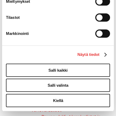
STIGA lumilingot
Mieltymykset
Vapaa-aika
Paidat
Tilastot
Hupparit
Takit
Ajolasit
Markkinointi
Aurinkolasit
Tarjoukset
Poistotuotteet
Näytä tiedot
Lahjakortti
Maritim venetarvikkeet
Salli kaikki
Kansihelat
Listat ja kansikatteet
Törmäyslista
Salli valinta
Reuna- ja ikkunalistat
Alumiinilistat
Kiellä
Kansikate
Venevarusteet