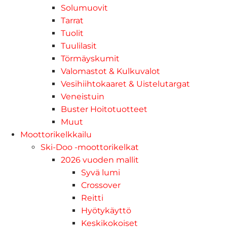
Solumuovit
Tarrat
Tuolit
Tuulilasit
Törmäyskumit
Valomastot & Kulkuvalot
Vesihiihtokaaret & Uistelutargat
Veneistuin
Buster Hoitotuotteet
Muut
Moottorikelkkailu
Ski-Doo -moottorikelkat
2026 vuoden mallit
Syvä lumi
Crossover
Reitti
Hyötykäyttö
Keskikokoiset