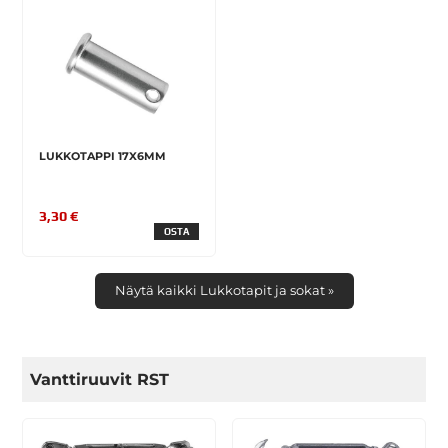
LUKKOTAPPI 17X6MM
3,30 €
OSTA
Näytä kaikki Lukkotapit ja sokat »
Vanttiruuvit RST