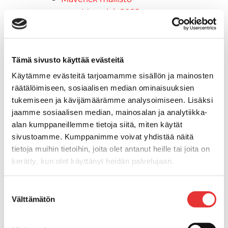
Maverick 2025
Maverick 2026
Mönkijöiden lisävarusteet ja -tarvikkeet
Ajolasit
Tämä sivusto käyttää evästeitä
Asusteet
Can-Am varusteet
Käytämme evästeitä tarjoamamme sisällön ja mainosten
räätälöimiseen, sosiaalisen median ominaisuuksien
Huoltotarvikkeet
tukemiseen ja kävijämäärämme analysoimiseen. Lisäksi
Motobatt akut
jaamme sosiaalisen median, mainosalan ja analytiikka-
Puskulevyt
alan kumppaneillemme tietoja siitä, miten käytät
Rengas/Vannesetit
sivustoamme. Kumppanimme voivat yhdistää näitä
Työvalot
tietoja muihin tietoihin, joita olet antanut heille tai joita on
Vinssit
kerätty, kun olet käyttänyt heidän palvelujaan.
Piha ja puutarha
STIGA ajoleikkurit
Lisätietoja:
karilainen.fi/tietosuoja
Suostumuksen
STIGA ruohonleikkurit
Välttämätön
valinta
STIGA robottileikkurit
STIGA pienkoneet