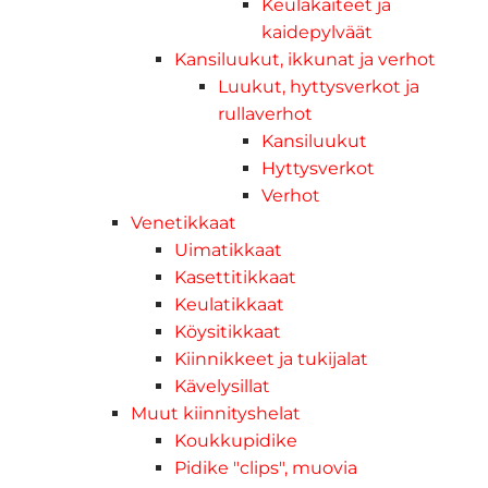
Keulakaiteet ja
kaidepylväät
Kansiluukut, ikkunat ja verhot
Luukut, hyttysverkot ja
rullaverhot
Kansiluukut
Hyttysverkot
Verhot
Venetikkaat
Uimatikkaat
Kasettitikkaat
Keulatikkaat
Köysitikkaat
Kiinnikkeet ja tukijalat
Kävelysillat
Muut kiinnityshelat
Koukkupidike
Pidike "clips", muovia