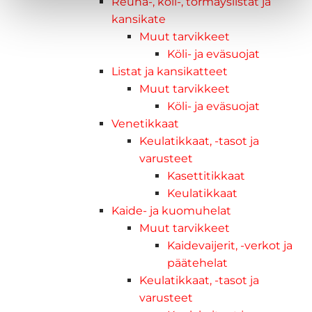
Reuna-, köli-, törmäyslistat ja
kansikate
Muut tarvikkeet
Köli- ja eväsuojat
Listat ja kansikatteet
Muut tarvikkeet
Köli- ja eväsuojat
Venetikkaat
Keulatikkaat, -tasot ja
varusteet
Kasettitikkaat
Keulatikkaat
Kaide- ja kuomuhelat
Muut tarvikkeet
Kaidevaijerit, -verkot ja
päätehelat
Keulatikkaat, -tasot ja
varusteet