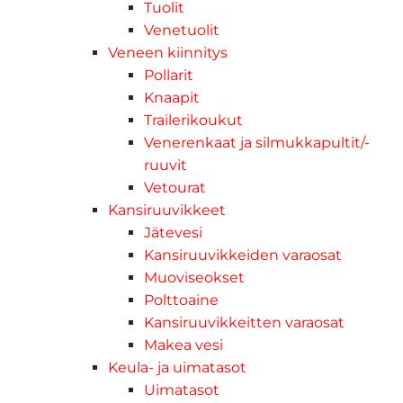
Tuolit
Venetuolit
Veneen kiinnitys
Pollarit
Knaapit
Trailerikoukut
Venerenkaat ja silmukkapultit/-
ruuvit
Vetourat
Kansiruuvikkeet
Jätevesi
Kansiruuvikkeiden varaosat
Muoviseokset
Polttoaine
Kansiruuvikkeitten varaosat
Makea vesi
Keula- ja uimatasot
Uimatasot