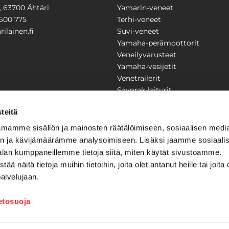
1, 63700 Ähtäri
Yamarin-veneet
600 775
Terhi-veneet
ilainen.fi
Suvi-veneet
Yamaha-perämoottorit
Veneilyvarusteet
Yamaha-vesijetit
Venetrailerit
Savorak-laiturit
PUUTARHA
KARILAINEN
teitä
Yritysesittely
mamme sisällön ja mainosten räätälöimiseen, sosiaalisen medi
Yhteystiedot
n ja kävijämäärämme analysoimiseen. Lisäksi jaamme sosiaali
LAITTEET
Huolto ja korjaamo
alan kumppaneillemme tietoja siitä, miten käytät sivustoamme.
Ajankohtaista
näitä tietoja muihin tietoihin, joita olet antanut heille tai joita 
Tarjouspyyntö
önkijät
palvelujaan.
Toimitusehdot
Kilpailujen / arpajaisten säännö
ietosuoja
Tilauksen peruuttaminen