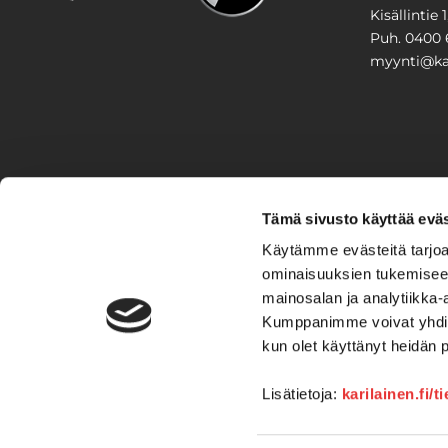
Kisällintie 
Puh. 0400 
myynti@kar
PIHA & 
Tämä sivusto käyttää eväs
Stiga
Käytämme evästeitä tarjoa
ominaisuuksien tukemisee
VAIHTO
mainosalan ja analytiikka-
Kumppanimme voivat yhdistää 
Veneet
Kelkat ja m
kun olet käyttänyt heidän 
Lisätietoja:
karilainen.fi/t