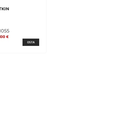
TKIN
1055
,00 €
OSTA