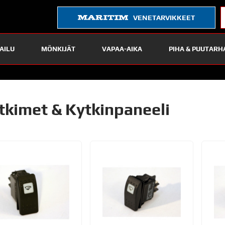
VENETARVIKKEET
AILU
MÖNKIJÄT
VAPAA-AIKA
PIHA & PUUTARH
tkimet & Kytkinpaneeli