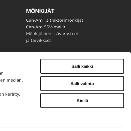
MÖNKIJÄT
Can-Am T3 traktorimönkijät
Can-Am SSV-mallit
Mönkijöiden lisävarusteet
ja tarvikkeet
Salli kaikki
an
sen median,
Salli valinta
on kerätty,
Kiellä
t