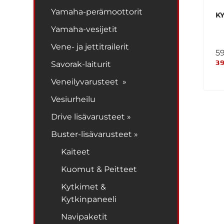
Yamaha-perämoottorit
K
Yamaha-vesijetit
Vene- ja jettitrailerit
5
39
Savorak-laiturit
Veneilyvarusteet »
Vesiurheilu
Drive lisävarusteet »
Buster-lisävarusteet »
Kaiteet
Kuomut & Peitteet
Kytkimet &
Kytkinpaneeli
Navipaketit