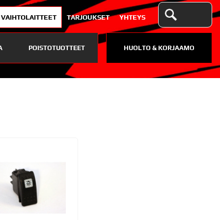
VAIHTOLAITTEET
TARJOUKSET
YHTEYS
A
POISTOTUOTTEET
HUOLTO & KORJAAMO