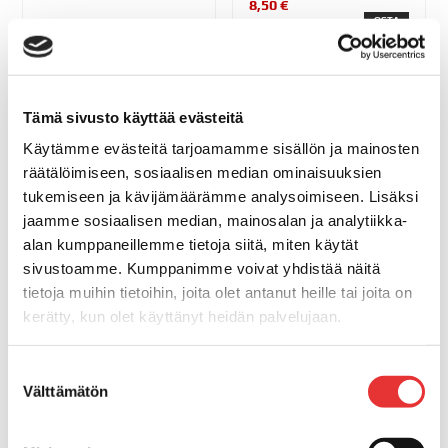
8,50 €
OSTA
Tämä sivusto käyttää evästeitä
Käytämme evästeitä tarjoamamme sisällön ja mainosten
räätälöimiseen, sosiaalisen median ominaisuuksien
tukemiseen ja kävijämäärämme analysoimiseen. Lisäksi
jaamme sosiaalisen median, mainosalan ja analytiikka-
alan kumppaneillemme tietoja siitä, miten käytät
SUORA LETKUYHDE
sivustoamme. Kumppanimme voivat yhdistää näitä
25/25MM
tietoja muihin tietoihin, joita olet antanut heille tai joita on
10,10 €
kerätty, kun olet käyttänyt heidän palvelujaan.
OSTA
Lisätietoja:
karilainen.fi/tietosuoja
Suostumuksen
SUORA LETKUYHDE
Välttämätön
valinta
28/28MM
13,90 €