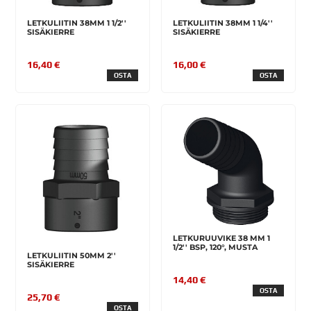
LETKULIITIN 38MM 1 1/2''
LETKULIITIN 38MM 1 1/4''
SISÄKIERRE
SISÄKIERRE
16,40 €
16,00 €
OSTA
OSTA
LETKURUUVIKE 38 MM 1
1/2'' BSP, 120°, MUSTA
LETKULIITIN 50MM 2''
SISÄKIERRE
14,40 €
OSTA
25,70 €
OSTA