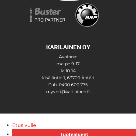
KARILAINEN OY
Avoinna:
ma-pe 9-17
la 10-14
Kisällintie 1, 63700 Ähtäri
Puh. 0400 600 775
myynti@karilainen.fi
Etusivulle
Tuotealueet