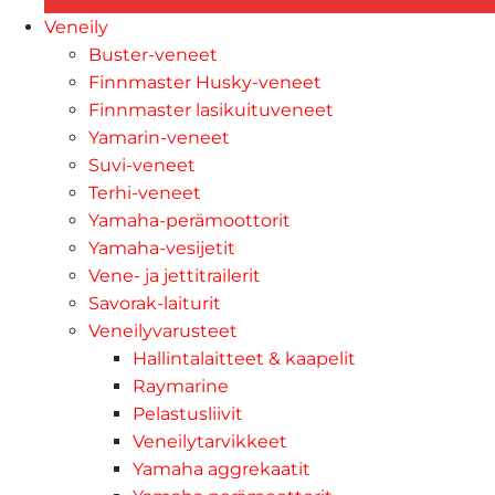
Veneily
Buster-veneet
Finnmaster Husky-veneet
Finnmaster lasikuituveneet
Yamarin-veneet
Suvi-veneet
Terhi-veneet
Yamaha-perämoottorit
Yamaha-vesijetit
Vene- ja jettitrailerit
Savorak-laiturit
Veneilyvarusteet
Hallintalaitteet & kaapelit
Raymarine
Pelastusliivit
Veneilytarvikkeet
Yamaha aggrekaatit