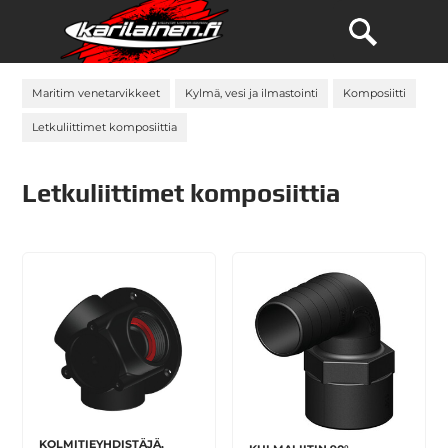
Maritim venetarvikkeet
Kylmä, vesi ja ilmastointi
Komposiitti
Letkuliittimet komposiittia
Letkuliittimet komposiittia
KOLMITIEYHDISTÄJÄ,