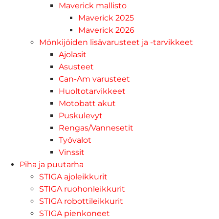
Maverick mallisto
Maverick 2025
Maverick 2026
Mönkijöiden lisävarusteet ja -tarvikkeet
Ajolasit
Asusteet
Can-Am varusteet
Huoltotarvikkeet
Motobatt akut
Puskulevyt
Rengas/Vannesetit
Työvalot
Vinssit
Piha ja puutarha
STIGA ajoleikkurit
STIGA ruohonleikkurit
STIGA robottileikkurit
STIGA pienkoneet