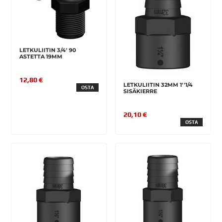
LETKULIITIN 3/4' 90
ASTETTA 19MM
12,80 €
LETKULIITIN 32MM 1''1/4
OSTA
SISÄKIERRE
20,10 €
OSTA