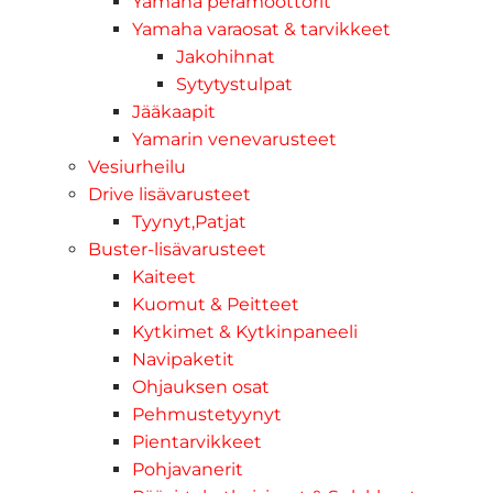
Yamaha perämoottorit
Yamaha varaosat & tarvikkeet
Jakohihnat
Sytytystulpat
Jääkaapit
Yamarin venevarusteet
Vesiurheilu
Drive lisävarusteet
Tyynyt,Patjat
Buster-lisävarusteet
Kaiteet
Kuomut & Peitteet
Kytkimet & Kytkinpaneeli
Navipaketit
Ohjauksen osat
Pehmustetyynyt
Pientarvikkeet
Pohjavanerit