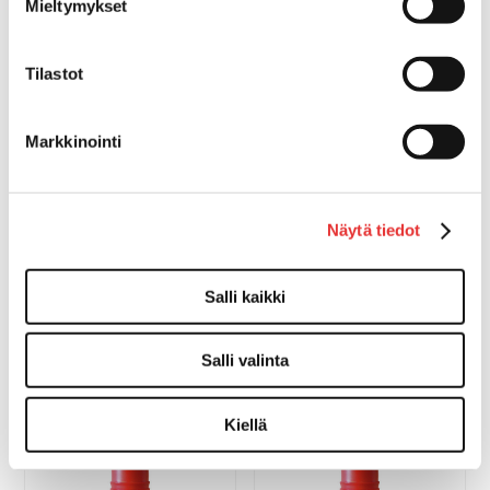
Mieltymykset
OSTA
Tilastot
Markkinointi
Näytä tiedot
SUORA LETKUYHDE
SUORA LETKUYHDE
32/32MM
38/38MM
Salli kaikki
11,00 €
12,00 €
OSTA
OSTA
Salli valinta
Kiellä