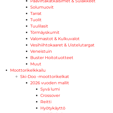
Päävirtakatkaisimet & Sulakkeet
Solumuovit
Tarrat
Tuolit
Tuulilasit
Törmäyskumit
Valomastot & Kulkuvalot
Vesihiihtokaaret & Uistelutargat
Veneistuin
Buster Hoitotuotteet
Muut
Moottorikelkkailu
Ski-Doo -moottorikelkat
2026 vuoden mallit
Syvä lumi
Crossover
Reitti
Hyötykäyttö