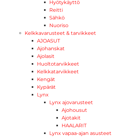
Hyötykäyttö
Reitti
Sähkö
Nuoriso
Kelkkavarusteet & tarvikkeet
AJOASUT
Ajohanskat
Ajolasit
Huoltotarvikkeet
Kelkkatarvikkeet
Kengät
Kypärät
Lynx
Lynx ajovarusteet
Ajohousut
Ajotakit
HAALARIT
Lynx vapaa-ajan asusteet