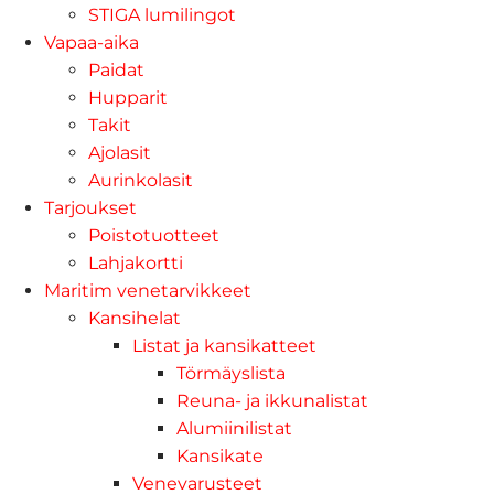
STIGA lumilingot
Vapaa-aika
Paidat
Hupparit
Takit
Ajolasit
Aurinkolasit
Tarjoukset
Poistotuotteet
Lahjakortti
Maritim venetarvikkeet
Kansihelat
Listat ja kansikatteet
Törmäyslista
Reuna- ja ikkunalistat
Alumiinilistat
Kansikate
Venevarusteet