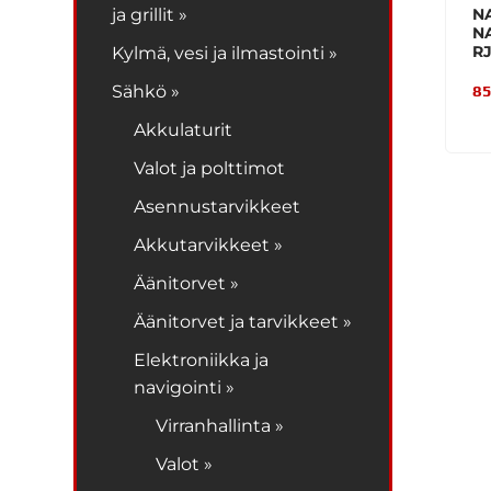
ja grillit »
N
N
R
Kylmä, vesi ja ilmastointi »
Sähkö »
85
Akkulaturit
Valot ja polttimot
Asennustarvikkeet
Akkutarvikkeet »
Äänitorvet »
Äänitorvet ja tarvikkeet »
Elektroniikka ja
navigointi »
Virranhallinta »
Valot »