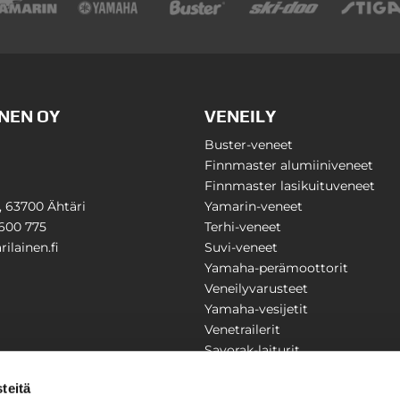
NEN OY
VENEILY
Buster-veneet
Finnmaster alumiiniveneet
Finnmaster lasikuituveneet
1, 63700 Ähtäri
Yamarin-veneet
600 775
Terhi-veneet
ilainen.fi
Suvi-veneet
Yamaha-perämoottorit
Veneilyvarusteet
Yamaha-vesijetit
Venetrailerit
Savorak-laiturit
PUUTARHA
KARILAINEN
teitä