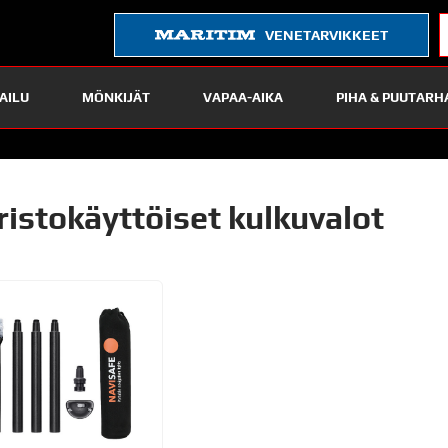
VENETARVIKKEET
AILU
MÖNKIJÄT
VAPAA-AIKA
PIHA & PUUTARH
ristokäyttöiset kulkuvalot