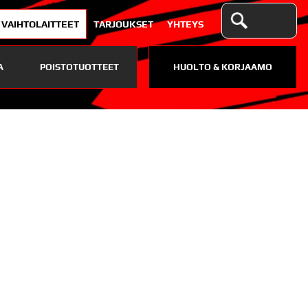
VAIHTOLAITTEET
TARJOUKSET
YHTEYS
A
POISTOTUOTTEET
HUOLTO & KORJAAMO