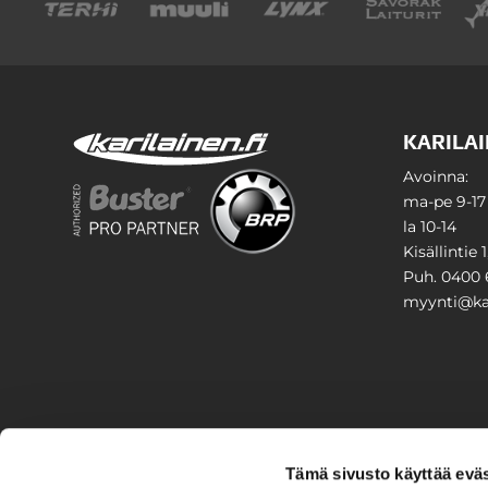
KARILAI
Avoinna:
ma-pe 9-17
la 10-14
Kisällintie 
Puh. 0400 
myynti@kar
PIHA & 
Tämä sivusto käyttää eväs