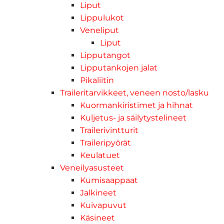
Liput
Lippulukot
Veneliput
Liput
Lipputangot
Lipputankojen jalat
Pikaliitin
Traileritarvikkeet, veneen nosto/lasku
Kuormankiristimet ja hihnat
Kuljetus- ja säilytystelineet
Trailerivintturit
Traileripyörät
Keulatuet
Veneilyasusteet
Kumisaappaat
Jalkineet
Kuivapuvut
Käsineet