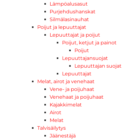
Lämpöalusasut
Purjehdushanskat
Silmälasinauhat
Poijut ja lepuuttajat
Lepuuttajat ja poijut
Poijut, ketjut ja painot
Poijut
Lepuuttajansuojat
Lepuuttajan suojat
Lepuuttajat
Melat, airot ja venehaat
Vene- ja poijuhaat
Venehaat ja poijuhaat
Kajakkimelat
Airot
Melat
Talvisäilytys
Jäänestäjä