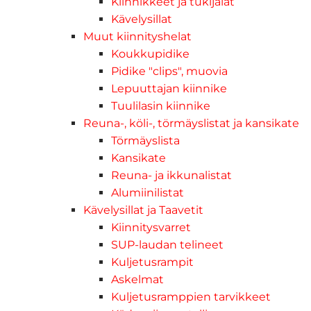
Kiinnikkeet ja tukijalat
Kävelysillat
Muut kiinnityshelat
Koukkupidike
Pidike "clips", muovia
Lepuuttajan kiinnike
Tuulilasin kiinnike
Reuna-, köli-, törmäyslistat ja kansikate
Törmäyslista
Kansikate
Reuna- ja ikkunalistat
Alumiinilistat
Kävelysillat ja Taavetit
Kiinnitysvarret
SUP-laudan telineet
Kuljetusrampit
Askelmat
Kuljetusramppien tarvikkeet