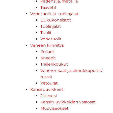
Kädensija, metallia
Taavetit
Venetuolit ja -tuolinjalat
Liukukoneistot
Tuolinjalat
Tuolit
Venetuolit
Veneen kiinnitys
Pollarit
Knaapit
Trailerikoukut
Venerenkaat ja silmukkapultit/-
ruuvit
Vetourat
Kansiruuvikkeet
Jätevesi
Kansiruuvikkeiden varaosat
Muoviseokset