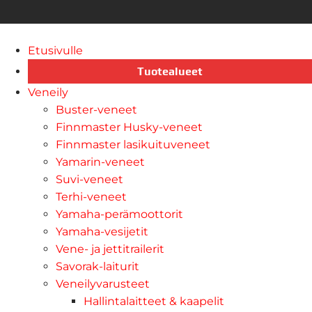
Etusivulle
Tuotealueet
Veneily
Buster-veneet
Finnmaster Husky-veneet
Finnmaster lasikuituveneet
Yamarin-veneet
Suvi-veneet
Terhi-veneet
Yamaha-perämoottorit
Yamaha-vesijetit
Vene- ja jettitrailerit
Savorak-laiturit
Veneilyvarusteet
Hallintalaitteet & kaapelit