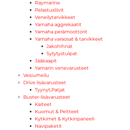
Raymarine
Pelastusliivit
Veneilytarvikkeet
Yamaha aggrekaatit
Yamaha perämoottorit
Yamaha varaosat & tarvikkeet
Jakohihnat
Sytytystulpat
Jääkaapit
Yamarin venevarusteet
Vesiurheilu
Drive lisävarusteet
Tyynyt,Patjat
Buster-lisävarusteet
Kaiteet
Kuomut & Peitteet
Kytkimet & Kytkinpaneeli
Navipaketit