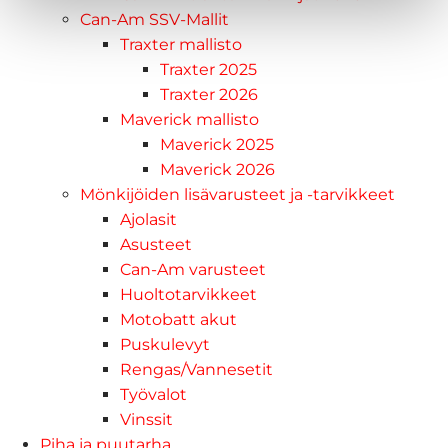
Can-Am SSV-Mallit
Traxter mallisto
Traxter 2025
Traxter 2026
Maverick mallisto
Maverick 2025
Maverick 2026
Mönkijöiden lisävarusteet ja -tarvikkeet
Ajolasit
Asusteet
Can-Am varusteet
Huoltotarvikkeet
Motobatt akut
Puskulevyt
Rengas/Vannesetit
Työvalot
Vinssit
Piha ja puutarha