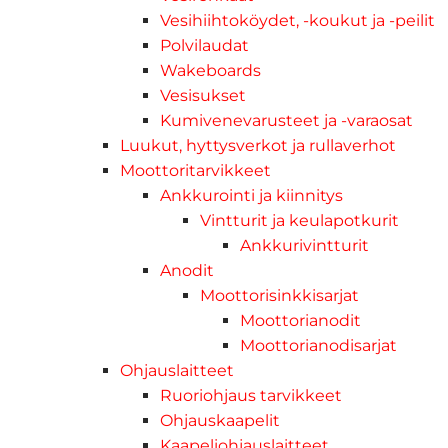
Vesihiihtoköydet, -koukut ja -peilit
Polvilaudat
Wakeboards
Vesisukset
Kumivenevarusteet ja -varaosat
Luukut, hyttysverkot ja rullaverhot
Moottoritarvikkeet
Ankkurointi ja kiinnitys
Vintturit ja keulapotkurit
Ankkurivintturit
Anodit
Moottorisinkkisarjat
Moottorianodit
Moottorianodisarjat
Ohjauslaitteet
Ruoriohjaus tarvikkeet
Ohjauskaapelit
Kaapeliohjauslaitteet