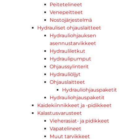
Peitetelineet
Venepeitteet
Nostojärjestelmä
Hydrauliset ohjauslaitteet
Hydrauliohjauksen
asennustarvikkeet
Hydrauliletkut
Hydraulipumput
Ohjaussylinterit
Hydrauliöljyt
Ohjauslaitteet
Hydrauliohjauspaketit
Hydrauliohjauspaketit
Kaidekiinnikkeet ja -pidikkeet
Kalastusvarusteet
Vieherasiat- ja pidikkeet
Vapatelineet
Muut tarvikkeet