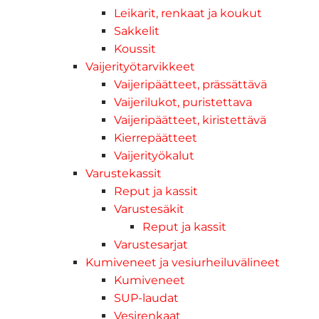
Leikarit, renkaat ja koukut
Sakkelit
Koussit
Vaijerityötarvikkeet
Vaijeripäätteet, prässättävä
Vaijerilukot, puristettava
Vaijeripäätteet, kiristettävä
Kierrepäätteet
Vaijerityökalut
Varustekassit
Reput ja kassit
Varustesäkit
Reput ja kassit
Varustesarjat
Kumiveneet ja vesiurheiluvälineet
Kumiveneet
SUP-laudat
Vesirenkaat