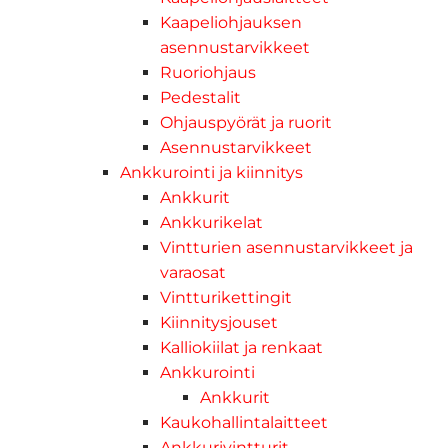
Kaapeliohjauksen
asennustarvikkeet
Ruoriohjaus
Pedestalit
Ohjauspyörät ja ruorit
Asennustarvikkeet
Ankkurointi ja kiinnitys
Ankkurit
Ankkurikelat
Vintturien asennustarvikkeet ja
varaosat
Vintturikettingit
Kiinnitysjouset
Kalliokiilat ja renkaat
Ankkurointi
Ankkurit
Kaukohallintalaitteet
Ankkurivintturit