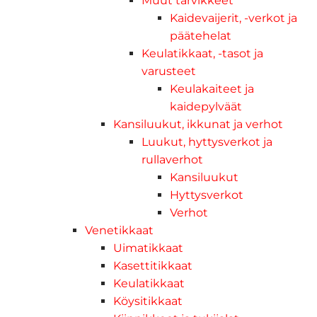
Muut tarvikkeet
Kaidevaijerit, -verkot ja
päätehelat
Keulatikkaat, -tasot ja
varusteet
Keulakaiteet ja
kaidepylväät
Kansiluukut, ikkunat ja verhot
Luukut, hyttysverkot ja
rullaverhot
Kansiluukut
Hyttysverkot
Verhot
Venetikkaat
Uimatikkaat
Kasettitikkaat
Keulatikkaat
Köysitikkaat