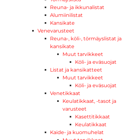
Reuna- ja ikkunalistat
Alumiinilistat
Kansikate
Venevarusteet
Reuna-, köli-, törmäyslistat ja
kansikate
Muut tarvikkeet
Köli- ja eväsuojat
Listat ja kansikatteet
Muut tarvikkeet
Köli- ja eväsuojat
Venetikkaat
Keulatikkaat, -tasot ja
varusteet
Kasettitikkaat
Keulatikkaat
Kaide- ja kuomuhelat