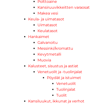
Polttoaine
Kansiruuvikkeitten varaosat
Makea vesi
Keula- ja uimatasot
Uimatasot
Keulatasot
Hankaimet
Galvanoitu
Messinki/kromattu
Kevytmetalli
Muovia
Kalusteet, sisustus ja astiat
Venetuolit ja -tuolinjalat
Pöydät ja istuimet
Venetuolit
Tuolinjalat
Tuolit
Kansiluukut, ikkunat ja verhot