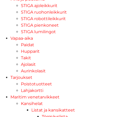
STIGA ajoleikkurit
STIGA ruohonleikkurit
STIGA robottileikkurit
STIGA pienkoneet
STIGA lumilingot
Vapaa-aika
Paidat
Hupparit
Takit
Ajolasit
Aurinkolasit
Tarjoukset
Poistotuotteet
Lahjakortti
Maritim venetarvikkeet
Kansihelat
Listat ja kansikatteet
Törmäyslista