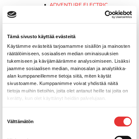
ADVENTURE ELECTRIC
2027 vuoden mallit
Syvä lumi
Crossover
Hyötykäyttö
Tämä sivusto käyttää evästeitä
Reitti
Käytämme evästeitä tarjoamamme sisällön ja mainosten
Sähkö
räätälöimiseen, sosiaalisen median ominaisuuksien
Nuoriso
tukemiseen ja kävijämäärämme analysoimiseen. Lisäksi
Kelkkavarusteet & tarvikkeet
jaamme sosiaalisen median, mainosalan ja analytiikka-
AJOASUT
alan kumppaneillemme tietoja siitä, miten käytät
Ajohanskat
sivustoamme. Kumppanimme voivat yhdistää näitä
Ajolasit
tietoja muihin tietoihin, joita olet antanut heille tai joita on
Huoltotarvikkeet
kerätty, kun olet käyttänyt heidän palvelujaan.
Kelkkatarvikkeet
Lisätietoja:
karilainen.fi/tietosuoja
Kengät
Suostumuksen
Kypärät
Välttämätön
valinta
Lynx
Lynx ajovarusteet