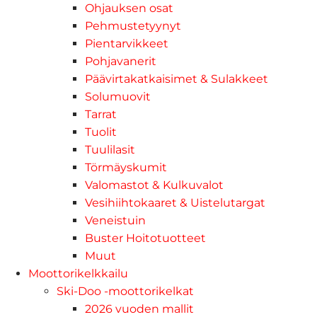
Ohjauksen osat
Pehmustetyynyt
Pientarvikkeet
Pohjavanerit
Päävirtakatkaisimet & Sulakkeet
Solumuovit
Tarrat
Tuolit
Tuulilasit
Törmäyskumit
Valomastot & Kulkuvalot
Vesihiihtokaaret & Uistelutargat
Veneistuin
Buster Hoitotuotteet
Muut
Moottorikelkkailu
Ski-Doo -moottorikelkat
2026 vuoden mallit