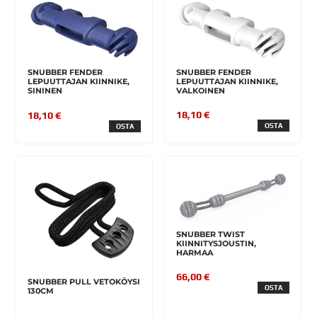
SNUBBER FENDER
SNUBBER FENDER
LEPUUTTAJAN KIINNIKE,
LEPUUTTAJAN KIINNIKE,
VALKOINEN
SININEN
18,10 €
18,10 €
OSTA
OSTA
SNUBBER TWIST
KIINNITYSJOUSTIN,
HARMAA
66,00 €
SNUBBER PULL VETOKÖYSI
OSTA
130CM