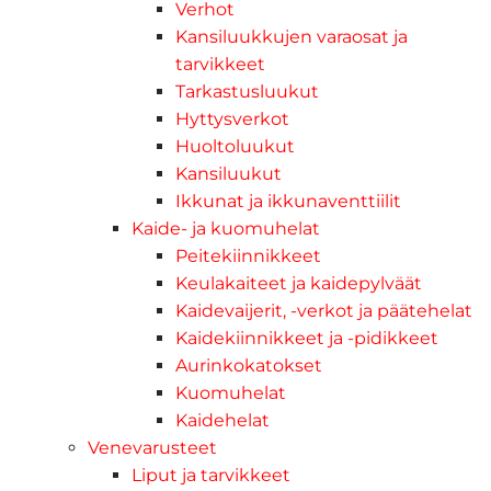
Verhot
Kansiluukkujen varaosat ja
tarvikkeet
Tarkastusluukut
Hyttysverkot
Huoltoluukut
Kansiluukut
Ikkunat ja ikkunaventtiilit
Kaide- ja kuomuhelat
Peitekiinnikkeet
Keulakaiteet ja kaidepylväät
Kaidevaijerit, -verkot ja päätehelat
Kaidekiinnikkeet ja -pidikkeet
Aurinkokatokset
Kuomuhelat
Kaidehelat
Venevarusteet
Liput ja tarvikkeet