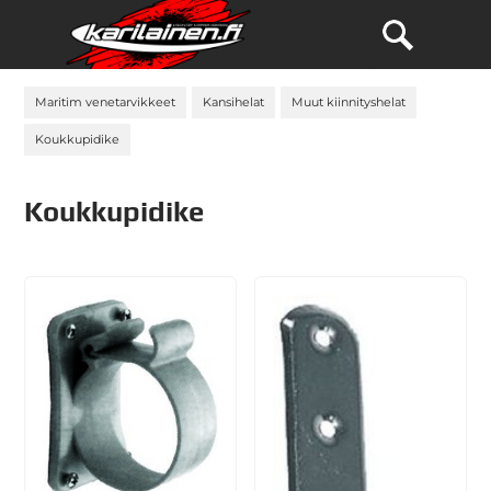
Maritim venetarvikkeet
Kansihelat
Muut kiinnityshelat
Koukkupidike
Koukkupidike