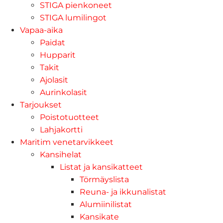
STIGA pienkoneet
STIGA lumilingot
Vapaa-aika
Paidat
Hupparit
Takit
Ajolasit
Aurinkolasit
Tarjoukset
Poistotuotteet
Lahjakortti
Maritim venetarvikkeet
Kansihelat
Listat ja kansikatteet
Törmäyslista
Reuna- ja ikkunalistat
Alumiinilistat
Kansikate