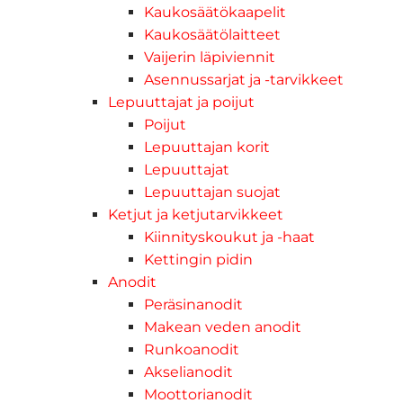
Kaukosäätökaapelit
Kaukosäätölaitteet
Vaijerin läpiviennit
Asennussarjat ja -tarvikkeet
Lepuuttajat ja poijut
Poijut
Lepuuttajan korit
Lepuuttajat
Lepuuttajan suojat
Ketjut ja ketjutarvikkeet
Kiinnityskoukut ja -haat
Kettingin pidin
Anodit
Peräsinanodit
Makean veden anodit
Runkoanodit
Akselianodit
Moottorianodit