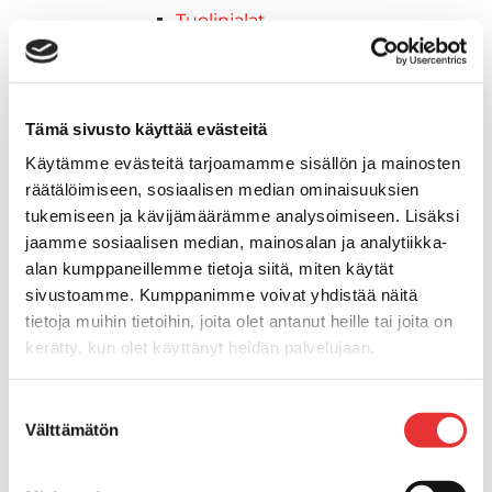
Tuolinjalat
Tuolit
Venetuolit
Veneen kiinnitys
Tämä sivusto käyttää evästeitä
Pollarit
Knaapit
Käytämme evästeitä tarjoamamme sisällön ja mainosten
Trailerikoukut
räätälöimiseen, sosiaalisen median ominaisuuksien
Venerenkaat ja silmukkapultit/-
tukemiseen ja kävijämäärämme analysoimiseen. Lisäksi
ruuvit
jaamme sosiaalisen median, mainosalan ja analytiikka-
Vetourat
alan kumppaneillemme tietoja siitä, miten käytät
Kansiruuvikkeet
sivustoamme. Kumppanimme voivat yhdistää näitä
tietoja muihin tietoihin, joita olet antanut heille tai joita on
Jätevesi
kerätty, kun olet käyttänyt heidän palvelujaan.
Kansiruuvikkeiden varaosat
Muoviseokset
Lisätietoja:
karilainen.fi/tietosuoja
Polttoaine
Suostumuksen
Välttämätön
Kansiruuvikkeitten varaosat
valinta
Makea vesi
Keula- ja uimatasot