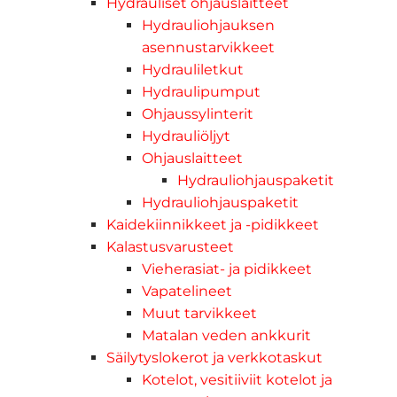
Hydrauliset ohjauslaitteet
Hydrauliohjauksen
asennustarvikkeet
Hydrauliletkut
Hydraulipumput
Ohjaussylinterit
Hydrauliöljyt
Ohjauslaitteet
Hydrauliohjauspaketit
Hydrauliohjauspaketit
Kaidekiinnikkeet ja -pidikkeet
Kalastusvarusteet
Vieherasiat- ja pidikkeet
Vapatelineet
Muut tarvikkeet
Matalan veden ankkurit
Säilytyslokerot ja verkkotaskut
Kotelot, vesitiiviit kotelot ja