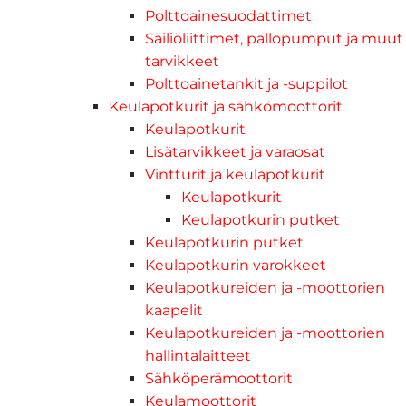
Polttoainesuodattimet
Säiliöliittimet, pallopumput ja muut
tarvikkeet
Polttoainetankit ja -suppilot
Keulapotkurit ja sähkömoottorit
Keulapotkurit
Lisätarvikkeet ja varaosat
Vintturit ja keulapotkurit
Keulapotkurit
Keulapotkurin putket
Keulapotkurin putket
Keulapotkurin varokkeet
Keulapotkureiden ja -moottorien
kaapelit
Keulapotkureiden ja -moottorien
hallintalaitteet
Sähköperämoottorit
Keulamoottorit