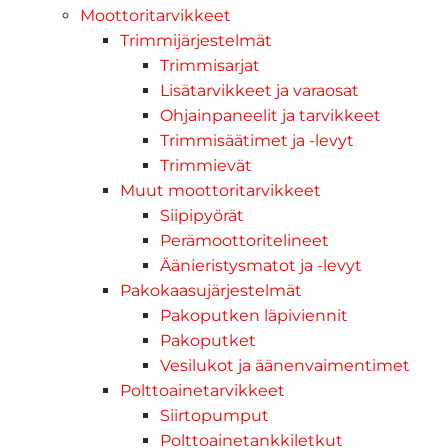
Moottoritarvikkeet
Trimmijärjestelmät
Trimmisarjat
Lisätarvikkeet ja varaosat
Ohjainpaneelit ja tarvikkeet
Trimmisäätimet ja -levyt
Trimmievät
Muut moottoritarvikkeet
Siipipyörät
Perämoottoritelineet
Äänieristysmatot ja -levyt
Pakokaasujärjestelmät
Pakoputken läpiviennit
Pakoputket
Vesilukot ja äänenvaimentimet
Polttoainetarvikkeet
Siirtopumput
Polttoainetankkiletkut