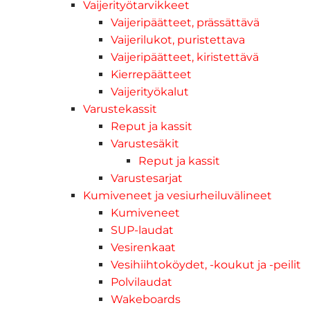
Vaijerityötarvikkeet
Vaijeripäätteet, prässättävä
Vaijerilukot, puristettava
Vaijeripäätteet, kiristettävä
Kierrepäätteet
Vaijerityökalut
Varustekassit
Reput ja kassit
Varustesäkit
Reput ja kassit
Varustesarjat
Kumiveneet ja vesiurheiluvälineet
Kumiveneet
SUP-laudat
Vesirenkaat
Vesihiihtoköydet, -koukut ja -peilit
Polvilaudat
Wakeboards