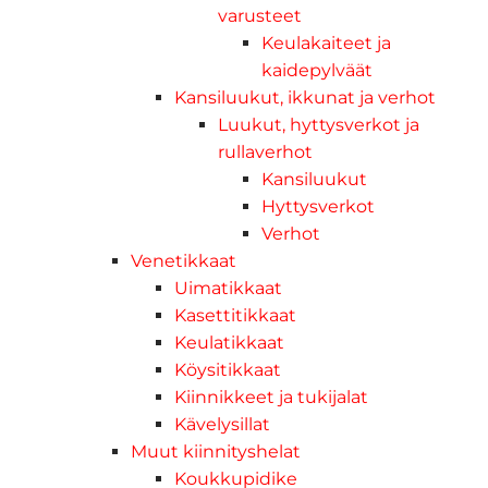
varusteet
Keulakaiteet ja
kaidepylväät
Kansiluukut, ikkunat ja verhot
Luukut, hyttysverkot ja
rullaverhot
Kansiluukut
Hyttysverkot
Verhot
Venetikkaat
Uimatikkaat
Kasettitikkaat
Keulatikkaat
Köysitikkaat
Kiinnikkeet ja tukijalat
Kävelysillat
Muut kiinnityshelat
Koukkupidike