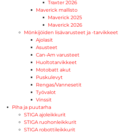
Traxter 2026
Maverick mallisto
Maverick 2025
Maverick 2026
Mönkijöiden lisävarusteet ja -tarvikkeet
Ajolasit
Asusteet
Can-Am varusteet
Huoltotarvikkeet
Motobatt akut
Puskulevyt
Rengas/Vannesetit
Työvalot
Vinssit
Piha ja puutarha
STIGA ajoleikkurit
STIGA ruohonleikkurit
STIGA robottileikkurit