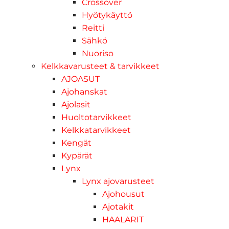
Crossover
Hyötykäyttö
Reitti
Sähkö
Nuoriso
Kelkkavarusteet & tarvikkeet
AJOASUT
Ajohanskat
Ajolasit
Huoltotarvikkeet
Kelkkatarvikkeet
Kengät
Kypärät
Lynx
Lynx ajovarusteet
Ajohousut
Ajotakit
HAALARIT