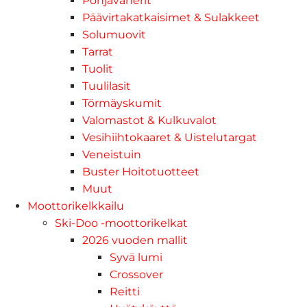
Pohjavanerit
Päävirtakatkaisimet & Sulakkeet
Solumuovit
Tarrat
Tuolit
Tuulilasit
Törmäyskumit
Valomastot & Kulkuvalot
Vesihiihtokaaret & Uistelutargat
Veneistuin
Buster Hoitotuotteet
Muut
Moottorikelkkailu
Ski-Doo -moottorikelkat
2026 vuoden mallit
Syvä lumi
Crossover
Reitti