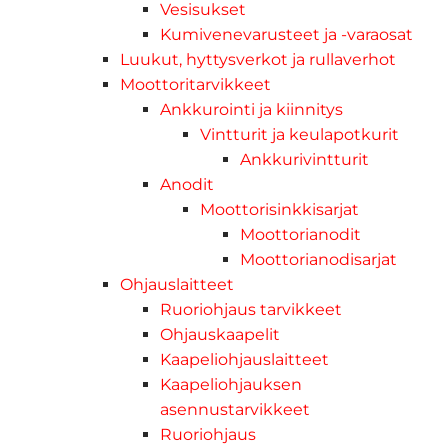
Vesisukset
Kumivenevarusteet ja -varaosat
Luukut, hyttysverkot ja rullaverhot
Moottoritarvikkeet
Ankkurointi ja kiinnitys
Vintturit ja keulapotkurit
Ankkurivintturit
Anodit
Moottorisinkkisarjat
Moottorianodit
Moottorianodisarjat
Ohjauslaitteet
Ruoriohjaus tarvikkeet
Ohjauskaapelit
Kaapeliohjauslaitteet
Kaapeliohjauksen
asennustarvikkeet
Ruoriohjaus