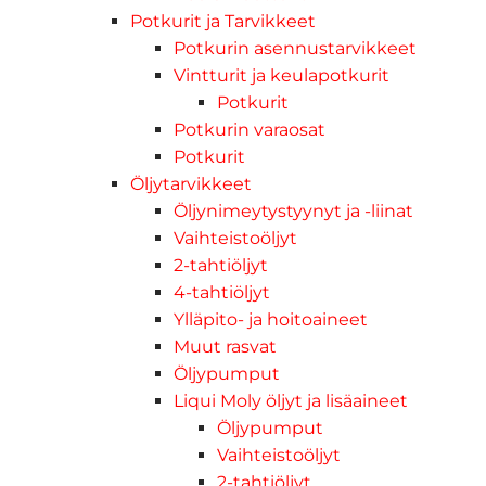
Potkurit ja Tarvikkeet
Potkurin asennustarvikkeet
Vintturit ja keulapotkurit
Potkurit
Potkurin varaosat
Potkurit
Öljytarvikkeet
Öljynimeytystyynyt ja -liinat
Vaihteistoöljyt
2-tahtiöljyt
4-tahtiöljyt
Ylläpito- ja hoitoaineet
Muut rasvat
Öljypumput
Liqui Moly öljyt ja lisäaineet
Öljypumput
Vaihteistoöljyt
2-tahtiöljyt