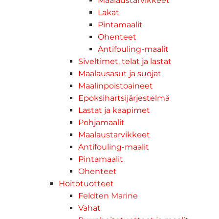
Maalaustarvikkeet
Lakat
Pintamaalit
Ohenteet
Antifouling-maalit
Siveltimet, telat ja lastat
Maalausasut ja suojat
Maalinpoistoaineet
Epoksihartsijärjestelmä
Lastat ja kaapimet
Pohjamaalit
Maalaustarvikkeet
Antifouling-maalit
Pintamaalit
Ohenteet
Hoitotuotteet
Feldten Marine
Vahat