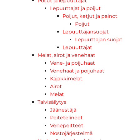
Poijut ja lepuuttajat
Lepuuttajat ja poijut
Poijut, ketjut ja painot
Poijut
Lepuuttajansuojat
Lepuuttajan suojat
Lepuuttajat
Melat, airot ja venehaat
Vene- ja poijuhaat
Venehaat ja poijuhaat
Kajakkimelat
Airot
Melat
Talvisäilytys
Jäänestäjä
Peitetelineet
Venepeitteet
Nostojärjestelmä