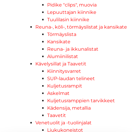
Pidike "clips", muovia
Lepuuttajan kiinnike
Tuulilasin kiinnike
Reuna-, köli-, törmäyslistat ja kansikate
Törmäyslista
Kansikate
Reuna- ja ikkunalistat
Alumiinilistat
Kävelysillat ja Taavetit
Kiinnitysvarret
SUP-laudan telineet
Kuljetusrampit
Askelmat
Kuljetusramppien tarvikkeet
Kädensija, metallia
Taavetit
Venetuolit ja -tuolinjalat
Liukukoneistot