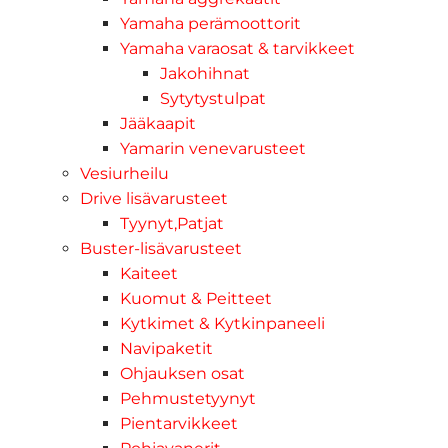
Yamaha perämoottorit
Yamaha varaosat & tarvikkeet
Jakohihnat
Sytytystulpat
Jääkaapit
Yamarin venevarusteet
Vesiurheilu
Drive lisävarusteet
Tyynyt,Patjat
Buster-lisävarusteet
Kaiteet
Kuomut & Peitteet
Kytkimet & Kytkinpaneeli
Navipaketit
Ohjauksen osat
Pehmustetyynyt
Pientarvikkeet