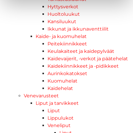
Hyttysverkot
Huoltoluukut
Kansiluukut
Ikkunat ja ikkunaventtiilit
Kaide- ja kuomuhelat
Peitekiinnikkeet
Keulakaiteet ja kaidepylväät
Kaidevaijerit, -verkot ja päätehelat
Kaidekiinnikkeet ja -pidikkeet
Aurinkokatokset
Kuomuhelat
Kaidehelat
Venevarusteet
Liput ja tarvikkeet
Liput
Lippulukot
Veneliput
Liput