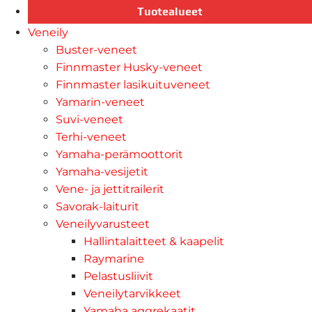
Tuotealueet
Veneily
Buster-veneet
Finnmaster Husky-veneet
Finnmaster lasikuituveneet
Yamarin-veneet
Suvi-veneet
Terhi-veneet
Yamaha-perämoottorit
Yamaha-vesijetit
Vene- ja jettitrailerit
Savorak-laiturit
Veneilyvarusteet
Hallintalaitteet & kaapelit
Raymarine
Pelastusliivit
Veneilytarvikkeet
Yamaha aggrekaatit