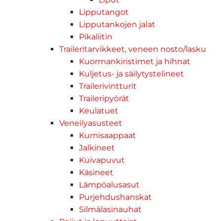
Lipputangot
Lipputankojen jalat
Pikaliitin
Traileritarvikkeet, veneen nosto/lasku
Kuormankiristimet ja hihnat
Kuljetus- ja säilytystelineet
Trailerivintturit
Traileripyörät
Keulatuet
Veneilyasusteet
Kumisaappaat
Jalkineet
Kuivapuvut
Käsineet
Lämpöalusasut
Purjehdushanskat
Silmälasinauhat