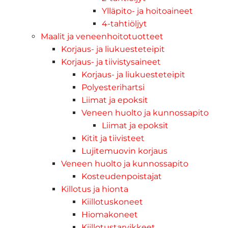
Ylläpito- ja hoitoaineet
4-tahtiöljyt
Maalit ja veneenhoitotuotteet
Korjaus- ja liukuesteteipit
Korjaus- ja tiivistysaineet
Korjaus- ja liukuesteteipit
Polyesterihartsi
Liimat ja epoksit
Veneen huolto ja kunnossapito
Liimat ja epoksit
Kitit ja tiivisteet
Lujitemuovin korjaus
Veneen huolto ja kunnossapito
Kosteudenpoistajat
Killotus ja hionta
Kiillotuskoneet
Hiomakoneet
Kiillotustarvikkeet