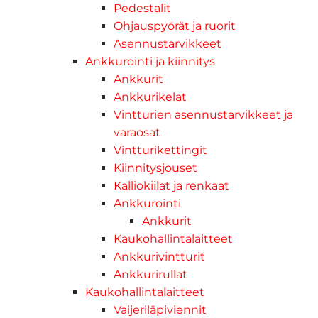
Pedestalit
Ohjauspyörät ja ruorit
Asennustarvikkeet
Ankkurointi ja kiinnitys
Ankkurit
Ankkurikelat
Vintturien asennustarvikkeet ja
varaosat
Vintturikettingit
Kiinnitysjouset
Kalliokiilat ja renkaat
Ankkurointi
Ankkurit
Kaukohallintalaitteet
Ankkurivintturit
Ankkurirullat
Kaukohallintalaitteet
Vaijeriläpiviennit