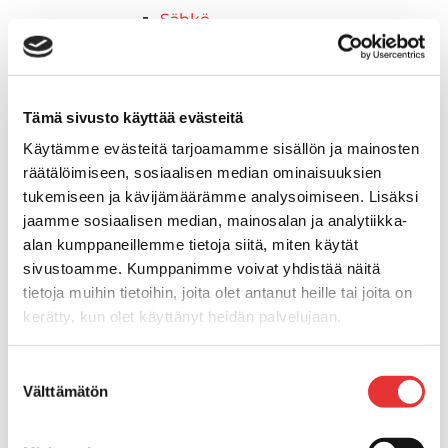
Sähkö
Nuoriso
Kelkkavarusteet & tarvikkeet
AJOASUT
Tämä sivusto käyttää evästeitä
Ajohanskat
Ajolasit
Käytämme evästeitä tarjoamamme sisällön ja mainosten
Huoltotarvikkeet
räätälöimiseen, sosiaalisen median ominaisuuksien
Kelkkatarvikkeet
tukemiseen ja kävijämäärämme analysoimiseen. Lisäksi
Kengät
jaamme sosiaalisen median, mainosalan ja analytiikka-
Kypärät
alan kumppaneillemme tietoja siitä, miten käytät
sivustoamme. Kumppanimme voivat yhdistää näitä
Lynx
tietoja muihin tietoihin, joita olet antanut heille tai joita on
Lynx ajovarusteet
kerätty, kun olet käyttänyt heidän palvelujaan.
Ajohousut
Ajotakit
Lisätietoja:
karilainen.fi/tietosuoja
HAALARIT
Suostumuksen
Välttämätön
Lynx vapaa-ajan asusteet
valinta
Lynx asusteet
Lynx vaatetus