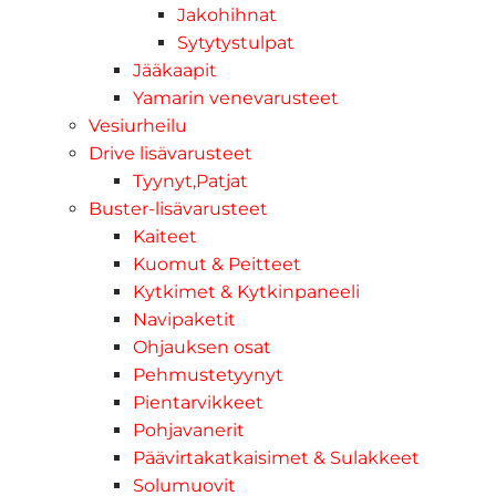
Jakohihnat
Sytytystulpat
Jääkaapit
Yamarin venevarusteet
Vesiurheilu
Drive lisävarusteet
Tyynyt,Patjat
Buster-lisävarusteet
Kaiteet
Kuomut & Peitteet
Kytkimet & Kytkinpaneeli
Navipaketit
Ohjauksen osat
Pehmustetyynyt
Pientarvikkeet
Pohjavanerit
Päävirtakatkaisimet & Sulakkeet
Solumuovit