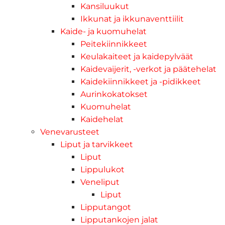
Kansiluukut
Ikkunat ja ikkunaventtiilit
Kaide- ja kuomuhelat
Peitekiinnikkeet
Keulakaiteet ja kaidepylväät
Kaidevaijerit, -verkot ja päätehelat
Kaidekiinnikkeet ja -pidikkeet
Aurinkokatokset
Kuomuhelat
Kaidehelat
Venevarusteet
Liput ja tarvikkeet
Liput
Lippulukot
Veneliput
Liput
Lipputangot
Lipputankojen jalat