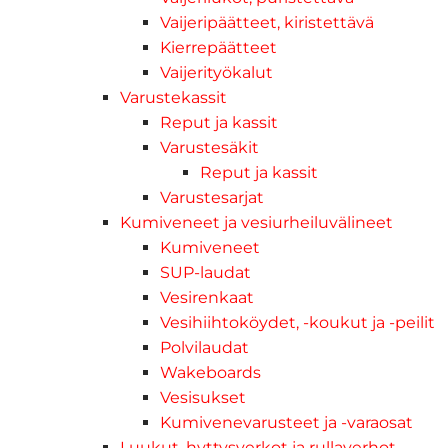
Vaijeripäätteet, kiristettävä
Kierrepäätteet
Vaijerityökalut
Varustekassit
Reput ja kassit
Varustesäkit
Reput ja kassit
Varustesarjat
Kumiveneet ja vesiurheiluvälineet
Kumiveneet
SUP-laudat
Vesirenkaat
Vesihiihtoköydet, -koukut ja -peilit
Polvilaudat
Wakeboards
Vesisukset
Kumivenevarusteet ja -varaosat
Luukut, hyttysverkot ja rullaverhot