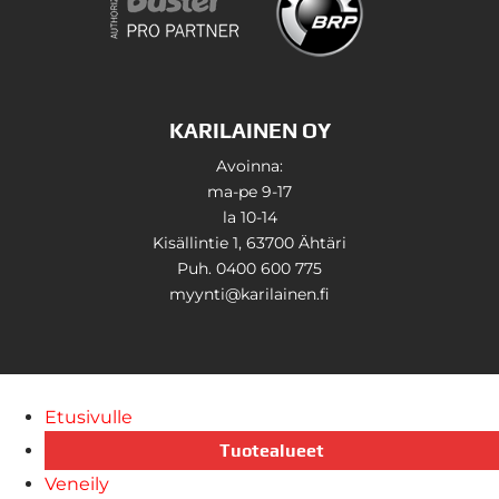
KARILAINEN OY
Avoinna:
ma-pe 9-17
la 10-14
Kisällintie 1, 63700 Ähtäri
Puh. 0400 600 775
myynti@karilainen.fi
Etusivulle
Tuotealueet
Veneily