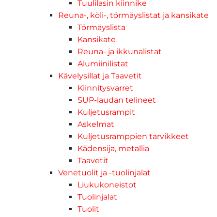
Tuulilasin kiinnike
Reuna-, köli-, törmäyslistat ja kansikate
Törmäyslista
Kansikate
Reuna- ja ikkunalistat
Alumiinilistat
Kävelysillat ja Taavetit
Kiinnitysvarret
SUP-laudan telineet
Kuljetusrampit
Askelmat
Kuljetusramppien tarvikkeet
Kädensija, metallia
Taavetit
Venetuolit ja -tuolinjalat
Liukukoneistot
Tuolinjalat
Tuolit