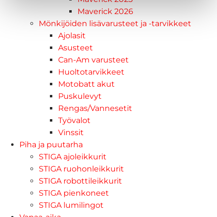
Maverick 2026
Mönkijöiden lisävarusteet ja -tarvikkeet
Ajolasit
Asusteet
Can-Am varusteet
Huoltotarvikkeet
Motobatt akut
Puskulevyt
Rengas/Vannesetit
Työvalot
Vinssit
Piha ja puutarha
STIGA ajoleikkurit
STIGA ruohonleikkurit
STIGA robottileikkurit
STIGA pienkoneet
STIGA lumilingot