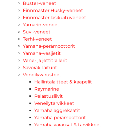
Buster-veneet
Finnmaster Husky-veneet
Finnmaster lasikuituveneet
Yamarin-veneet
Suvi-veneet
Terhi-veneet
Yamaha-perämoottorit
Yamaha-vesijetit
Vene- ja jettitrailerit
Savorak-laiturit
Veneilyvarusteet
Hallintalaitteet & kaapelit
Raymarine
Pelastusliivit
Veneilytarvikkeet
Yamaha aggrekaatit
Yamaha perämoottorit
Yamaha varaosat & tarvikkeet