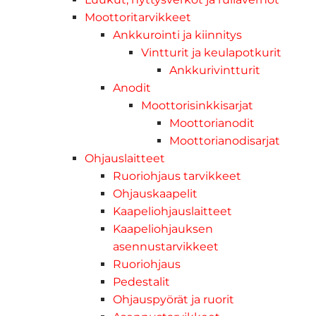
Moottoritarvikkeet
Ankkurointi ja kiinnitys
Vintturit ja keulapotkurit
Ankkurivintturit
Anodit
Moottorisinkkisarjat
Moottorianodit
Moottorianodisarjat
Ohjauslaitteet
Ruoriohjaus tarvikkeet
Ohjauskaapelit
Kaapeliohjauslaitteet
Kaapeliohjauksen
asennustarvikkeet
Ruoriohjaus
Pedestalit
Ohjauspyörät ja ruorit