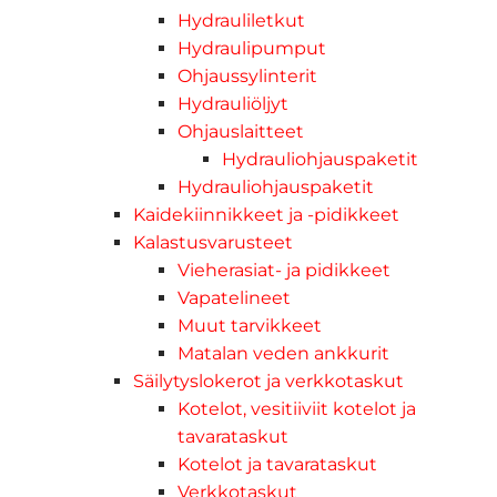
Hydrauliletkut
Hydraulipumput
Ohjaussylinterit
Hydrauliöljyt
Ohjauslaitteet
Hydrauliohjauspaketit
Hydrauliohjauspaketit
Kaidekiinnikkeet ja -pidikkeet
Kalastusvarusteet
Vieherasiat- ja pidikkeet
Vapatelineet
Muut tarvikkeet
Matalan veden ankkurit
Säilytyslokerot ja verkkotaskut
Kotelot, vesitiiviit kotelot ja
tavarataskut
Kotelot ja tavarataskut
Verkkotaskut