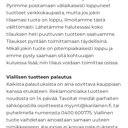
Pyrimme poistamaan väliaikaisesti loppuneet
tuotteet verkkokaupasta, mutta jos jokin
tilaamasi tuote on loppu, ilmoitamme tästä
välittömästi. Lähetämme halutessasi koko
tilauksen heti puuttuvan tuotteen saatuamme.
Tilaukset pyritään toimittamaan täydellisinä.
Mikäli jokin tuote on pitempiaikaisesti loppu ja
emme pysty saamaan sitä kohtuuajan
kuluessa lisää, niin tilaus voidaan toimittaa osissa.
Viallisen tuotteen palautus
Kaikista palautuksista on aina sovittava kauppiaan
kanssa etukäteen. Reklamointiaika tuotteen
noudosta on 14 päivää. Tavoitat meidät parhaiten
sähköpostilla osoitteesta myynti@karilainen.fi, tai
puhelimella numerosta 0400 600775. Viallinen
tuote vaihdetaan ainoastaan samaan uuteen
nimikkeeseen. Kauppias ei korvaa palautuksesta