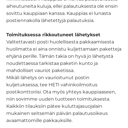
aiheutuneita kuluja, ellei palautuksesta ole ensin
sovittu kauppiaan kanssa. Kauppias ei lunasta
postiennakolla lähetettyjä palautuksia.
Toimituksessa rikkoutuneet lähetykset
Valitettavasti posti huolellisesta pakkaamisesta
huolimatta ei aina onnistu kuljettamaan paketteja
ehjänä perille. Tämän takia on hyvä jo lähetystä
noudettaessa tarkistaa paketin kunto ja
mahdolliset vauriot paketissa.
Mikäli lähetys on vaurioitunut postin
kuljetuksessa, tee HETI vahinkoilmoitus
postikonttoriisi. Ota myös yhteys kauppiaaseen,
niin sovimme uuden tuotteen toimituksesta.
Kaikkiin tilauksiin pätee kuluttajasuojalain
mukainen seitsemän päivän palautusoikeus
avaamattomille pakkauksille.