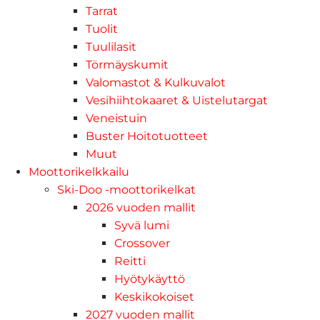
Tarrat
Tuolit
Tuulilasit
Törmäyskumit
Valomastot & Kulkuvalot
Vesihiihtokaaret & Uistelutargat
Veneistuin
Buster Hoitotuotteet
Muut
Moottorikelkkailu
Ski-Doo -moottorikelkat
2026 vuoden mallit
Syvä lumi
Crossover
Reitti
Hyötykäyttö
Keskikokoiset
2027 vuoden mallit