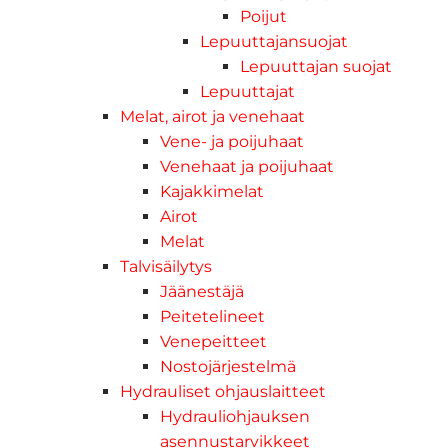
Poijut
Lepuuttajansuojat
Lepuuttajan suojat
Lepuuttajat
Melat, airot ja venehaat
Vene- ja poijuhaat
Venehaat ja poijuhaat
Kajakkimelat
Airot
Melat
Talvisäilytys
Jäänestäjä
Peitetelineet
Venepeitteet
Nostojärjestelmä
Hydrauliset ohjauslaitteet
Hydrauliohjauksen
asennustarvikkeet