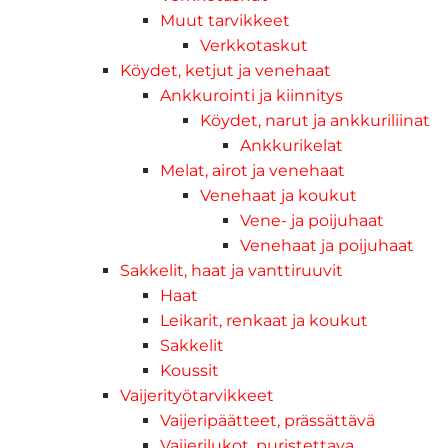
Muut tarvikkeet
Verkkotaskut
Köydet, ketjut ja venehaat
Ankkurointi ja kiinnitys
Köydet, narut ja ankkuriliinat
Ankkurikelat
Melat, airot ja venehaat
Venehaat ja koukut
Vene- ja poijuhaat
Venehaat ja poijuhaat
Sakkelit, haat ja vanttiruuvit
Haat
Leikarit, renkaat ja koukut
Sakkelit
Koussit
Vaijerityötarvikkeet
Vaijeripäätteet, prässättävä
Vaijerilukot, puristettava