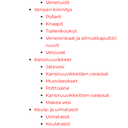
Venetuolit
Veneen kiinnitys
Pollarit
Knaapit
Trailerikoukut
Venerenkaat ja silmukkapultit/-
ruuvit
Vetourat
Kansiruuvikkeet
Jätevesi
Kansiruuvikkeiden varaosat
Muoviseokset
Polttoaine
Kansiruuvikkeitten varaosat
Makea vesi
Keula- ja uimatasot
Uimatasot
Keulatasot