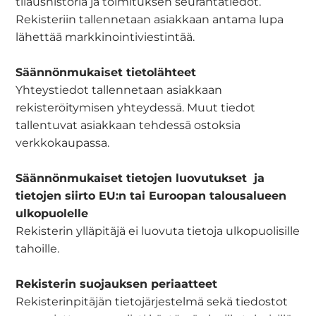
tilaushistoria ja toimituksen seurantatiedot.
Rekisteriin tallennetaan asiakkaan antama lupa
lähettää markkinointiviestintää.
Säännönmukaiset tietolähteet
Yhteystiedot tallennetaan asiakkaan
rekisteröitymisen yhteydessä. Muut tiedot
tallentuvat asiakkaan tehdessä ostoksia
verkkokaupassa.
Säännönmukaiset tietojen luovutukset ja
tietojen siirto EU:n tai Euroopan talousalueen
ulkopuolelle
Rekisterin ylläpitäjä ei luovuta tietoja ulkopuolisille
tahoille.
Rekisterin suojauksen periaatteet
Rekisterinpitäjän tietojärjestelmä sekä tiedostot