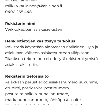
Miikka Karilainen
miikka.karilainen@karilainen.fi
0400 268 448
Rekisterin nimi
Verkkokaupan asiakasrekisteri
Henkilötietojen käsittelyn tarkoitus
Rekisteriä käytetään ainoastaan Karilainen Oy:n ja
asiakkaan väliseen asiakassuhteen ylläpitoon.
Tilauksen tekeminen ei edellytä rekisteröitymistä
asiakasrekisteriin.
Rekisterin tietosisältö
Asiakkaan perustiedot: asiakasnumero, sukunimi,
etunimi, postiosoite, postinumero,
postitoimipaikka, puhelinnumero,
matkapuhelinnumero, sähköpostiosoite,