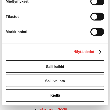
Mieltymykset
Ski-Doo
Ski-Doo ajovarusteet
Tilastot
Ski-Doo vapaa-ajan asusteet
Suojavarusteet
TELAMATOT
Markkinointi
Vapaa-aika
Variaattorin hihnat
Woody's ohjausraudat
Näytä tiedot
Mönkijät
Can-Am traktorimönkijät
Can-Am traktorimönkijät 2025
Salli kaikki
Can-Am traktorimönkijät 2026
Can-Am SSV-Mallit
Salli valinta
Traxter mallisto
Traxter 2025
Kiellä
Traxter 2026
Maverick mallisto
Maverick 2025