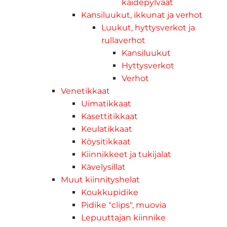
kaidepylväät
Kansiluukut, ikkunat ja verhot
Luukut, hyttysverkot ja
rullaverhot
Kansiluukut
Hyttysverkot
Verhot
Venetikkaat
Uimatikkaat
Kasettitikkaat
Keulatikkaat
Köysitikkaat
Kiinnikkeet ja tukijalat
Kävelysillat
Muut kiinnityshelat
Koukkupidike
Pidike "clips", muovia
Lepuuttajan kiinnike