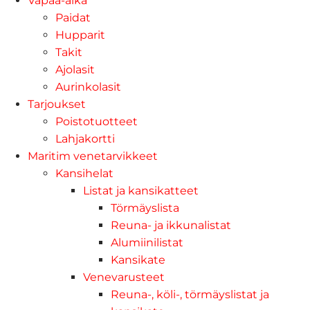
Vapaa-aika
Paidat
Hupparit
Takit
Ajolasit
Aurinkolasit
Tarjoukset
Poistotuotteet
Lahjakortti
Maritim venetarvikkeet
Kansihelat
Listat ja kansikatteet
Törmäyslista
Reuna- ja ikkunalistat
Alumiinilistat
Kansikate
Venevarusteet
Reuna-, köli-, törmäyslistat ja