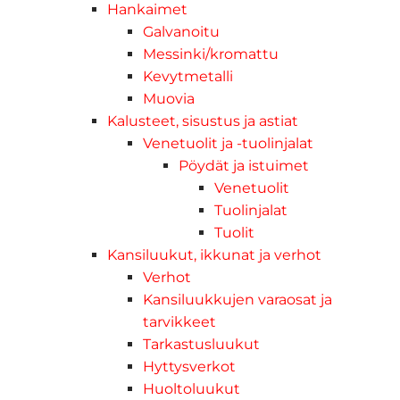
Hankaimet
Galvanoitu
Messinki/kromattu
Kevytmetalli
Muovia
Kalusteet, sisustus ja astiat
Venetuolit ja -tuolinjalat
Pöydät ja istuimet
Venetuolit
Tuolinjalat
Tuolit
Kansiluukut, ikkunat ja verhot
Verhot
Kansiluukkujen varaosat ja
tarvikkeet
Tarkastusluukut
Hyttysverkot
Huoltoluukut