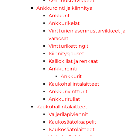
Asennustarvikkeet
Ankkurointi ja kiinnitys
Ankkurit
Ankkurikelat
Vintturien asennustarvikkeet ja
varaosat
Vintturikettingit
Kiinnitysjouset
Kalliokiilat ja renkaat
Ankkurointi
Ankkurit
Kaukohallintalaitteet
Ankkurivintturit
Ankkurirullat
Kaukohallintalaitteet
Vaijeriläpiviennit
Kaukosäätökaapelit
Kaukosäätölaitteet