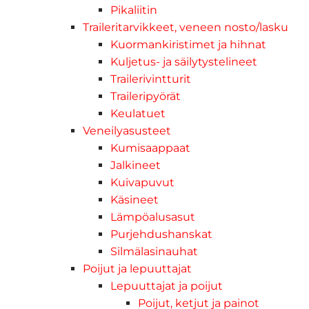
Pikaliitin
Traileritarvikkeet, veneen nosto/lasku
Kuormankiristimet ja hihnat
Kuljetus- ja säilytystelineet
Trailerivintturit
Traileripyörät
Keulatuet
Veneilyasusteet
Kumisaappaat
Jalkineet
Kuivapuvut
Käsineet
Lämpöalusasut
Purjehdushanskat
Silmälasinauhat
Poijut ja lepuuttajat
Lepuuttajat ja poijut
Poijut, ketjut ja painot