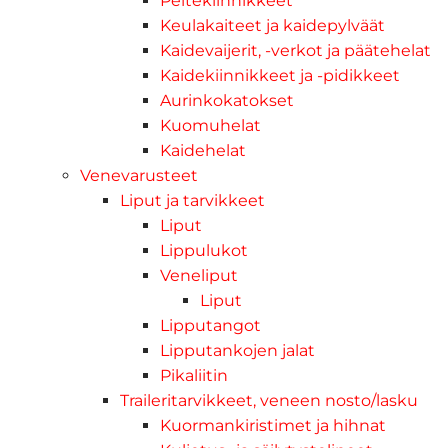
Peitekiinnikkeet
Keulakaiteet ja kaidepylväät
Kaidevaijerit, -verkot ja päätehelat
Kaidekiinnikkeet ja -pidikkeet
Aurinkokatokset
Kuomuhelat
Kaidehelat
Venevarusteet
Liput ja tarvikkeet
Liput
Lippulukot
Veneliput
Liput
Lipputangot
Lipputankojen jalat
Pikaliitin
Traileritarvikkeet, veneen nosto/lasku
Kuormankiristimet ja hihnat