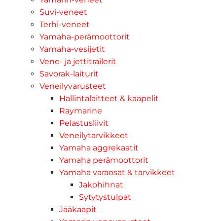
Suvi-veneet
Terhi-veneet
Yamaha-perämoottorit
Yamaha-vesijetit
Vene- ja jettitrailerit
Savorak-laiturit
Veneilyvarusteet
Hallintalaitteet & kaapelit
Raymarine
Pelastusliivit
Veneilytarvikkeet
Yamaha aggrekaatit
Yamaha perämoottorit
Yamaha varaosat & tarvikkeet
Jakohihnat
Sytytystulpat
Jääkaapit