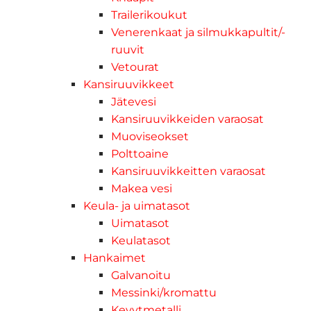
Trailerikoukut
Venerenkaat ja silmukkapultit/-
ruuvit
Vetourat
Kansiruuvikkeet
Jätevesi
Kansiruuvikkeiden varaosat
Muoviseokset
Polttoaine
Kansiruuvikkeitten varaosat
Makea vesi
Keula- ja uimatasot
Uimatasot
Keulatasot
Hankaimet
Galvanoitu
Messinki/kromattu
Kevytmetalli