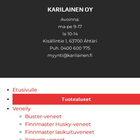
KARILAINEN OY
Avoinna:
ma-pe 9-17
la 10-14
Kisällintie 1, 63700 Ähtäri
Puh. 0400 600 775
myynti@karilainen.fi
Etusivulle
Tuotealueet
Veneily
Buster-veneet
Finnmaster Husky-veneet
Finnmaster lasikuituveneet
Yamarin-veneet