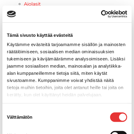
Ajolasit
Aurinkolasit
Tarjoukset
Poistotuotteet
Lahjakortti
Tämä sivusto käyttää evästeitä
Maritim venetarvikkeet
Käytämme evästeitä tarjoamamme sisällön ja mainosten
Kansihelat
räätälöimiseen, sosiaalisen median ominaisuuksien
Listat ja kansikatteet
tukemiseen ja kävijämäärämme analysoimiseen. Lisäksi
Törmäyslista
jaamme sosiaalisen median, mainosalan ja analytiikka-
Reuna- ja ikkunalistat
alan kumppaneillemme tietoja siitä, miten käytät
Alumiinilistat
sivustoamme. Kumppanimme voivat yhdistää näitä
Kansikate
tietoja muihin tietoihin, joita olet antanut heille tai joita on
Venevarusteet
kerätty, kun olet käyttänyt heidän palvelujaan.
Reuna-, köli-, törmäyslistat ja
kansikate
Lisätietoja:
karilainen.fi/tietosuoja
Suostumuksen
Muut tarvikkeet
Välttämätön
valinta
Köli- ja eväsuojat
Listat ja kansikatteet