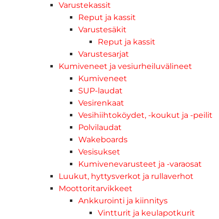
Varustekassit
Reput ja kassit
Varustesäkit
Reput ja kassit
Varustesarjat
Kumiveneet ja vesiurheiluvälineet
Kumiveneet
SUP-laudat
Vesirenkaat
Vesihiihtoköydet, -koukut ja -peilit
Polvilaudat
Wakeboards
Vesisukset
Kumivenevarusteet ja -varaosat
Luukut, hyttysverkot ja rullaverhot
Moottoritarvikkeet
Ankkurointi ja kiinnitys
Vintturit ja keulapotkurit