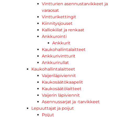
Vintturien asennustarvikkeet ja
varaosat
Vintturikettingit
Kiinnitysjouset
Kalliokiilat ja renkaat
Ankkurointi
Ankkurit
Kaukohallintalaitteet
Ankkurivintturit
Ankkurirullat
Kaukohallintalaitteet
Vaijeriläpiviennit
Kaukosäätökaapelit
Kaukosäätölaitteet
Vaijerin läpiviennit
Asennussarjat ja -tarvikkeet
Lepuuttajat ja poijut
Poijut