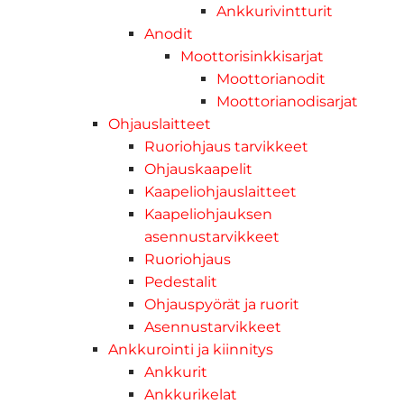
Ankkurivintturit
Anodit
Moottorisinkkisarjat
Moottorianodit
Moottorianodisarjat
Ohjauslaitteet
Ruoriohjaus tarvikkeet
Ohjauskaapelit
Kaapeliohjauslaitteet
Kaapeliohjauksen
asennustarvikkeet
Ruoriohjaus
Pedestalit
Ohjauspyörät ja ruorit
Asennustarvikkeet
Ankkurointi ja kiinnitys
Ankkurit
Ankkurikelat