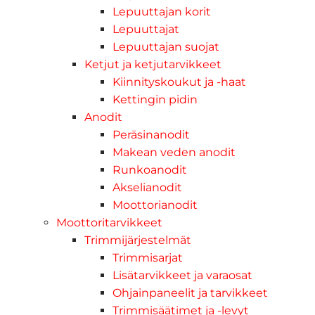
Lepuuttajan korit
Lepuuttajat
Lepuuttajan suojat
Ketjut ja ketjutarvikkeet
Kiinnityskoukut ja -haat
Kettingin pidin
Anodit
Peräsinanodit
Makean veden anodit
Runkoanodit
Akselianodit
Moottorianodit
Moottoritarvikkeet
Trimmijärjestelmät
Trimmisarjat
Lisätarvikkeet ja varaosat
Ohjainpaneelit ja tarvikkeet
Trimmisäätimet ja -levyt