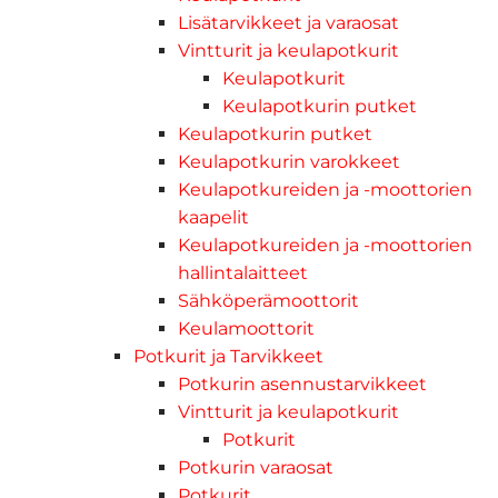
Lisätarvikkeet ja varaosat
Vintturit ja keulapotkurit
Keulapotkurit
Keulapotkurin putket
Keulapotkurin putket
Keulapotkurin varokkeet
Keulapotkureiden ja -moottorien
kaapelit
Keulapotkureiden ja -moottorien
hallintalaitteet
Sähköperämoottorit
Keulamoottorit
Potkurit ja Tarvikkeet
Potkurin asennustarvikkeet
Vintturit ja keulapotkurit
Potkurit
Potkurin varaosat
Potkurit