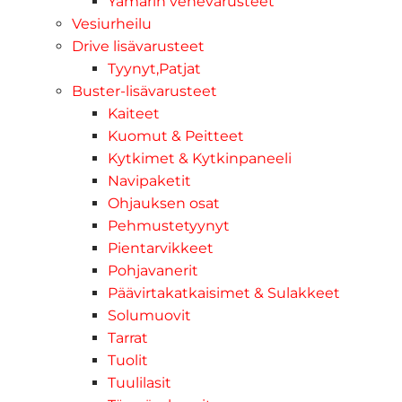
Yamarin venevarusteet
Vesiurheilu
Drive lisävarusteet
Tyynyt,Patjat
Buster-lisävarusteet
Kaiteet
Kuomut & Peitteet
Kytkimet & Kytkinpaneeli
Navipaketit
Ohjauksen osat
Pehmustetyynyt
Pientarvikkeet
Pohjavanerit
Päävirtakatkaisimet & Sulakkeet
Solumuovit
Tarrat
Tuolit
Tuulilasit