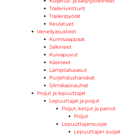
Kuljetus- ja säilytystelineet
Trailerivintturit
Traileripyörät
Keulatuet
Veneilyasusteet
Kumisaappaat
Jalkineet
Kuivapuvut
Käsineet
Lämpöalusasut
Purjehdushanskat
Silmälasinauhat
Poijut ja lepuuttajat
Lepuuttajat ja poijut
Poijut, ketjut ja painot
Poijut
Lepuuttajansuojat
Lepuuttajan suojat