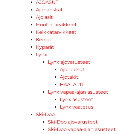
AJOASUT
Ajohanskat
Ajolasit
Huoltotarvikkeet
Kelkkatarvikkeet
Kengät
Kypärät
Lynx
Lynx ajovarusteet
Ajohousut
Ajotakit
HAALARIT
Lynx vapaa-ajan asusteet
Lynx asusteet
Lynx vaatetus
Ski-Doo
Ski-Doo ajovarusteet
Ski-Doo vapaa-ajan asusteet