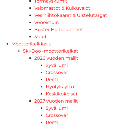
Törmäyskumit
Valomastot & Kulkuvalot
Vesihiihtokaaret & Uistelutargat
Veneistuin
Buster Hoitotuotteet
Muut
Moottorikelkkailu
Ski-Doo -moottorikelkat
2026 vuoden mallit
Syvä lumi
Crossover
Reitti
Hyötykäyttö
Keskikokoiset
2027 vuoden mallit
Syvä lumi
Crossover
Reitti