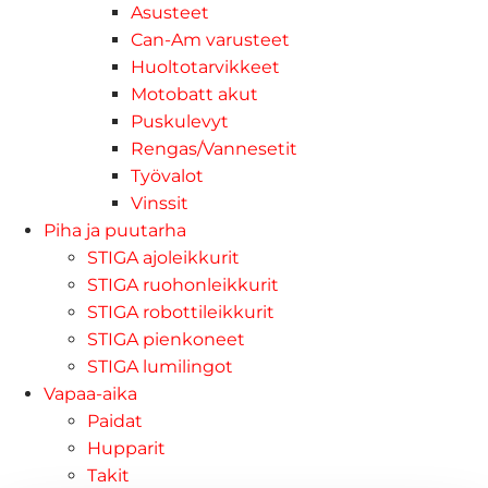
Asusteet
Can-Am varusteet
Huoltotarvikkeet
Motobatt akut
Puskulevyt
Rengas/Vannesetit
Työvalot
Vinssit
Piha ja puutarha
STIGA ajoleikkurit
STIGA ruohonleikkurit
STIGA robottileikkurit
STIGA pienkoneet
STIGA lumilingot
Vapaa-aika
Paidat
Hupparit
Takit