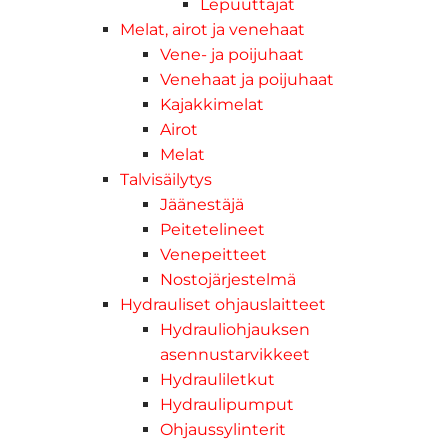
Lepuuttajat
Melat, airot ja venehaat
Vene- ja poijuhaat
Venehaat ja poijuhaat
Kajakkimelat
Airot
Melat
Talvisäilytys
Jäänestäjä
Peitetelineet
Venepeitteet
Nostojärjestelmä
Hydrauliset ohjauslaitteet
Hydrauliohjauksen
asennustarvikkeet
Hydrauliletkut
Hydraulipumput
Ohjaussylinterit