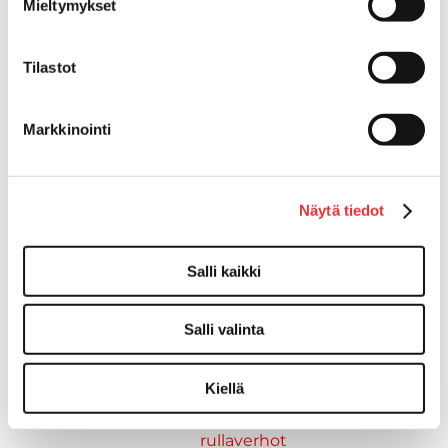
Mieltymykset
Muut tarvikkeet
Köli- ja eväsuojat
Venetikkaat
Tilastot
Keulatikkaat, -tasot ja
varusteet
Markkinointi
Kasettitikkaat
Keulatikkaat
Kaide- ja kuomuhelat
Näytä tiedot
Muut tarvikkeet
Kaidevaijerit, -verkot ja
päätehelat
Salli kaikki
Keulatikkaat, -tasot ja
varusteet
Salli valinta
Keulakaiteet ja
kaidepylväät
Kiellä
Kansiluukut, ikkunat ja verhot
Luukut, hyttysverkot ja
rullaverhot