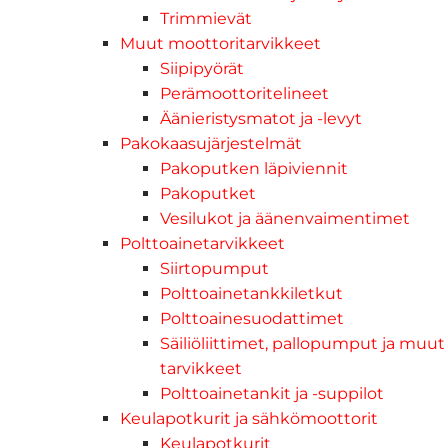
Trimmievät
Muut moottoritarvikkeet
Siipipyörät
Perämoottoritelineet
Äänieristysmatot ja -levyt
Pakokaasujärjestelmät
Pakoputken läpiviennit
Pakoputket
Vesilukot ja äänenvaimentimet
Polttoainetarvikkeet
Siirtopumput
Polttoainetankkiletkut
Polttoainesuodattimet
Säiliöliittimet, pallopumput ja muut
tarvikkeet
Polttoainetankit ja -suppilot
Keulapotkurit ja sähkömoottorit
Keulapotkurit