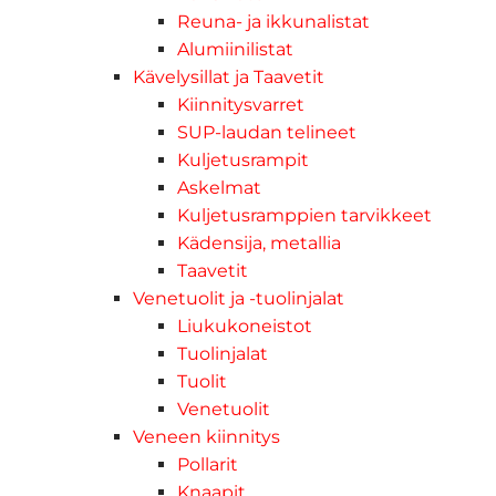
Reuna- ja ikkunalistat
Alumiinilistat
Kävelysillat ja Taavetit
Kiinnitysvarret
SUP-laudan telineet
Kuljetusrampit
Askelmat
Kuljetusramppien tarvikkeet
Kädensija, metallia
Taavetit
Venetuolit ja -tuolinjalat
Liukukoneistot
Tuolinjalat
Tuolit
Venetuolit
Veneen kiinnitys
Pollarit
Knaapit