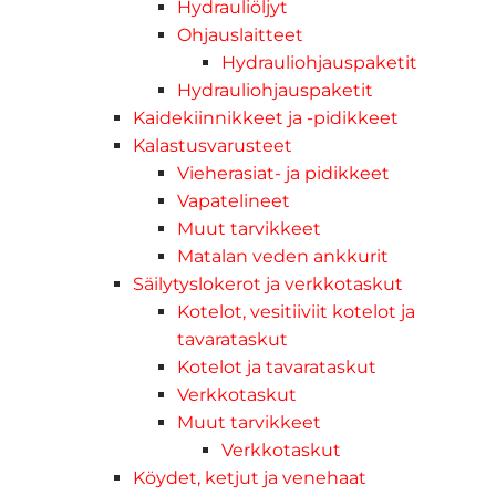
Hydrauliöljyt
Ohjauslaitteet
Hydrauliohjauspaketit
Hydrauliohjauspaketit
Kaidekiinnikkeet ja -pidikkeet
Kalastusvarusteet
Vieherasiat- ja pidikkeet
Vapatelineet
Muut tarvikkeet
Matalan veden ankkurit
Säilytyslokerot ja verkkotaskut
Kotelot, vesitiiviit kotelot ja
tavarataskut
Kotelot ja tavarataskut
Verkkotaskut
Muut tarvikkeet
Verkkotaskut
Köydet, ketjut ja venehaat