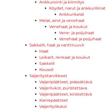
Ankkurointi ja kiinnitys
Köydet, narut ja ankkuriliinat
Ankkurikelat
Melat, airot ja venehaat
Venehaat ja koukut
Vene- ja poijuhaat
Venehaat ja poijuhaat
Sakkelit, haat ja vanttiruuvit
Haat
Leikarit, renkaat ja koukut
Sakkelit
Koussit
Vaijerityötarvikkeet
Vaijeripäätteet, prässättävä
Vaijerilukot, puristettava
Vaijeripäätteet, kiristettävä
Kierrepäätteet
Vaijerityökalut