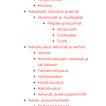
Muovia
Kalusteet, sisustus ja astiat
Venetuolit ja -tuolinjalat
Pöydät ja istuimet
Venetuolit
Tuolinjalat
Tuolit
Kansiluukut, ikkunat ja verhot
Verhot
Kansiluukkujen varaosat ja
tarvikkeet
Tarkastusluukut
Hyttysverkot
Huoltoluukut
Kansiluukut
Ikkunat ja ikkunaventtiilit
Kaide- ja kuomuhelat