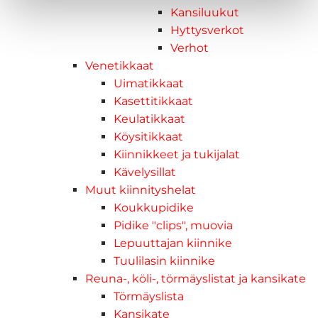
Kansiluukut
Hyttysverkot
Verhot
Venetikkaat
Uimatikkaat
Kasettitikkaat
Keulatikkaat
Köysitikkaat
Kiinnikkeet ja tukijalat
Kävelysillat
Muut kiinnityshelat
Koukkupidike
Pidike "clips", muovia
Lepuuttajan kiinnike
Tuulilasin kiinnike
Reuna-, köli-, törmäyslistat ja kansikate
Törmäyslista
Kansikate