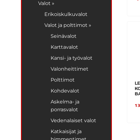
Valot »
Erikoiskulkuvalot
Valot ja polttimot »
Seinävalot
Karttavalot
Kansi- ja työvalot
Valonheittimet
Polttimot
LE
K
Kohdevalot
BA
Askelma- ja
13
porrasvalot
Vedenalaiset valot
Katkaisijat ja
himmentimet