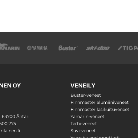
NEN OY
VENEILY
Buster-veneet
Finnmaster alumiiniveneet
Finnmaster lasikuituveneet
1, 63700 Ähtäri
Yamarin-veneet
600 775
Terhi-veneet
ilainen.fi
Suvi-veneet
Yamaha-perämoottorit