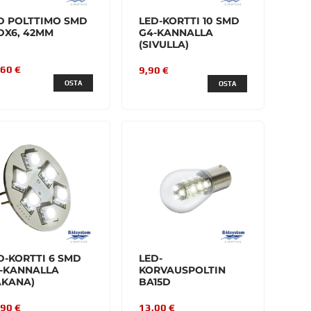
D POLTTIMO SMD
LED-KORTTI 10 SMD
DX6, 42MM
G4-KANNALLA
(SIVULLA)
,60 €
9,90 €
OSTA
OSTA
D-KORTTI 6 SMD
LED-
-KANNALLA
KORVAUSPOLTIN
AKANA)
BA15D
,90 €
13,00 €