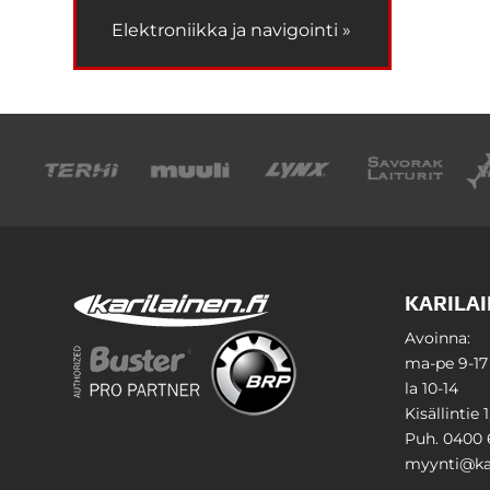
Elektroniikka ja navigointi »
KARILAI
Avoinna:
ma-pe 9-17
la 10-14
Kisällintie 
Puh. 0400 
myynti@kar