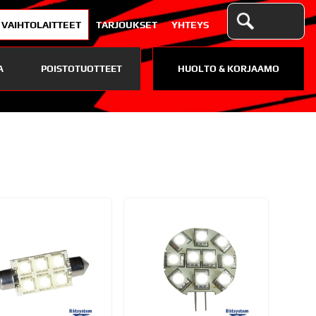
VAIHTOLAITTEET
TARJOUKSET
YHTEYS
A
POISTOTUOTTEET
HUOLTO & KORJAAMO