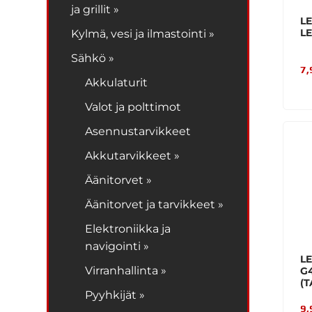
ja grillit »
L
L
Kylmä, vesi ja ilmastointi »
Sähkö »
7,
Akkulaturit
Valot ja polttimot
Asennustarvikkeet
Akkutarvikkeet »
Äänitorvet »
Äänitorvet ja tarvikkeet »
Elektroniikka ja
navigointi »
LE
Virranhallinta »
G
(
Pyyhkijät »
9,