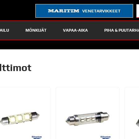
VENETARVIKKEET
AILU
MÖNKIJÄT
VAPAA-AIKA
PIHA & PUUTARH
lttimot