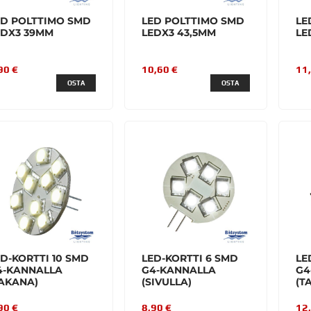
ED POLTTIMO SMD
LED POLTTIMO SMD
LE
EDX3 39MM
LEDX3 43,5MM
LE
90 €
10,60 €
11
OSTA
OSTA
D-KORTTI 10 SMD
LED-KORTTI 6 SMD
LE
4-KANNALLA
G4-KANNALLA
G4
TAKANA)
(SIVULLA)
(T
90 €
8,90 €
12