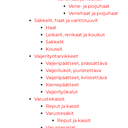
Vene- ja poijuhaat
Venehaat ja poijuhaat
Sakkelit, haat ja vanttiruuvit
Haat
Leikarit, renkaat ja koukut
Sakkelit
Koussit
Vaijerityötarvikkeet
Vaijeripäätteet, prässättävä
Vaijerilukot, puristettava
Vaijeripäätteet, kiristettävä
Kierrepäätteet
Vaijerityökalut
Varustekassit
Reput ja kassit
Varustesäkit
Reput ja kassit
Varustesarjat