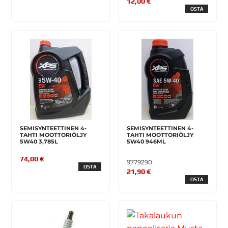
12,00 €
OSTA
SEMISYNTEETTINEN 4-
SEMISYNTEETTINEN 4-
TAHTI MOOTTORIÖLJY
TAHTI MOOTTORIÖLJY
5W40 3,785L
5W40 946ML
74,00 €
9779290
OSTA
21,90 €
OSTA