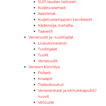
SUP-laudan telineet
Kuljetusrampit
Askelmat
Kuljetusramppien tarvikkeet
Kädensija, metallia
Taavetit
Venetuolit ja -tuolinjalat
Liukukoneistot
Tuolinjalat
Tuolit
Venetuolit
Veneen kiinnitys
Pollarit
Knaapit
Trailerikoukut
Venerenkaat ja silmukkapultit/-
ruuvit
Vetourat