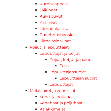
Kumisaappaat
Jalkineet
Kuivapuvut
Käsineet
Lämpöalusasut
Purjehdushanskat
Silmälasinauhat
Poijut ja lepuuttajat
Lepuuttajat ja poijut
Poijut, ketjut ja painot
Poijut
Lepuuttajansuojat
Lepuuttajan suojat
Lepuuttajat
Melat, airot ja venehaat
Vene- ja poijuhaat
Venehaat ja poijuhaat
Kajakkimelat