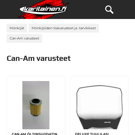
Mönkijät
Mönkijöiden lisävarusteet ja -tarvikkeet
Can-Am varusteet
Can-Am varusteet
CAN-AM ÖLJYNSUODATIN
DELUXE TUULILASI