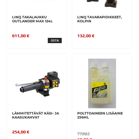
LINQ TAKALAUKKU
LINQ TAVARAPIDIKKEET,
OUTLANDER MAX 124L
KOLPIN
611,00 €
132,00 €
OSTA
LÄMMITETTÄVÄT KÄSI- JA
POLTTOAINEEN LISÄAINE
KAASUKAHVAT
236ML
254,00 €
779183