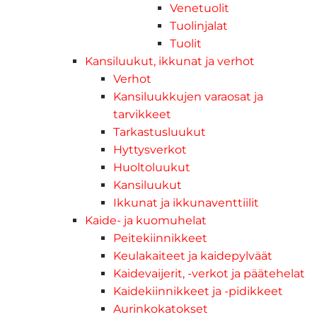
Venetuolit
Tuolinjalat
Tuolit
Kansiluukut, ikkunat ja verhot
Verhot
Kansiluukkujen varaosat ja
tarvikkeet
Tarkastusluukut
Hyttysverkot
Huoltoluukut
Kansiluukut
Ikkunat ja ikkunaventtiilit
Kaide- ja kuomuhelat
Peitekiinnikkeet
Keulakaiteet ja kaidepylväät
Kaidevaijerit, -verkot ja päätehelat
Kaidekiinnikkeet ja -pidikkeet
Aurinkokatokset