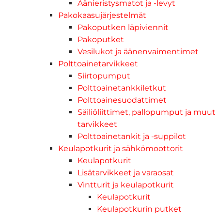
Äänieristysmatot ja -levyt
Pakokaasujärjestelmät
Pakoputken läpiviennit
Pakoputket
Vesilukot ja äänenvaimentimet
Polttoainetarvikkeet
Siirtopumput
Polttoainetankkiletkut
Polttoainesuodattimet
Säiliöliittimet, pallopumput ja muut
tarvikkeet
Polttoainetankit ja -suppilot
Keulapotkurit ja sähkömoottorit
Keulapotkurit
Lisätarvikkeet ja varaosat
Vintturit ja keulapotkurit
Keulapotkurit
Keulapotkurin putket