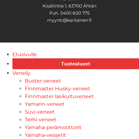
Kisällintie 1, 63700 Ähtäri
Puh. 0400 600 775
myynti@karilainen.fi
Etusivulle
Tuotealueet
Veneily
Buster-veneet
Finnmaster Husky-veneet
Finnmaster lasikuituveneet
Yamarin-veneet
Suvi-veneet
Terhi-veneet
Yamaha-perämoottorit
Yamaha-vesijetit