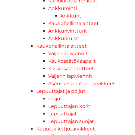
Kalliokiilat ja renkaat
Ankkurointi
Ankkurit
Kaukohallintalaitteet
Ankkurivintturit
Ankkurirullat
Kaukohallintalaitteet
Vaijeriläpiviennit
Kaukosäätökaapelit
Kaukosäätölaitteet
Vaijerin läpiviennit
Asennussarjat ja -tarvikkeet
Lepuuttajat ja poijut
Poijut
Lepuuttajan korit
Lepuuttajat
Lepuuttajan suojat
Ketjut ja ketjutarvikkeet