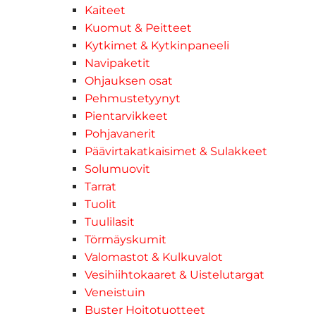
Kaiteet
Kuomut & Peitteet
Kytkimet & Kytkinpaneeli
Navipaketit
Ohjauksen osat
Pehmustetyynyt
Pientarvikkeet
Pohjavanerit
Päävirtakatkaisimet & Sulakkeet
Solumuovit
Tarrat
Tuolit
Tuulilasit
Törmäyskumit
Valomastot & Kulkuvalot
Vesihiihtokaaret & Uistelutargat
Veneistuin
Buster Hoitotuotteet