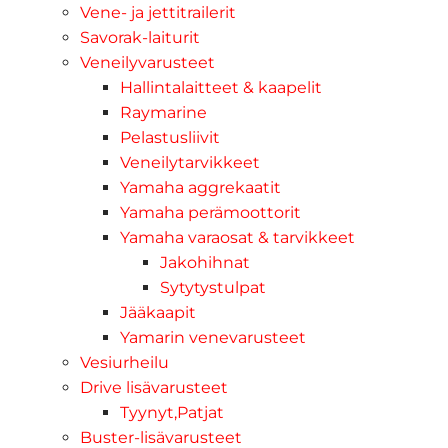
Vene- ja jettitrailerit
Savorak-laiturit
Veneilyvarusteet
Hallintalaitteet & kaapelit
Raymarine
Pelastusliivit
Veneilytarvikkeet
Yamaha aggrekaatit
Yamaha perämoottorit
Yamaha varaosat & tarvikkeet
Jakohihnat
Sytytystulpat
Jääkaapit
Yamarin venevarusteet
Vesiurheilu
Drive lisävarusteet
Tyynyt,Patjat
Buster-lisävarusteet