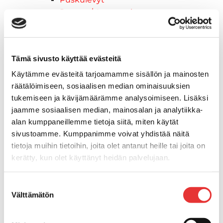
Rengas/Vannesetit
Työvalot
Vinssit
Piha ja puutarha
Tämä sivusto käyttää evästeitä
STIGA ajoleikkurit
STIGA ruohonleikkurit
Käytämme evästeitä tarjoamamme sisällön ja mainosten
räätälöimiseen, sosiaalisen median ominaisuuksien
STIGA robottileikkurit
tukemiseen ja kävijämäärämme analysoimiseen. Lisäksi
STIGA pienkoneet
jaamme sosiaalisen median, mainosalan ja analytiikka-
STIGA lumilingot
alan kumppaneillemme tietoja siitä, miten käytät
Vapaa-aika
sivustoamme. Kumppanimme voivat yhdistää näitä
Paidat
tietoja muihin tietoihin, joita olet antanut heille tai joita on
Hupparit
kerätty, kun olet käyttänyt heidän palvelujaan.
Takit
Ajolasit
Lisätietoja:
karilainen.fi/tietosuoja
Suostumuksen
Aurinkolasit
Välttämätön
valinta
Tarjoukset
Poistotuotteet