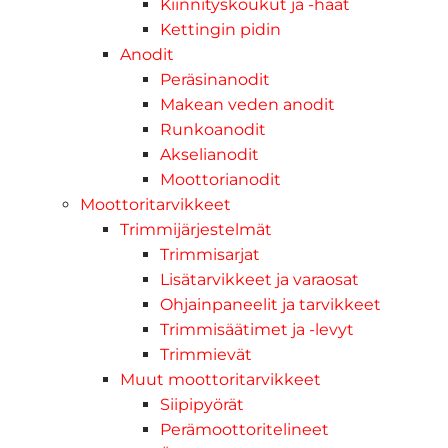
Kiinnityskoukut ja -haat
Kettingin pidin
Anodit
Peräsinanodit
Makean veden anodit
Runkoanodit
Akselianodit
Moottorianodit
Moottoritarvikkeet
Trimmijärjestelmät
Trimmisarjat
Lisätarvikkeet ja varaosat
Ohjainpaneelit ja tarvikkeet
Trimmisäätimet ja -levyt
Trimmievät
Muut moottoritarvikkeet
Siipipyörät
Perämoottoritelineet