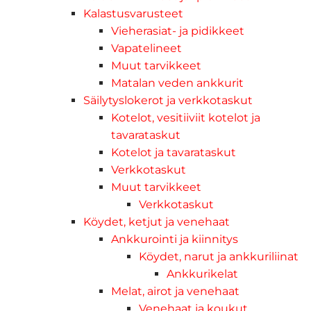
Kalastusvarusteet
Vieherasiat- ja pidikkeet
Vapatelineet
Muut tarvikkeet
Matalan veden ankkurit
Säilytyslokerot ja verkkotaskut
Kotelot, vesitiiviit kotelot ja
tavarataskut
Kotelot ja tavarataskut
Verkkotaskut
Muut tarvikkeet
Verkkotaskut
Köydet, ketjut ja venehaat
Ankkurointi ja kiinnitys
Köydet, narut ja ankkuriliinat
Ankkurikelat
Melat, airot ja venehaat
Venehaat ja koukut