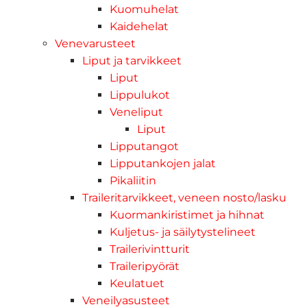
Kuomuhelat
Kaidehelat
Venevarusteet
Liput ja tarvikkeet
Liput
Lippulukot
Veneliput
Liput
Lipputangot
Lipputankojen jalat
Pikaliitin
Traileritarvikkeet, veneen nosto/lasku
Kuormankiristimet ja hihnat
Kuljetus- ja säilytystelineet
Trailerivintturit
Traileripyörät
Keulatuet
Veneilyasusteet