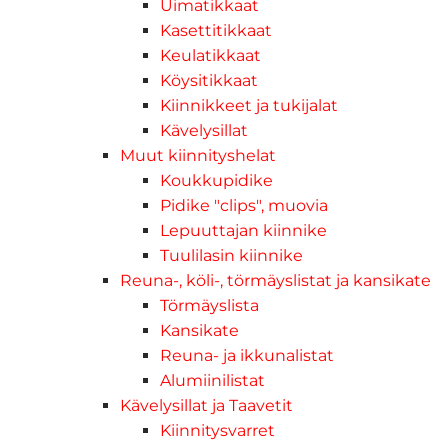
Uimatikkaat
Kasettitikkaat
Keulatikkaat
Köysitikkaat
Kiinnikkeet ja tukijalat
Kävelysillat
Muut kiinnityshelat
Koukkupidike
Pidike "clips", muovia
Lepuuttajan kiinnike
Tuulilasin kiinnike
Reuna-, köli-, törmäyslistat ja kansikate
Törmäyslista
Kansikate
Reuna- ja ikkunalistat
Alumiinilistat
Kävelysillat ja Taavetit
Kiinnitysvarret