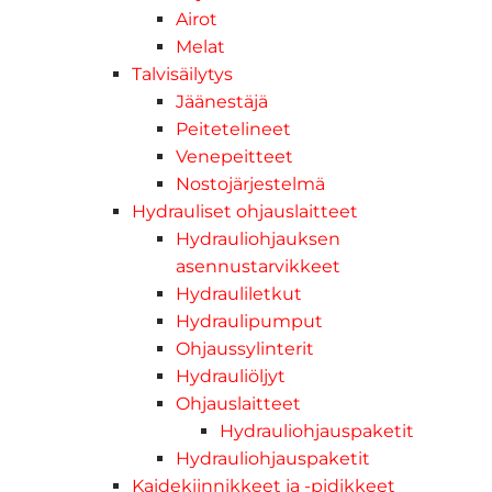
Airot
Melat
Talvisäilytys
Jäänestäjä
Peitetelineet
Venepeitteet
Nostojärjestelmä
Hydrauliset ohjauslaitteet
Hydrauliohjauksen
asennustarvikkeet
Hydrauliletkut
Hydraulipumput
Ohjaussylinterit
Hydrauliöljyt
Ohjauslaitteet
Hydrauliohjauspaketit
Hydrauliohjauspaketit
Kaidekiinnikkeet ja -pidikkeet