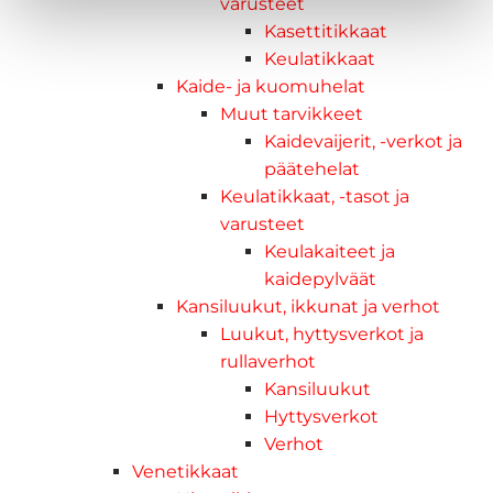
varusteet
Kasettitikkaat
Keulatikkaat
Kaide- ja kuomuhelat
Muut tarvikkeet
Kaidevaijerit, -verkot ja
päätehelat
Keulatikkaat, -tasot ja
varusteet
Keulakaiteet ja
kaidepylväät
Kansiluukut, ikkunat ja verhot
Luukut, hyttysverkot ja
rullaverhot
Kansiluukut
Hyttysverkot
Verhot
Venetikkaat