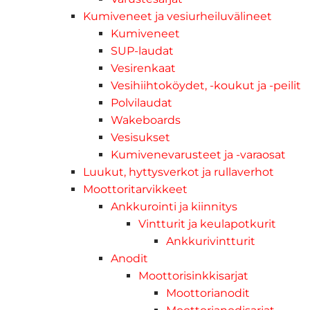
Kumiveneet ja vesiurheiluvälineet
Kumiveneet
SUP-laudat
Vesirenkaat
Vesihiihtoköydet, -koukut ja -peilit
Polvilaudat
Wakeboards
Vesisukset
Kumivenevarusteet ja -varaosat
Luukut, hyttysverkot ja rullaverhot
Moottoritarvikkeet
Ankkurointi ja kiinnitys
Vintturit ja keulapotkurit
Ankkurivintturit
Anodit
Moottorisinkkisarjat
Moottorianodit