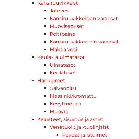
Kansiruuvikkeet
Jätevesi
Kansiruuvikkeiden varaosat
Muoviseokset
Polttoaine
Kansiruuvikkeitten varaosat
Makea vesi
Keula- ja uimatasot
Uimatasot
Keulatasot
Hankaimet
Galvanoitu
Messinki/kromattu
Kevytmetalli
Muovia
Kalusteet, sisustus ja astiat
Venetuolit ja -tuolinjalat
Pöydät ja istuimet