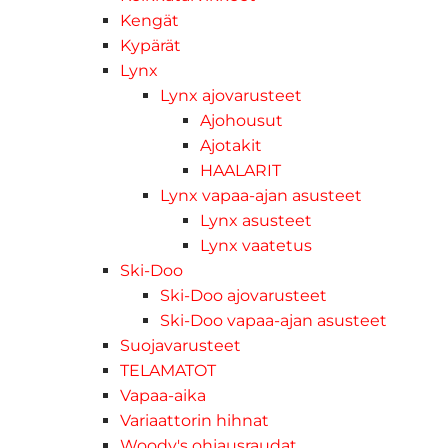
Kengät
Kypärät
Lynx
Lynx ajovarusteet
Ajohousut
Ajotakit
HAALARIT
Lynx vapaa-ajan asusteet
Lynx asusteet
Lynx vaatetus
Ski-Doo
Ski-Doo ajovarusteet
Ski-Doo vapaa-ajan asusteet
Suojavarusteet
TELAMATOT
Vapaa-aika
Variaattorin hihnat
Woody's ohjausraudat