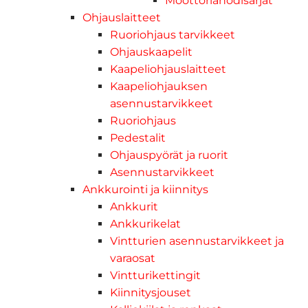
Moottorianodisarjat
Ohjauslaitteet
Ruoriohjaus tarvikkeet
Ohjauskaapelit
Kaapeliohjauslaitteet
Kaapeliohjauksen
asennustarvikkeet
Ruoriohjaus
Pedestalit
Ohjauspyörät ja ruorit
Asennustarvikkeet
Ankkurointi ja kiinnitys
Ankkurit
Ankkurikelat
Vintturien asennustarvikkeet ja
varaosat
Vintturikettingit
Kiinnitysjouset