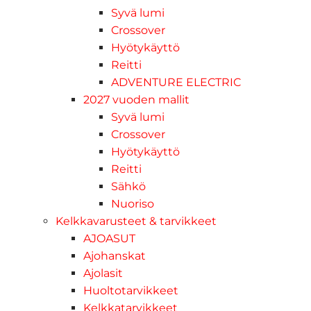
Syvä lumi
Crossover
Hyötykäyttö
Reitti
ADVENTURE ELECTRIC
2027 vuoden mallit
Syvä lumi
Crossover
Hyötykäyttö
Reitti
Sähkö
Nuoriso
Kelkkavarusteet & tarvikkeet
AJOASUT
Ajohanskat
Ajolasit
Huoltotarvikkeet
Kelkkatarvikkeet