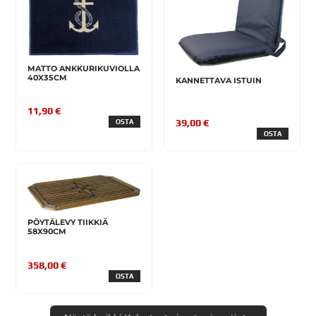
MATTO ANKKURIKUVIOLLA
40X35CM
KANNETTAVA ISTUIN
11,90 €
39,00 €
OSTA
OSTA
PÖYTÄLEVY TIIKKIÄ
58X90CM
358,00 €
OSTA