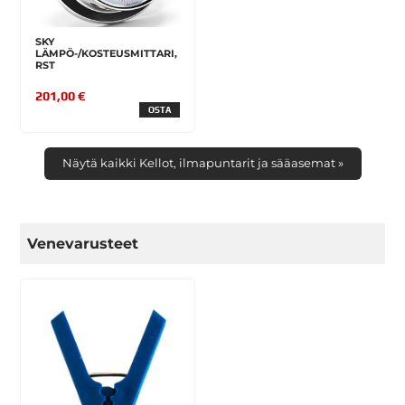
SKY
LÄMPÖ-/KOSTEUSMITTARI,
RST
201,00 €
OSTA
Näytä kaikki Kellot, ilmapuntarit ja sääasemat »
Venevarusteet