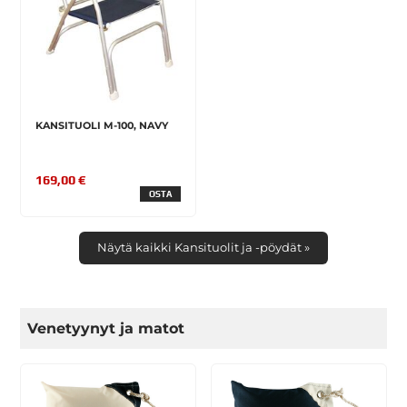
KANSITUOLI M-100, NAVY
169,00 €
OSTA
Näytä kaikki Kansituolit ja -pöydät »
Venetyynyt ja matot