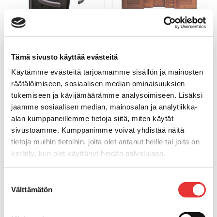
VENTTIILIOVI + KEHYS,
OIKEA 38X51CM
117,00 €
OSTA
Tämä sivusto käyttää evästeitä
Käytämme evästeitä tarjoamamme sisällön ja mainosten
KOKOONTAITETTAVA
LASITELINE, HARMAA
räätälöimiseen, sosiaalisen median ominaisuuksien
tukemiseen ja kävijämäärämme analysoimiseen. Lisäksi
6,40 €
jaamme sosiaalisen median, mainosalan ja analytiikka-
OSTA
alan kumppaneillemme tietoja siitä, miten käytät
sivustoamme. Kumppanimme voivat yhdistää näitä
tietoja muihin tietoihin, joita olet antanut heille tai joita on
kerätty, kun olet käyttänyt heidän palvelujaan.
Lisätietoja:
karilainen.fi/tietosuoja
Suostumuksen
Välttämätön
valinta