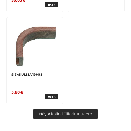
55,00 €
OSTA
SISÄKULMA 19MM
5,60 €
OSTA
Näytä kaikki Tiikkituotteet »