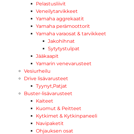
Pelastusliivit
Veneilytarvikkeet
Yamaha aggrekaatit
Yamaha perämoottorit
Yamaha varaosat & tarvikkeet
Jakohihnat
Sytytystulpat
Jääkaapit
Yamarin venevarusteet
Vesiurheilu
Drive lisävarusteet
Tyynyt,Patjat
Buster-lisävarusteet
Kaiteet
Kuomut & Peitteet
Kytkimet & Kytkinpaneeli
Navipaketit
Ohjauksen osat