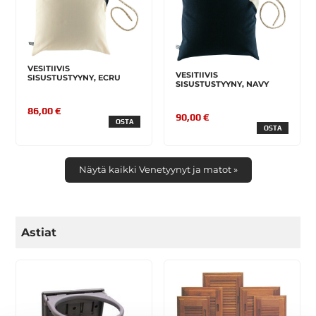
VESITIIVIS
VESITIIVIS
SISUSTUSTYYNY, ECRU
SISUSTUSTYYNY, NAVY
86,00 €
90,00 €
OSTA
OSTA
Näytä kaikki Venetyynyt ja matot »
Astiat