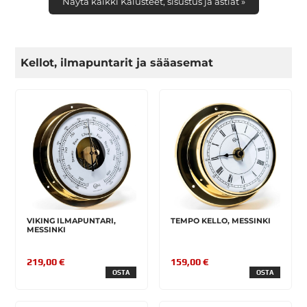
Näytä kaikki Kalusteet, sisustus ja astiat »
Kellot, ilmapuntarit ja sääasemat
VIKING ILMAPUNTARI,
TEMPO KELLO, MESSINKI
MESSINKI
219,00 €
159,00 €
OSTA
OSTA