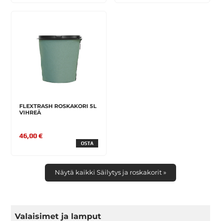
FLEXTRASH ROSKAKORI 5L
VIHREÄ
46,00 €
OSTA
Näytä kaikki Säilytys ja roskakorit »
Valaisimet ja lamput