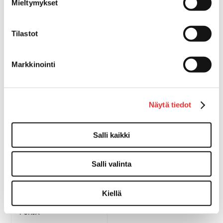
Mieltymykset
NORTHWIND SYVÄ
TÖLKKITELINE
LAUTANEN
Tilastot
67,80 €
40,00 €
OSTA
OSTA
Markkinointi
Näytä tiedot
Salli kaikki
Salli valinta
Kiellä
JUOMALASI L-500ML VALK
POHJA