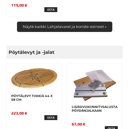
119,00 €
OSTA
Näytä kaikki Lahjatavarat ja koriste-esineet »
Pöytälevyt ja -jalat
PÖYTÄLEVY TIIKKIÄ 44 X
58 CM
LISÄSIVUKIINNITYSALUSTA
PÖYDÄNJALKAAN
223,00 €
OSTA
67,00 €
OSTA