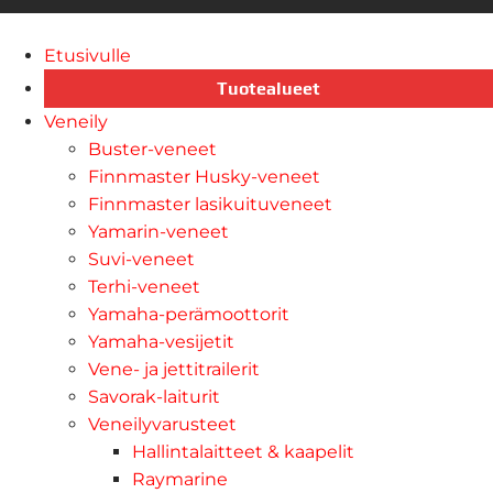
Etusivulle
Tuotealueet
Veneily
Buster-veneet
Finnmaster Husky-veneet
Finnmaster lasikuituveneet
Yamarin-veneet
Suvi-veneet
Terhi-veneet
Yamaha-perämoottorit
Yamaha-vesijetit
Vene- ja jettitrailerit
Savorak-laiturit
Veneilyvarusteet
Hallintalaitteet & kaapelit
Raymarine