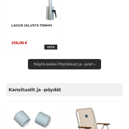
LAGUN JALUSTA 700MM
356,00 €
OSTA
Näytä kaikki Pöytälevyt ja -jalat »
Kansituolit ja -pöydät