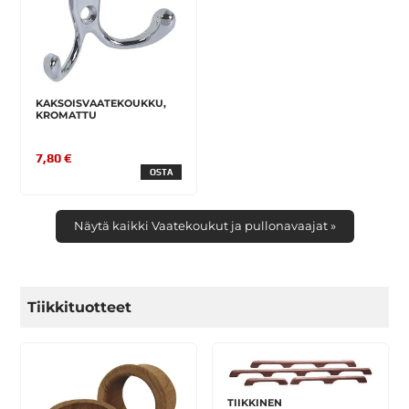
KAKSOISVAATEKOUKKU,
KROMATTU
7,80 €
OSTA
Näytä kaikki Vaatekoukut ja pullonavaajat »
Tiikkituotteet
TIIKKINEN