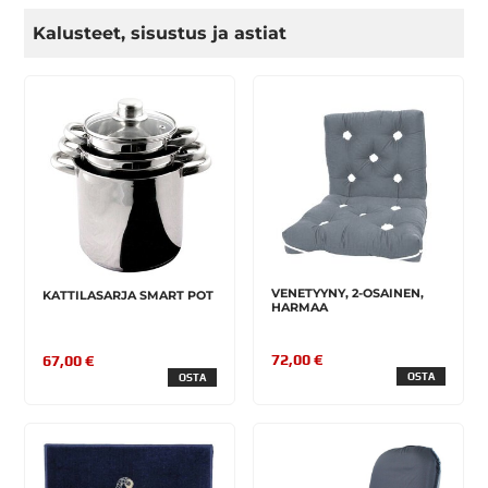
Kalusteet, sisustus ja astiat
VENETYYNY, 2-OSAINEN,
KATTILASARJA SMART POT
HARMAA
72,00 €
67,00 €
OSTA
OSTA