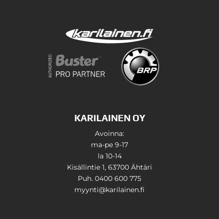
KARILAINEN OY
Avoinna:
ma-pe 9-17
la 10-14
Kisällintie 1, 63700 Ähtäri
Puh. 0400 600 775
myynti@karilainen.fi