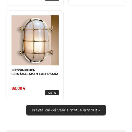
MESSINKINEN
SEINÄVALAISIN 130X175MM
82,00 €
OSTA
Näytä kaikki Valaisimet ja lamput »