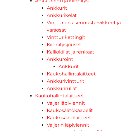
Ankkurointi ja kiinnitys
Ankkurit
Ankkurikelat
Vintturien asennustarvikkeet ja
varaosat
Vintturikettingit
Kiinnitysjouset
Kalliokiilat ja renkaat
Ankkurointi
Ankkurit
Kaukohallintalaitteet
Ankkurivintturit
Ankkurirullat
Kaukohallintalaitteet
Vaijeriläpiviennit
Kaukosäätökaapelit
Kaukosäätölaitteet
Vaijerin läpiviennit