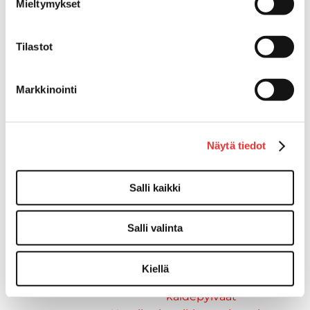
Muut tarvikkeet
Mieltymykset
Köli- ja eväsuojat
Listat ja kansikatteet
Tilastot
Muut tarvikkeet
Köli- ja eväsuojat
Venetikkaat
Markkinointi
Keulatikkaat, -tasot ja
varusteet
Kasettitikkaat
Näytä tiedot
Keulatikkaat
Kaide- ja kuomuhelat
Salli kaikki
Muut tarvikkeet
Kaidevaijerit, -verkot ja
päätehelat
Salli valinta
Keulatikkaat, -tasot ja
varusteet
Kiellä
Keulakaiteet ja
kaidepylväät