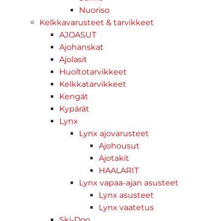
Nuoriso
Kelkkavarusteet & tarvikkeet
AJOASUT
Ajohanskat
Ajolasit
Huoltotarvikkeet
Kelkkatarvikkeet
Kengät
Kypärät
Lynx
Lynx ajovarusteet
Ajohousut
Ajotakit
HAALARIT
Lynx vapaa-ajan asusteet
Lynx asusteet
Lynx vaatetus
Ski-Doo