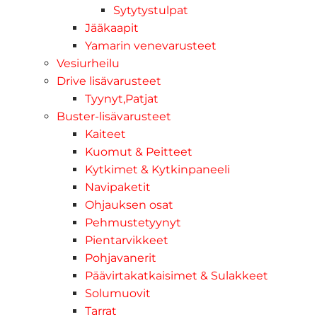
Sytytystulpat
Jääkaapit
Yamarin venevarusteet
Vesiurheilu
Drive lisävarusteet
Tyynyt,Patjat
Buster-lisävarusteet
Kaiteet
Kuomut & Peitteet
Kytkimet & Kytkinpaneeli
Navipaketit
Ohjauksen osat
Pehmustetyynyt
Pientarvikkeet
Pohjavanerit
Päävirtakatkaisimet & Sulakkeet
Solumuovit
Tarrat