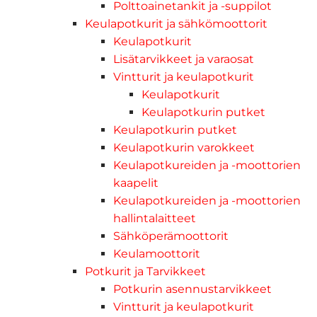
Polttoainetankit ja -suppilot
Keulapotkurit ja sähkömoottorit
Keulapotkurit
Lisätarvikkeet ja varaosat
Vintturit ja keulapotkurit
Keulapotkurit
Keulapotkurin putket
Keulapotkurin putket
Keulapotkurin varokkeet
Keulapotkureiden ja -moottorien
kaapelit
Keulapotkureiden ja -moottorien
hallintalaitteet
Sähköperämoottorit
Keulamoottorit
Potkurit ja Tarvikkeet
Potkurin asennustarvikkeet
Vintturit ja keulapotkurit