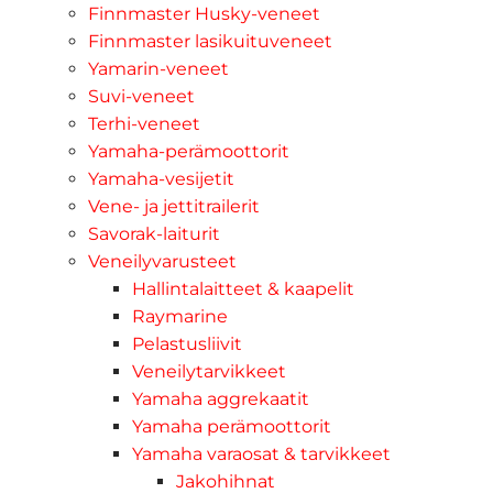
Finnmaster Husky-veneet
Finnmaster lasikuituveneet
Yamarin-veneet
Suvi-veneet
Terhi-veneet
Yamaha-perämoottorit
Yamaha-vesijetit
Vene- ja jettitrailerit
Savorak-laiturit
Veneilyvarusteet
Hallintalaitteet & kaapelit
Raymarine
Pelastusliivit
Veneilytarvikkeet
Yamaha aggrekaatit
Yamaha perämoottorit
Yamaha varaosat & tarvikkeet
Jakohihnat