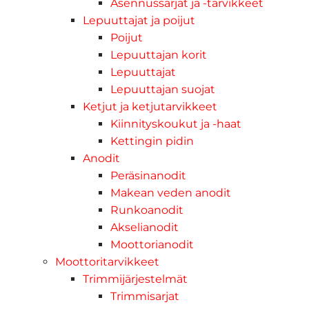
Asennussarjat ja -tarvikkeet
Lepuuttajat ja poijut
Poijut
Lepuuttajan korit
Lepuuttajat
Lepuuttajan suojat
Ketjut ja ketjutarvikkeet
Kiinnityskoukut ja -haat
Kettingin pidin
Anodit
Peräsinanodit
Makean veden anodit
Runkoanodit
Akselianodit
Moottorianodit
Moottoritarvikkeet
Trimmijärjestelmät
Trimmisarjat