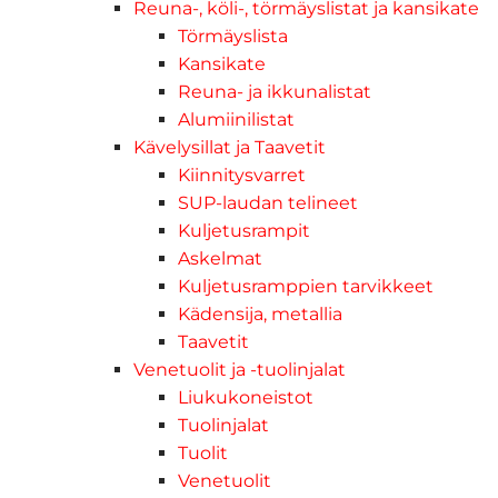
Reuna-, köli-, törmäyslistat ja kansikate
Törmäyslista
Kansikate
Reuna- ja ikkunalistat
Alumiinilistat
Kävelysillat ja Taavetit
Kiinnitysvarret
SUP-laudan telineet
Kuljetusrampit
Askelmat
Kuljetusramppien tarvikkeet
Kädensija, metallia
Taavetit
Venetuolit ja -tuolinjalat
Liukukoneistot
Tuolinjalat
Tuolit
Venetuolit