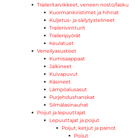
Traileritarvikkeet, veneen nosto/lasku
Kuormankiristimet ja hihnat
Kuljetus- ja säilytystelineet
Trailerivintturit
Traileripyörät
Keulatuet
Veneilyasusteet
Kumisaappaat
Jalkineet
Kuivapuvut
Käsineet
Lämpöalusasut
Purjehdushanskat
Silmälasinauhat
Poijut ja lepuuttajat
Lepuuttajat ja poijut
Poijut, ketjut ja painot
Poijut