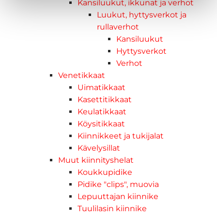
Kansiluukut, ikkunat ja verhot
Luukut, hyttysverkot ja
rullaverhot
Kansiluukut
Hyttysverkot
Verhot
Venetikkaat
Uimatikkaat
Kasettitikkaat
Keulatikkaat
Köysitikkaat
Kiinnikkeet ja tukijalat
Kävelysillat
Muut kiinnityshelat
Koukkupidike
Pidike "clips", muovia
Lepuuttajan kiinnike
Tuulilasin kiinnike