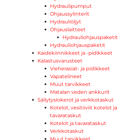
Hydraulipumput
Ohjaussylinterit
Hydrauliöljyt
Ohjauslaitteet
Hydrauliohjauspaketit
Hydrauliohjauspaketit
Kaidekiinnikkeet ja -pidikkeet
Kalastusvarusteet
Vieherasiat- ja pidikkeet
Vapatelineet
Muut tarvikkeet
Matalan veden ankkurit
Säilytyslokerot ja verkkotaskut
Kotelot, vesitiiviit kotelot ja
tavarataskut
Kotelot ja tavarataskut
Verkkotaskut
Muut tarvikkeet