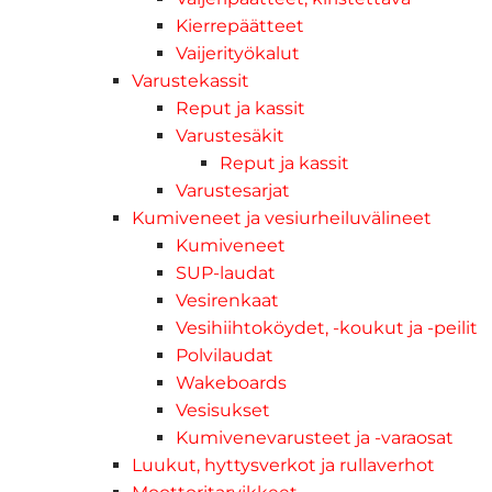
Kierrepäätteet
Vaijerityökalut
Varustekassit
Reput ja kassit
Varustesäkit
Reput ja kassit
Varustesarjat
Kumiveneet ja vesiurheiluvälineet
Kumiveneet
SUP-laudat
Vesirenkaat
Vesihiihtoköydet, -koukut ja -peilit
Polvilaudat
Wakeboards
Vesisukset
Kumivenevarusteet ja -varaosat
Luukut, hyttysverkot ja rullaverhot