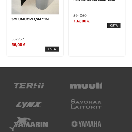
594060
SOLUMUOVI 1,5M * 1M
132,00 €
OSTA
552737
56,00 €
OSTA