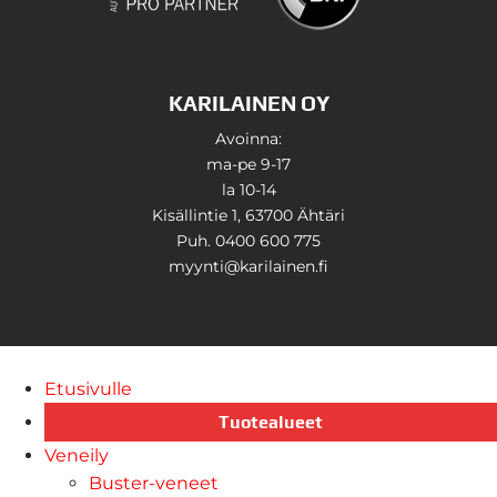
KARILAINEN OY
Avoinna:
ma-pe 9-17
la 10-14
Kisällintie 1, 63700 Ähtäri
Puh. 0400 600 775
myynti@karilainen.fi
Etusivulle
Tuotealueet
Veneily
Buster-veneet