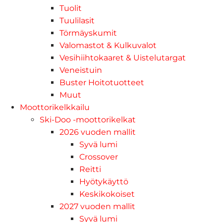
Tuolit
Tuulilasit
Törmäyskumit
Valomastot & Kulkuvalot
Vesihiihtokaaret & Uistelutargat
Veneistuin
Buster Hoitotuotteet
Muut
Moottorikelkkailu
Ski-Doo -moottorikelkat
2026 vuoden mallit
Syvä lumi
Crossover
Reitti
Hyötykäyttö
Keskikokoiset
2027 vuoden mallit
Syvä lumi