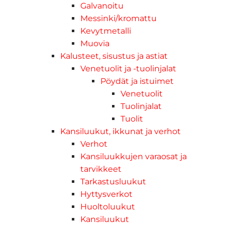
Galvanoitu
Messinki/kromattu
Kevytmetalli
Muovia
Kalusteet, sisustus ja astiat
Venetuolit ja -tuolinjalat
Pöydät ja istuimet
Venetuolit
Tuolinjalat
Tuolit
Kansiluukut, ikkunat ja verhot
Verhot
Kansiluukkujen varaosat ja
tarvikkeet
Tarkastusluukut
Hyttysverkot
Huoltoluukut
Kansiluukut