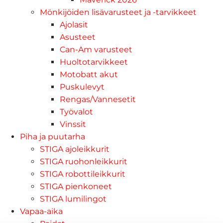
Mönkijöiden lisävarusteet ja -tarvikkeet
Ajolasit
Asusteet
Can-Am varusteet
Huoltotarvikkeet
Motobatt akut
Puskulevyt
Rengas/Vannesetit
Työvalot
Vinssit
Piha ja puutarha
STIGA ajoleikkurit
STIGA ruohonleikkurit
STIGA robottileikkurit
STIGA pienkoneet
STIGA lumilingot
Vapaa-aika