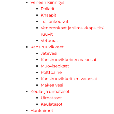
Veneen kiinnitys
Pollarit
Knaapit
Trailerikoukut
Venerenkaat ja silmukkapultit/-
ruuvit
Vetourat
Kansiruuvikkeet
Jätevesi
Kansiruuvikkeiden varaosat
Muoviseokset
Polttoaine
Kansiruuvikkeitten varaosat
Makea vesi
Keula- ja uimatasot
Uimatasot
Keulatasot
Hankaimet