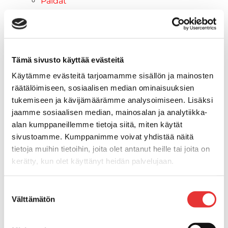
Paidat
Hupparit
Takit
Ajolasit
Aurinkolasit
Tämä sivusto käyttää evästeitä
Tarjoukset
Käytämme evästeitä tarjoamamme sisällön ja mainosten
Poistotuotteet
räätälöimiseen, sosiaalisen median ominaisuuksien
Lahjakortti
tukemiseen ja kävijämäärämme analysoimiseen. Lisäksi
Maritim venetarvikkeet
jaamme sosiaalisen median, mainosalan ja analytiikka-
Kansihelat
alan kumppaneillemme tietoja siitä, miten käytät
Listat ja kansikatteet
sivustoamme. Kumppanimme voivat yhdistää näitä
Törmäyslista
tietoja muihin tietoihin, joita olet antanut heille tai joita on
Reuna- ja ikkunalistat
kerätty, kun olet käyttänyt heidän palvelujaan.
Alumiinilistat
Kansikate
Lisätietoja:
karilainen.fi/tietosuoja
Suostumuksen
Venevarusteet
Välttämätön
valinta
Reuna-, köli-, törmäyslistat ja
kansikate