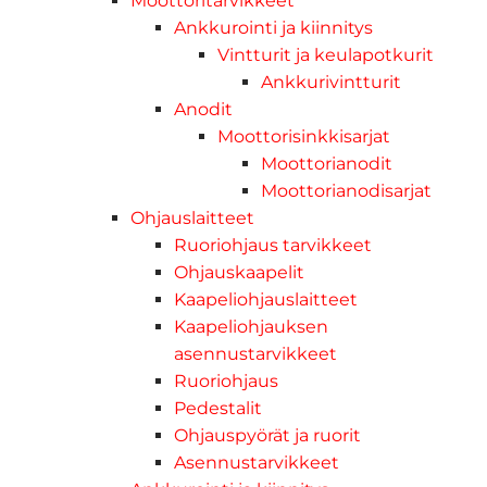
Moottoritarvikkeet
Ankkurointi ja kiinnitys
Vintturit ja keulapotkurit
Ankkurivintturit
Anodit
Moottorisinkkisarjat
Moottorianodit
Moottorianodisarjat
Ohjauslaitteet
Ruoriohjaus tarvikkeet
Ohjauskaapelit
Kaapeliohjauslaitteet
Kaapeliohjauksen
asennustarvikkeet
Ruoriohjaus
Pedestalit
Ohjauspyörät ja ruorit
Asennustarvikkeet