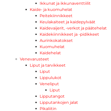
Ikkunat ja ikkunaventtiilit
Kaide- ja kuomuhelat
Peitekiinnikkeet
Keulakaiteet ja kaidepylväät
Kaidevaijerit, -verkot ja päätehelat
Kaidekiinnikkeet ja -pidikkeet
Aurinkokatokset
Kuomuhelat
Kaidehelat
Venevarusteet
Liput ja tarvikkeet
Liput
Lippulukot
Veneliput
Liput
Lipputangot
Lipputankojen jalat
Pikaliitin