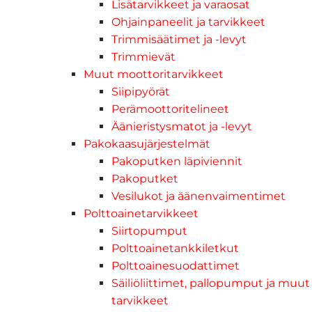
Lisätarvikkeet ja varaosat
Ohjainpaneelit ja tarvikkeet
Trimmisäätimet ja -levyt
Trimmievät
Muut moottoritarvikkeet
Siipipyörät
Perämoottoritelineet
Äänieristysmatot ja -levyt
Pakokaasujärjestelmät
Pakoputken läpiviennit
Pakoputket
Vesilukot ja äänenvaimentimet
Polttoainetarvikkeet
Siirtopumput
Polttoainetankkiletkut
Polttoainesuodattimet
Säiliöliittimet, pallopumput ja muut
tarvikkeet