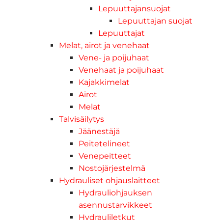
Lepuuttajansuojat
Lepuuttajan suojat
Lepuuttajat
Melat, airot ja venehaat
Vene- ja poijuhaat
Venehaat ja poijuhaat
Kajakkimelat
Airot
Melat
Talvisäilytys
Jäänestäjä
Peitetelineet
Venepeitteet
Nostojärjestelmä
Hydrauliset ohjauslaitteet
Hydrauliohjauksen
asennustarvikkeet
Hydrauliletkut