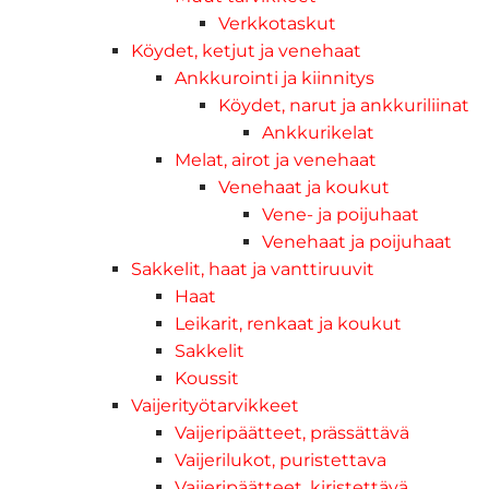
Verkkotaskut
Köydet, ketjut ja venehaat
Ankkurointi ja kiinnitys
Köydet, narut ja ankkuriliinat
Ankkurikelat
Melat, airot ja venehaat
Venehaat ja koukut
Vene- ja poijuhaat
Venehaat ja poijuhaat
Sakkelit, haat ja vanttiruuvit
Haat
Leikarit, renkaat ja koukut
Sakkelit
Koussit
Vaijerityötarvikkeet
Vaijeripäätteet, prässättävä
Vaijerilukot, puristettava
Vaijeripäätteet, kiristettävä