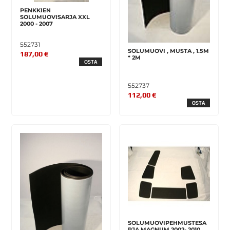
PENKKIEN
SOLUMUOVISARJA XXL
2000 - 2007
552731
SOLUMUOVI , MUSTA , 1.5M
187,00 €
* 2M
OSTA
552737
112,00 €
OSTA
SOLUMUOVIPEHMUSTESA
RJA MAGNUM 2002- 2010