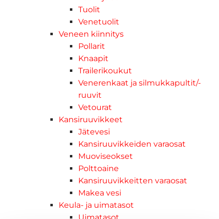
Tuolit
Venetuolit
Veneen kiinnitys
Pollarit
Knaapit
Trailerikoukut
Venerenkaat ja silmukkapultit/-
ruuvit
Vetourat
Kansiruuvikkeet
Jätevesi
Kansiruuvikkeiden varaosat
Muoviseokset
Polttoaine
Kansiruuvikkeitten varaosat
Makea vesi
Keula- ja uimatasot
Uimatasot