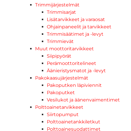
Trimmijärjestelmät
Trimmisarjat
Lisätarvikkeet ja varaosat
Ohjainpaneelit ja tarvikkeet
Trimmisäätimet ja -levyt
Trimmievät
Muut moottoritarvikkeet
Siipipyörät
Perämoottoritelineet
Äänieristysmatot ja -levyt
Pakokaasujärjestelmät
Pakoputken läpiviennit
Pakoputket
Vesilukot ja äänenvaimentimet
Polttoainetarvikkeet
Siirtopumput
Polttoainetankkiletkut
Polttoainesuodattimet