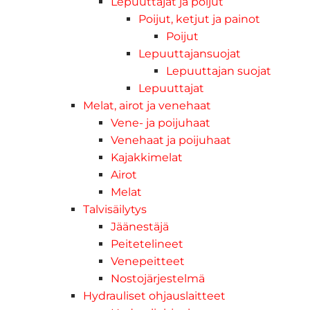
Lepuuttajat ja poijut
Poijut, ketjut ja painot
Poijut
Lepuuttajansuojat
Lepuuttajan suojat
Lepuuttajat
Melat, airot ja venehaat
Vene- ja poijuhaat
Venehaat ja poijuhaat
Kajakkimelat
Airot
Melat
Talvisäilytys
Jäänestäjä
Peitetelineet
Venepeitteet
Nostojärjestelmä
Hydrauliset ohjauslaitteet