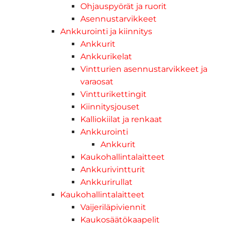
Ohjauspyörät ja ruorit
Asennustarvikkeet
Ankkurointi ja kiinnitys
Ankkurit
Ankkurikelat
Vintturien asennustarvikkeet ja
varaosat
Vintturikettingit
Kiinnitysjouset
Kalliokiilat ja renkaat
Ankkurointi
Ankkurit
Kaukohallintalaitteet
Ankkurivintturit
Ankkurirullat
Kaukohallintalaitteet
Vaijeriläpiviennit
Kaukosäätökaapelit