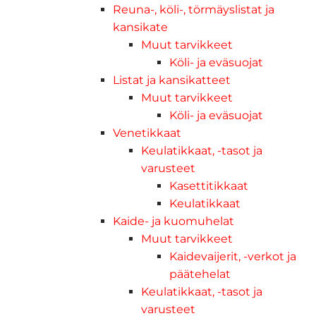
Reuna-, köli-, törmäyslistat ja
kansikate
Muut tarvikkeet
Köli- ja eväsuojat
Listat ja kansikatteet
Muut tarvikkeet
Köli- ja eväsuojat
Venetikkaat
Keulatikkaat, -tasot ja
varusteet
Kasettitikkaat
Keulatikkaat
Kaide- ja kuomuhelat
Muut tarvikkeet
Kaidevaijerit, -verkot ja
päätehelat
Keulatikkaat, -tasot ja
varusteet