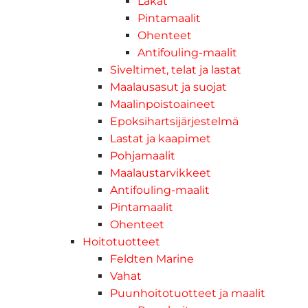
Lakat
Pintamaalit
Ohenteet
Antifouling-maalit
Siveltimet, telat ja lastat
Maalausasut ja suojat
Maalinpoistoaineet
Epoksihartsijärjestelmä
Lastat ja kaapimet
Pohjamaalit
Maalaustarvikkeet
Antifouling-maalit
Pintamaalit
Ohenteet
Hoitotuotteet
Feldten Marine
Vahat
Puunhoitotuotteet ja maalit