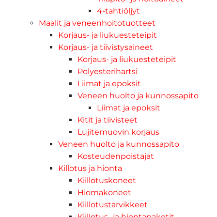
4-tahtiöljyt
Maalit ja veneenhoitotuotteet
Korjaus- ja liukuesteteipit
Korjaus- ja tiivistysaineet
Korjaus- ja liukuesteteipit
Polyesterihartsi
Liimat ja epoksit
Veneen huolto ja kunnossapito
Liimat ja epoksit
Kitit ja tiivisteet
Lujitemuovin korjaus
Veneen huolto ja kunnossapito
Kosteudenpoistajat
Killotus ja hionta
Kiillotuskoneet
Hiomakoneet
Kiillotustarvikkeet
Kiillotus- ja hiontapaketit