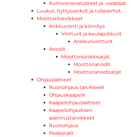
Kumivenevarusteet ja -varaosat
Luukut, hyttysverkot ja rullaverhot
Moottoritarvikkeet
Ankkurointi ja kiinnitys
Vintturit ja keulapotkurit
Ankkurivintturit
Anodit
Moottorisinkkisarjat
Moottorianodit
Moottorianodisarjat
Ohjauslaitteet
Ruoriohjaus tarvikkeet
Ohjauskaapelit
Kaapeliohjauslaitteet
Kaapeliohjauksen
asennustarvikkeet
Ruoriohjaus
Pedestalit