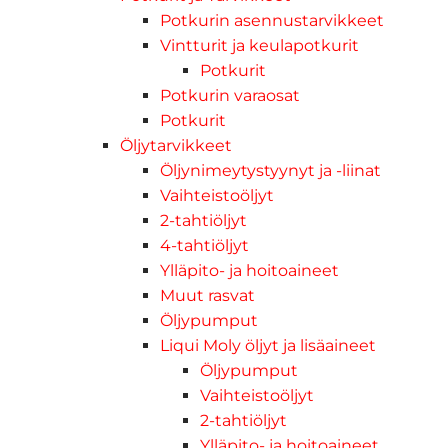
Potkurin asennustarvikkeet
Vintturit ja keulapotkurit
Potkurit
Potkurin varaosat
Potkurit
Öljytarvikkeet
Öljynimeytystyynyt ja -liinat
Vaihteistoöljyt
2-tahtiöljyt
4-tahtiöljyt
Ylläpito- ja hoitoaineet
Muut rasvat
Öljypumput
Liqui Moly öljyt ja lisäaineet
Öljypumput
Vaihteistoöljyt
2-tahtiöljyt
Ylläpito- ja hoitoaineet