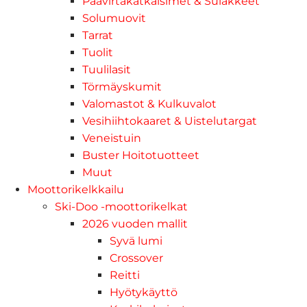
Päävirtakatkaisimet & Sulakkeet
Solumuovit
Tarrat
Tuolit
Tuulilasit
Törmäyskumit
Valomastot & Kulkuvalot
Vesihiihtokaaret & Uistelutargat
Veneistuin
Buster Hoitotuotteet
Muut
Moottorikelkkailu
Ski-Doo -moottorikelkat
2026 vuoden mallit
Syvä lumi
Crossover
Reitti
Hyötykäyttö