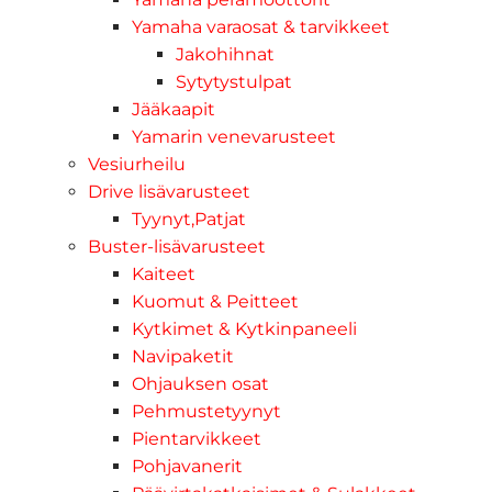
Yamaha varaosat & tarvikkeet
Jakohihnat
Sytytystulpat
Jääkaapit
Yamarin venevarusteet
Vesiurheilu
Drive lisävarusteet
Tyynyt,Patjat
Buster-lisävarusteet
Kaiteet
Kuomut & Peitteet
Kytkimet & Kytkinpaneeli
Navipaketit
Ohjauksen osat
Pehmustetyynyt
Pientarvikkeet
Pohjavanerit