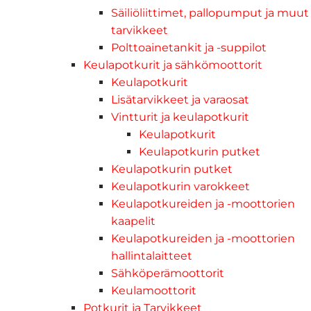
Säiliöliittimet, pallopumput ja muut
tarvikkeet
Polttoainetankit ja -suppilot
Keulapotkurit ja sähkömoottorit
Keulapotkurit
Lisätarvikkeet ja varaosat
Vintturit ja keulapotkurit
Keulapotkurit
Keulapotkurin putket
Keulapotkurin putket
Keulapotkurin varokkeet
Keulapotkureiden ja -moottorien
kaapelit
Keulapotkureiden ja -moottorien
hallintalaitteet
Sähköperämoottorit
Keulamoottorit
Potkurit ja Tarvikkeet