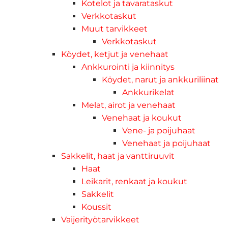
Kotelot ja tavarataskut
Verkkotaskut
Muut tarvikkeet
Verkkotaskut
Köydet, ketjut ja venehaat
Ankkurointi ja kiinnitys
Köydet, narut ja ankkuriliinat
Ankkurikelat
Melat, airot ja venehaat
Venehaat ja koukut
Vene- ja poijuhaat
Venehaat ja poijuhaat
Sakkelit, haat ja vanttiruuvit
Haat
Leikarit, renkaat ja koukut
Sakkelit
Koussit
Vaijerityötarvikkeet