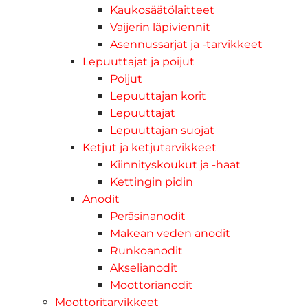
Kaukosäätölaitteet
Vaijerin läpiviennit
Asennussarjat ja -tarvikkeet
Lepuuttajat ja poijut
Poijut
Lepuuttajan korit
Lepuuttajat
Lepuuttajan suojat
Ketjut ja ketjutarvikkeet
Kiinnityskoukut ja -haat
Kettingin pidin
Anodit
Peräsinanodit
Makean veden anodit
Runkoanodit
Akselianodit
Moottorianodit
Moottoritarvikkeet