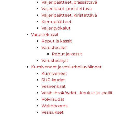
Vaijeripäätteet, prässättävä
Vaijerilukot, puristettava
Vaijeripäätteet, kiristettävä
Kierrepäätteet
Vaijerityökalut
Varustekassit
Reput ja kassit
Varustesäkit
Reput ja kassit
Varustesarjat
Kumiveneet ja vesiurheiluvälineet
Kumiveneet
SUP-laudat
Vesirenkaat
Vesihiihtoköydet, -koukut ja -peilit
Polvilaudat
Wakeboards
Vesisukset