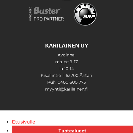
KARILAINEN OY
Avoinna:
ma-pe 9-17
la 10-14
Kisällintie 1, 63700 Ähtäri
Puh. 0400 600 775
myynti@karilainen.fi
Etusivulle
Tuotealueet