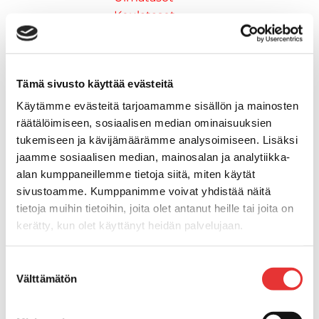
Keulatasot
Hankaimet
Galvanoitu
Messinki/kromattu
Tämä sivusto käyttää evästeitä
Kevytmetalli
Muovia
Käytämme evästeitä tarjoamamme sisällön ja mainosten
Kalusteet, sisustus ja astiat
räätälöimiseen, sosiaalisen median ominaisuuksien
Venetuolit ja -tuolinjalat
tukemiseen ja kävijämäärämme analysoimiseen. Lisäksi
jaamme sosiaalisen median, mainosalan ja analytiikka-
Pöydät ja istuimet
alan kumppaneillemme tietoja siitä, miten käytät
Venetuolit
sivustoamme. Kumppanimme voivat yhdistää näitä
Tuolinjalat
tietoja muihin tietoihin, joita olet antanut heille tai joita on
Tuolit
kerätty, kun olet käyttänyt heidän palvelujaan.
Kansiluukut, ikkunat ja verhot
Verhot
Lisätietoja:
karilainen.fi/tietosuoja
Kansiluukkujen varaosat ja
Suostumuksen
Välttämätön
valinta
tarvikkeet
Tarkastusluukut
Hyttysverkot