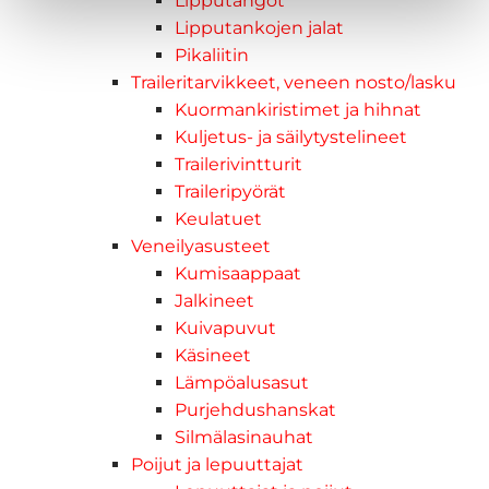
Lipputangot
Lipputankojen jalat
Pikaliitin
Traileritarvikkeet, veneen nosto/lasku
Kuormankiristimet ja hihnat
Kuljetus- ja säilytystelineet
Trailerivintturit
Traileripyörät
Keulatuet
Veneilyasusteet
Kumisaappaat
Jalkineet
Kuivapuvut
Käsineet
Lämpöalusasut
Purjehdushanskat
Silmälasinauhat
Poijut ja lepuuttajat