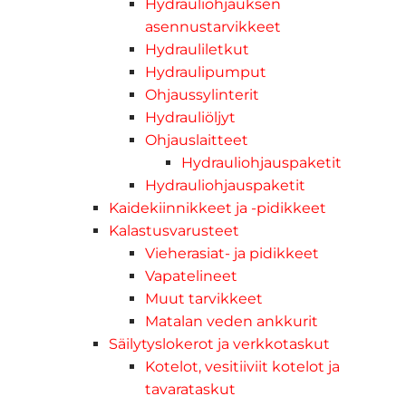
Hydrauliohjauksen
asennustarvikkeet
Hydrauliletkut
Hydraulipumput
Ohjaussylinterit
Hydrauliöljyt
Ohjauslaitteet
Hydrauliohjauspaketit
Hydrauliohjauspaketit
Kaidekiinnikkeet ja -pidikkeet
Kalastusvarusteet
Vieherasiat- ja pidikkeet
Vapatelineet
Muut tarvikkeet
Matalan veden ankkurit
Säilytyslokerot ja verkkotaskut
Kotelot, vesitiiviit kotelot ja
tavarataskut