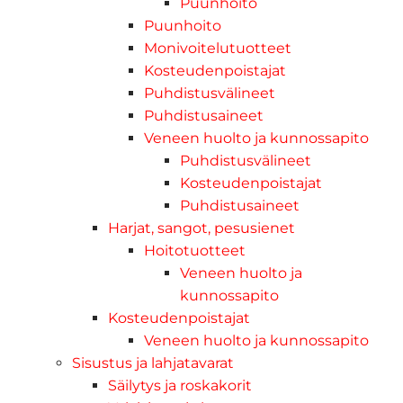
Puunhoito
Puunhoito
Monivoitelutuotteet
Kosteudenpoistajat
Puhdistusvälineet
Puhdistusaineet
Veneen huolto ja kunnossapito
Puhdistusvälineet
Kosteudenpoistajat
Puhdistusaineet
Harjat, sangot, pesusienet
Hoitotuotteet
Veneen huolto ja
kunnossapito
Kosteudenpoistajat
Veneen huolto ja kunnossapito
Sisustus ja lahjatavarat
Säilytys ja roskakorit