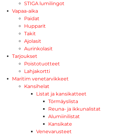
STIGA lumilingot
Vapaa-aika
Paidat
Hupparit
Takit
Ajolasit
Aurinkolasit
Tarjoukset
Poistotuotteet
Lahjakortti
Maritim venetarvikkeet
Kansihelat
Listat ja kansikatteet
Törmäyslista
Reuna- ja ikkunalistat
Alumiinilistat
Kansikate
Venevarusteet