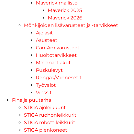
Maverick mallisto
Maverick 2025
Maverick 2026
Mönkijöiden lisävarusteet ja -tarvikkeet
Ajolasit
Asusteet
Can-Am varusteet
Huoltotarvikkeet
Motobatt akut
Puskulevyt
Rengas/Vannesetit
Työvalot
Vinssit
Piha ja puutarha
STIGA ajoleikkurit
STIGA ruohonleikkurit
STIGA robottileikkurit
STIGA pienkoneet