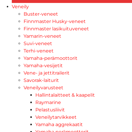
Veneily
Buster-veneet
Finnmaster Husky-veneet
Finnmaster lasikuituveneet
Yamarin-veneet
Suvi-veneet
Terhi-veneet
Yamaha-perämoottorit
Yamaha-vesijetit
Vene- ja jettitrailerit
Savorak-laiturit
Veneilyvarusteet
Hallintalaitteet & kaapelit
Raymarine
Pelastusliivit
Veneilytarvikkeet
Yamaha aggrekaatit
Yamaha perämoottorit