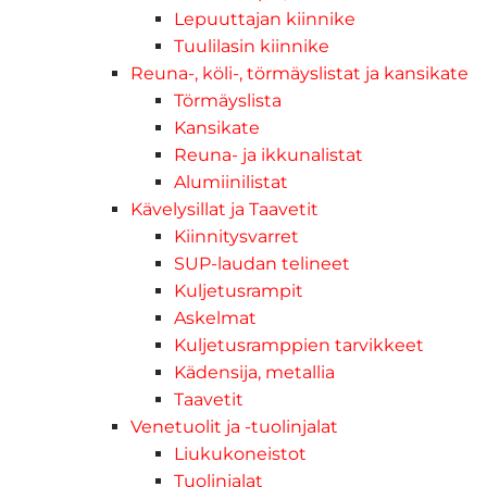
Lepuuttajan kiinnike
Tuulilasin kiinnike
Reuna-, köli-, törmäyslistat ja kansikate
Törmäyslista
Kansikate
Reuna- ja ikkunalistat
Alumiinilistat
Kävelysillat ja Taavetit
Kiinnitysvarret
SUP-laudan telineet
Kuljetusrampit
Askelmat
Kuljetusramppien tarvikkeet
Kädensija, metallia
Taavetit
Venetuolit ja -tuolinjalat
Liukukoneistot
Tuolinjalat