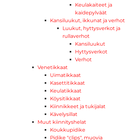
Keulakaiteet ja
kaidepylväät
Kansiluukut, ikkunat ja verhot
Luukut, hyttysverkot ja
rullaverhot
Kansiluukut
Hyttysverkot
Verhot
Venetikkaat
Uimatikkaat
Kasettitikkaat
Keulatikkaat
Köysitikkaat
Kiinnikkeet ja tukijalat
Kävelysillat
Muut kiinnityshelat
Koukkupidike
Pidike "clips", muovia