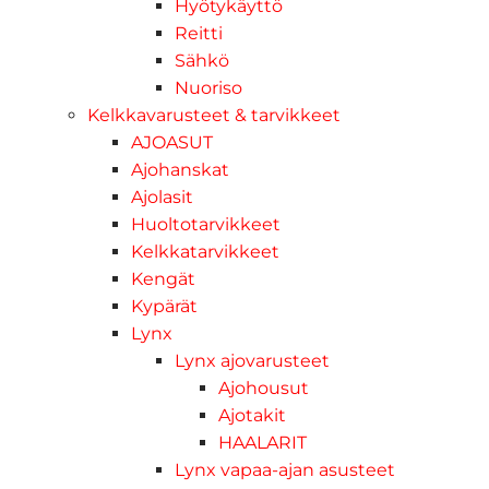
Hyötykäyttö
Reitti
Sähkö
Nuoriso
Kelkkavarusteet & tarvikkeet
AJOASUT
Ajohanskat
Ajolasit
Huoltotarvikkeet
Kelkkatarvikkeet
Kengät
Kypärät
Lynx
Lynx ajovarusteet
Ajohousut
Ajotakit
HAALARIT
Lynx vapaa-ajan asusteet