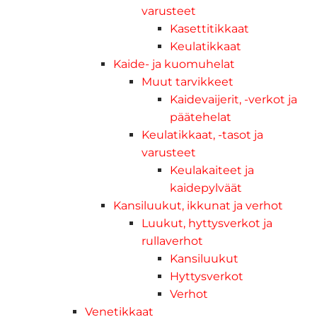
varusteet
Kasettitikkaat
Keulatikkaat
Kaide- ja kuomuhelat
Muut tarvikkeet
Kaidevaijerit, -verkot ja
päätehelat
Keulatikkaat, -tasot ja
varusteet
Keulakaiteet ja
kaidepylväät
Kansiluukut, ikkunat ja verhot
Luukut, hyttysverkot ja
rullaverhot
Kansiluukut
Hyttysverkot
Verhot
Venetikkaat