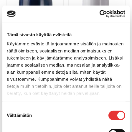
Tämä sivusto käyttää evästeitä
Käytämme evästeitä tarjoamamme sisällön ja mainosten
räätälöimiseen, sosiaalisen median ominaisuuksien
tukemiseen ja kävijämäärämme analysoimiseen. Lisäksi
jaamme sosiaalisen median, mainosalan ja analytiikka-
alan kumppaneillemme tietoja siitä, miten käytät
G5-LEPUUTTAJA,
VALKOINEN
sivustoamme. Kumppanimme voivat yhdistää näitä
tietoja muihin tietoihin, joita olet antanut heille tai joita on
42,00 €
G5-LEPUUTTAJA, SININEN
kerätty, kun olet käyttänyt heidän palvelujaan.
OSTA
Lisätietoja:
karilainen.fi/tietosuoja
Suostumuksen
42,00 €
Välttämätön
OSTA
valinta