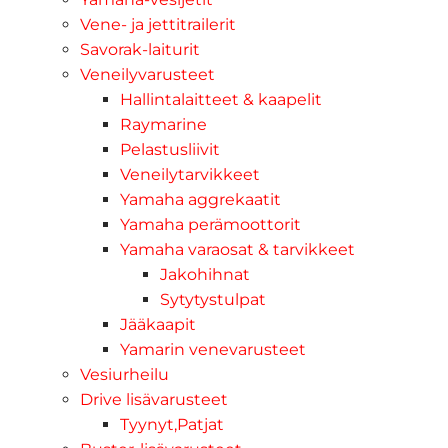
Vene- ja jettitrailerit
Savorak-laiturit
Veneilyvarusteet
Hallintalaitteet & kaapelit
Raymarine
Pelastusliivit
Veneilytarvikkeet
Yamaha aggrekaatit
Yamaha perämoottorit
Yamaha varaosat & tarvikkeet
Jakohihnat
Sytytystulpat
Jääkaapit
Yamarin venevarusteet
Vesiurheilu
Drive lisävarusteet
Tyynyt,Patjat