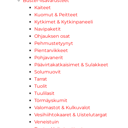
Buster-lisävarusteet
Kaiteet
Kuomut & Peitteet
Kytkimet & Kytkinpaneeli
Navipaketit
Ohjauksen osat
Pehmustetyynyt
Pientarvikkeet
Pohjavanerit
Päävirtakatkaisimet & Sulakkeet
Solumuovit
Tarrat
Tuolit
Tuulilasit
Törmäyskumit
Valomastot & Kulkuvalot
Vesihiihtokaaret & Uistelutargat
Veneistuin