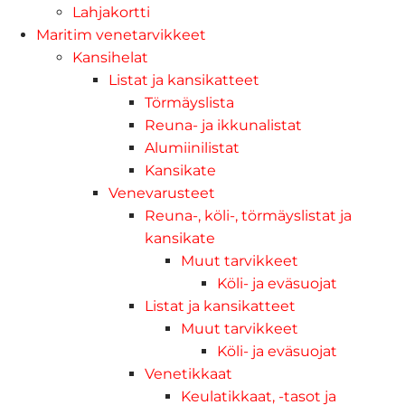
Lahjakortti
Maritim venetarvikkeet
Kansihelat
Listat ja kansikatteet
Törmäyslista
Reuna- ja ikkunalistat
Alumiinilistat
Kansikate
Venevarusteet
Reuna-, köli-, törmäyslistat ja
kansikate
Muut tarvikkeet
Köli- ja eväsuojat
Listat ja kansikatteet
Muut tarvikkeet
Köli- ja eväsuojat
Venetikkaat
Keulatikkaat, -tasot ja