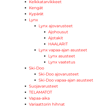
Kelkkatarvikkeet
Kengät
Kypärät
Lynx
Lynx ajovarusteet
Ajohousut
Ajotakit
HAALARIT
Lynx vapaa-ajan asusteet
Lynx asusteet
Lynx vaatetus
Ski-Doo
Ski-Doo ajovarusteet
Ski-Doo vapaa-ajan asusteet
Suojavarusteet
TELAMATOT
Vapaa-aika
Variaattorin hihnat