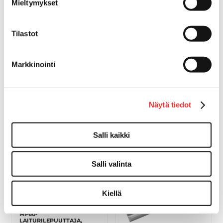
Mieltymykset
Tilastot
LEPUUTTAJA, HEAVY DUTY
Markkinointi
RFC2
83,00 €
OSTA
Näytä tiedot
LEPUUTTAJA VALKOINEN
165X585MM
Salli kaikki
22,80 €
OSTA
Salli valinta
Kiellä
MF60-
LAITURILEPUUTTAJA,