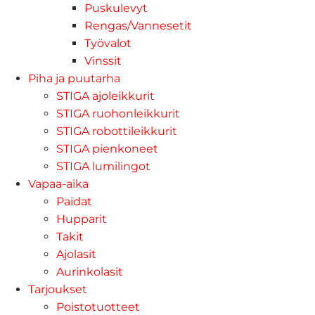
Puskulevyt
Rengas/Vannesetit
Työvalot
Vinssit
Piha ja puutarha
STIGA ajoleikkurit
STIGA ruohonleikkurit
STIGA robottileikkurit
STIGA pienkoneet
STIGA lumilingot
Vapaa-aika
Paidat
Hupparit
Takit
Ajolasit
Aurinkolasit
Tarjoukset
Poistotuotteet