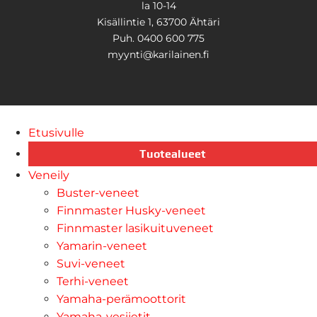
la 10-14
Kisällintie 1, 63700 Ähtäri
Puh. 0400 600 775
myynti@karilainen.fi
Etusivulle
Tuotealueet
Veneily
Buster-veneet
Finnmaster Husky-veneet
Finnmaster lasikuituveneet
Yamarin-veneet
Suvi-veneet
Terhi-veneet
Yamaha-perämoottorit
Yamaha-vesijetit