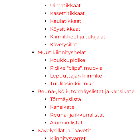
Uimatikkaat
Kasettitikkaat
Keulatikkaat
Köysitikkaat
Kiinnikkeet ja tukijalat
Kävelysillat
Muut kiinnityshelat
Koukkupidike
Pidike "clips", muovia
Lepuuttajan kiinnike
Tuulilasin kiinnike
Reuna-, köli-, törmäyslistat ja kansikate
Törmäyslista
Kansikate
Reuna- ja ikkunalistat
Alumiinilistat
Kävelysillat ja Taavetit
Kiinnitysvarret