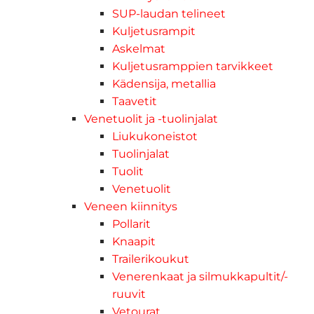
SUP-laudan telineet
Kuljetusrampit
Askelmat
Kuljetusramppien tarvikkeet
Kädensija, metallia
Taavetit
Venetuolit ja -tuolinjalat
Liukukoneistot
Tuolinjalat
Tuolit
Venetuolit
Veneen kiinnitys
Pollarit
Knaapit
Trailerikoukut
Venerenkaat ja silmukkapultit/-
ruuvit
Vetourat