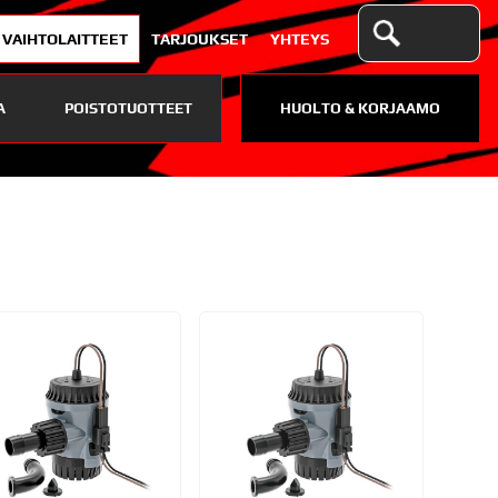
VAIHTOLAITTEET
TARJOUKSET
YHTEYS
A
POISTOTUOTTEET
HUOLTO & KORJAAMO