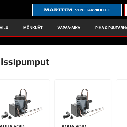
VENETARVIKKEET
AILU
MÖNKIJÄT
VAPAA-AIKA
PIHA & PUUTARH
ilssipumput
AQUA VOID
AQUA VOID