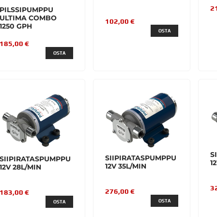
2
PILSSIPUMPPU
ULTIMA COMBO
102,00 €
1250 GPH
OSTA
185,00 €
OSTA
S
SIIPIRATASPUMPPU
SIIPIRATASPUMPPU
1
12V 35L/MIN
12V 28L/MIN
3
276,00 €
183,00 €
OSTA
OSTA