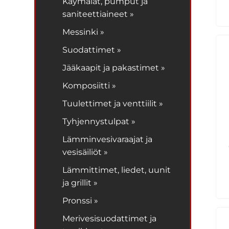
Käymälät, pumput ja
saniteettiaineet »
Messinki »
Suodattimet »
Jääkaapit ja pakastimet »
Komposiitti »
Tuulettimet ja venttiilit »
Tyhjennystulpat »
Lämminvesivaraajat ja
vesisäiliöt »
Lämmittimet, liedet, uunit
ja grillit »
Pronssi »
Merivesisuodattimet ja