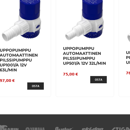
UPPOPUMPPU
UPPOPUMPPU
U
AUTOMAATTINEN
AUTOMAATTINEN
P
PILSSIPUMPPU
PILSSIPUMPPU
U
UP501/A 12V 32L/MIN
UP1001/A 12V
63L/MIN
7
75,00 €
97,00 €
OSTA
OSTA