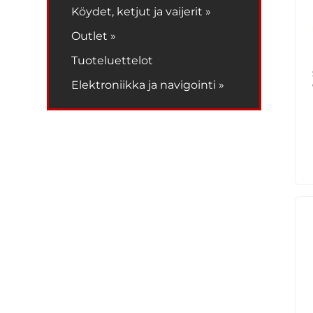
Köydet, ketjut ja vaijerit »
Outlet »
Tuoteluettelot
Elektroniikka ja navigointi »