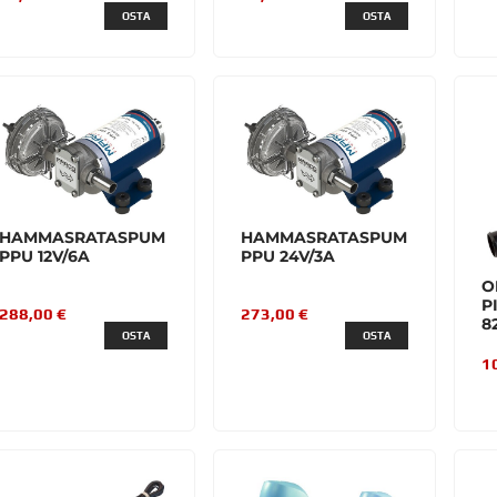
OSTA
OSTA
HAMMASRATASPUM
HAMMASRATASPUM
PPU 12V/6A
PPU 24V/3A
O
P
288,00 €
273,00 €
8
OSTA
OSTA
1