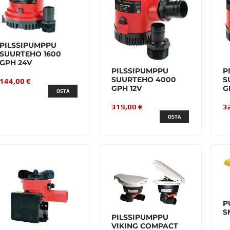
PILSSIPUMPPU
SUURTEHO 1600
GPH 24V
PILSSIPUMPPU
P
SUURTEHO 4000
S
144,00 €
GPH 12V
G
OSTA
319,00 €
3
OSTA
P
S
PILSSIPUMPPU
VIKING COMPACT