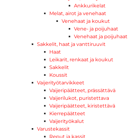
Ankkurikelat
Melat, airot ja venehaat
Venehaat ja koukut
Vene- ja poijuhaat
Venehaat ja poijuhaat
Sakkelit, haat ja vanttiruuvit
Haat
Leikarit, renkaat ja koukut
Sakkelit
Koussit
Vaijerityötarvikkeet
Vaijeripäätteet, prässättävä
Vaijerilukot, puristettava
Vaijeripäätteet, kiristettävä
Kierrepäätteet
Vaijerityökalut
Varustekassit
Reput ja kassit