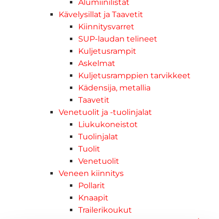
Alumiinilistat
Kävelysillat ja Taavetit
Kiinnitysvarret
SUP-laudan telineet
Kuljetusrampit
Askelmat
Kuljetusramppien tarvikkeet
Kädensija, metallia
Taavetit
Venetuolit ja -tuolinjalat
Liukukoneistot
Tuolinjalat
Tuolit
Venetuolit
Veneen kiinnitys
Pollarit
Knaapit
Trailerikoukut