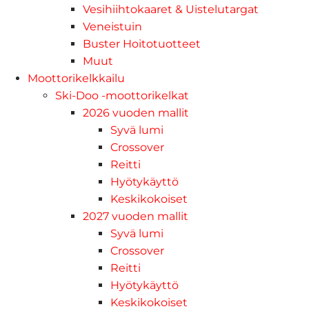
Vesihiihtokaaret & Uistelutargat
Veneistuin
Buster Hoitotuotteet
Muut
Moottorikelkkailu
Ski-Doo -moottorikelkat
2026 vuoden mallit
Syvä lumi
Crossover
Reitti
Hyötykäyttö
Keskikokoiset
2027 vuoden mallit
Syvä lumi
Crossover
Reitti
Hyötykäyttö
Keskikokoiset