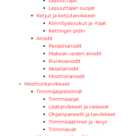
Lepuuttajat
Lepuuttajan suojat
Ketjut ja ketjutarvikkeet
Kiinnityskoukut ja -haat
Kettingin pidin
Anodit
Peräsinanodit
Makean veden anodit
Runkoanodit
Akselianodit
Moottorianodit
Moottoritarvikkeet
Trimmijärjestelmät
Trimmisarjat
Lisätarvikkeet ja varaosat
Ohjainpaneelit ja tarvikkeet
Trimmisäätimet ja -levyt
Trimmievät