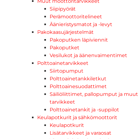
Muut moottoritarvikkeet
Siipipyörät
Perämoottoritelineet
Äänieristysmatot ja -levyt
Pakokaasujärjestelmät
Pakoputken läpiviennit
Pakoputket
Vesilukot ja äänenvaimentimet
Polttoainetarvikkeet
Siirtopumput
Polttoainetankkiletkut
Polttoainesuodattimet
Säiliöliittimet, pallopumput ja muut
tarvikkeet
Polttoainetankit ja -suppilot
Keulapotkurit ja sähkömoottorit
Keulapotkurit
Lisätarvikkeet ja varaosat