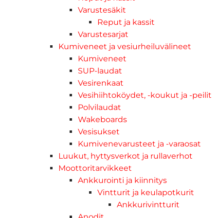
Varustesäkit
Reput ja kassit
Varustesarjat
Kumiveneet ja vesiurheiluvälineet
Kumiveneet
SUP-laudat
Vesirenkaat
Vesihiihtoköydet, -koukut ja -peilit
Polvilaudat
Wakeboards
Vesisukset
Kumivenevarusteet ja -varaosat
Luukut, hyttysverkot ja rullaverhot
Moottoritarvikkeet
Ankkurointi ja kiinnitys
Vintturit ja keulapotkurit
Ankkurivintturit
Anodit