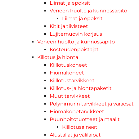
Liimat ja epoksit
Veneen huolto ja kunnossapito
Liimat ja epoksit
Kitit ja tiivisteet
Lujitemuovin korjaus
Veneen huolto ja kunnossapito
Kosteudenpoistajat
Killotus ja hionta
Kiillotuskoneet
Hiomakoneet
Kiillotustarvikkeet
Kiillotus- ja hiontapaketit
Muut tarvikkeet
Pölynimurin tarvikkeet ja varaosat
Hiomakonetarvikkeet
Puunhoitotuotteet ja maalit
Kiillotusaineet
Alustallat ja välilaipat