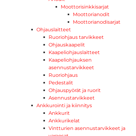
Moottorisinkkisarjat
Moottorianodit
Moottorianodisarjat
Ohjauslaitteet
Ruoriohjaus tarvikkeet
Ohjauskaapelit
Kaapeliohjauslaitteet
Kaapeliohjauksen
asennustarvikkeet
Ruoriohjaus
Pedestalit
Ohjauspyörät ja ruorit
Asennustarvikkeet
Ankkurointi ja kiinnitys
Ankkurit
Ankkurikelat
Vintturien asennustarvikkeet ja
varaosat