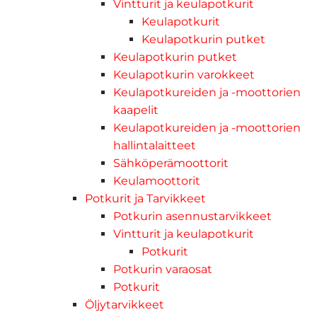
Vintturit ja keulapotkurit
Keulapotkurit
Keulapotkurin putket
Keulapotkurin putket
Keulapotkurin varokkeet
Keulapotkureiden ja -moottorien
kaapelit
Keulapotkureiden ja -moottorien
hallintalaitteet
Sähköperämoottorit
Keulamoottorit
Potkurit ja Tarvikkeet
Potkurin asennustarvikkeet
Vintturit ja keulapotkurit
Potkurit
Potkurin varaosat
Potkurit
Öljytarvikkeet