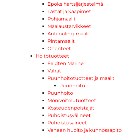
Epoksihartsijärjestelmä
Lastat ja kaapimet
Pohjamaalit
Maalaustarvikkeet
Antifouling-maalit
Pintamaalit
Ohenteet
Hoitotuotteet
Feldten Marine
Vahat
Puunhoitotuotteet ja maalit
Puunhoito
Puunhoito
Monivoitelutuotteet
Kosteudenpoistajat
Puhdistusvälineet
Puhdistusaineet
Veneen huolto ja kunnossapito