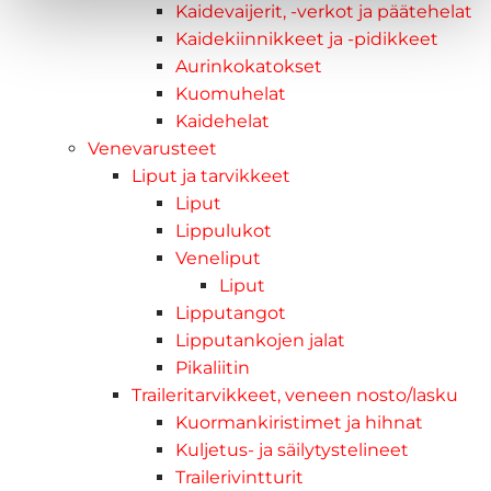
Kaidevaijerit, -verkot ja päätehelat
Kaidekiinnikkeet ja -pidikkeet
Aurinkokatokset
Kuomuhelat
Kaidehelat
Venevarusteet
Liput ja tarvikkeet
Liput
Lippulukot
Veneliput
Liput
Lipputangot
Lipputankojen jalat
Pikaliitin
Traileritarvikkeet, veneen nosto/lasku
Kuormankiristimet ja hihnat
Kuljetus- ja säilytystelineet
Trailerivintturit