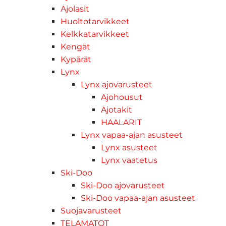
Ajolasit
Huoltotarvikkeet
Kelkkatarvikkeet
Kengät
Kypärät
Lynx
Lynx ajovarusteet
Ajohousut
Ajotakit
HAALARIT
Lynx vapaa-ajan asusteet
Lynx asusteet
Lynx vaatetus
Ski-Doo
Ski-Doo ajovarusteet
Ski-Doo vapaa-ajan asusteet
Suojavarusteet
TELAMATOT