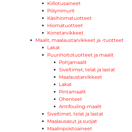
Kiillotusaineet
Pölynimurit
Käsihiomatuotteet
Hiomatuotteet
Konetarvikkeet
Maalit, maalaustarvikkeet ja -tuotteet
Lakat
Puunhoitotuotteet ja maalit
Pohjamaalit
Siveltimet, telat ja lastat
Maalaustarvikkeet
Lakat
Pintamaalit
Ohenteet
Antifouling-maalit
Siveltimet, telat ja lastat
Maalausasut ja suojat
Maalinpoistoaineet