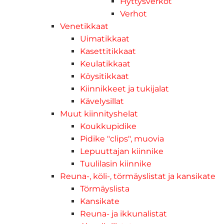
Hyttysverkot
Verhot
Venetikkaat
Uimatikkaat
Kasettitikkaat
Keulatikkaat
Köysitikkaat
Kiinnikkeet ja tukijalat
Kävelysillat
Muut kiinnityshelat
Koukkupidike
Pidike "clips", muovia
Lepuuttajan kiinnike
Tuulilasin kiinnike
Reuna-, köli-, törmäyslistat ja kansikate
Törmäyslista
Kansikate
Reuna- ja ikkunalistat