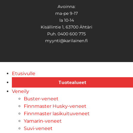
Avoinna:
ma-pe 9-17
la 10-14
Kisällintie 1, 63700 Ähtäri
Puh. 0400 600 775
myynti@karilainen.fi
Etusivulle
Tuotealueet
Veneily
Buster-veneet
Finnmaster Husky-veneet
Finnmaster lasikuituveneet
Yamarin-veneet
Suvi-veneet