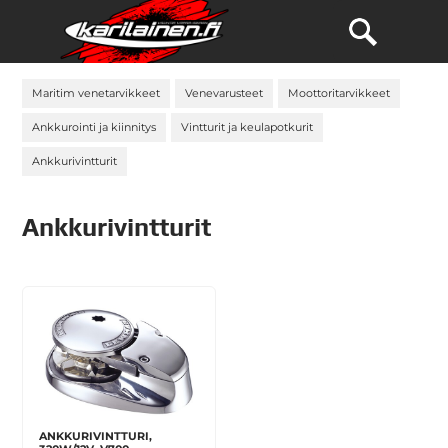
Maritim venetarvikkeet
Venevarusteet
Moottoritarvikkeet
Ankkurointi ja kiinnitys
Vintturit ja keulapotkurit
Ankkurivintturit
Ankkurivintturit
ANKKURIVINTTURI,