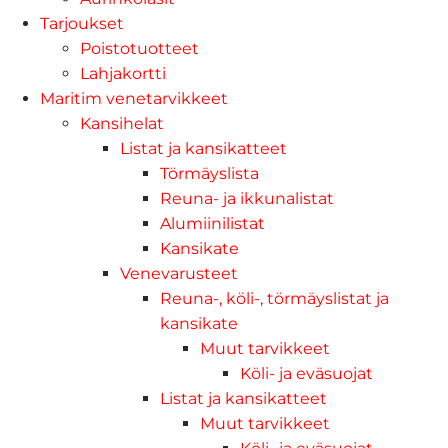
Tarjoukset
Poistotuotteet
Lahjakortti
Maritim venetarvikkeet
Kansihelat
Listat ja kansikatteet
Törmäyslista
Reuna- ja ikkunalistat
Alumiinilistat
Kansikate
Venevarusteet
Reuna-, köli-, törmäyslistat ja
kansikate
Muut tarvikkeet
Köli- ja eväsuojat
Listat ja kansikatteet
Muut tarvikkeet