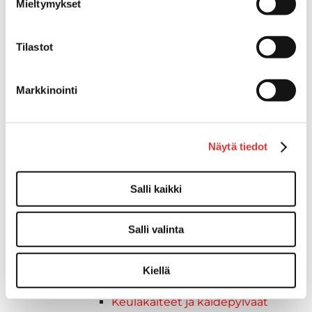
Mieltymykset
Kalusteet, sisustus ja astiat
Venetuolit ja -tuolinjalat
Pöydät ja istuimet
Tilastot
Venetuolit
Tuolinjalat
Markkinointi
Tuolit
Kansiluukut, ikkunat ja verhot
Verhot
Kansiluukkujen varaosat ja
Näytä tiedot
tarvikkeet
Tarkastusluukut
Salli kaikki
Hyttysverkot
Huoltoluukut
Salli valinta
Kansiluukut
Ikkunat ja ikkunaventtiilit
Kaide- ja kuomuhelat
Kiellä
Peitekiinnikkeet
Keulakaiteet ja kaidepylväät