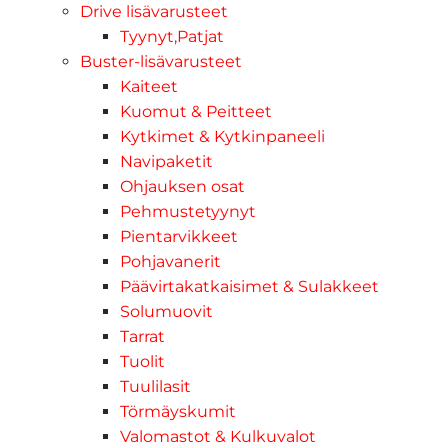
Drive lisävarusteet
Tyynyt,Patjat
Buster-lisävarusteet
Kaiteet
Kuomut & Peitteet
Kytkimet & Kytkinpaneeli
Navipaketit
Ohjauksen osat
Pehmustetyynyt
Pientarvikkeet
Pohjavanerit
Päävirtakatkaisimet & Sulakkeet
Solumuovit
Tarrat
Tuolit
Tuulilasit
Törmäyskumit
Valomastot & Kulkuvalot