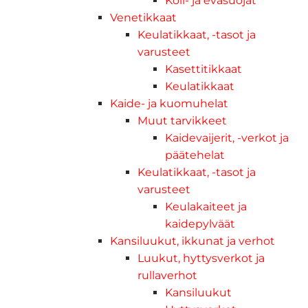
Köli- ja eväsuojat
Venetikkaat
Keulatikkaat, -tasot ja
varusteet
Kasettitikkaat
Keulatikkaat
Kaide- ja kuomuhelat
Muut tarvikkeet
Kaidevaijerit, -verkot ja
päätehelat
Keulatikkaat, -tasot ja
varusteet
Keulakaiteet ja
kaidepylväät
Kansiluukut, ikkunat ja verhot
Luukut, hyttysverkot ja
rullaverhot
Kansiluukut