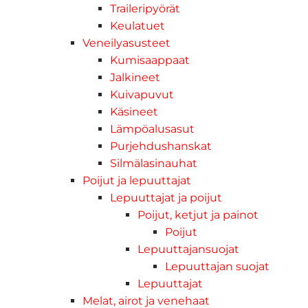
Traileripyörät
Keulatuet
Veneilyasusteet
Kumisaappaat
Jalkineet
Kuivapuvut
Käsineet
Lämpöalusasut
Purjehdushanskat
Silmälasinauhat
Poijut ja lepuuttajat
Lepuuttajat ja poijut
Poijut, ketjut ja painot
Poijut
Lepuuttajansuojat
Lepuuttajan suojat
Lepuuttajat
Melat, airot ja venehaat