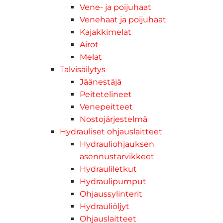
Vene- ja poijuhaat
Venehaat ja poijuhaat
Kajakkimelat
Airot
Melat
Talvisäilytys
Jäänestäjä
Peitetelineet
Venepeitteet
Nostojärjestelmä
Hydrauliset ohjauslaitteet
Hydrauliohjauksen
asennustarvikkeet
Hydrauliletkut
Hydraulipumput
Ohjaussylinterit
Hydrauliöljyt
Ohjauslaitteet