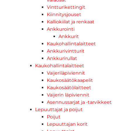
Vintturikettingit
Kiinnitysjouset
Kalliokiilat ja renkaat
Ankkurointi
Ankkurit
Kaukohallintalaitteet
Ankkurivintturit
Ankkurirullat
Kaukohallintalaitteet
Vaijeriläpiviennit
Kaukosäätökaapelit
Kaukosäätölaitteet
Vaijerin läpiviennit
Asennussarjat ja -tarvikkeet
Lepuuttajat ja poijut
Poijut
Lepuuttajan korit