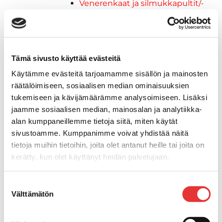
Venerenkaat ja silmukkapultit/-
ruuvit
Vetourat
Kansiruuvikkeet
Jätevesi
Tämä sivusto käyttää evästeitä
Kansiruuvikkeiden varaosat
Käytämme evästeitä tarjoamamme sisällön ja mainosten
Muoviseokset
räätälöimiseen, sosiaalisen median ominaisuuksien
Polttoaine
tukemiseen ja kävijämäärämme analysoimiseen. Lisäksi
Kansiruuvikkeitten varaosat
jaamme sosiaalisen median, mainosalan ja analytiikka-
Makea vesi
alan kumppaneillemme tietoja siitä, miten käytät
Keula- ja uimatasot
sivustoamme. Kumppanimme voivat yhdistää näitä
Uimatasot
tietoja muihin tietoihin, joita olet antanut heille tai joita on
Keulatasot
kerätty, kun olet käyttänyt heidän palvelujaan.
Hankaimet
Galvanoitu
Lisätietoja:
karilainen.fi/tietosuoja
Suostumuksen
Messinki/kromattu
Välttämätön
valinta
Kevytmetalli
Muovia