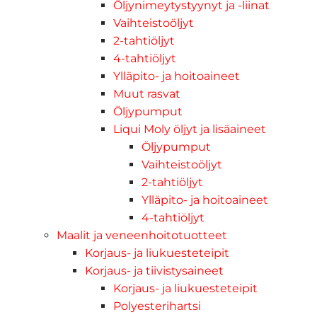
Öljynimeytystyynyt ja -liinat
Vaihteistoöljyt
2-tahtiöljyt
4-tahtiöljyt
Ylläpito- ja hoitoaineet
Muut rasvat
Öljypumput
Liqui Moly öljyt ja lisäaineet
Öljypumput
Vaihteistoöljyt
2-tahtiöljyt
Ylläpito- ja hoitoaineet
4-tahtiöljyt
Maalit ja veneenhoitotuotteet
Korjaus- ja liukuesteteipit
Korjaus- ja tiivistysaineet
Korjaus- ja liukuesteteipit
Polyesterihartsi