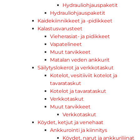
Hydrauliohjauspaketit
Hydrauliohjauspaketit
Kaidekiinnikkeet ja -pidikkeet
Kalastusvarusteet
Vieherasiat- ja pidikkeet
Vapatelineet
Muut tarvikkeet
Matalan veden ankkurit
Säilytyslokerot ja verkkotaskut
Kotelot, vesitiiviit kotelot ja
tavarataskut
Kotelot ja tavarataskut
Verkkotaskut
Muut tarvikkeet
Verkkotaskut
Köydet, ketjut ja venehaat
Ankkurointi ja kiinnitys
Köydet, narut ja ankkuriliinat