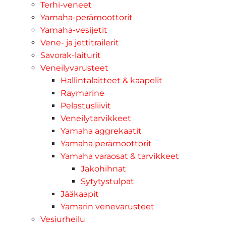
Terhi-veneet
Yamaha-perämoottorit
Yamaha-vesijetit
Vene- ja jettitrailerit
Savorak-laiturit
Veneilyvarusteet
Hallintalaitteet & kaapelit
Raymarine
Pelastusliivit
Veneilytarvikkeet
Yamaha aggrekaatit
Yamaha perämoottorit
Yamaha varaosat & tarvikkeet
Jakohihnat
Sytytystulpat
Jääkaapit
Yamarin venevarusteet
Vesiurheilu