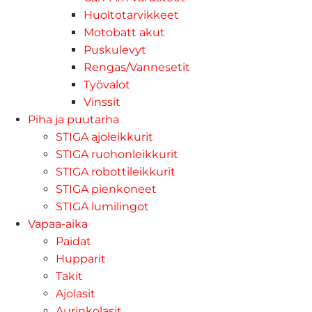
Huoltotarvikkeet
Motobatt akut
Puskulevyt
Rengas/Vannesetit
Työvalot
Vinssit
Piha ja puutarha
STIGA ajoleikkurit
STIGA ruohonleikkurit
STIGA robottileikkurit
STIGA pienkoneet
STIGA lumilingot
Vapaa-aika
Paidat
Hupparit
Takit
Ajolasit
Aurinkolasit