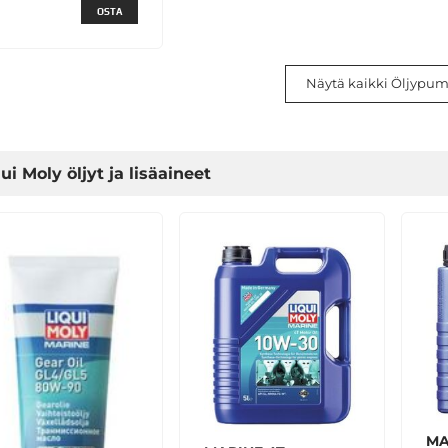
OSTA
Näytä kaikki Öljypum
ui Moly öljyt ja lisäaineet
MA