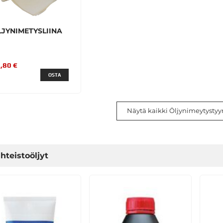
LJYNIMETYSLIINA
,80 €
OSTA
Näytä kaikki Öljynimeytystyyny
hteistoöljyt