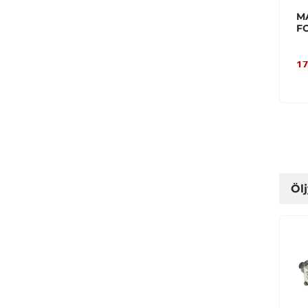
M
F
17
Öl