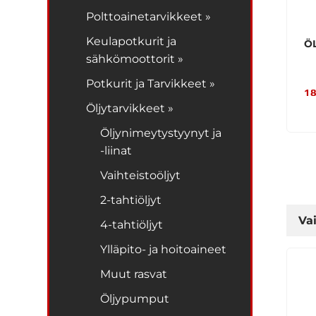
Polttoainetarvikkeet »
Keulapotkurit ja
Ö
sähkömoottorit »
Potkurit ja Tarvikkeet »
18
Öljytarvikkeet »
Öljynimeytystyynyt ja
-liinat
Vaihteistoöljyt
2-tahtiöljyt
Vai
4-tahtiöljyt
Ylläpito- ja hoitoaineet
Muut rasvat
Öljypumput