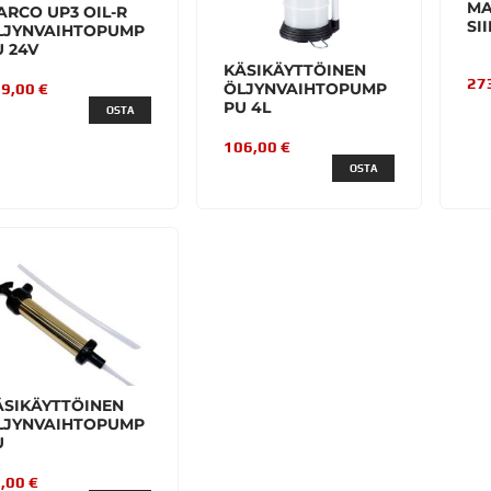
MA
ARCO UP3 OIL-R
SI
LJYNVAIHTOPUMP
 24V
KÄSIKÄYTTÖINEN
27
ÖLJYNVAIHTOPUMP
9,00 €
PU 4L
OSTA
106,00 €
OSTA
ÄSIKÄYTTÖINEN
LJYNVAIHTOPUMP
U
,00 €