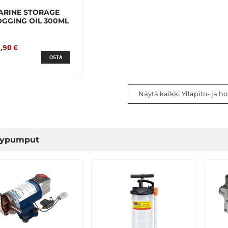
ARINE STORAGE
OGGING OIL 300ML
,90 €
OSTA
Näytä kaikki Ylläpito- ja ho
jypumput