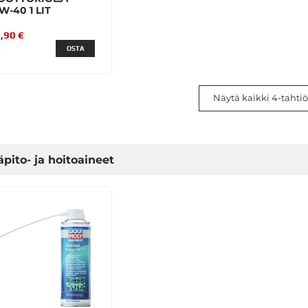
W-40 1 LIT
,90 €
OSTA
Näytä kaikki 4-tahtiöl
äpito- ja hoitoaineet