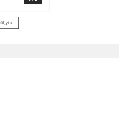
OSTA
öljyt »