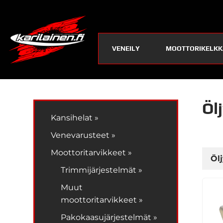
VENEILY
MOOTTORIKELKK
Öl
Kansihelat »
Venevarusteet »
Moottoritarvikkeet »
Öl
Trimmijärjestelmät »
Muut
moottoritarvikkeet »
Pakokaasujärjestelmät »