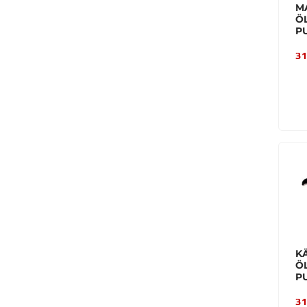
M
Ö
PU
31
K
Ö
P
31