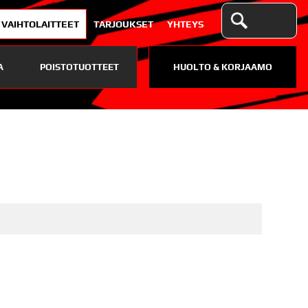
VAIHTOLAITTEET
TARJOUKSET
YHTEYS
A
POISTOTUOTTEET
HUOLTO & KORJAAMO