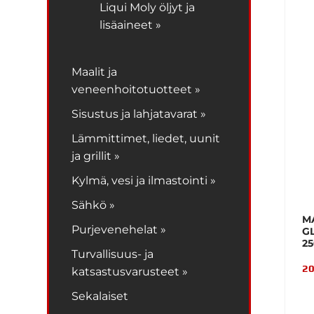
Liqui Moly öljyt ja
lisäaineet »
Maalit ja
veneenhoitotuotteet »
Sisustus ja lahjatavarat »
Lämmittimet, liedet, uunit
ja grillit »
Kylmä, vesi ja ilmastointi »
Sähkö »
M
Purjevenehelat »
G
2
Turvallisuus- ja
20
katsastusvarusteet »
Sekalaiset