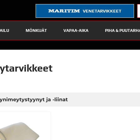
VENETARVIKKEET
AILU
MÖNKIJÄT
VAPAA-AIKA
PIHA & PUUTARH
jytarvikkeet
jynimeytystyynyt ja -liinat