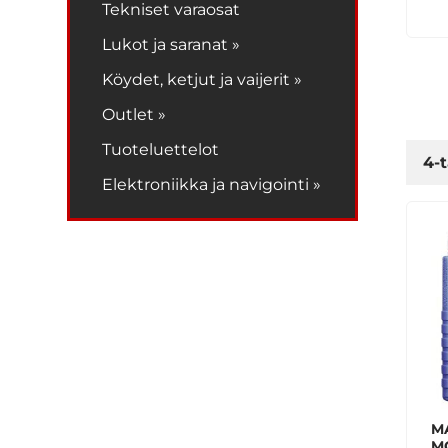
Tekniset varaosat
Lukot ja saranat »
Köydet, ketjut ja vaijerit »
Outlet »
Tuoteluettelot
4-t
Elektroniikka ja navigointi »
M
M