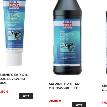
ARINE GEAR OIL
L4/GL5 75W-90
50ML
MARINE HP GEAR
MA
OIL 85W-90 1 LIT
GL
,90 €
OSTA
26,90 €
44
OSTA