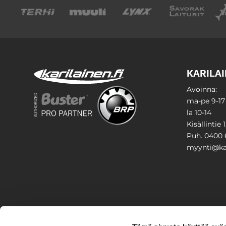
KARILAI
Avoinna:
ma-pe 9-17
la 10-14
Kisällintie 
Puh. 0400 
myynti@kar
PIHA & 