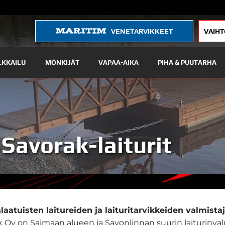
VENETARVIKKEET
VAIHT
LKKAILU
MÖNKIJÄT
VAPAA-AIKA
PIHA & PUUTARHA
Savorak-laiturit
laatuisten laitureiden ja laituritarvikkeiden valmist
 Oy on Saimaan alueen ja Savonlinnan suurin laiturinval