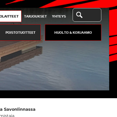
OLAITTEET
TARJOUKSET
YHTEYS
POISTOTUOTTEET
HUOLTO & KORJAAMO
aja Savonlinnassa
mistaja.