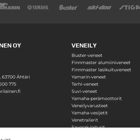
NEN OY
VENEILY
Buster-veneet
Finnmaster alumiiniveneet
Finnmaster lasikuituveneet
1, 63700 Ähtäri
Yamarin-veneet
600 775
Terhi-veneet
ilainen.fi
Suvi-veneet
Yamaha-perämoottorit
Veneilyvarusteet
Yamaha-vesijetit
Venetrailerit
Savorak-laiturit
PUUTARHA
KARILAINEN