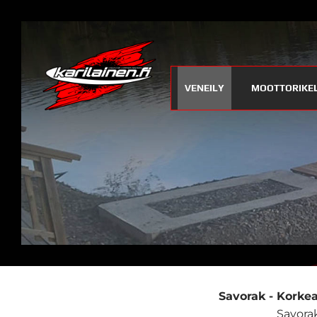
VENEILY
MOOTTORIKE
Savorak - Korkea
Savorak