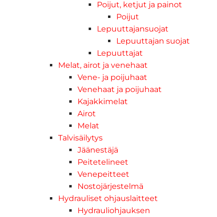
Poijut, ketjut ja painot
Poijut
Lepuuttajansuojat
Lepuuttajan suojat
Lepuuttajat
Melat, airot ja venehaat
Vene- ja poijuhaat
Venehaat ja poijuhaat
Kajakkimelat
Airot
Melat
Talvisäilytys
Jäänestäjä
Peitetelineet
Venepeitteet
Nostojärjestelmä
Hydrauliset ohjauslaitteet
Hydrauliohjauksen