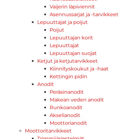
Vaijerin läpiviennit
Asennussarjat ja -tarvikkeet
Lepuuttajat ja poijut
Poijut
Lepuuttajan korit
Lepuuttajat
Lepuuttajan suojat
Ketjut ja ketjutarvikkeet
Kiinnityskoukut ja -haat
Kettingin pidin
Anodit
Peräsinanodit
Makean veden anodit
Runkoanodit
Akselianodit
Moottorianodit
Moottoritarvikkeet
Trimmijärjestelmät