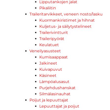
Lipputankojen jalat
Pikaliitin
Traileritarvikkeet, veneen nosto/lasku
Kuormankiristimet ja hihnat
Kuljetus- ja säilytystelineet
Trailerivintturit
Traileripyörät
Keulatuet
Veneilyasusteet
Kumisaappaat
Jalkineet
Kuivapuvut
Käsineet
Lämpöalusasut
Purjehdushanskat
Silmälasinauhat
Poijut ja lepuuttajat
Lepuuttajat ja poijut