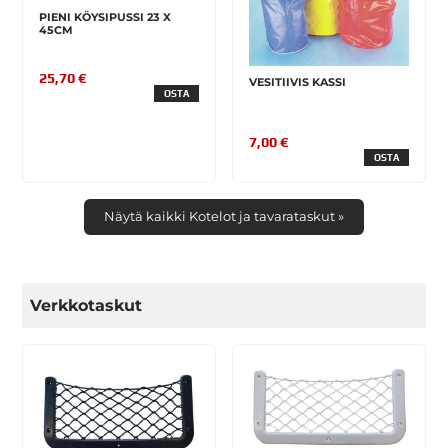
PIENI KÖYSIPUSSI 23 X
45CM
25,70 €
VESITIIVIS KASSI
OSTA
7,00 €
OSTA
Näytä kaikki Kotelot ja tavarataskut »
Verkkotaskut