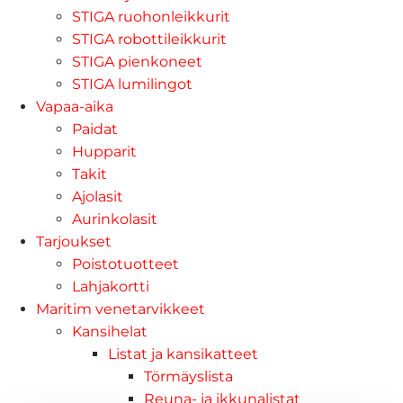
STIGA ruohonleikkurit
STIGA robottileikkurit
STIGA pienkoneet
STIGA lumilingot
Vapaa-aika
Paidat
Hupparit
Takit
Ajolasit
Aurinkolasit
Tarjoukset
Poistotuotteet
Lahjakortti
Maritim venetarvikkeet
Kansihelat
Listat ja kansikatteet
Törmäyslista
Reuna- ja ikkunalistat