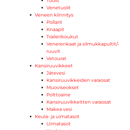
Tuolit
Venetuolit
Veneen kiinnitys
Pollarit
Knaapit
Trailerikoukut
Venerenkaat ja silmukkapultit/-
ruuvit
Vetourat
Kansiruuvikkeet
Jätevesi
Kansiruuvikkeiden varaosat
Muoviseokset
Polttoaine
Kansiruuvikkeitten varaosat
Makea vesi
Keula- ja uimatasot
Uimatasot