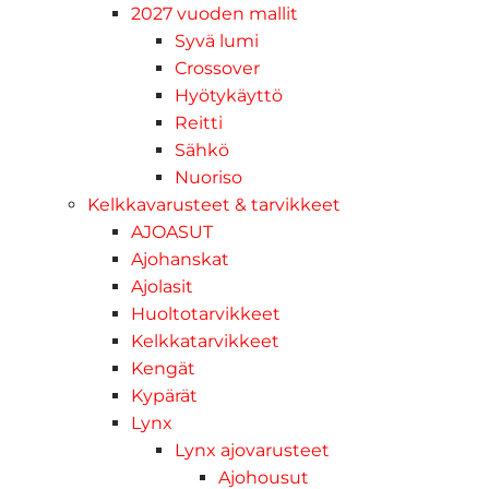
2027 vuoden mallit
Syvä lumi
Crossover
Hyötykäyttö
Reitti
Sähkö
Nuoriso
Kelkkavarusteet & tarvikkeet
AJOASUT
Ajohanskat
Ajolasit
Huoltotarvikkeet
Kelkkatarvikkeet
Kengät
Kypärät
Lynx
Lynx ajovarusteet
Ajohousut