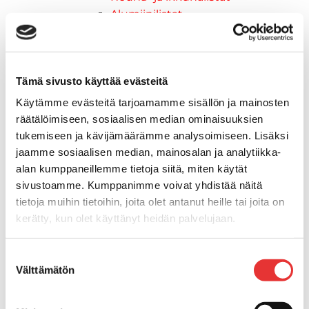
Alumiinilistat
Venevarusteet
Reuna-, köli-, törmäyslistat ja
kansikate
Tämä sivusto käyttää evästeitä
Muut tarvikkeet
Köli- ja eväsuojat
Käytämme evästeitä tarjoamamme sisällön ja mainosten
Venetikkaat
räätälöimiseen, sosiaalisen median ominaisuuksien
Keulatikkaat, -tasot ja
tukemiseen ja kävijämäärämme analysoimiseen. Lisäksi
varusteet
jaamme sosiaalisen median, mainosalan ja analytiikka-
alan kumppaneillemme tietoja siitä, miten käytät
Kasettitikkaat
sivustoamme. Kumppanimme voivat yhdistää näitä
Keulatikkaat
tietoja muihin tietoihin, joita olet antanut heille tai joita on
Kaide- ja kuomuhelat
kerätty, kun olet käyttänyt heidän palvelujaan.
Muut tarvikkeet
Kaidevaijerit, -verkot ja
Lisätietoja:
karilainen.fi/tietosuoja
päätehelat
Suostumuksen
Välttämätön
valinta
Keulatikkaat, -tasot ja
varusteet
Keulakaiteet ja