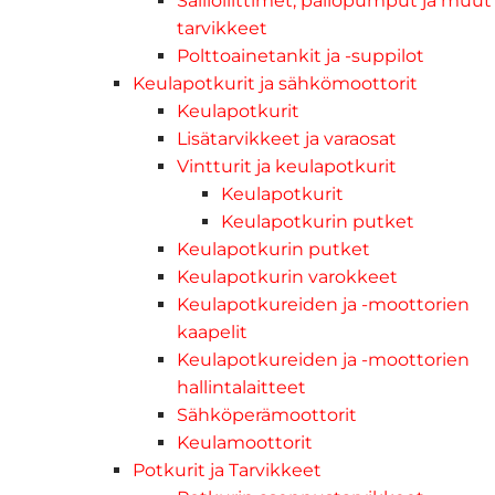
Säiliöliittimet, pallopumput ja muut
tarvikkeet
Polttoainetankit ja -suppilot
Keulapotkurit ja sähkömoottorit
Keulapotkurit
Lisätarvikkeet ja varaosat
Vintturit ja keulapotkurit
Keulapotkurit
Keulapotkurin putket
Keulapotkurin putket
Keulapotkurin varokkeet
Keulapotkureiden ja -moottorien
kaapelit
Keulapotkureiden ja -moottorien
hallintalaitteet
Sähköperämoottorit
Keulamoottorit
Potkurit ja Tarvikkeet