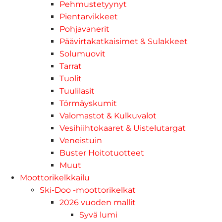
Pehmustetyynyt
Pientarvikkeet
Pohjavanerit
Päävirtakatkaisimet & Sulakkeet
Solumuovit
Tarrat
Tuolit
Tuulilasit
Törmäyskumit
Valomastot & Kulkuvalot
Vesihiihtokaaret & Uistelutargat
Veneistuin
Buster Hoitotuotteet
Muut
Moottorikelkkailu
Ski-Doo -moottorikelkat
2026 vuoden mallit
Syvä lumi