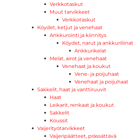
Verkkotaskut
Muut tarvikkeet
Verkkotaskut
Köydet, ketjut ja venehaat
Ankkurointi ja kiinnitys
Köydet, narut ja ankkuriliinat
Ankkurikelat
Melat, airot ja venehaat
Venehaat ja koukut
Vene- ja poijuhaat
Venehaat ja poijuhaat
Sakkelit, haat ja vanttiruuvit
Haat
Leikarit, renkaat ja koukut
Sakkelit
Koussit
Vaijerityötarvikkeet
Vaijeripäätteet, prässättävä