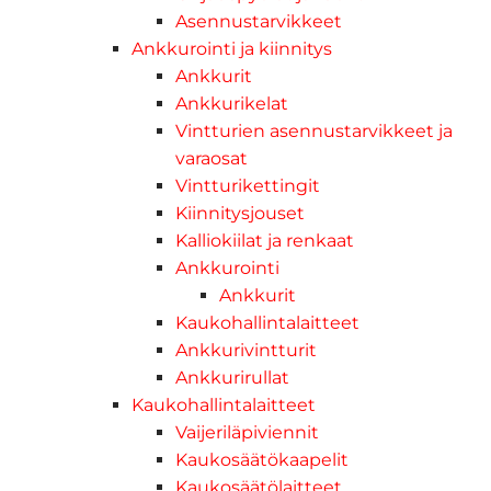
Asennustarvikkeet
Ankkurointi ja kiinnitys
Ankkurit
Ankkurikelat
Vintturien asennustarvikkeet ja
varaosat
Vintturikettingit
Kiinnitysjouset
Kalliokiilat ja renkaat
Ankkurointi
Ankkurit
Kaukohallintalaitteet
Ankkurivintturit
Ankkurirullat
Kaukohallintalaitteet
Vaijeriläpiviennit
Kaukosäätökaapelit
Kaukosäätölaitteet