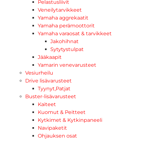
Pelastusliivit
Veneilytarvikkeet
Yamaha aggrekaatit
Yamaha perämoottorit
Yamaha varaosat & tarvikkeet
Jakohihnat
Sytytystulpat
Jääkaapit
Yamarin venevarusteet
Vesiurheilu
Drive lisävarusteet
Tyynyt,Patjat
Buster-lisävarusteet
Kaiteet
Kuomut & Peitteet
Kytkimet & Kytkinpaneeli
Navipaketit
Ohjauksen osat