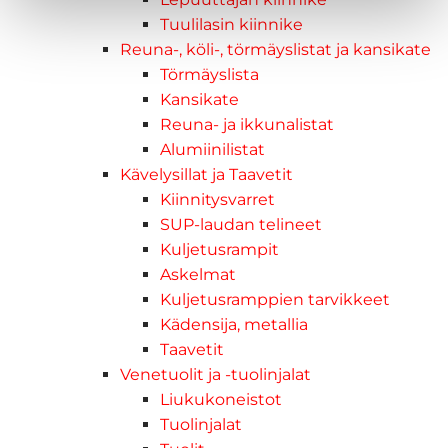
Tuulilasin kiinnike
Reuna-, köli-, törmäyslistat ja kansikate
Törmäyslista
Kansikate
Reuna- ja ikkunalistat
Alumiinilistat
Kävelysillat ja Taavetit
Kiinnitysvarret
SUP-laudan telineet
Kuljetusrampit
Askelmat
Kuljetusramppien tarvikkeet
Kädensija, metallia
Taavetit
Venetuolit ja -tuolinjalat
Liukukoneistot
Tuolinjalat