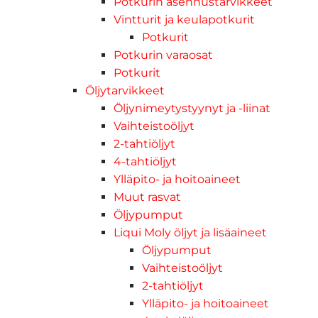
Potkurin asennustarvikkeet
Vintturit ja keulapotkurit
Potkurit
Potkurin varaosat
Potkurit
Öljytarvikkeet
Öljynimeytystyynyt ja -liinat
Vaihteistoöljyt
2-tahtiöljyt
4-tahtiöljyt
Ylläpito- ja hoitoaineet
Muut rasvat
Öljypumput
Liqui Moly öljyt ja lisäaineet
Öljypumput
Vaihteistoöljyt
2-tahtiöljyt
Ylläpito- ja hoitoaineet