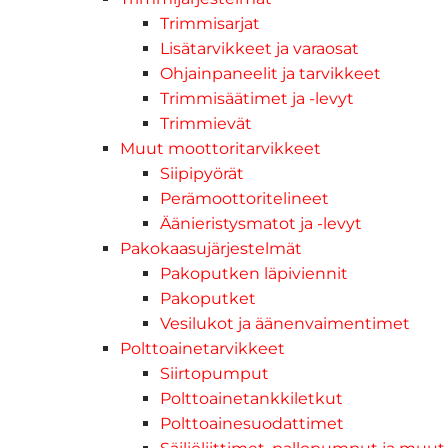
Trimmisarjat
Lisätarvikkeet ja varaosat
Ohjainpaneelit ja tarvikkeet
Trimmisäätimet ja -levyt
Trimmievät
Muut moottoritarvikkeet
Siipipyörät
Perämoottoritelineet
Äänieristysmatot ja -levyt
Pakokaasujärjestelmät
Pakoputken läpiviennit
Pakoputket
Vesilukot ja äänenvaimentimet
Polttoainetarvikkeet
Siirtopumput
Polttoainetankkiletkut
Polttoainesuodattimet