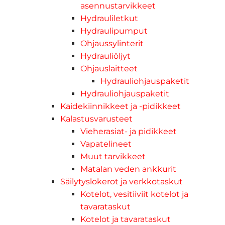
asennustarvikkeet
Hydrauliletkut
Hydraulipumput
Ohjaussylinterit
Hydrauliöljyt
Ohjauslaitteet
Hydrauliohjauspaketit
Hydrauliohjauspaketit
Kaidekiinnikkeet ja -pidikkeet
Kalastusvarusteet
Vieherasiat- ja pidikkeet
Vapatelineet
Muut tarvikkeet
Matalan veden ankkurit
Säilytyslokerot ja verkkotaskut
Kotelot, vesitiiviit kotelot ja
tavarataskut
Kotelot ja tavarataskut