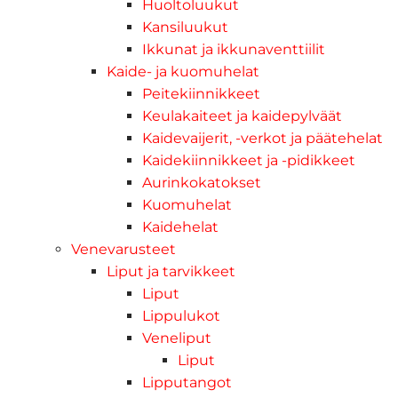
Huoltoluukut
Kansiluukut
Ikkunat ja ikkunaventtiilit
Kaide- ja kuomuhelat
Peitekiinnikkeet
Keulakaiteet ja kaidepylväät
Kaidevaijerit, -verkot ja päätehelat
Kaidekiinnikkeet ja -pidikkeet
Aurinkokatokset
Kuomuhelat
Kaidehelat
Venevarusteet
Liput ja tarvikkeet
Liput
Lippulukot
Veneliput
Liput
Lipputangot