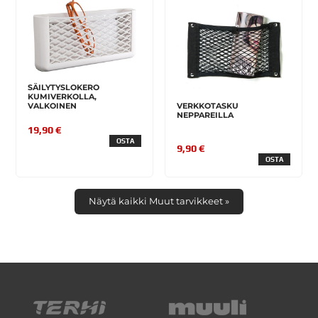
SÄILYTYSLOKERO
KUMIVERKOLLA,
VALKOINEN
VERKKOTASKU
NEPPAREILLA
19,90 €
OSTA
9,90 €
OSTA
Näytä kaikki Muut tarvikkeet »