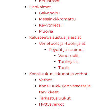
Keulatasot
Hankaimet
Galvanoitu
Messinki/kromattu
Kevytmetalli
Muovia
Kalusteet, sisustus ja astiat
Venetuolit ja -tuolinjalat
Pöydät ja istuimet
Venetuolit
Tuolinjalat
Tuolit
Kansiluukut, ikkunat ja verhot
Verhot
Kansiluukkujen varaosat ja
tarvikkeet
Tarkastusluukut
Hyttysverkot