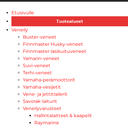
Etusivulle
Tuotealueet
Veneily
Buster-veneet
Finnmaster Husky-veneet
Finnmaster lasikuituveneet
Yamarin-veneet
Suvi-veneet
Terhi-veneet
Yamaha-perämoottorit
Yamaha-vesijetit
Vene- ja jettitrailerit
Savorak-laiturit
Veneilyvarusteet
Hallintalaitteet & kaapelit
Raymarine