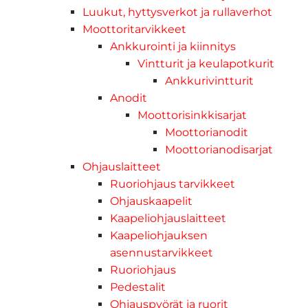
Luukut, hyttysverkot ja rullaverhot
Moottoritarvikkeet
Ankkurointi ja kiinnitys
Vintturit ja keulapotkurit
Ankkurivintturit
Anodit
Moottorisinkkisarjat
Moottorianodit
Moottorianodisarjat
Ohjauslaitteet
Ruoriohjaus tarvikkeet
Ohjauskaapelit
Kaapeliohjauslaitteet
Kaapeliohjauksen
asennustarvikkeet
Ruoriohjaus
Pedestalit
Ohjauspyörät ja ruorit