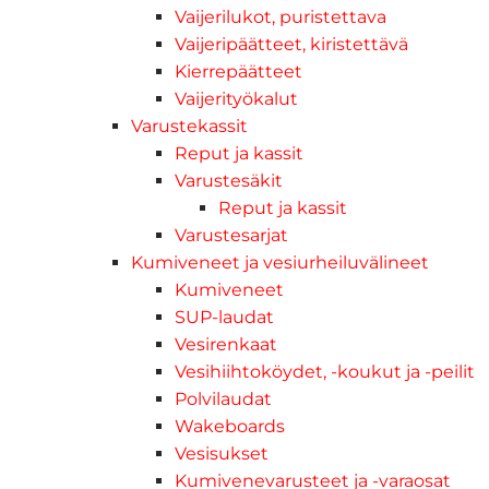
Vaijerilukot, puristettava
Vaijeripäätteet, kiristettävä
Kierrepäätteet
Vaijerityökalut
Varustekassit
Reput ja kassit
Varustesäkit
Reput ja kassit
Varustesarjat
Kumiveneet ja vesiurheiluvälineet
Kumiveneet
SUP-laudat
Vesirenkaat
Vesihiihtoköydet, -koukut ja -peilit
Polvilaudat
Wakeboards
Vesisukset
Kumivenevarusteet ja -varaosat