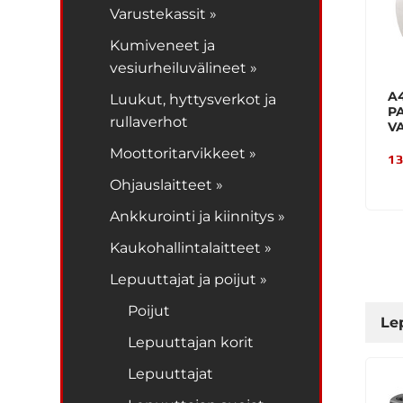
Varustekassit »
Kumiveneet ja
vesiurheiluvälineet »
A
Luukut, hyttysverkot ja
P
rullaverhot
V
Moottoritarvikkeet »
13
Ohjauslaitteet »
Ankkurointi ja kiinnitys »
Kaukohallintalaitteet »
Lepuuttajat ja poijut »
Poijut
Le
Lepuuttajan korit
Lepuuttajat