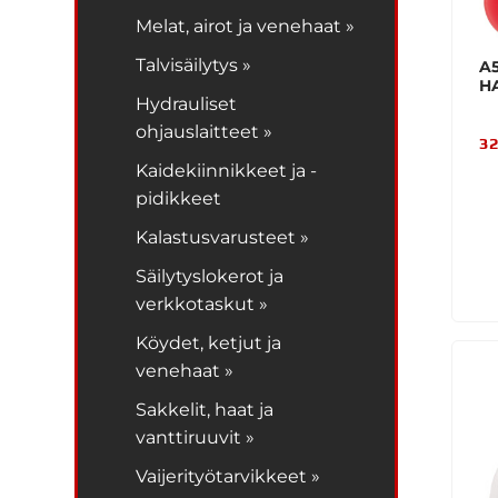
Melat, airot ja venehaat »
Talvisäilytys »
A
H
Hydrauliset
ohjauslaitteet »
32
Kaidekiinnikkeet ja -
pidikkeet
Kalastusvarusteet »
Säilytyslokerot ja
verkkotaskut »
Köydet, ketjut ja
venehaat »
Sakkelit, haat ja
vanttiruuvit »
Vaijerityötarvikkeet »