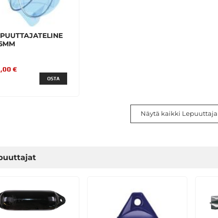
EPUUTTAJATELINE
95MM
,00 €
OSTA
Näytä kaikki Lepuuttajan
puuttajat