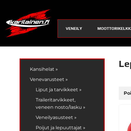
VENEILY
MOOTTORIKELKK
Le
Kansihelat »
Venevarusteet »
Liput ja tarvikkeet »
Po
Traileritarvikkeet,
veneen nosto/lasku »
Veneilyasusteet »
Poijut ja lepuuttajat »