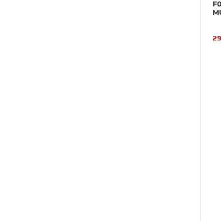
F0
M
29