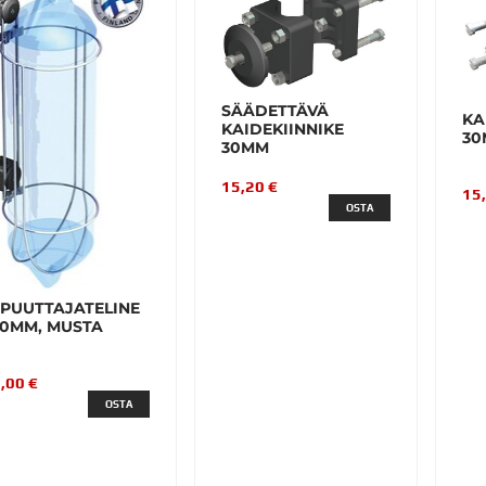
SÄÄDETTÄVÄ
KA
KAIDEKIINNIKE
30
30MM
15,20 €
15
OSTA
EPUUTTAJATELINE
30MM, MUSTA
,00 €
OSTA