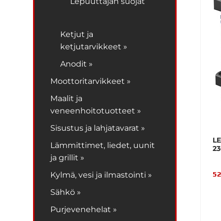
Lepuuttajan suojat
Ketjut ja
ketjutarvikkeet »
Anodit »
Moottoritarvikkeet »
Maalit ja
veneenhoitotuotteet »
Sisustus ja lahjatavarat »
L
Lämmittimet, liedet, uunit
2
ja grillit »
52
Kylmä, vesi ja ilmastointi »
Sähkö »
Purjevenehelat »