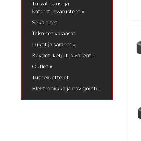
Turvallisuus- ja
katsastusvarusteet »
Sekalaiset
Tekniset varaosat
Lukot ja saranat »
Köydet, ketjut ja vaijerit »
Outlet »
Tuoteluettelot
Elektroniikka ja navigointi »