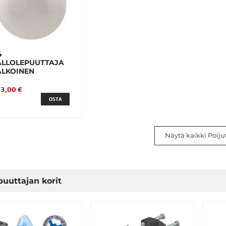
4
ALLOLEPUUTTAJA
ALKOINEN
3,00 €
OSTA
Näytä kaikki Poijut
puuttajan korit