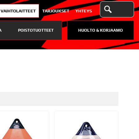
VAIHTOLAITTEET
TARJOUKSET
YHTEYS
A
POISTOTUOTTEET
HUOLTO & KORJAAMO