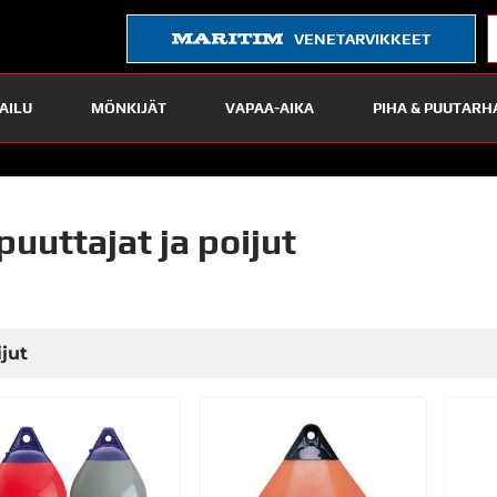
VENETARVIKKEET
AILU
MÖNKIJÄT
VAPAA-AIKA
PIHA & PUUTARH
puuttajat ja poijut
ijut