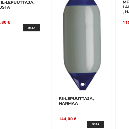
MF
1L-LEPUUTTAJA,
LA
USTA
, 
11
,80 €
OSTA
F5-LEPUUTTAJA,
HARMAA
144,00 €
OSTA