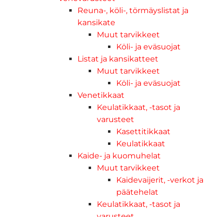
Reuna-, köli-, törmäyslistat ja
kansikate
Muut tarvikkeet
Köli- ja eväsuojat
Listat ja kansikatteet
Muut tarvikkeet
Köli- ja eväsuojat
Venetikkaat
Keulatikkaat, -tasot ja
varusteet
Kasettitikkaat
Keulatikkaat
Kaide- ja kuomuhelat
Muut tarvikkeet
Kaidevaijerit, -verkot ja
päätehelat
Keulatikkaat, -tasot ja
varusteet