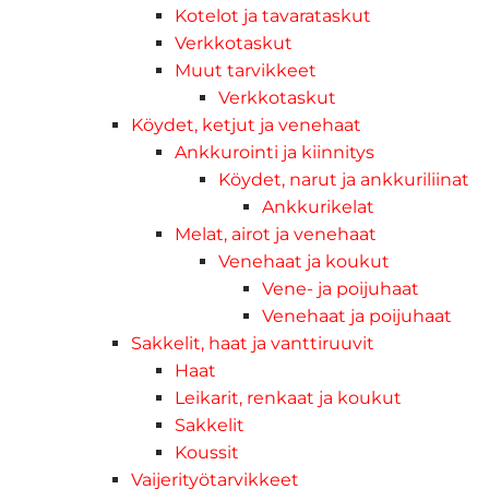
Kotelot ja tavarataskut
Verkkotaskut
Muut tarvikkeet
Verkkotaskut
Köydet, ketjut ja venehaat
Ankkurointi ja kiinnitys
Köydet, narut ja ankkuriliinat
Ankkurikelat
Melat, airot ja venehaat
Venehaat ja koukut
Vene- ja poijuhaat
Venehaat ja poijuhaat
Sakkelit, haat ja vanttiruuvit
Haat
Leikarit, renkaat ja koukut
Sakkelit
Koussit
Vaijerityötarvikkeet