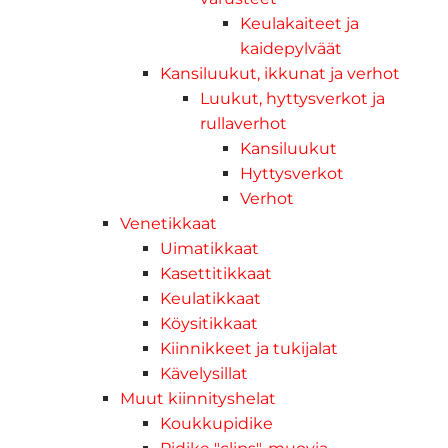
Keulakaiteet ja
kaidepylväät
Kansiluukut, ikkunat ja verhot
Luukut, hyttysverkot ja
rullaverhot
Kansiluukut
Hyttysverkot
Verhot
Venetikkaat
Uimatikkaat
Kasettitikkaat
Keulatikkaat
Köysitikkaat
Kiinnikkeet ja tukijalat
Kävelysillat
Muut kiinnityshelat
Koukkupidike