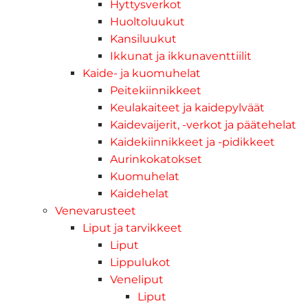
Hyttysverkot
Huoltoluukut
Kansiluukut
Ikkunat ja ikkunaventtiilit
Kaide- ja kuomuhelat
Peitekiinnikkeet
Keulakaiteet ja kaidepylväät
Kaidevaijerit, -verkot ja päätehelat
Kaidekiinnikkeet ja -pidikkeet
Aurinkokatokset
Kuomuhelat
Kaidehelat
Venevarusteet
Liput ja tarvikkeet
Liput
Lippulukot
Veneliput
Liput