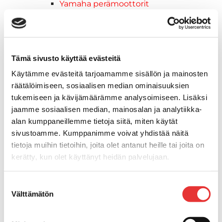
Yamaha perämoottorit
Yamaha varaosat & tarvikkeet
Jakohihnat
Sytytystulpat
Jääkaapit
Tämä sivusto käyttää evästeitä
Yamarin venevarusteet
Käytämme evästeitä tarjoamamme sisällön ja mainosten
Vesiurheilu
räätälöimiseen, sosiaalisen median ominaisuuksien
Drive lisävarusteet
tukemiseen ja kävijämäärämme analysoimiseen. Lisäksi
Tyynyt,Patjat
jaamme sosiaalisen median, mainosalan ja analytiikka-
Buster-lisävarusteet
alan kumppaneillemme tietoja siitä, miten käytät
Kaiteet
sivustoamme. Kumppanimme voivat yhdistää näitä
Kuomut & Peitteet
tietoja muihin tietoihin, joita olet antanut heille tai joita on
Kytkimet & Kytkinpaneeli
kerätty, kun olet käyttänyt heidän palvelujaan.
Navipaketit
Ohjauksen osat
Lisätietoja:
karilainen.fi/tietosuoja
Suostumuksen
Pehmustetyynyt
Välttämätön
valinta
Pientarvikkeet
Pohjavanerit