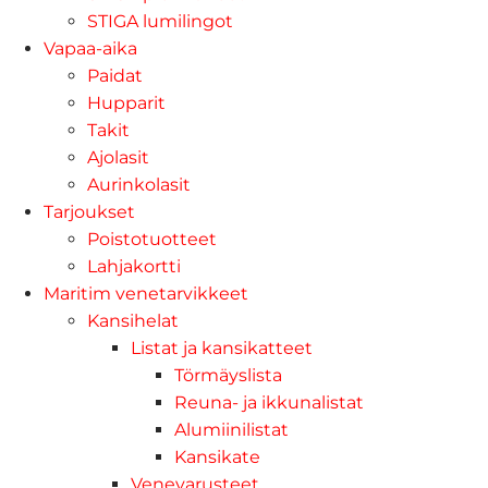
STIGA lumilingot
Vapaa-aika
Paidat
Hupparit
Takit
Ajolasit
Aurinkolasit
Tarjoukset
Poistotuotteet
Lahjakortti
Maritim venetarvikkeet
Kansihelat
Listat ja kansikatteet
Törmäyslista
Reuna- ja ikkunalistat
Alumiinilistat
Kansikate
Venevarusteet