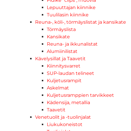
Pidike "clips", muovia
Lepuuttajan kiinnike
Tuulilasin kiinnike
Reuna-, köli-, törmäyslistat ja kansikate
Törmäyslista
Kansikate
Reuna- ja ikkunalistat
Alumiinilistat
Kävelysillat ja Taavetit
Kiinnitysvarret
SUP-laudan telineet
Kuljetusrampit
Askelmat
Kuljetusramppien tarvikkeet
Kädensija, metallia
Taavetit
Venetuolit ja -tuolinjalat
Liukukoneistot