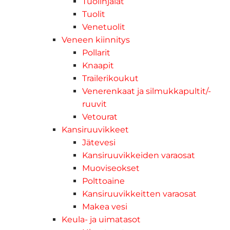
Tuolinjalat
Tuolit
Venetuolit
Veneen kiinnitys
Pollarit
Knaapit
Trailerikoukut
Venerenkaat ja silmukkapultit/-
ruuvit
Vetourat
Kansiruuvikkeet
Jätevesi
Kansiruuvikkeiden varaosat
Muoviseokset
Polttoaine
Kansiruuvikkeitten varaosat
Makea vesi
Keula- ja uimatasot