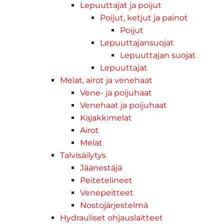
Lepuuttajat ja poijut
Poijut, ketjut ja painot
Poijut
Lepuuttajansuojat
Lepuuttajan suojat
Lepuuttajat
Melat, airot ja venehaat
Vene- ja poijuhaat
Venehaat ja poijuhaat
Kajakkimelat
Airot
Melat
Talvisäilytys
Jäänestäjä
Peitetelineet
Venepeitteet
Nostojärjestelmä
Hydrauliset ohjauslaitteet