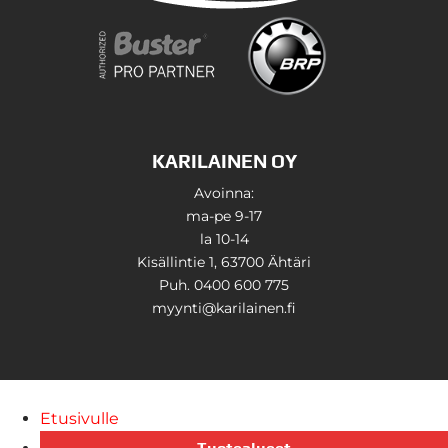
KARILAINEN OY
Avoinna:
ma-pe 9-17
la 10-14
Kisällintie 1, 63700 Ähtäri
Puh. 0400 600 775
myynti@karilainen.fi
Etusivulle