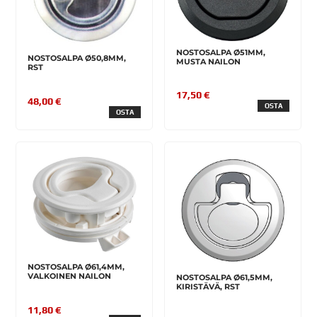
NOSTOSALPA Ø51MM,
NOSTOSALPA Ø50,8MM,
MUSTA NAILON
RST
17,50 €
48,00 €
OSTA
OSTA
NOSTOSALPA Ø61,4MM,
VALKOINEN NAILON
NOSTOSALPA Ø61,5MM,
KIRISTÄVÄ, RST
11,80 €