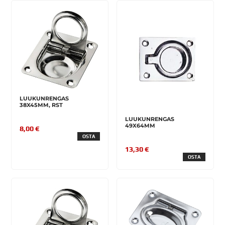
LUUKUNRENGAS
38X45MM, RST
LUUKUNRENGAS
49X64MM
8,00 €
OSTA
13,30 €
OSTA