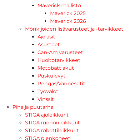
Maverick mallisto
Maverick 2025
Maverick 2026
Mönkijöiden lisävarusteet ja -tarvikkeet
Ajolasit
Asusteet
Can-Am varusteet
Huoltotarvikkeet
Motobatt akut
Puskulevyt
Rengas/Vannesetit
Työvalot
Vinssit
Piha ja puutarha
STIGA ajoleikkurit
STIGA ruohonleikkurit
STIGA robottileikkurit
STIGA pienkoneet