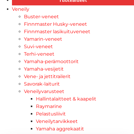
Tuotealueet
Veneily
Buster-veneet
Finnmaster Husky-veneet
Finnmaster lasikuituveneet
Yamarin-veneet
Suvi-veneet
Terhi-veneet
Yamaha-perämoottorit
Yamaha-vesijetit
Vene- ja jettitrailerit
Savorak-laiturit
Veneilyvarusteet
Hallintalaitteet & kaapelit
Raymarine
Pelastusliivit
Veneilytarvikkeet
Yamaha aggrekaatit