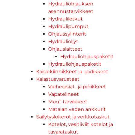
Hydrauliohjauksen
asennustarvikkeet
Hydrauliletkut
Hydraulipumput
Ohjaussylinterit
Hydrauliöljyt
Ohjauslaitteet
Hydrauliohjauspaketit
Hydrauliohjauspaketit
Kaidekiinnikkeet ja -pidikkeet
Kalastusvarusteet
Vieherasiat- ja pidikkeet
Vapatelineet
Muut tarvikkeet
Matalan veden ankkurit
Säilytyslokerot ja verkkotaskut
Kotelot, vesitiiviit kotelot ja
tavarataskut