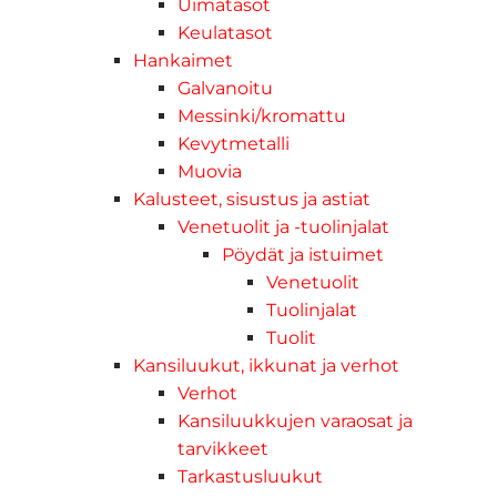
Uimatasot
Keulatasot
Hankaimet
Galvanoitu
Messinki/kromattu
Kevytmetalli
Muovia
Kalusteet, sisustus ja astiat
Venetuolit ja -tuolinjalat
Pöydät ja istuimet
Venetuolit
Tuolinjalat
Tuolit
Kansiluukut, ikkunat ja verhot
Verhot
Kansiluukkujen varaosat ja
tarvikkeet
Tarkastusluukut