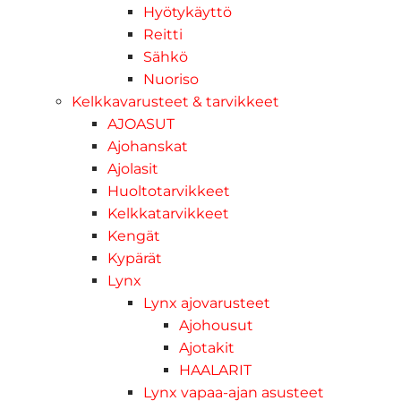
Hyötykäyttö
Reitti
Sähkö
Nuoriso
Kelkkavarusteet & tarvikkeet
AJOASUT
Ajohanskat
Ajolasit
Huoltotarvikkeet
Kelkkatarvikkeet
Kengät
Kypärät
Lynx
Lynx ajovarusteet
Ajohousut
Ajotakit
HAALARIT
Lynx vapaa-ajan asusteet