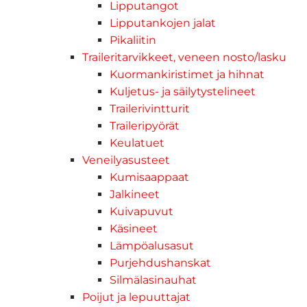
Lipputangot
Lipputankojen jalat
Pikaliitin
Traileritarvikkeet, veneen nosto/lasku
Kuormankiristimet ja hihnat
Kuljetus- ja säilytystelineet
Trailerivintturit
Traileripyörät
Keulatuet
Veneilyasusteet
Kumisaappaat
Jalkineet
Kuivapuvut
Käsineet
Lämpöalusasut
Purjehdushanskat
Silmälasinauhat
Poijut ja lepuuttajat