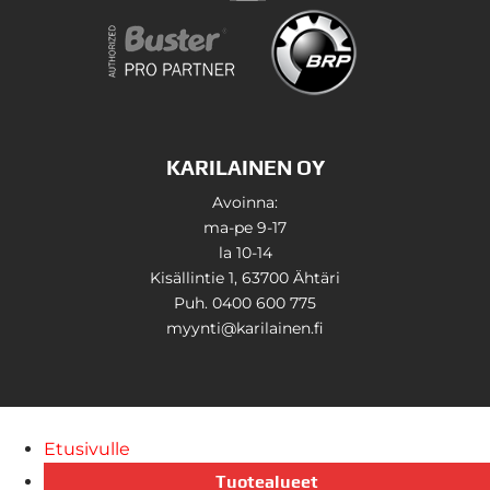
KARILAINEN OY
Avoinna:
ma-pe 9-17
la 10-14
Kisällintie 1, 63700 Ähtäri
Puh. 0400 600 775
myynti@karilainen.fi
Etusivulle
Tuotealueet