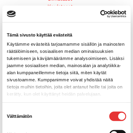
Keulatasot
Hankaimet
Galvanoitu
Messinki/kromattu
Tämä sivusto käyttää evästeitä
Kevytmetalli
Muovia
Käytämme evästeitä tarjoamamme sisällön ja mainosten
Kalusteet, sisustus ja astiat
räätälöimiseen, sosiaalisen median ominaisuuksien
Venetuolit ja -tuolinjalat
tukemiseen ja kävijämäärämme analysoimiseen. Lisäksi
jaamme sosiaalisen median, mainosalan ja analytiikka-
Pöydät ja istuimet
alan kumppaneillemme tietoja siitä, miten käytät
Venetuolit
sivustoamme. Kumppanimme voivat yhdistää näitä
Tuolinjalat
tietoja muihin tietoihin, joita olet antanut heille tai joita on
Tuolit
kerätty, kun olet käyttänyt heidän palvelujaan.
Kansiluukut, ikkunat ja verhot
Verhot
Lisätietoja:
karilainen.fi/tietosuoja
Kansiluukkujen varaosat ja
Suostumuksen
Välttämätön
valinta
tarvikkeet
Tarkastusluukut
Hyttysverkot