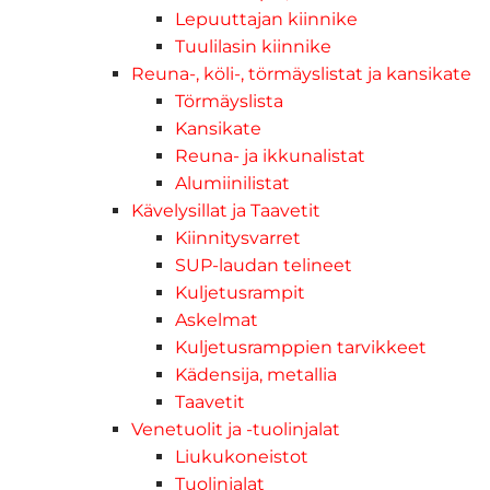
Lepuuttajan kiinnike
Tuulilasin kiinnike
Reuna-, köli-, törmäyslistat ja kansikate
Törmäyslista
Kansikate
Reuna- ja ikkunalistat
Alumiinilistat
Kävelysillat ja Taavetit
Kiinnitysvarret
SUP-laudan telineet
Kuljetusrampit
Askelmat
Kuljetusramppien tarvikkeet
Kädensija, metallia
Taavetit
Venetuolit ja -tuolinjalat
Liukukoneistot
Tuolinjalat