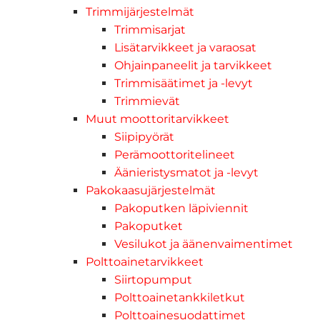
Trimmijärjestelmät
Trimmisarjat
Lisätarvikkeet ja varaosat
Ohjainpaneelit ja tarvikkeet
Trimmisäätimet ja -levyt
Trimmievät
Muut moottoritarvikkeet
Siipipyörät
Perämoottoritelineet
Äänieristysmatot ja -levyt
Pakokaasujärjestelmät
Pakoputken läpiviennit
Pakoputket
Vesilukot ja äänenvaimentimet
Polttoainetarvikkeet
Siirtopumput
Polttoainetankkiletkut
Polttoainesuodattimet