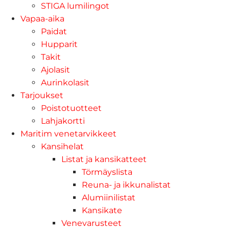
STIGA lumilingot
Vapaa-aika
Paidat
Hupparit
Takit
Ajolasit
Aurinkolasit
Tarjoukset
Poistotuotteet
Lahjakortti
Maritim venetarvikkeet
Kansihelat
Listat ja kansikatteet
Törmäyslista
Reuna- ja ikkunalistat
Alumiinilistat
Kansikate
Venevarusteet