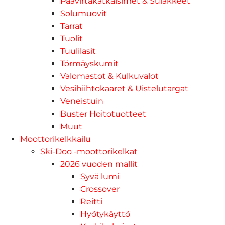
Päävirtakatkaisimet & Sulakkeet
Solumuovit
Tarrat
Tuolit
Tuulilasit
Törmäyskumit
Valomastot & Kulkuvalot
Vesihiihtokaaret & Uistelutargat
Veneistuin
Buster Hoitotuotteet
Muut
Moottorikelkkailu
Ski-Doo -moottorikelkat
2026 vuoden mallit
Syvä lumi
Crossover
Reitti
Hyötykäyttö