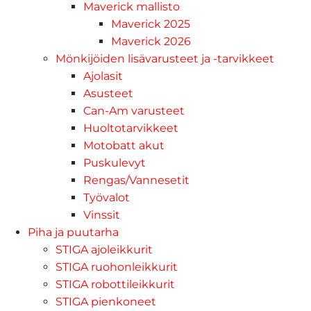
Maverick mallisto
Maverick 2025
Maverick 2026
Mönkijöiden lisävarusteet ja -tarvikkeet
Ajolasit
Asusteet
Can-Am varusteet
Huoltotarvikkeet
Motobatt akut
Puskulevyt
Rengas/Vannesetit
Työvalot
Vinssit
Piha ja puutarha
STIGA ajoleikkurit
STIGA ruohonleikkurit
STIGA robottileikkurit
STIGA pienkoneet