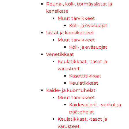
Reuna-, köli-, törmäyslistat ja
kansikate
Muut tarvikkeet
Köli- ja eväsuojat
Listat ja kansikatteet
Muut tarvikkeet
Köli- ja eväsuojat
Venetikkaat
Keulatikkaat, -tasot ja
varusteet
Kasettitikkaat
Keulatikkaat
Kaide- ja kuomuhelat
Muut tarvikkeet
Kaidevaijerit, -verkot ja
päätehelat
Keulatikkaat, -tasot ja
varusteet