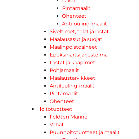
Lakat
Pintamaalit
Ohenteet
Antifouling-maalit
Siveltimet, telat ja lastat
Maalausasut ja suojat
Maalinpoistoaineet
Epoksihartsijärjestelmä
Lastat ja kaapimet
Pohjamaalit
Maalaustarvikkeet
Antifouling-maalit
Pintamaalit
Ohenteet
Hoitotuotteet
Feldten Marine
Vahat
Puunhoitotuotteet ja maalit