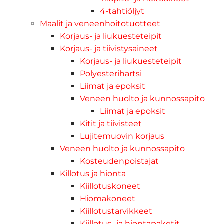
4-tahtiöljyt
Maalit ja veneenhoitotuotteet
Korjaus- ja liukuesteteipit
Korjaus- ja tiivistysaineet
Korjaus- ja liukuesteteipit
Polyesterihartsi
Liimat ja epoksit
Veneen huolto ja kunnossapito
Liimat ja epoksit
Kitit ja tiivisteet
Lujitemuovin korjaus
Veneen huolto ja kunnossapito
Kosteudenpoistajat
Killotus ja hionta
Kiillotuskoneet
Hiomakoneet
Kiillotustarvikkeet
Kiillotus- ja hiontapaketit