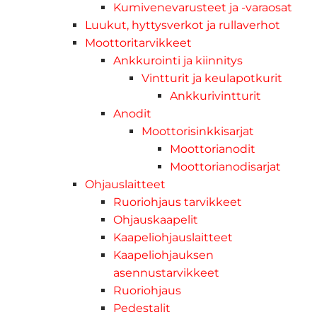
Kumivenevarusteet ja -varaosat
Luukut, hyttysverkot ja rullaverhot
Moottoritarvikkeet
Ankkurointi ja kiinnitys
Vintturit ja keulapotkurit
Ankkurivintturit
Anodit
Moottorisinkkisarjat
Moottorianodit
Moottorianodisarjat
Ohjauslaitteet
Ruoriohjaus tarvikkeet
Ohjauskaapelit
Kaapeliohjauslaitteet
Kaapeliohjauksen
asennustarvikkeet
Ruoriohjaus
Pedestalit