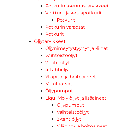
Potkurin asennustarvikkeet
Vintturit ja keulapotkurit
Potkurit
Potkurin varaosat
Potkurit
Öljytarvikkeet
Öljynimeytystyynyt ja -liinat
Vaihteistoöljyt
2-tahtiöljyt
4-tahtiöljyt
Ylläpito- ja hoitoaineet
Muut rasvat
Öljypumput
Liqui Moly öljyt ja lisäaineet
Öljypumput
Vaihteistoöljyt
2-tahtiöljyt
Ylläpito- ja hoitoaineet