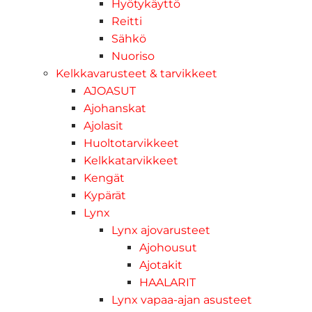
Hyötykäyttö
Reitti
Sähkö
Nuoriso
Kelkkavarusteet & tarvikkeet
AJOASUT
Ajohanskat
Ajolasit
Huoltotarvikkeet
Kelkkatarvikkeet
Kengät
Kypärät
Lynx
Lynx ajovarusteet
Ajohousut
Ajotakit
HAALARIT
Lynx vapaa-ajan asusteet