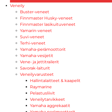
Veneily
Buster-veneet
Finnmaster Husky-veneet
Finnmaster lasikuituveneet
Yamarin-veneet
Suvi-veneet
Terhi-veneet
Yamaha-perämoottorit
Yamaha-vesijetit
Vene- ja jettitrailerit
Savorak-laiturit
Veneilyvarusteet
Hallintalaitteet & kaapelit
Raymarine
Pelastusliivit
Veneilytarvikkeet
Yamaha aggrekaatit
Yamaha perämoottorit