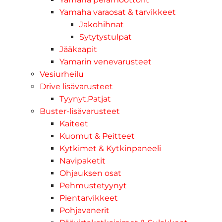
Yamaha varaosat & tarvikkeet
Jakohihnat
Sytytystulpat
Jääkaapit
Yamarin venevarusteet
Vesiurheilu
Drive lisävarusteet
Tyynyt,Patjat
Buster-lisävarusteet
Kaiteet
Kuomut & Peitteet
Kytkimet & Kytkinpaneeli
Navipaketit
Ohjauksen osat
Pehmustetyynyt
Pientarvikkeet
Pohjavanerit