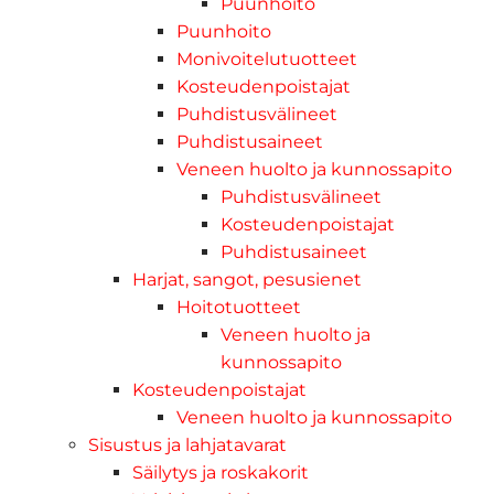
Puunhoito
Puunhoito
Monivoitelutuotteet
Kosteudenpoistajat
Puhdistusvälineet
Puhdistusaineet
Veneen huolto ja kunnossapito
Puhdistusvälineet
Kosteudenpoistajat
Puhdistusaineet
Harjat, sangot, pesusienet
Hoitotuotteet
Veneen huolto ja
kunnossapito
Kosteudenpoistajat
Veneen huolto ja kunnossapito
Sisustus ja lahjatavarat
Säilytys ja roskakorit