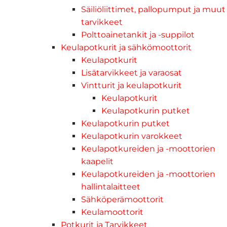
Säiliöliittimet, pallopumput ja muut
tarvikkeet
Polttoainetankit ja -suppilot
Keulapotkurit ja sähkömoottorit
Keulapotkurit
Lisätarvikkeet ja varaosat
Vintturit ja keulapotkurit
Keulapotkurit
Keulapotkurin putket
Keulapotkurin putket
Keulapotkurin varokkeet
Keulapotkureiden ja -moottorien
kaapelit
Keulapotkureiden ja -moottorien
hallintalaitteet
Sähköperämoottorit
Keulamoottorit
Potkurit ja Tarvikkeet