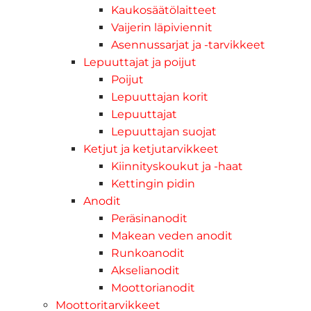
Kaukosäätölaitteet
Vaijerin läpiviennit
Asennussarjat ja -tarvikkeet
Lepuuttajat ja poijut
Poijut
Lepuuttajan korit
Lepuuttajat
Lepuuttajan suojat
Ketjut ja ketjutarvikkeet
Kiinnityskoukut ja -haat
Kettingin pidin
Anodit
Peräsinanodit
Makean veden anodit
Runkoanodit
Akselianodit
Moottorianodit
Moottoritarvikkeet