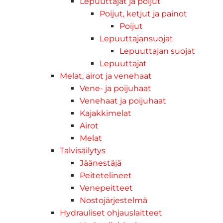
Lepuuttajat ja poijut
Poijut, ketjut ja painot
Poijut
Lepuuttajansuojat
Lepuuttajan suojat
Lepuuttajat
Melat, airot ja venehaat
Vene- ja poijuhaat
Venehaat ja poijuhaat
Kajakkimelat
Airot
Melat
Talvisäilytys
Jäänestäjä
Peitetelineet
Venepeitteet
Nostojärjestelmä
Hydrauliset ohjauslaitteet