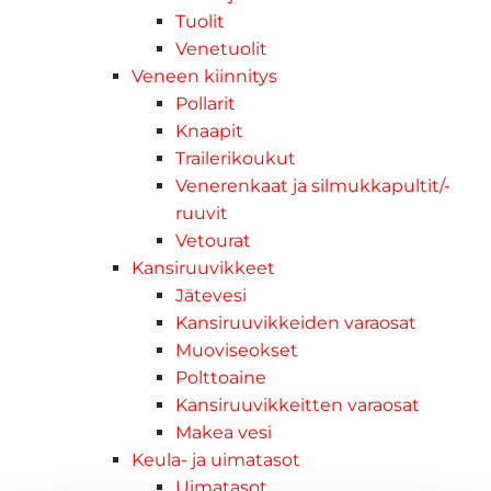
Tuolit
Venetuolit
Veneen kiinnitys
Pollarit
Knaapit
Trailerikoukut
Venerenkaat ja silmukkapultit/-
ruuvit
Vetourat
Kansiruuvikkeet
Jätevesi
Kansiruuvikkeiden varaosat
Muoviseokset
Polttoaine
Kansiruuvikkeitten varaosat
Makea vesi
Keula- ja uimatasot
Uimatasot