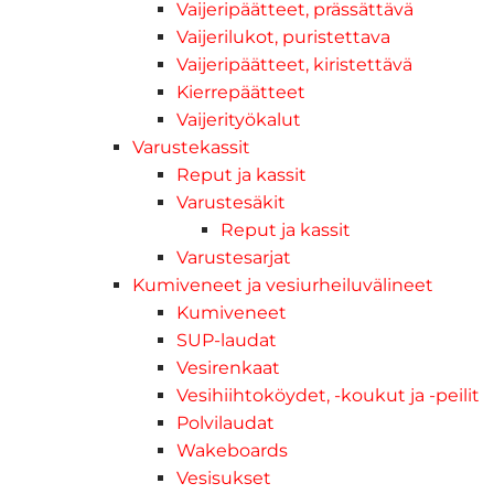
Vaijeripäätteet, prässättävä
Vaijerilukot, puristettava
Vaijeripäätteet, kiristettävä
Kierrepäätteet
Vaijerityökalut
Varustekassit
Reput ja kassit
Varustesäkit
Reput ja kassit
Varustesarjat
Kumiveneet ja vesiurheiluvälineet
Kumiveneet
SUP-laudat
Vesirenkaat
Vesihiihtoköydet, -koukut ja -peilit
Polvilaudat
Wakeboards
Vesisukset