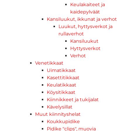
Keulakaiteet ja
kaidepylväät
Kansiluukut, ikkunat ja verhot
Luukut, hyttysverkot ja
rullaverhot
Kansiluukut
Hyttysverkot
Verhot
Venetikkaat
Uimatikkaat
Kasettitikkaat
Keulatikkaat
Köysitikkaat
Kiinnikkeet ja tukijalat
Kävelysillat
Muut kiinnityshelat
Koukkupidike
Pidike "clips", muovia