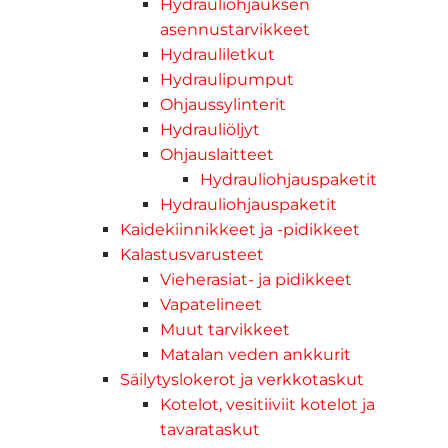
Hydrauliohjauksen
asennustarvikkeet
Hydrauliletkut
Hydraulipumput
Ohjaussylinterit
Hydrauliöljyt
Ohjauslaitteet
Hydrauliohjauspaketit
Hydrauliohjauspaketit
Kaidekiinnikkeet ja -pidikkeet
Kalastusvarusteet
Vieherasiat- ja pidikkeet
Vapatelineet
Muut tarvikkeet
Matalan veden ankkurit
Säilytyslokerot ja verkkotaskut
Kotelot, vesitiiviit kotelot ja
tavarataskut