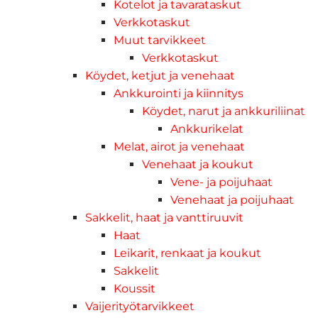
Kotelot ja tavarataskut
Verkkotaskut
Muut tarvikkeet
Verkkotaskut
Köydet, ketjut ja venehaat
Ankkurointi ja kiinnitys
Köydet, narut ja ankkuriliinat
Ankkurikelat
Melat, airot ja venehaat
Venehaat ja koukut
Vene- ja poijuhaat
Venehaat ja poijuhaat
Sakkelit, haat ja vanttiruuvit
Haat
Leikarit, renkaat ja koukut
Sakkelit
Koussit
Vaijerityötarvikkeet