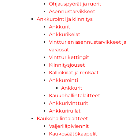
Ohjauspyörät ja ruorit
Asennustarvikkeet
Ankkurointi ja kiinnitys
Ankkurit
Ankkurikelat
Vintturien asennustarvikkeet ja
varaosat
Vintturikettingit
Kiinnitysjouset
Kalliokiilat ja renkaat
Ankkurointi
Ankkurit
Kaukohallintalaitteet
Ankkurivintturit
Ankkurirullat
Kaukohallintalaitteet
Vaijeriläpiviennit
Kaukosäätökaapelit