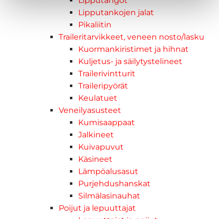
Lipputangot
Lipputankojen jalat
Pikaliitin
Traileritarvikkeet, veneen nosto/lasku
Kuormankiristimet ja hihnat
Kuljetus- ja säilytystelineet
Trailerivintturit
Traileripyörät
Keulatuet
Veneilyasusteet
Kumisaappaat
Jalkineet
Kuivapuvut
Käsineet
Lämpöalusasut
Purjehdushanskat
Silmälasinauhat
Poijut ja lepuuttajat