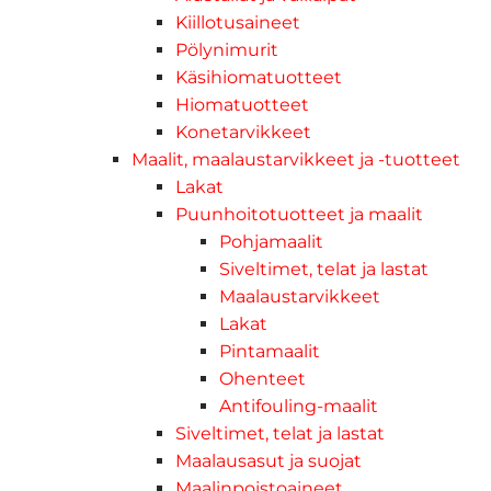
Kiillotusaineet
Pölynimurit
Käsihiomatuotteet
Hiomatuotteet
Konetarvikkeet
Maalit, maalaustarvikkeet ja -tuotteet
Lakat
Puunhoitotuotteet ja maalit
Pohjamaalit
Siveltimet, telat ja lastat
Maalaustarvikkeet
Lakat
Pintamaalit
Ohenteet
Antifouling-maalit
Siveltimet, telat ja lastat
Maalausasut ja suojat
Maalinpoistoaineet