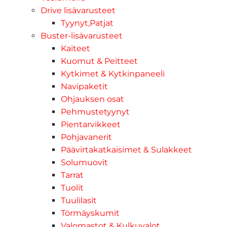
Drive lisävarusteet
Tyynyt,Patjat
Buster-lisävarusteet
Kaiteet
Kuomut & Peitteet
Kytkimet & Kytkinpaneeli
Navipaketit
Ohjauksen osat
Pehmustetyynyt
Pientarvikkeet
Pohjavanerit
Päävirtakatkaisimet & Sulakkeet
Solumuovit
Tarrat
Tuolit
Tuulilasit
Törmäyskumit
Valomastot & Kulkuvalot