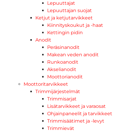
Lepuuttajat
Lepuuttajan suojat
Ketjut ja ketjutarvikkeet
Kiinnityskoukut ja -haat
Kettingin pidin
Anodit
Peräsinanodit
Makean veden anodit
Runkoanodit
Akselianodit
Moottorianodit
Moottoritarvikkeet
Trimmijärjestelmät
Trimmisarjat
Lisätarvikkeet ja varaosat
Ohjainpaneelit ja tarvikkeet
Trimmisäätimet ja -levyt
Trimmievät