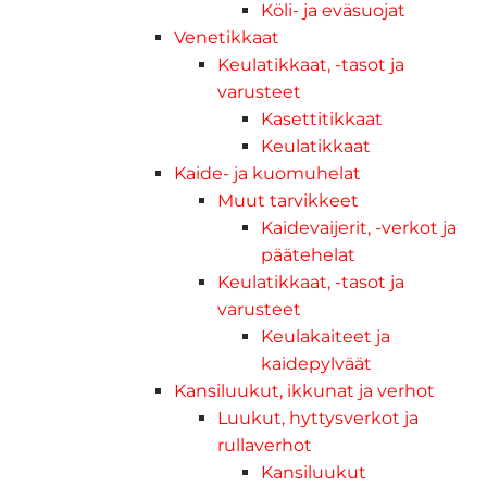
Köli- ja eväsuojat
Venetikkaat
Keulatikkaat, -tasot ja
varusteet
Kasettitikkaat
Keulatikkaat
Kaide- ja kuomuhelat
Muut tarvikkeet
Kaidevaijerit, -verkot ja
päätehelat
Keulatikkaat, -tasot ja
varusteet
Keulakaiteet ja
kaidepylväät
Kansiluukut, ikkunat ja verhot
Luukut, hyttysverkot ja
rullaverhot
Kansiluukut