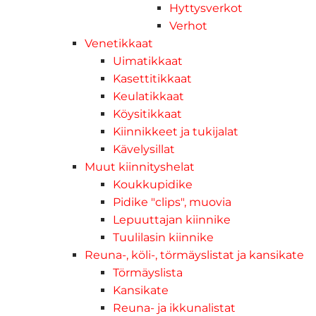
Hyttysverkot
Verhot
Venetikkaat
Uimatikkaat
Kasettitikkaat
Keulatikkaat
Köysitikkaat
Kiinnikkeet ja tukijalat
Kävelysillat
Muut kiinnityshelat
Koukkupidike
Pidike "clips", muovia
Lepuuttajan kiinnike
Tuulilasin kiinnike
Reuna-, köli-, törmäyslistat ja kansikate
Törmäyslista
Kansikate
Reuna- ja ikkunalistat