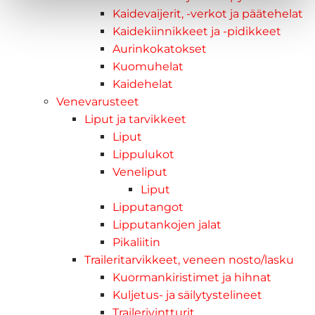
Kaidevaijerit, -verkot ja päätehelat
Kaidekiinnikkeet ja -pidikkeet
Aurinkokatokset
Kuomuhelat
Kaidehelat
Venevarusteet
Liput ja tarvikkeet
Liput
Lippulukot
Veneliput
Liput
Lipputangot
Lipputankojen jalat
Pikaliitin
Traileritarvikkeet, veneen nosto/lasku
Kuormankiristimet ja hihnat
Kuljetus- ja säilytystelineet
Trailerivintturit