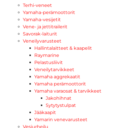
Terhi-veneet
Yamaha-perämoottorit
Yamaha-vesijetit
Vene- ja jettitrailerit
Savorak-laiturit
Veneilyvarusteet
Hallintalaitteet & kaapelit
Raymarine
Pelastusliivit
Veneilytarvikkeet
Yamaha aggrekaatit
Yamaha perämoottorit
Yamaha varaosat & tarvikkeet
Jakohihnat
Sytytystulpat
Jääkaapit
Yamarin venevarusteet
Vesiurheilu