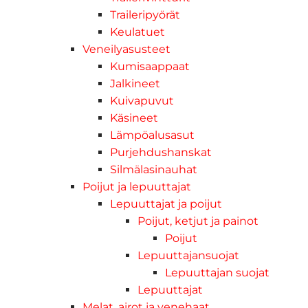
Traileripyörät
Keulatuet
Veneilyasusteet
Kumisaappaat
Jalkineet
Kuivapuvut
Käsineet
Lämpöalusasut
Purjehdushanskat
Silmälasinauhat
Poijut ja lepuuttajat
Lepuuttajat ja poijut
Poijut, ketjut ja painot
Poijut
Lepuuttajansuojat
Lepuuttajan suojat
Lepuuttajat
Melat, airot ja venehaat