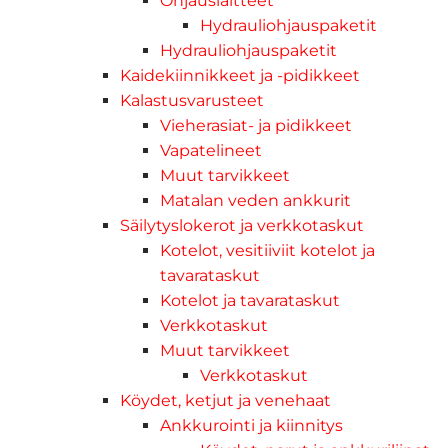
Ohjauslaitteet
Hydrauliohjauspaketit
Hydrauliohjauspaketit
Kaidekiinnikkeet ja -pidikkeet
Kalastusvarusteet
Vieherasiat- ja pidikkeet
Vapatelineet
Muut tarvikkeet
Matalan veden ankkurit
Säilytyslokerot ja verkkotaskut
Kotelot, vesitiiviit kotelot ja
tavarataskut
Kotelot ja tavarataskut
Verkkotaskut
Muut tarvikkeet
Verkkotaskut
Köydet, ketjut ja venehaat
Ankkurointi ja kiinnitys