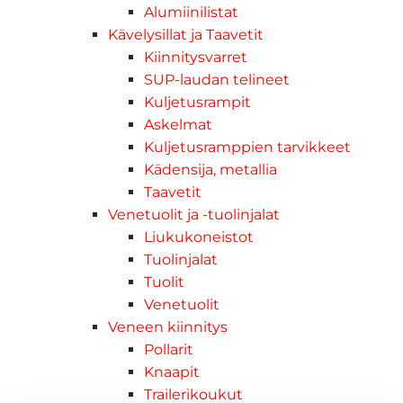
Alumiinilistat
Kävelysillat ja Taavetit
Kiinnitysvarret
SUP-laudan telineet
Kuljetusrampit
Askelmat
Kuljetusramppien tarvikkeet
Kädensija, metallia
Taavetit
Venetuolit ja -tuolinjalat
Liukukoneistot
Tuolinjalat
Tuolit
Venetuolit
Veneen kiinnitys
Pollarit
Knaapit
Trailerikoukut