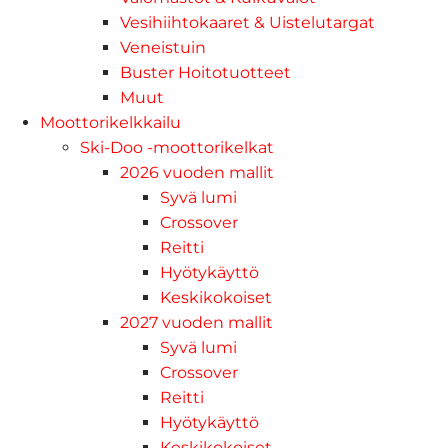
Vesihiihtokaaret & Uistelutargat
Veneistuin
Buster Hoitotuotteet
Muut
Moottorikelkkailu
Ski-Doo -moottorikelkat
2026 vuoden mallit
Syvä lumi
Crossover
Reitti
Hyötykäyttö
Keskikokoiset
2027 vuoden mallit
Syvä lumi
Crossover
Reitti
Hyötykäyttö
Keskikokoiset