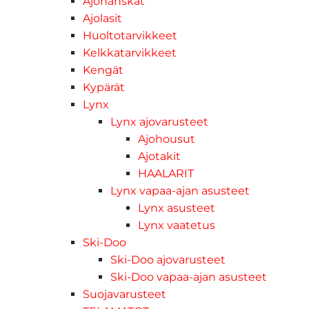
Ajohanskat
Ajolasit
Huoltotarvikkeet
Kelkkatarvikkeet
Kengät
Kypärät
Lynx
Lynx ajovarusteet
Ajohousut
Ajotakit
HAALARIT
Lynx vapaa-ajan asusteet
Lynx asusteet
Lynx vaatetus
Ski-Doo
Ski-Doo ajovarusteet
Ski-Doo vapaa-ajan asusteet
Suojavarusteet