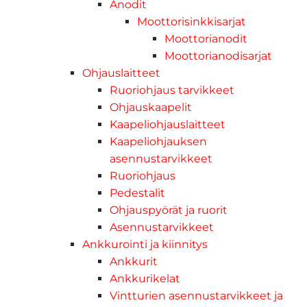
Anodit
Moottorisinkkisarjat
Moottorianodit
Moottorianodisarjat
Ohjauslaitteet
Ruoriohjaus tarvikkeet
Ohjauskaapelit
Kaapeliohjauslaitteet
Kaapeliohjauksen
asennustarvikkeet
Ruoriohjaus
Pedestalit
Ohjauspyörät ja ruorit
Asennustarvikkeet
Ankkurointi ja kiinnitys
Ankkurit
Ankkurikelat
Vintturien asennustarvikkeet ja