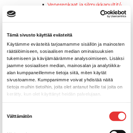
Venerenkaat ja silmukkapultit/-
ruuvit
Vetourat
Kansiruuvikkeet
Jätevesi
Tämä sivusto käyttää evästeitä
Kansiruuvikkeiden varaosat
Käytämme evästeitä tarjoamamme sisällön ja mainosten
Muoviseokset
räätälöimiseen, sosiaalisen median ominaisuuksien
Polttoaine
tukemiseen ja kävijämäärämme analysoimiseen. Lisäksi
Kansiruuvikkeitten varaosat
jaamme sosiaalisen median, mainosalan ja analytiikka-
Makea vesi
alan kumppaneillemme tietoja siitä, miten käytät
Keula- ja uimatasot
sivustoamme. Kumppanimme voivat yhdistää näitä
Uimatasot
tietoja muihin tietoihin, joita olet antanut heille tai joita on
Keulatasot
kerätty, kun olet käyttänyt heidän palvelujaan.
Hankaimet
Lisätietoja:
karilainen.fi/tietosuoja
Galvanoitu
Suostumuksen
Messinki/kromattu
Välttämätön
valinta
Kevytmetalli
Muovia