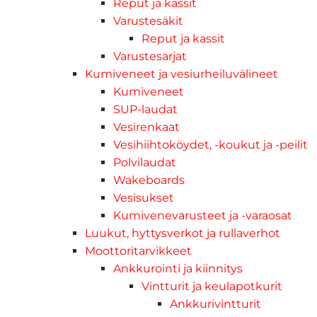
Reput ja kassit
Varustesäkit
Reput ja kassit
Varustesarjat
Kumiveneet ja vesiurheiluvälineet
Kumiveneet
SUP-laudat
Vesirenkaat
Vesihiihtoköydet, -koukut ja -peilit
Polvilaudat
Wakeboards
Vesisukset
Kumivenevarusteet ja -varaosat
Luukut, hyttysverkot ja rullaverhot
Moottoritarvikkeet
Ankkurointi ja kiinnitys
Vintturit ja keulapotkurit
Ankkurivintturit