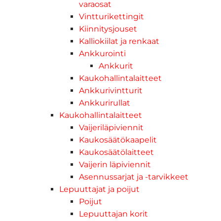
varaosat
Vintturikettingit
Kiinnitysjouset
Kalliokiilat ja renkaat
Ankkurointi
Ankkurit
Kaukohallintalaitteet
Ankkurivintturit
Ankkurirullat
Kaukohallintalaitteet
Vaijeriläpiviennit
Kaukosäätökaapelit
Kaukosäätölaitteet
Vaijerin läpiviennit
Asennussarjat ja -tarvikkeet
Lepuuttajat ja poijut
Poijut
Lepuuttajan korit