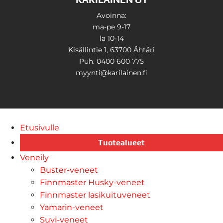
Avoinna:
ma-pe 9-17
la 10-14
Kisällintie 1, 63700 Ähtäri
Puh. 0400 600 775
myynti@karilainen.fi
Etusivulle
Tuotealueet
Veneily
Buster-veneet
Finnmaster Husky-veneet
Finnmaster lasikuituveneet
Yamarin-veneet
Suvi-veneet