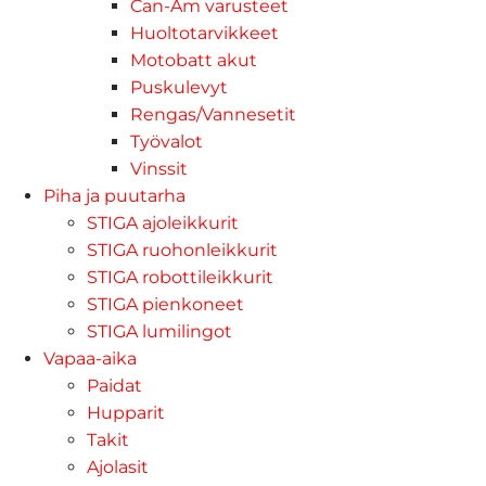
Can-Am varusteet
Huoltotarvikkeet
Motobatt akut
Puskulevyt
Rengas/Vannesetit
Työvalot
Vinssit
Piha ja puutarha
STIGA ajoleikkurit
STIGA ruohonleikkurit
STIGA robottileikkurit
STIGA pienkoneet
STIGA lumilingot
Vapaa-aika
Paidat
Hupparit
Takit
Ajolasit