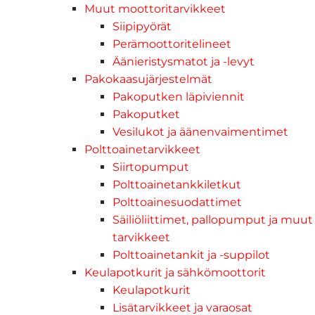
Muut moottoritarvikkeet
Siipipyörät
Perämoottoritelineet
Äänieristysmatot ja -levyt
Pakokaasujärjestelmät
Pakoputken läpiviennit
Pakoputket
Vesilukot ja äänenvaimentimet
Polttoainetarvikkeet
Siirtopumput
Polttoainetankkiletkut
Polttoainesuodattimet
Säiliöliittimet, pallopumput ja muut
tarvikkeet
Polttoainetankit ja -suppilot
Keulapotkurit ja sähkömoottorit
Keulapotkurit
Lisätarvikkeet ja varaosat