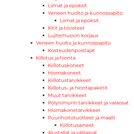
Liimat ja epoksit
Veneen huolto ja kunnossapito
Liimat ja epoksit
Kitit ja tiivisteet
Lujitemuovin korjaus
Veneen huolto ja kunnossapito
Kosteudenpoistajat
Killotus ja hionta
Kiillotuskoneet
Hiomakoneet
Kiillotustarvikkeet
Kiillotus- ja hiontapaketit
Muut tarvikkeet
Pölynimurin tarvikkeet ja varaosat
Hiomakonetarvikkeet
Puunhoitotuotteet ja maalit
Kiillotusaineet
Alustallat ja välilaipat