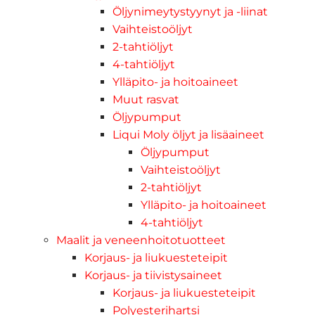
Öljynimeytystyynyt ja -liinat
Vaihteistoöljyt
2-tahtiöljyt
4-tahtiöljyt
Ylläpito- ja hoitoaineet
Muut rasvat
Öljypumput
Liqui Moly öljyt ja lisäaineet
Öljypumput
Vaihteistoöljyt
2-tahtiöljyt
Ylläpito- ja hoitoaineet
4-tahtiöljyt
Maalit ja veneenhoitotuotteet
Korjaus- ja liukuesteteipit
Korjaus- ja tiivistysaineet
Korjaus- ja liukuesteteipit
Polyesterihartsi