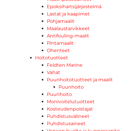
Epoksihartsijärjestelmä
Lastat ja kaapimet
Pohjamaalit
Maalaustarvikkeet
Antifouling-maalit
Pintamaalit
Ohenteet
Hoitotuotteet
Feldten Marine
Vahat
Puunhoitotuotteet ja maalit
Puunhoito
Puunhoito
Monivoitelutuotteet
Kosteudenpoistajat
Puhdistusvälineet
Puhdistusaineet
Veneen huolto ja kunnossapito