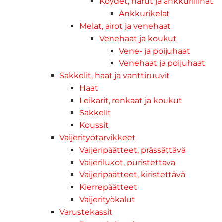
Köydet, narut ja ankkuriliinat
Ankkurikelat
Melat, airot ja venehaat
Venehaat ja koukut
Vene- ja poijuhaat
Venehaat ja poijuhaat
Sakkelit, haat ja vanttiruuvit
Haat
Leikarit, renkaat ja koukut
Sakkelit
Koussit
Vaijerityötarvikkeet
Vaijeripäätteet, prässättävä
Vaijerilukot, puristettava
Vaijeripäätteet, kiristettävä
Kierrepäätteet
Vaijerityökalut
Varustekassit