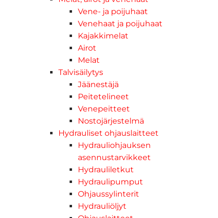
Vene- ja poijuhaat
Venehaat ja poijuhaat
Kajakkimelat
Airot
Melat
Talvisäilytys
Jäänestäjä
Peitetelineet
Venepeitteet
Nostojärjestelmä
Hydrauliset ohjauslaitteet
Hydrauliohjauksen
asennustarvikkeet
Hydrauliletkut
Hydraulipumput
Ohjaussylinterit
Hydrauliöljyt