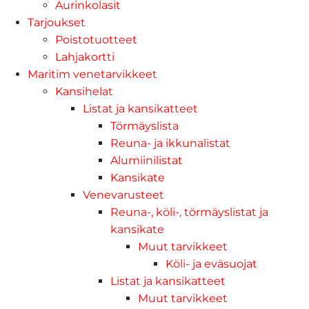
Aurinkolasit
Tarjoukset
Poistotuotteet
Lahjakortti
Maritim venetarvikkeet
Kansihelat
Listat ja kansikatteet
Törmäyslista
Reuna- ja ikkunalistat
Alumiinilistat
Kansikate
Venevarusteet
Reuna-, köli-, törmäyslistat ja
kansikate
Muut tarvikkeet
Köli- ja eväsuojat
Listat ja kansikatteet
Muut tarvikkeet