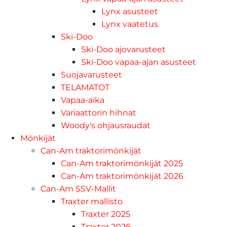
Lynx asusteet
Lynx vaatetus
Ski-Doo
Ski-Doo ajovarusteet
Ski-Doo vapaa-ajan asusteet
Suojavarusteet
TELAMATOT
Vapaa-aika
Variaattorin hihnat
Woody's ohjausraudat
Mönkijät
Can-Am traktorimönkijät
Can-Am traktorimönkijät 2025
Can-Am traktorimönkijät 2026
Can-Am SSV-Mallit
Traxter mallisto
Traxter 2025
Traxter 2026