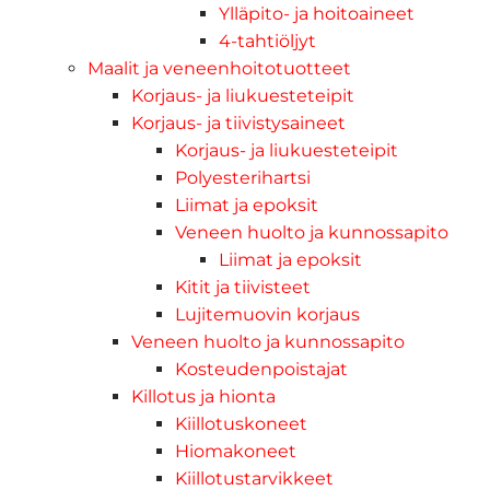
Ylläpito- ja hoitoaineet
4-tahtiöljyt
Maalit ja veneenhoitotuotteet
Korjaus- ja liukuesteteipit
Korjaus- ja tiivistysaineet
Korjaus- ja liukuesteteipit
Polyesterihartsi
Liimat ja epoksit
Veneen huolto ja kunnossapito
Liimat ja epoksit
Kitit ja tiivisteet
Lujitemuovin korjaus
Veneen huolto ja kunnossapito
Kosteudenpoistajat
Killotus ja hionta
Kiillotuskoneet
Hiomakoneet
Kiillotustarvikkeet