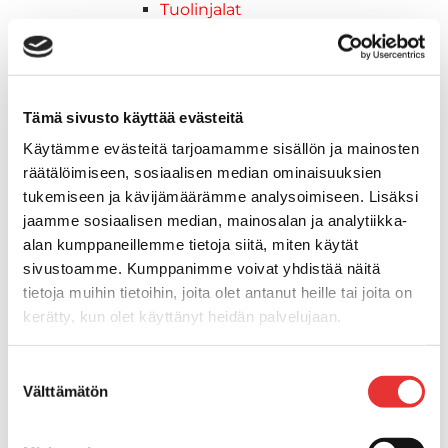
Tuolinjalat
Tuolit
Venetuolit
Veneen kiinnitys
Pollarit
Tämä sivusto käyttää evästeitä
Knaapit
Käytämme evästeitä tarjoamamme sisällön ja mainosten
Trailerikoukut
räätälöimiseen, sosiaalisen median ominaisuuksien
Venerenkaat ja silmukkapultit/-
tukemiseen ja kävijämäärämme analysoimiseen. Lisäksi
ruuvit
jaamme sosiaalisen median, mainosalan ja analytiikka-
Vetourat
alan kumppaneillemme tietoja siitä, miten käytät
Kansiruuvikkeet
sivustoamme. Kumppanimme voivat yhdistää näitä
Jätevesi
tietoja muihin tietoihin, joita olet antanut heille tai joita on
Kansiruuvikkeiden varaosat
kerätty, kun olet käyttänyt heidän palvelujaan.
Muoviseokset
Polttoaine
Lisätietoja:
karilainen.fi/tietosuoja
Suostumuksen
Kansiruuvikkeitten varaosat
Välttämätön
valinta
Makea vesi
Keula- ja uimatasot