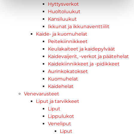
Hyttysverkot
Huoltoluukut
Kansiluukut
Ikkunat ja ikkunaventtiilit
Kaide- ja kuomuhelat
Peitekiinnikkeet
Keulakaiteet ja kaidepylväät
Kaidevaijerit, -verkot ja päätehelat
Kaidekiinnikkeet ja -pidikkeet
Aurinkokatokset
Kuomuhelat
Kaidehelat
Venevarusteet
Liput ja tarvikkeet
Liput
Lippulukot
Veneliput
Liput