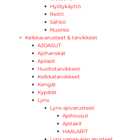
Hyötykäyttö
Reitti
Sähkö
Nuoriso
Kelkkavarusteet & tarvikkeet
AJOASUT
Ajohanskat
Ajolasit
Huoltotarvikkeet
Kelkkatarvikkeet
Kengät
Kypärät
Lynx
Lynx ajovarusteet
Ajohousut
Ajotakit
HAALARIT
Lynx vapaa-ajan asusteet