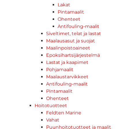
Lakat
Pintamaalit
Ohenteet
Antifouling-maalit
Siveltimet, telat ja lastat
Maalausasut ja suojat
Maalinpoistoaineet
Epoksihartsijärjestelmä
Lastat ja kaapimet
Pohjamaalit
Maalaustarvikkeet
Antifouling-maalit
Pintamaalit
Ohenteet
Hoitotuotteet
Feldten Marine
Vahat
Puunhoitotuotteet ja maalit