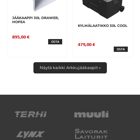
JÄÄKAAPPI 30L DRAWER,
HOPEA
KYLMÄLAATIKKO 30L COOL
895,00 €
OSTA
479,00 €
OSTA
Näytä kaikki Arkkujääkaapit »