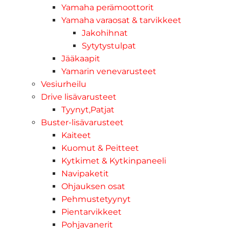
Yamaha perämoottorit
Yamaha varaosat & tarvikkeet
Jakohihnat
Sytytystulpat
Jääkaapit
Yamarin venevarusteet
Vesiurheilu
Drive lisävarusteet
Tyynyt,Patjat
Buster-lisävarusteet
Kaiteet
Kuomut & Peitteet
Kytkimet & Kytkinpaneeli
Navipaketit
Ohjauksen osat
Pehmustetyynyt
Pientarvikkeet
Pohjavanerit