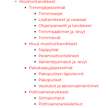
Moottoritarvikkeet
Trimmijärjestelmät
Trimmisarjat
Lisätarvikkeet ja varaosat
Ohjainpaneelit ja tarvikkeet
Trimmisäätimet ja -levyt
Trimmievät
Muut moottoritarvikkeet
Siipipyörät
Perämoottoritelineet
Äänieristysmatot ja -levyt
Pakokaasujärjestelmät
Pakoputken läpiviennit
Pakoputket
Vesilukot ja äänenvaimentimet
Polttoainetarvikkeet
Siirtopumput
Polttoainetankkiletkut