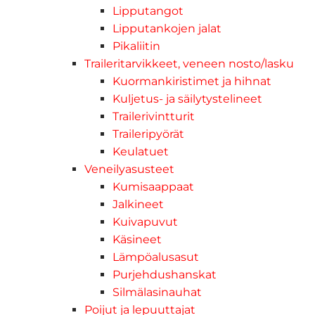
Lipputangot
Lipputankojen jalat
Pikaliitin
Traileritarvikkeet, veneen nosto/lasku
Kuormankiristimet ja hihnat
Kuljetus- ja säilytystelineet
Trailerivintturit
Traileripyörät
Keulatuet
Veneilyasusteet
Kumisaappaat
Jalkineet
Kuivapuvut
Käsineet
Lämpöalusasut
Purjehdushanskat
Silmälasinauhat
Poijut ja lepuuttajat