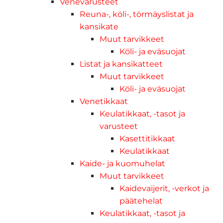
Venevarusteet
Reuna-, köli-, törmäyslistat ja
kansikate
Muut tarvikkeet
Köli- ja eväsuojat
Listat ja kansikatteet
Muut tarvikkeet
Köli- ja eväsuojat
Venetikkaat
Keulatikkaat, -tasot ja
varusteet
Kasettitikkaat
Keulatikkaat
Kaide- ja kuomuhelat
Muut tarvikkeet
Kaidevaijerit, -verkot ja
päätehelat
Keulatikkaat, -tasot ja