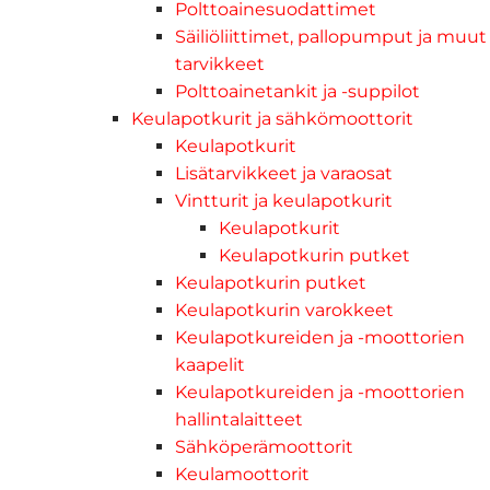
Polttoainesuodattimet
Säiliöliittimet, pallopumput ja muut
tarvikkeet
Polttoainetankit ja -suppilot
Keulapotkurit ja sähkömoottorit
Keulapotkurit
Lisätarvikkeet ja varaosat
Vintturit ja keulapotkurit
Keulapotkurit
Keulapotkurin putket
Keulapotkurin putket
Keulapotkurin varokkeet
Keulapotkureiden ja -moottorien
kaapelit
Keulapotkureiden ja -moottorien
hallintalaitteet
Sähköperämoottorit
Keulamoottorit