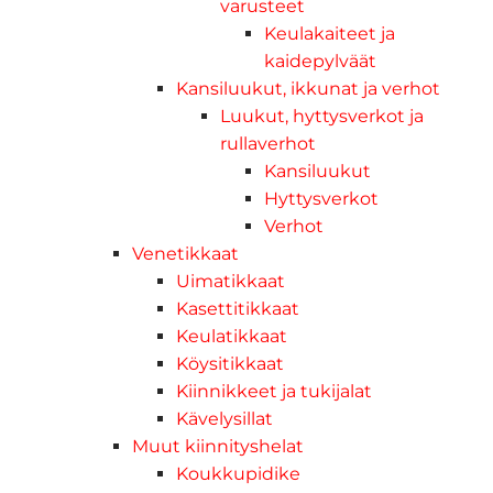
varusteet
Keulakaiteet ja
kaidepylväät
Kansiluukut, ikkunat ja verhot
Luukut, hyttysverkot ja
rullaverhot
Kansiluukut
Hyttysverkot
Verhot
Venetikkaat
Uimatikkaat
Kasettitikkaat
Keulatikkaat
Köysitikkaat
Kiinnikkeet ja tukijalat
Kävelysillat
Muut kiinnityshelat
Koukkupidike