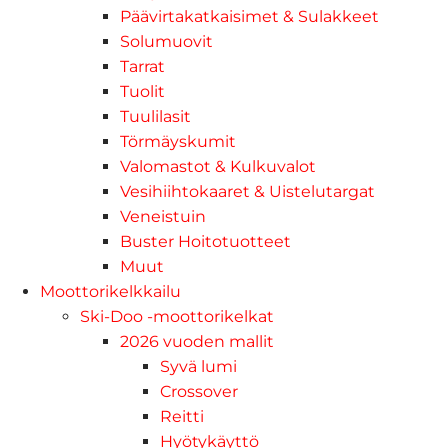
Päävirtakatkaisimet & Sulakkeet
Solumuovit
Tarrat
Tuolit
Tuulilasit
Törmäyskumit
Valomastot & Kulkuvalot
Vesihiihtokaaret & Uistelutargat
Veneistuin
Buster Hoitotuotteet
Muut
Moottorikelkkailu
Ski-Doo -moottorikelkat
2026 vuoden mallit
Syvä lumi
Crossover
Reitti
Hyötykäyttö