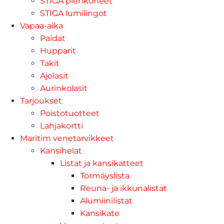
STIGA pienkoneet
STIGA lumilingot
Vapaa-aika
Paidat
Hupparit
Takit
Ajolasit
Aurinkolasit
Tarjoukset
Poistotuotteet
Lahjakortti
Maritim venetarvikkeet
Kansihelat
Listat ja kansikatteet
Törmäyslista
Reuna- ja ikkunalistat
Alumiinilistat
Kansikate