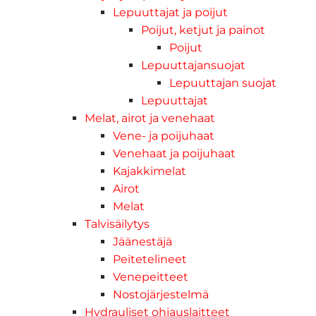
Lepuuttajat ja poijut
Poijut, ketjut ja painot
Poijut
Lepuuttajansuojat
Lepuuttajan suojat
Lepuuttajat
Melat, airot ja venehaat
Vene- ja poijuhaat
Venehaat ja poijuhaat
Kajakkimelat
Airot
Melat
Talvisäilytys
Jäänestäjä
Peitetelineet
Venepeitteet
Nostojärjestelmä
Hydrauliset ohjauslaitteet