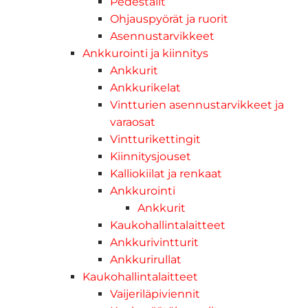
Pedestalit
Ohjauspyörät ja ruorit
Asennustarvikkeet
Ankkurointi ja kiinnitys
Ankkurit
Ankkurikelat
Vintturien asennustarvikkeet ja
varaosat
Vintturikettingit
Kiinnitysjouset
Kalliokiilat ja renkaat
Ankkurointi
Ankkurit
Kaukohallintalaitteet
Ankkurivintturit
Ankkurirullat
Kaukohallintalaitteet
Vaijeriläpiviennit