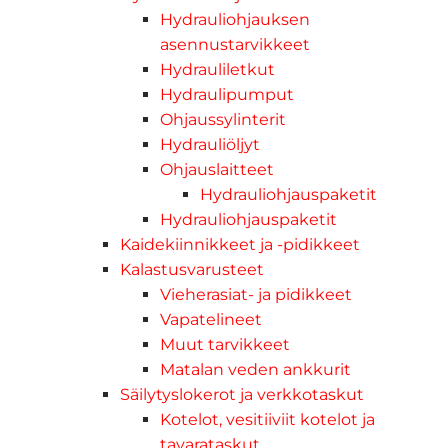
Hydrauliohjauksen
asennustarvikkeet
Hydrauliletkut
Hydraulipumput
Ohjaussylinterit
Hydrauliöljyt
Ohjauslaitteet
Hydrauliohjauspaketit
Hydrauliohjauspaketit
Kaidekiinnikkeet ja -pidikkeet
Kalastusvarusteet
Vieherasiat- ja pidikkeet
Vapatelineet
Muut tarvikkeet
Matalan veden ankkurit
Säilytyslokerot ja verkkotaskut
Kotelot, vesitiiviit kotelot ja
tavarataskut