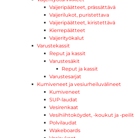
Vaijeripäätteet, prässättävä
Vaijerilukot, puristettava
Vaijeripäätteet, kiristettävä
Kierrepäätteet
Vaijerityökalut
Varustekassit
Reput ja kassit
Varustesäkit
Reput ja kassit
Varustesarjat
Kumiveneet ja vesiurheiluvälineet
Kumiveneet
SUP-laudat
Vesirenkaat
Vesihiihtoköydet, -koukut ja -peilit
Polvilaudat
Wakeboards