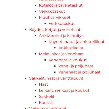
Kotelot ja tavarataskut
Verkkotaskut
Muut tarvikkeet
Verkkotaskut
Köydet, ketjut ja venehaat
Ankkurointi ja kiinnitys
Köydet, narut ja ankkuriliinat
Ankkurikelat
Melat, airot ja venehaat
Venehaat ja koukut
Vene- ja poijuhaat
Venehaat ja poijuhaat
Sakkelit, haat ja vanttiruuvit
Haat
Leikarit, renkaat ja koukut
Sakkelit
Koussit
Vaijerityötarvikkeet