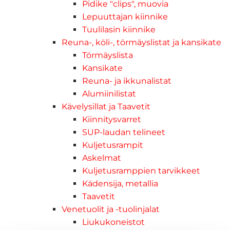
Pidike "clips", muovia
Lepuuttajan kiinnike
Tuulilasin kiinnike
Reuna-, köli-, törmäyslistat ja kansikate
Törmäyslista
Kansikate
Reuna- ja ikkunalistat
Alumiinilistat
Kävelysillat ja Taavetit
Kiinnitysvarret
SUP-laudan telineet
Kuljetusrampit
Askelmat
Kuljetusramppien tarvikkeet
Kädensija, metallia
Taavetit
Venetuolit ja -tuolinjalat
Liukukoneistot