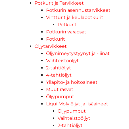
Potkurit ja Tarvikkeet
Potkurin asennustarvikkeet
Vintturit ja keulapotkurit
Potkurit
Potkurin varaosat
Potkurit
Öljytarvikkeet
Öljynimeytystyynyt ja -liinat
Vaihteistoöljyt
2-tahtiöljyt
4-tahtiöljyt
Ylläpito- ja hoitoaineet
Muut rasvat
Öljypumput
Liqui Moly öljyt ja lisäaineet
Öljypumput
Vaihteistoöljyt
2-tahtiöljyt