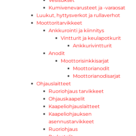
Vesisukset
Kumivenevarusteet ja -varaosat
Luukut, hyttysverkot ja rullaverhot
Moottoritarvikkeet
Ankkurointi ja kiinnitys
Vintturit ja keulapotkurit
Ankkurivintturit
Anodit
Moottorisinkkisarjat
Moottorianodit
Moottorianodisarjat
Ohjauslaitteet
Ruoriohjaus tarvikkeet
Ohjauskaapelit
Kaapeliohjauslaitteet
Kaapeliohjauksen
asennustarvikkeet
Ruoriohjaus