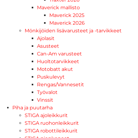
Maverick mallisto
Maverick 2025
Maverick 2026
Mönkijöiden lisävarusteet ja -tarvikkeet
Ajolasit
Asusteet
Can-Am varusteet
Huoltotarvikkeet
Motobatt akut
Puskulevyt
Rengas/Vannesetit
Työvalot
Vinssit
Piha ja puutarha
STIGA ajoleikkurit
STIGA ruohonleikkurit
STIGA robottileikkurit