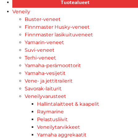
Tuotealueet
Veneily
Buster-veneet
Finnmaster Husky-veneet
Finnmaster lasikuituveneet
Yamarin-veneet
Suvi-veneet
Terhi-veneet
Yamaha-perämoottorit
Yamaha-vesijetit
Vene- ja jettitrailerit
Savorak-laiturit
Veneilyvarusteet
Hallintalaitteet & kaapelit
Raymarine
Pelastusliivit
Veneilytarvikkeet
Yamaha aggrekaatit