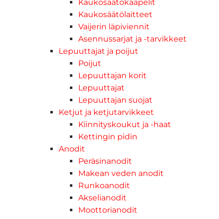
Kaukosäätökaapelit
Kaukosäätölaitteet
Vaijerin läpiviennit
Asennussarjat ja -tarvikkeet
Lepuuttajat ja poijut
Poijut
Lepuuttajan korit
Lepuuttajat
Lepuuttajan suojat
Ketjut ja ketjutarvikkeet
Kiinnityskoukut ja -haat
Kettingin pidin
Anodit
Peräsinanodit
Makean veden anodit
Runkoanodit
Akselianodit
Moottorianodit