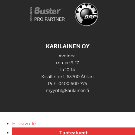
KARILAINEN OY
Avoinna:
ma-pe 9-17
la 10-14
Kisällintie 1, 63700 Ähtäri
Puh. 0400 600 775
myynti@karilainen.fi
Etusivulle
Tuotealueet