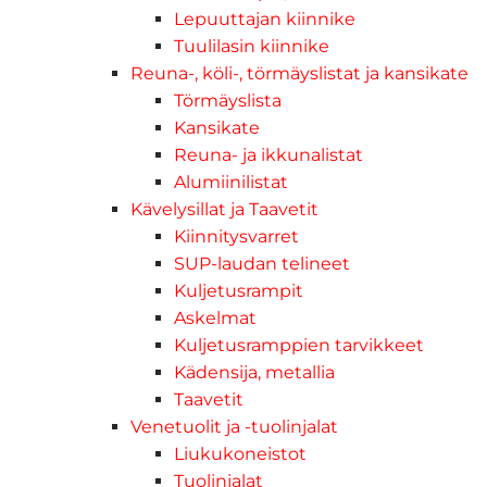
Lepuuttajan kiinnike
Tuulilasin kiinnike
Reuna-, köli-, törmäyslistat ja kansikate
Törmäyslista
Kansikate
Reuna- ja ikkunalistat
Alumiinilistat
Kävelysillat ja Taavetit
Kiinnitysvarret
SUP-laudan telineet
Kuljetusrampit
Askelmat
Kuljetusramppien tarvikkeet
Kädensija, metallia
Taavetit
Venetuolit ja -tuolinjalat
Liukukoneistot
Tuolinjalat