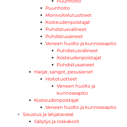
Puunhoito
Puunhoito
Monivoitelutuotteet
Kosteudenpoistajat
Puhdistusvälineet
Puhdistusaineet
Veneen huolto ja kunnossapito
Puhdistusvälineet
Kosteudenpoistajat
Puhdistusaineet
Harjat, sangot, pesusienet
Hoitotuotteet
Veneen huolto ja
kunnossapito
Kosteudenpoistajat
Veneen huolto ja kunnossapito
Sisustus ja lahjatavarat
Säilytys ja roskakorit