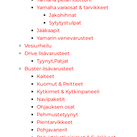
Yamaha varaosat & tarvikkeet
Jakohihnat
Sytytystulpat
Jääkaapit
Yamarin venevarusteet
Vesiurheilu
Drive lisävarusteet
Tyynyt,Patjat
Buster-lisävarusteet
Kaiteet
Kuomut & Peitteet
Kytkimet & Kytkinpaneeli
Navipaketit
Ohjauksen osat
Pehmustetyynyt
Pientarvikkeet
Pohjavanerit