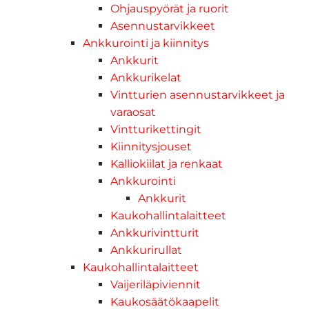
Ohjauspyörät ja ruorit
Asennustarvikkeet
Ankkurointi ja kiinnitys
Ankkurit
Ankkurikelat
Vintturien asennustarvikkeet ja
varaosat
Vintturikettingit
Kiinnitysjouset
Kalliokiilat ja renkaat
Ankkurointi
Ankkurit
Kaukohallintalaitteet
Ankkurivintturit
Ankkurirullat
Kaukohallintalaitteet
Vaijeriläpiviennit
Kaukosäätökaapelit