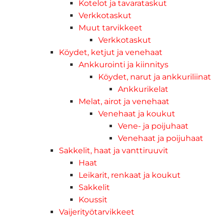
Kotelot ja tavarataskut
Verkkotaskut
Muut tarvikkeet
Verkkotaskut
Köydet, ketjut ja venehaat
Ankkurointi ja kiinnitys
Köydet, narut ja ankkuriliinat
Ankkurikelat
Melat, airot ja venehaat
Venehaat ja koukut
Vene- ja poijuhaat
Venehaat ja poijuhaat
Sakkelit, haat ja vanttiruuvit
Haat
Leikarit, renkaat ja koukut
Sakkelit
Koussit
Vaijerityötarvikkeet