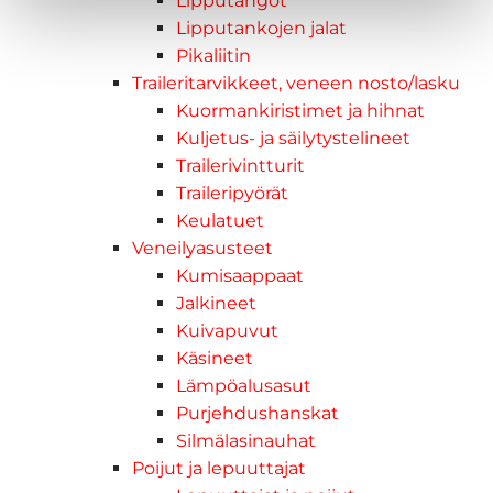
Lipputangot
Lipputankojen jalat
Pikaliitin
Traileritarvikkeet, veneen nosto/lasku
Kuormankiristimet ja hihnat
Kuljetus- ja säilytystelineet
Trailerivintturit
Traileripyörät
Keulatuet
Veneilyasusteet
Kumisaappaat
Jalkineet
Kuivapuvut
Käsineet
Lämpöalusasut
Purjehdushanskat
Silmälasinauhat
Poijut ja lepuuttajat