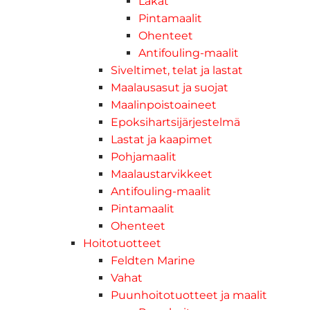
Lakat
Pintamaalit
Ohenteet
Antifouling-maalit
Siveltimet, telat ja lastat
Maalausasut ja suojat
Maalinpoistoaineet
Epoksihartsijärjestelmä
Lastat ja kaapimet
Pohjamaalit
Maalaustarvikkeet
Antifouling-maalit
Pintamaalit
Ohenteet
Hoitotuotteet
Feldten Marine
Vahat
Puunhoitotuotteet ja maalit