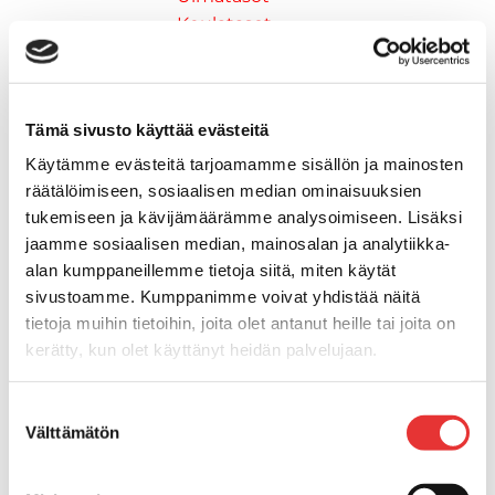
Keulatasot
Hankaimet
Galvanoitu
Messinki/kromattu
Tämä sivusto käyttää evästeitä
Kevytmetalli
Muovia
Käytämme evästeitä tarjoamamme sisällön ja mainosten
Kalusteet, sisustus ja astiat
räätälöimiseen, sosiaalisen median ominaisuuksien
Venetuolit ja -tuolinjalat
tukemiseen ja kävijämäärämme analysoimiseen. Lisäksi
jaamme sosiaalisen median, mainosalan ja analytiikka-
Pöydät ja istuimet
alan kumppaneillemme tietoja siitä, miten käytät
Venetuolit
sivustoamme. Kumppanimme voivat yhdistää näitä
Tuolinjalat
tietoja muihin tietoihin, joita olet antanut heille tai joita on
Tuolit
kerätty, kun olet käyttänyt heidän palvelujaan.
Kansiluukut, ikkunat ja verhot
Verhot
Lisätietoja:
karilainen.fi/tietosuoja
Kansiluukkujen varaosat ja
Suostumuksen
Välttämätön
valinta
tarvikkeet
Tarkastusluukut
Hyttysverkot