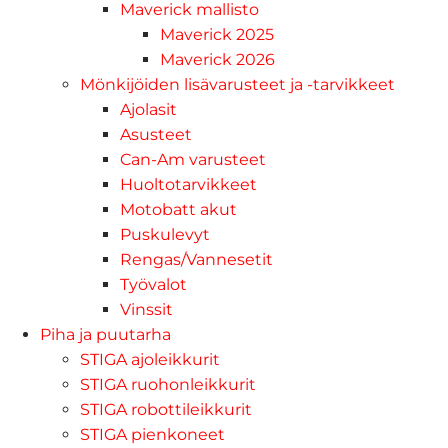
Maverick mallisto
Maverick 2025
Maverick 2026
Mönkijöiden lisävarusteet ja -tarvikkeet
Ajolasit
Asusteet
Can-Am varusteet
Huoltotarvikkeet
Motobatt akut
Puskulevyt
Rengas/Vannesetit
Työvalot
Vinssit
Piha ja puutarha
STIGA ajoleikkurit
STIGA ruohonleikkurit
STIGA robottileikkurit
STIGA pienkoneet