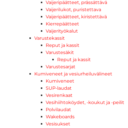
Vaijeripäätteet, prässättävä
Vaijerilukot, puristettava
Vaijeripäätteet, kiristettävä
Kierrepäätteet
Vaijerityökalut
Varustekassit
Reput ja kassit
Varustesäkit
Reput ja kassit
Varustesarjat
Kumiveneet ja vesiurheiluvälineet
Kumiveneet
SUP-laudat
Vesirenkaat
Vesihiihtoköydet, -koukut ja -peilit
Polvilaudat
Wakeboards
Vesisukset