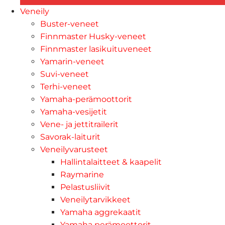
Veneily
Buster-veneet
Finnmaster Husky-veneet
Finnmaster lasikuituveneet
Yamarin-veneet
Suvi-veneet
Terhi-veneet
Yamaha-perämoottorit
Yamaha-vesijetit
Vene- ja jettitrailerit
Savorak-laiturit
Veneilyvarusteet
Hallintalaitteet & kaapelit
Raymarine
Pelastusliivit
Veneilytarvikkeet
Yamaha aggrekaatit
Yamaha perämoottorit