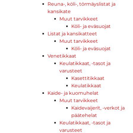
Reuna-, köli-, törmäyslistat ja
kansikate
Muut tarvikkeet
Köli- ja eväsuojat
Listat ja kansikatteet
Muut tarvikkeet
Köli- ja eväsuojat
Venetikkaat
Keulatikkaat, -tasot ja
varusteet
Kasettitikkaat
Keulatikkaat
Kaide- ja kuomuhelat
Muut tarvikkeet
Kaidevaijerit, -verkot ja
päätehelat
Keulatikkaat, -tasot ja
varusteet