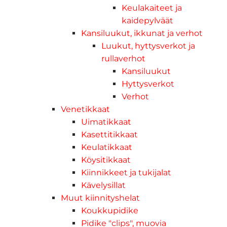
Keulakaiteet ja
kaidepylväät
Kansiluukut, ikkunat ja verhot
Luukut, hyttysverkot ja
rullaverhot
Kansiluukut
Hyttysverkot
Verhot
Venetikkaat
Uimatikkaat
Kasettitikkaat
Keulatikkaat
Köysitikkaat
Kiinnikkeet ja tukijalat
Kävelysillat
Muut kiinnityshelat
Koukkupidike
Pidike "clips", muovia