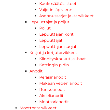
Kaukosäätölaitteet
Vaijerin läpiviennit
Asennussarjat ja -tarvikkeet
Lepuuttajat ja poijut
Poijut
Lepuuttajan korit
Lepuuttajat
Lepuuttajan suojat
Ketjut ja ketjutarvikkeet
Kiinnityskoukut ja -haat
Kettingin pidin
Anodit
Peräsinanodit
Makean veden anodit
Runkoanodit
Akselianodit
Moottorianodit
Moottoritarvikkeet