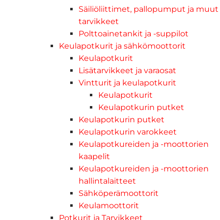
Säiliöliittimet, pallopumput ja muut
tarvikkeet
Polttoainetankit ja -suppilot
Keulapotkurit ja sähkömoottorit
Keulapotkurit
Lisätarvikkeet ja varaosat
Vintturit ja keulapotkurit
Keulapotkurit
Keulapotkurin putket
Keulapotkurin putket
Keulapotkurin varokkeet
Keulapotkureiden ja -moottorien
kaapelit
Keulapotkureiden ja -moottorien
hallintalaitteet
Sähköperämoottorit
Keulamoottorit
Potkurit ja Tarvikkeet