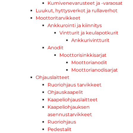
Kumivenevarusteet ja -varaosat
Luukut, hyttysverkot ja rullaverhot
Moottoritarvikkeet
Ankkurointi ja kiinnitys
Vintturit ja keulapotkurit
Ankkurivintturit
Anodit
Moottorisinkkisarjat
Moottorianodit
Moottorianodisarjat
Ohjauslaitteet
Ruoriohjaus tarvikkeet
Ohjauskaapelit
Kaapeliohjauslaitteet
Kaapeliohjauksen
asennustarvikkeet
Ruoriohjaus
Pedestalit