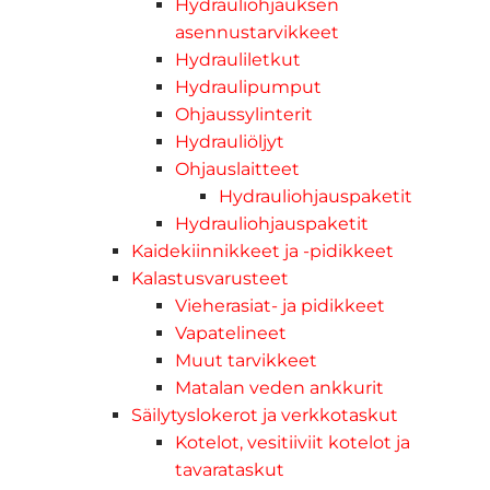
Hydrauliohjauksen
asennustarvikkeet
Hydrauliletkut
Hydraulipumput
Ohjaussylinterit
Hydrauliöljyt
Ohjauslaitteet
Hydrauliohjauspaketit
Hydrauliohjauspaketit
Kaidekiinnikkeet ja -pidikkeet
Kalastusvarusteet
Vieherasiat- ja pidikkeet
Vapatelineet
Muut tarvikkeet
Matalan veden ankkurit
Säilytyslokerot ja verkkotaskut
Kotelot, vesitiiviit kotelot ja
tavarataskut