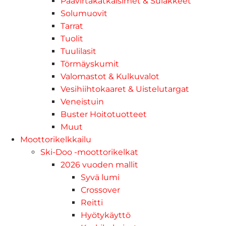
Päävirtakatkaisimet & Sulakkeet
Solumuovit
Tarrat
Tuolit
Tuulilasit
Törmäyskumit
Valomastot & Kulkuvalot
Vesihiihtokaaret & Uistelutargat
Veneistuin
Buster Hoitotuotteet
Muut
Moottorikelkkailu
Ski-Doo -moottorikelkat
2026 vuoden mallit
Syvä lumi
Crossover
Reitti
Hyötykäyttö