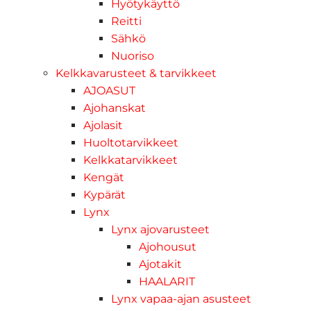
Hyötykäyttö
Reitti
Sähkö
Nuoriso
Kelkkavarusteet & tarvikkeet
AJOASUT
Ajohanskat
Ajolasit
Huoltotarvikkeet
Kelkkatarvikkeet
Kengät
Kypärät
Lynx
Lynx ajovarusteet
Ajohousut
Ajotakit
HAALARIT
Lynx vapaa-ajan asusteet