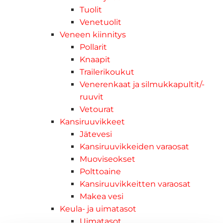
Tuolit
Venetuolit
Veneen kiinnitys
Pollarit
Knaapit
Trailerikoukut
Venerenkaat ja silmukkapultit/-
ruuvit
Vetourat
Kansiruuvikkeet
Jätevesi
Kansiruuvikkeiden varaosat
Muoviseokset
Polttoaine
Kansiruuvikkeitten varaosat
Makea vesi
Keula- ja uimatasot
Uimatasot