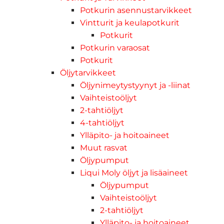
Potkurin asennustarvikkeet
Vintturit ja keulapotkurit
Potkurit
Potkurin varaosat
Potkurit
Öljytarvikkeet
Öljynimeytystyynyt ja -liinat
Vaihteistoöljyt
2-tahtiöljyt
4-tahtiöljyt
Ylläpito- ja hoitoaineet
Muut rasvat
Öljypumput
Liqui Moly öljyt ja lisäaineet
Öljypumput
Vaihteistoöljyt
2-tahtiöljyt
Ylläpito- ja hoitoaineet