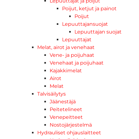
Lepuuttajat ja poijut
Poijut, ketjut ja painot
Poijut
Lepuuttajansuojat
Lepuuttajan suojat
Lepuuttajat
Melat, airot ja venehaat
Vene- ja poijuhaat
Venehaat ja poijuhaat
Kajakkimelat
Airot
Melat
Talvisäilytys
Jäänestäjä
Peitetelineet
Venepeitteet
Nostojärjestelmä
Hydrauliset ohjauslaitteet