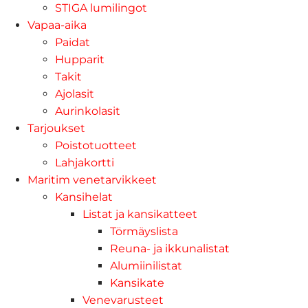
STIGA lumilingot
Vapaa-aika
Paidat
Hupparit
Takit
Ajolasit
Aurinkolasit
Tarjoukset
Poistotuotteet
Lahjakortti
Maritim venetarvikkeet
Kansihelat
Listat ja kansikatteet
Törmäyslista
Reuna- ja ikkunalistat
Alumiinilistat
Kansikate
Venevarusteet