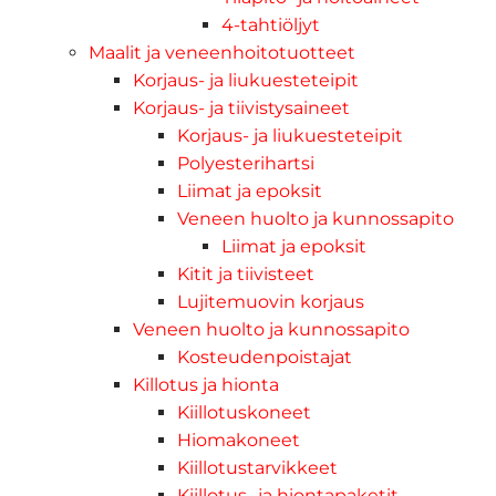
4-tahtiöljyt
Maalit ja veneenhoitotuotteet
Korjaus- ja liukuesteteipit
Korjaus- ja tiivistysaineet
Korjaus- ja liukuesteteipit
Polyesterihartsi
Liimat ja epoksit
Veneen huolto ja kunnossapito
Liimat ja epoksit
Kitit ja tiivisteet
Lujitemuovin korjaus
Veneen huolto ja kunnossapito
Kosteudenpoistajat
Killotus ja hionta
Kiillotuskoneet
Hiomakoneet
Kiillotustarvikkeet
Kiillotus- ja hiontapaketit