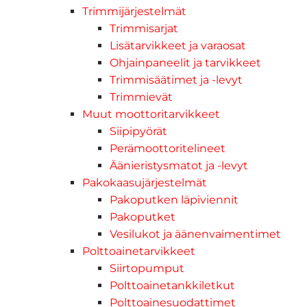
Trimmijärjestelmät
Trimmisarjat
Lisätarvikkeet ja varaosat
Ohjainpaneelit ja tarvikkeet
Trimmisäätimet ja -levyt
Trimmievät
Muut moottoritarvikkeet
Siipipyörät
Perämoottoritelineet
Äänieristysmatot ja -levyt
Pakokaasujärjestelmät
Pakoputken läpiviennit
Pakoputket
Vesilukot ja äänenvaimentimet
Polttoainetarvikkeet
Siirtopumput
Polttoainetankkiletkut
Polttoainesuodattimet