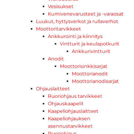
Vesisukset
Kumivenevarusteet ja -varaosat
Luukut, hyttysverkot ja rullaverhot
Moottoritarvikkeet
Ankkurointi ja kiinnitys
Vintturit ja keulapotkurit
Ankkurivintturit
Anodit
Moottorisinkkisarjat
Moottorianodit
Moottorianodisarjat
Ohjauslaitteet
Ruoriohjaus tarvikkeet
Ohjauskaapelit
Kaapeliohjauslaitteet
Kaapeliohjauksen
asennustarvikkeet
Ruoriohjaus