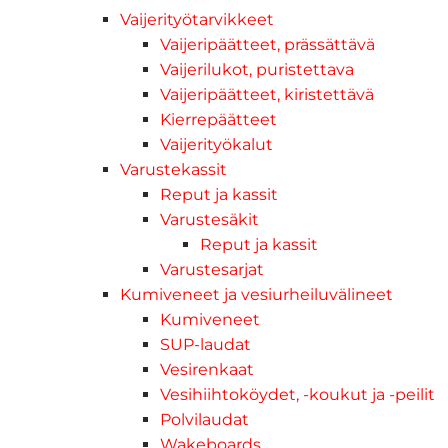
Vaijerityötarvikkeet
Vaijeripäätteet, prässättävä
Vaijerilukot, puristettava
Vaijeripäätteet, kiristettävä
Kierrepäätteet
Vaijerityökalut
Varustekassit
Reput ja kassit
Varustesäkit
Reput ja kassit
Varustesarjat
Kumiveneet ja vesiurheiluvälineet
Kumiveneet
SUP-laudat
Vesirenkaat
Vesihiihtoköydet, -koukut ja -peilit
Polvilaudat
Wakeboards