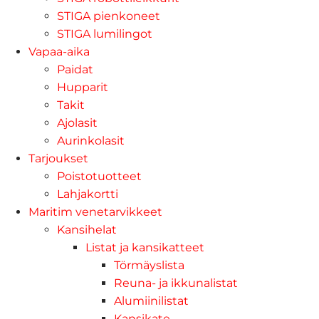
STIGA pienkoneet
STIGA lumilingot
Vapaa-aika
Paidat
Hupparit
Takit
Ajolasit
Aurinkolasit
Tarjoukset
Poistotuotteet
Lahjakortti
Maritim venetarvikkeet
Kansihelat
Listat ja kansikatteet
Törmäyslista
Reuna- ja ikkunalistat
Alumiinilistat
Kansikate