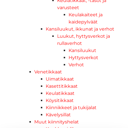
Keulatikkaat, -tasot ja
varusteet
Keulakaiteet ja
kaidepylväät
Kansiluukut, ikkunat ja verhot
Luukut, hyttysverkot ja
rullaverhot
Kansiluukut
Hyttysverkot
Verhot
Venetikkaat
Uimatikkaat
Kasettitikkaat
Keulatikkaat
Köysitikkaat
Kiinnikkeet ja tukijalat
Kävelysillat
Muut kiinnityshelat