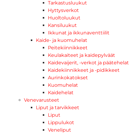
Tarkastusluukut
Hyttysverkot
Huoltoluukut
Kansiluukut
Ikkunat ja ikkunaventtiilit
Kaide- ja kuomuhelat
Peitekiinnikkeet
Keulakaiteet ja kaidepylväät
Kaidevaijerit, -verkot ja päätehelat
Kaidekiinnikkeet ja -pidikkeet
Aurinkokatokset
Kuomuhelat
Kaidehelat
Venevarusteet
Liput ja tarvikkeet
Liput
Lippulukot
Veneliput