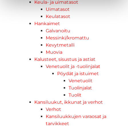
Keula- ja uimatasot
Uimatasot
Keulatasot
Hankaimet
Galvanoitu
Messinki/kromattu
Kevytmetalli
Muovia
Kalusteet, sisustus ja astiat
Venetuolit ja -tuolinjalat
Pöydät ja istuimet
Venetuolit
Tuolinjalat
Tuolit
Kansiluukut, ikkunat ja verhot
Verhot
Kansiluukkujen varaosat ja
tarvikkeet