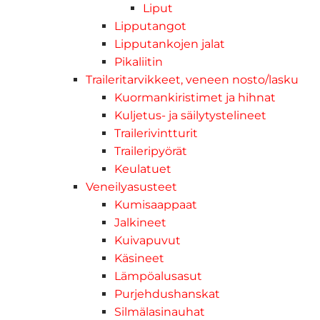
Liput
Lipputangot
Lipputankojen jalat
Pikaliitin
Traileritarvikkeet, veneen nosto/lasku
Kuormankiristimet ja hihnat
Kuljetus- ja säilytystelineet
Trailerivintturit
Traileripyörät
Keulatuet
Veneilyasusteet
Kumisaappaat
Jalkineet
Kuivapuvut
Käsineet
Lämpöalusasut
Purjehdushanskat
Silmälasinauhat