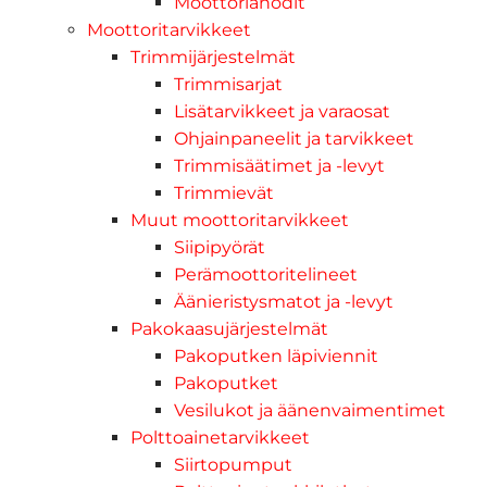
Moottorianodit
Moottoritarvikkeet
Trimmijärjestelmät
Trimmisarjat
Lisätarvikkeet ja varaosat
Ohjainpaneelit ja tarvikkeet
Trimmisäätimet ja -levyt
Trimmievät
Muut moottoritarvikkeet
Siipipyörät
Perämoottoritelineet
Äänieristysmatot ja -levyt
Pakokaasujärjestelmät
Pakoputken läpiviennit
Pakoputket
Vesilukot ja äänenvaimentimet
Polttoainetarvikkeet
Siirtopumput