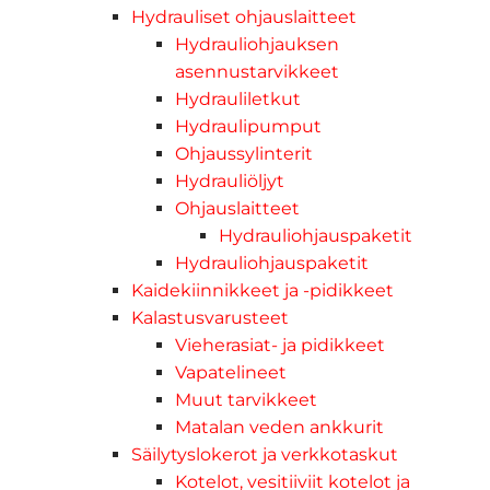
Hydrauliset ohjauslaitteet
Hydrauliohjauksen
asennustarvikkeet
Hydrauliletkut
Hydraulipumput
Ohjaussylinterit
Hydrauliöljyt
Ohjauslaitteet
Hydrauliohjauspaketit
Hydrauliohjauspaketit
Kaidekiinnikkeet ja -pidikkeet
Kalastusvarusteet
Vieherasiat- ja pidikkeet
Vapatelineet
Muut tarvikkeet
Matalan veden ankkurit
Säilytyslokerot ja verkkotaskut
Kotelot, vesitiiviit kotelot ja