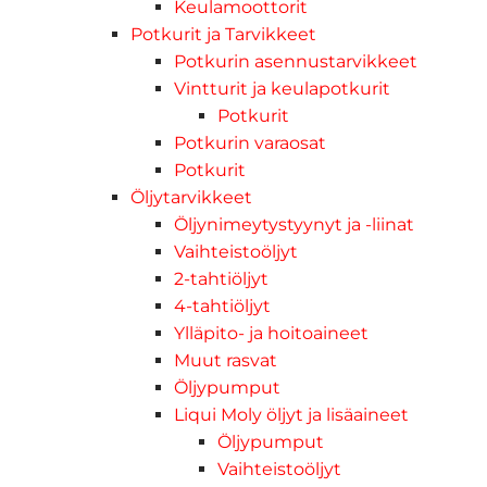
Keulamoottorit
Potkurit ja Tarvikkeet
Potkurin asennustarvikkeet
Vintturit ja keulapotkurit
Potkurit
Potkurin varaosat
Potkurit
Öljytarvikkeet
Öljynimeytystyynyt ja -liinat
Vaihteistoöljyt
2-tahtiöljyt
4-tahtiöljyt
Ylläpito- ja hoitoaineet
Muut rasvat
Öljypumput
Liqui Moly öljyt ja lisäaineet
Öljypumput
Vaihteistoöljyt