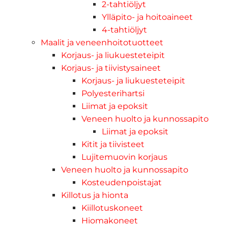
2-tahtiöljyt
Ylläpito- ja hoitoaineet
4-tahtiöljyt
Maalit ja veneenhoitotuotteet
Korjaus- ja liukuesteteipit
Korjaus- ja tiivistysaineet
Korjaus- ja liukuesteteipit
Polyesterihartsi
Liimat ja epoksit
Veneen huolto ja kunnossapito
Liimat ja epoksit
Kitit ja tiivisteet
Lujitemuovin korjaus
Veneen huolto ja kunnossapito
Kosteudenpoistajat
Killotus ja hionta
Kiillotuskoneet
Hiomakoneet