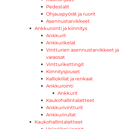
Pedestalit
Ohjauspyörät ja ruorit
Asennustarvikkeet
Ankkurointi ja kiinnitys
Ankkurit
Ankkurikelat
Vintturien asennustarvikkeet ja
varaosat
Vintturikettingit
Kiinnitysjouset
Kalliokiilat ja renkaat
Ankkurointi
Ankkurit
Kaukohallintalaitteet
Ankkurivintturit
Ankkurirullat
Kaukohallintalaitteet