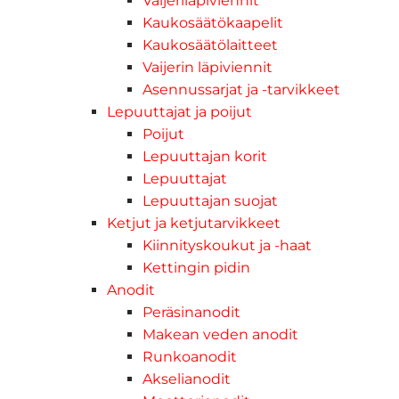
Vaijeriläpiviennit
Kaukosäätökaapelit
Kaukosäätölaitteet
Vaijerin läpiviennit
Asennussarjat ja -tarvikkeet
Lepuuttajat ja poijut
Poijut
Lepuuttajan korit
Lepuuttajat
Lepuuttajan suojat
Ketjut ja ketjutarvikkeet
Kiinnityskoukut ja -haat
Kettingin pidin
Anodit
Peräsinanodit
Makean veden anodit
Runkoanodit
Akselianodit