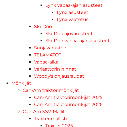
Lynx vapaa-ajan asusteet
Lynx asusteet
Lynx vaatetus
Ski-Doo
Ski-Doo ajovarusteet
Ski-Doo vapaa-ajan asusteet
Suojavarusteet
TELAMATOT
Vapaa-aika
Variaattorin hihnat
Woody's ohjausraudat
Mönkijät
Can-Am traktorimönkijät
Can-Am traktorimönkijät 2025
Can-Am traktorimönkijät 2026
Can-Am SSV-Mallit
Traxter mallisto
Traxter 2025