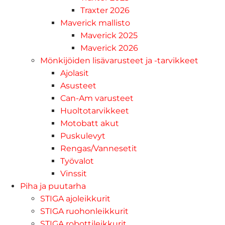
Traxter 2026
Maverick mallisto
Maverick 2025
Maverick 2026
Mönkijöiden lisävarusteet ja -tarvikkeet
Ajolasit
Asusteet
Can-Am varusteet
Huoltotarvikkeet
Motobatt akut
Puskulevyt
Rengas/Vannesetit
Työvalot
Vinssit
Piha ja puutarha
STIGA ajoleikkurit
STIGA ruohonleikkurit
STIGA robottileikkurit