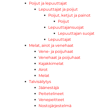
Poijut ja lepuuttajat
Lepuuttajat ja poijut
Poijut, ketjut ja painot
Poijut
Lepuuttajansuojat
Lepuuttajan suojat
Lepuuttajat
Melat, airot ja venehaat
Vene- ja poijuhaat
Venehaat ja poijuhaat
Kajakkimelat
Airot
Melat
Talvisäilytys
Jäänestäjä
Peitetelineet
Venepeitteet
Nostojärjestelmä