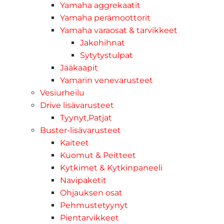
Yamaha aggrekaatit
Yamaha perämoottorit
Yamaha varaosat & tarvikkeet
Jakohihnat
Sytytystulpat
Jääkaapit
Yamarin venevarusteet
Vesiurheilu
Drive lisävarusteet
Tyynyt,Patjat
Buster-lisävarusteet
Kaiteet
Kuomut & Peitteet
Kytkimet & Kytkinpaneeli
Navipaketit
Ohjauksen osat
Pehmustetyynyt
Pientarvikkeet