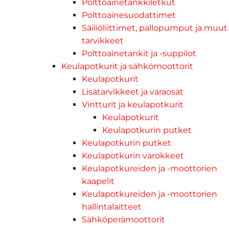
Polttoainetankkiletkut
Polttoainesuodattimet
Säiliöliittimet, pallopumput ja muut
tarvikkeet
Polttoainetankit ja -suppilot
Keulapotkurit ja sähkömoottorit
Keulapotkurit
Lisätarvikkeet ja varaosat
Vintturit ja keulapotkurit
Keulapotkurit
Keulapotkurin putket
Keulapotkurin putket
Keulapotkurin varokkeet
Keulapotkureiden ja -moottorien
kaapelit
Keulapotkureiden ja -moottorien
hallintalaitteet
Sähköperämoottorit