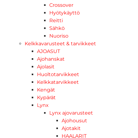
Crossover
Hyötykäyttö
Reitti
Sähkö
Nuoriso
Kelkkavarusteet & tarvikkeet
AJOASUT
Ajohanskat
Ajolasit
Huoltotarvikkeet
Kelkkatarvikkeet
Kengät
Kypärät
Lynx
Lynx ajovarusteet
Ajohousut
Ajotakit
HAALARIT