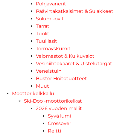
Pohjavanerit
Päävirtakatkaisimet & Sulakkeet
Solumuovit
Tarrat
Tuolit
Tuulilasit
Törmäyskumit
Valomastot & Kulkuvalot
Vesihiihtokaaret & Uistelutargat
Veneistuin
Buster Hoitotuotteet
Muut
Moottorikelkkailu
Ski-Doo -moottorikelkat
2026 vuoden mallit
Syvä lumi
Crossover
Reitti