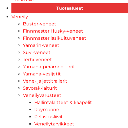
Tuotealueet
Veneily
Buster-veneet
Finnmaster Husky-veneet
Finnmaster lasikuituveneet
Yamarin-veneet
Suvi-veneet
Terhi-veneet
Yamaha-perämoottorit
Yamaha-vesijetit
Vene- ja jettitrailerit
Savorak-laiturit
Veneilyvarusteet
Hallintalaitteet & kaapelit
Raymarine
Pelastusliivit
Veneilytarvikkeet