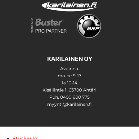
KARILAINEN OY
Avoinna:
ma-pe 9-17
la 10-14
Kisällintie 1, 63700 Ähtäri
Puh. 0400 600 775
myynti@karilainen.fi
Etusivulle