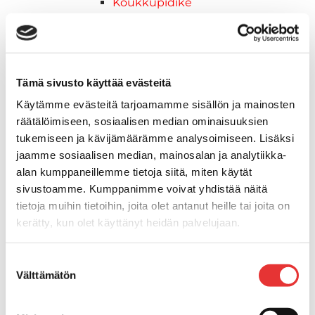
Koukkupidike
Pidike "clips", muovia
Lepuuttajan kiinnike
Tuulilasin kiinnike
Reuna-, köli-, törmäyslistat ja kansikate
Tämä sivusto käyttää evästeitä
Törmäyslista
Käytämme evästeitä tarjoamamme sisällön ja mainosten
Kansikate
räätälöimiseen, sosiaalisen median ominaisuuksien
Reuna- ja ikkunalistat
tukemiseen ja kävijämäärämme analysoimiseen. Lisäksi
Alumiinilistat
jaamme sosiaalisen median, mainosalan ja analytiikka-
Kävelysillat ja Taavetit
alan kumppaneillemme tietoja siitä, miten käytät
Kiinnitysvarret
sivustoamme. Kumppanimme voivat yhdistää näitä
SUP-laudan telineet
tietoja muihin tietoihin, joita olet antanut heille tai joita on
Kuljetusrampit
kerätty, kun olet käyttänyt heidän palvelujaan.
Askelmat
Kuljetusramppien tarvikkeet
Lisätietoja:
karilainen.fi/tietosuoja
Suostumuksen
Kädensija, metallia
Välttämätön
valinta
Taavetit
Venetuolit ja -tuolinjalat