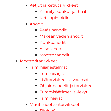
Ketjut ja ketjutarvikkeet
Kiinnityskoukut ja -haat
Kettingin pidin
Anodit
Peräsinanodit
Makean veden anodit
Runkoanodit
Akselianodit
Moottorianodit
Moottoritarvikkeet
Trimmijärjestelmät
Trimmisarjat
Lisätarvikkeet ja varaosat
Ohjainpaneelit ja tarvikkeet
Trimmisäätimet ja -levyt
Trimmievät
Muut moottoritarvikkeet
Siipipyörät