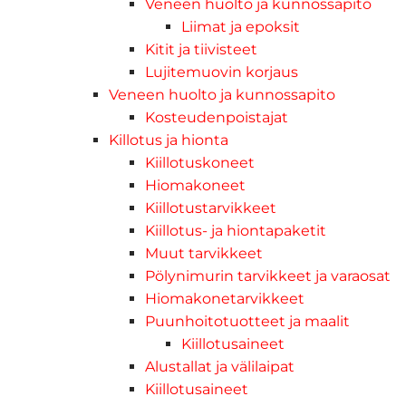
Veneen huolto ja kunnossapito
Liimat ja epoksit
Kitit ja tiivisteet
Lujitemuovin korjaus
Veneen huolto ja kunnossapito
Kosteudenpoistajat
Killotus ja hionta
Kiillotuskoneet
Hiomakoneet
Kiillotustarvikkeet
Kiillotus- ja hiontapaketit
Muut tarvikkeet
Pölynimurin tarvikkeet ja varaosat
Hiomakonetarvikkeet
Puunhoitotuotteet ja maalit
Kiillotusaineet
Alustallat ja välilaipat
Kiillotusaineet