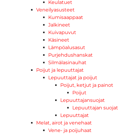
Keulatuet
Veneilyasusteet
Kumisaappaat
Jalkineet
Kuivapuvut
Käsineet
Lämpöalusasut
Purjehdushanskat
Silmälasinauhat
Poijut ja lepuuttajat
Lepuuttajat ja poijut
Poijut, ketjut ja painot
Poijut
Lepuuttajansuojat
Lepuuttajan suojat
Lepuuttajat
Melat, airot ja venehaat
Vene- ja poijuhaat