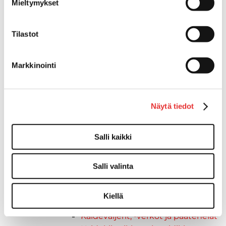
Venetuolit ja -tuolinjalat
Mieltymykset
Pöydät ja istuimet
Venetuolit
Tilastot
Tuolinjalat
Tuolit
Kansiluukut, ikkunat ja verhot
Markkinointi
Verhot
Kansiluukkujen varaosat ja
tarvikkeet
Näytä tiedot
Tarkastusluukut
Hyttysverkot
Salli kaikki
Huoltoluukut
Kansiluukut
Ikkunat ja ikkunaventtiilit
Salli valinta
Kaide- ja kuomuhelat
Peitekiinnikkeet
Kiellä
Keulakaiteet ja kaidepylväät
Kaidevaijerit, -verkot ja päätehelat