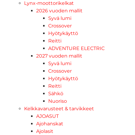
Lynx-moottorikelkat
2026 vuoden mallit
Syvä lumi
Crossover
Hyötykäyttö
Reitti
ADVENTURE ELECTRIC
2027 vuoden mallit
Syvä lumi
Crossover
Hyötykäyttö
Reitti
Sähkö
Nuoriso
Kelkkavarusteet & tarvikkeet
AJOASUT
Ajohanskat
Ajolasit