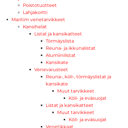
Poistotuotteet
Lahjakortti
Maritim venetarvikkeet
Kansihelat
Listat ja kansikatteet
Törmäyslista
Reuna- ja ikkunalistat
Alumiinilistat
Kansikate
Venevarusteet
Reuna-, köli-, törmäyslistat ja
kansikate
Muut tarvikkeet
Köli- ja eväsuojat
Listat ja kansikatteet
Muut tarvikkeet
Köli- ja eväsuojat
Venetikkaat