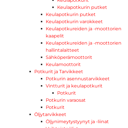
Keulapotkurit
Keulapotkurin putket
Keulapotkurin putket
Keulapotkurin varokkeet
Keulapotkureiden ja -moottorien
kaapelit
Keulapotkureiden ja -moottorien
hallintalaitteet
Sähköperämoottorit
Keulamoottorit
Potkurit ja Tarvikkeet
Potkurin asennustarvikkeet
Vintturit ja keulapotkurit
Potkurit
Potkurin varaosat
Potkurit
Öljytarvikkeet
Öljynimeytystyynyt ja -liinat