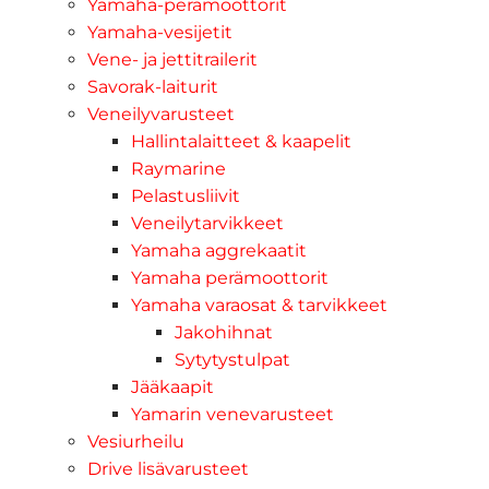
Yamaha-perämoottorit
Yamaha-vesijetit
Vene- ja jettitrailerit
Savorak-laiturit
Veneilyvarusteet
Hallintalaitteet & kaapelit
Raymarine
Pelastusliivit
Veneilytarvikkeet
Yamaha aggrekaatit
Yamaha perämoottorit
Yamaha varaosat & tarvikkeet
Jakohihnat
Sytytystulpat
Jääkaapit
Yamarin venevarusteet
Vesiurheilu
Drive lisävarusteet