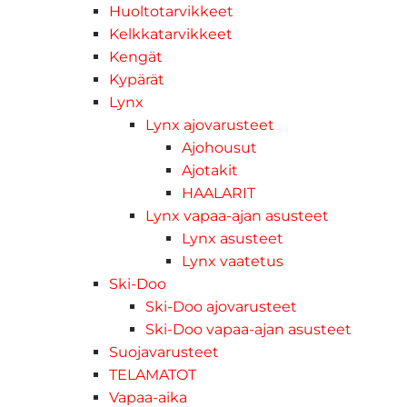
Huoltotarvikkeet
Kelkkatarvikkeet
Kengät
Kypärät
Lynx
Lynx ajovarusteet
Ajohousut
Ajotakit
HAALARIT
Lynx vapaa-ajan asusteet
Lynx asusteet
Lynx vaatetus
Ski-Doo
Ski-Doo ajovarusteet
Ski-Doo vapaa-ajan asusteet
Suojavarusteet
TELAMATOT
Vapaa-aika