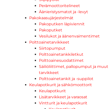
Perämoottoritelineet
Äänieristysmatot ja -levyt
Pakokaasujärjestelmät
Pakoputken läpiviennit
Pakoputket
Vesilukot ja äänenvaimentimet
Polttoainetarvikkeet
Siirtopumput
Polttoainetankkiletkut
Polttoainesuodattimet
Säiliöliittimet, pallopumput ja muut
tarvikkeet
Polttoainetankit ja -suppilot
Keulapotkurit ja sähkömoottorit
Keulapotkurit
Lisätarvikkeet ja varaosat
Vintturit ja keulapotkurit