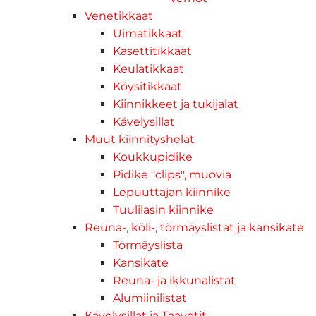
Venetikkaat
Uimatikkaat
Kasettitikkaat
Keulatikkaat
Köysitikkaat
Kiinnikkeet ja tukijalat
Kävelysillat
Muut kiinnityshelat
Koukkupidike
Pidike "clips", muovia
Lepuuttajan kiinnike
Tuulilasin kiinnike
Reuna-, köli-, törmäyslistat ja kansikate
Törmäyslista
Kansikate
Reuna- ja ikkunalistat
Alumiinilistat
Kävelysillat ja Taavetit