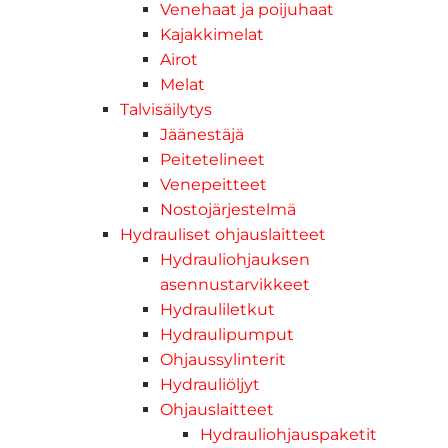
Venehaat ja poijuhaat
Kajakkimelat
Airot
Melat
Talvisäilytys
Jäänestäjä
Peitetelineet
Venepeitteet
Nostojärjestelmä
Hydrauliset ohjauslaitteet
Hydrauliohjauksen
asennustarvikkeet
Hydrauliletkut
Hydraulipumput
Ohjaussylinterit
Hydrauliöljyt
Ohjauslaitteet
Hydrauliohjauspaketit