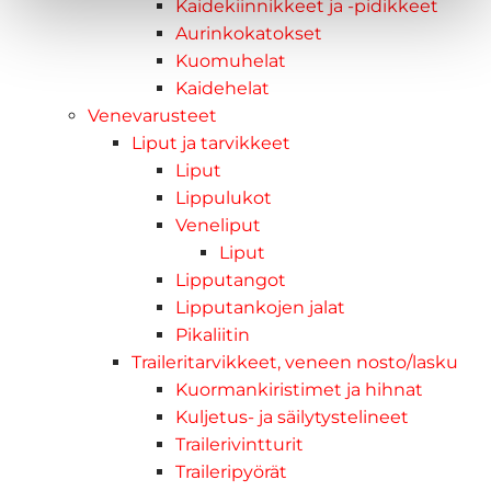
Kaidekiinnikkeet ja -pidikkeet
Aurinkokatokset
Kuomuhelat
Kaidehelat
Venevarusteet
Liput ja tarvikkeet
Liput
Lippulukot
Veneliput
Liput
Lipputangot
Lipputankojen jalat
Pikaliitin
Traileritarvikkeet, veneen nosto/lasku
Kuormankiristimet ja hihnat
Kuljetus- ja säilytystelineet
Trailerivintturit
Traileripyörät