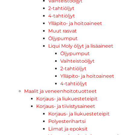
Vaihteistoöljyt
2-tahtiöljyt
4-tahtiöljyt
Ylläpito- ja hoitoaineet
Muut rasvat
Öljypumput
Liqui Moly öljyt ja lisäaineet
Öljypumput
Vaihteistoöljyt
2-tahtiöljyt
Ylläpito- ja hoitoaineet
4-tahtiöljyt
Maalit ja veneenhoitotuotteet
Korjaus- ja liukuesteteipit
Korjaus- ja tiivistysaineet
Korjaus- ja liukuesteteipit
Polyesterihartsi
Liimat ja epoksit