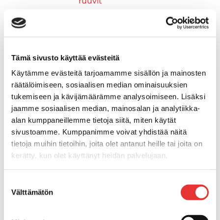
ruuvit
Vetourat
Kansiruuvikkeet
Jätevesi
Kansiruuvikkeiden varaosat
Tämä sivusto käyttää evästeitä
Muoviseokset
Käytämme evästeitä tarjoamamme sisällön ja mainosten
Polttoaine
räätälöimiseen, sosiaalisen median ominaisuuksien
Kansiruuvikkeitten varaosat
tukemiseen ja kävijämäärämme analysoimiseen. Lisäksi
Makea vesi
jaamme sosiaalisen median, mainosalan ja analytiikka-
Keula- ja uimatasot
alan kumppaneillemme tietoja siitä, miten käytät
Uimatasot
sivustoamme. Kumppanimme voivat yhdistää näitä
Keulatasot
tietoja muihin tietoihin, joita olet antanut heille tai joita on
Hankaimet
kerätty, kun olet käyttänyt heidän palvelujaan.
Galvanoitu
Messinki/kromattu
Lisätietoja:
karilainen.fi/tietosuoja
Suostumuksen
Kevytmetalli
Välttämätön
valinta
Muovia
Kalusteet, sisustus ja astiat