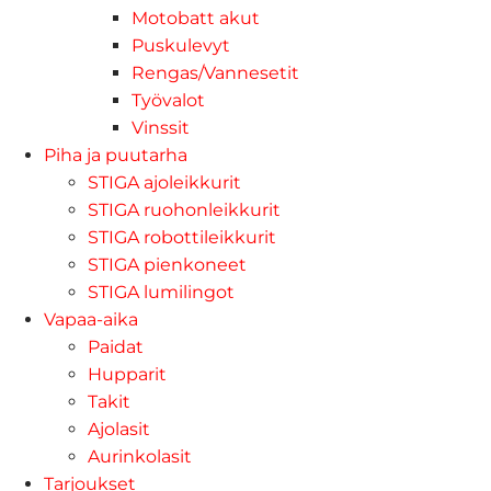
Motobatt akut
Puskulevyt
Rengas/Vannesetit
Työvalot
Vinssit
Piha ja puutarha
STIGA ajoleikkurit
STIGA ruohonleikkurit
STIGA robottileikkurit
STIGA pienkoneet
STIGA lumilingot
Vapaa-aika
Paidat
Hupparit
Takit
Ajolasit
Aurinkolasit
Tarjoukset