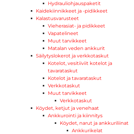
Hydrauliohjauspaketit
Kaidekiinnikkeet ja -pidikkeet
Kalastusvarusteet
Vieherasiat- ja pidikkeet
Vapatelineet
Muut tarvikkeet
Matalan veden ankkurit
Säilytyslokerot ja verkkotaskut
Kotelot, vesitiiviit kotelot ja
tavarataskut
Kotelot ja tavarataskut
Verkkotaskut
Muut tarvikkeet
Verkkotaskut
Köydet, ketjut ja venehaat
Ankkurointi ja kiinnitys
Köydet, narut ja ankkuriliinat
Ankkurikelat