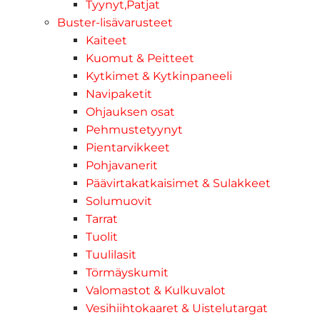
Tyynyt,Patjat
Buster-lisävarusteet
Kaiteet
Kuomut & Peitteet
Kytkimet & Kytkinpaneeli
Navipaketit
Ohjauksen osat
Pehmustetyynyt
Pientarvikkeet
Pohjavanerit
Päävirtakatkaisimet & Sulakkeet
Solumuovit
Tarrat
Tuolit
Tuulilasit
Törmäyskumit
Valomastot & Kulkuvalot
Vesihiihtokaaret & Uistelutargat