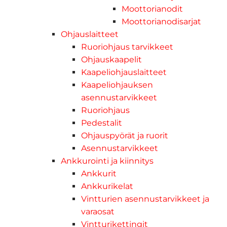
Moottorianodit
Moottorianodisarjat
Ohjauslaitteet
Ruoriohjaus tarvikkeet
Ohjauskaapelit
Kaapeliohjauslaitteet
Kaapeliohjauksen
asennustarvikkeet
Ruoriohjaus
Pedestalit
Ohjauspyörät ja ruorit
Asennustarvikkeet
Ankkurointi ja kiinnitys
Ankkurit
Ankkurikelat
Vintturien asennustarvikkeet ja
varaosat
Vintturikettingit