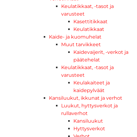
Keulatikkaat, -tasot ja
varusteet
Kasettitikkaat
Keulatikkaat
Kaide- ja kuomuhelat
Muut tarvikkeet
Kaidevaijerit, -verkot ja
päätehelat
Keulatikkaat, -tasot ja
varusteet
Keulakaiteet ja
kaidepylväät
Kansiluukut, ikkunat ja verhot
Luukut, hyttysverkot ja
rullaverhot
Kansiluukut
Hyttysverkot
Verhot