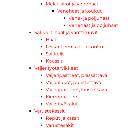
Melat, airot ja venehaat
Venehaat ja koukut
Vene- ja poijuhaat
Venehaat ja poijuhaat
Sakkelit, haat ja vanttiruuvit
Haat
Leikarit, renkaat ja koukut
Sakkelit
Koussit
Vaijerityötarvikkeet
Vaijeripäätteet, prässättävä
Vaijerilukot, puristettava
Vaijeripäätteet, kiristettävä
Kierrepäätteet
Vaijerityökalut
Varustekassit
Reput ja kassit
Varustesäkit