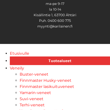
ma-pe 9-17
la 10-14
Kisällintie 1, 63700 Ähtäri
Puh. 0400 600 775
myynti@karilainen.fi
Etusivulle
Tuotealueet
Veneily
Buster-veneet
Finnmaster Husky-veneet
Finnmaster lasikuituveneet
Yamarin-veneet
Suvi-veneet
Terhi-veneet