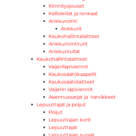
Kiinnitysjouset
Kalliokiilat ja renkaat
Ankkurointi
Ankkurit
Kaukohallintalaitteet
Ankkurivintturit
Ankkurirullat
Kaukohallintalaitteet
Vaijeriläpiviennit
Kaukosäätökaapelit
Kaukosäätölaitteet
Vaijerin läpiviennit
Asennussarjat ja -tarvikkeet
Lepuuttajat ja poijut
Poijut
Lepuuttajan korit
Lepuuttajat
Lepuuttajan suojat