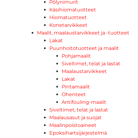
Pölynimurit
Käsihiomatuotteet
Hiomatuotteet
Konetarvikkeet
Maalit, maalaustarvikkeet ja -tuotteet
Lakat
Puunhoitotuotteet ja maalit
Pohjamaalit
Siveltimet, telat ja lastat
Maalaustarvikkeet
Lakat
Pintamaalit
Ohenteet
Antifouling-maalit
Siveltimet, telat ja lastat
Maalausasut ja suojat
Maalinpoistoaineet
Epoksihartsijärjestelmä