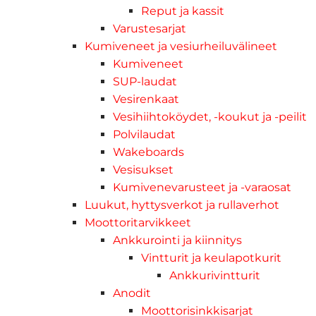
Reput ja kassit
Varustesarjat
Kumiveneet ja vesiurheiluvälineet
Kumiveneet
SUP-laudat
Vesirenkaat
Vesihiihtoköydet, -koukut ja -peilit
Polvilaudat
Wakeboards
Vesisukset
Kumivenevarusteet ja -varaosat
Luukut, hyttysverkot ja rullaverhot
Moottoritarvikkeet
Ankkurointi ja kiinnitys
Vintturit ja keulapotkurit
Ankkurivintturit
Anodit
Moottorisinkkisarjat