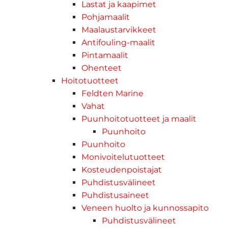
Lastat ja kaapimet
Pohjamaalit
Maalaustarvikkeet
Antifouling-maalit
Pintamaalit
Ohenteet
Hoitotuotteet
Feldten Marine
Vahat
Puunhoitotuotteet ja maalit
Puunhoito
Puunhoito
Monivoitelutuotteet
Kosteudenpoistajat
Puhdistusvälineet
Puhdistusaineet
Veneen huolto ja kunnossapito
Puhdistusvälineet