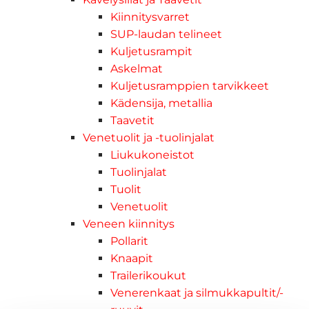
Kiinnitysvarret
SUP-laudan telineet
Kuljetusrampit
Askelmat
Kuljetusramppien tarvikkeet
Kädensija, metallia
Taavetit
Venetuolit ja -tuolinjalat
Liukukoneistot
Tuolinjalat
Tuolit
Venetuolit
Veneen kiinnitys
Pollarit
Knaapit
Trailerikoukut
Venerenkaat ja silmukkapultit/-