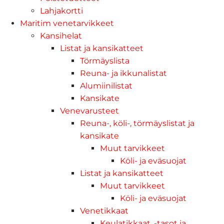
Lahjakortti
Maritim venetarvikkeet
Kansihelat
Listat ja kansikatteet
Törmäyslista
Reuna- ja ikkunalistat
Alumiinilistat
Kansikate
Venevarusteet
Reuna-, köli-, törmäyslistat ja
kansikate
Muut tarvikkeet
Köli- ja eväsuojat
Listat ja kansikatteet
Muut tarvikkeet
Köli- ja eväsuojat
Venetikkaat
Keulatikkaat, -tasot ja