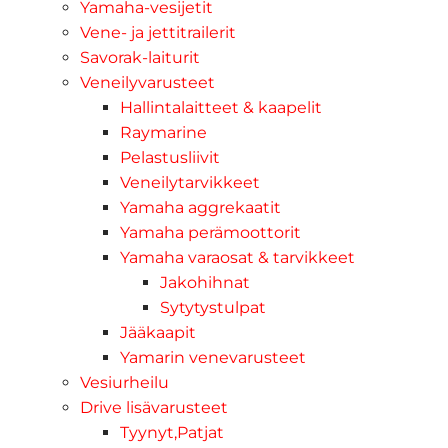
Yamaha-vesijetit
Vene- ja jettitrailerit
Savorak-laiturit
Veneilyvarusteet
Hallintalaitteet & kaapelit
Raymarine
Pelastusliivit
Veneilytarvikkeet
Yamaha aggrekaatit
Yamaha perämoottorit
Yamaha varaosat & tarvikkeet
Jakohihnat
Sytytystulpat
Jääkaapit
Yamarin venevarusteet
Vesiurheilu
Drive lisävarusteet
Tyynyt,Patjat