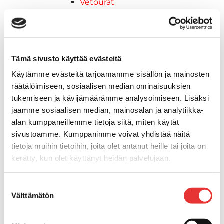
Vetourat
Kansiruuvikkeet
Jätevesi
Kansiruuvikkeiden varaosat
Muoviseokset
Tämä sivusto käyttää evästeitä
Polttoaine
Käytämme evästeitä tarjoamamme sisällön ja mainosten
Kansiruuvikkeitten varaosat
räätälöimiseen, sosiaalisen median ominaisuuksien
Makea vesi
tukemiseen ja kävijämäärämme analysoimiseen. Lisäksi
Keula- ja uimatasot
jaamme sosiaalisen median, mainosalan ja analytiikka-
Uimatasot
alan kumppaneillemme tietoja siitä, miten käytät
Keulatasot
sivustoamme. Kumppanimme voivat yhdistää näitä
Hankaimet
tietoja muihin tietoihin, joita olet antanut heille tai joita on
Galvanoitu
kerätty, kun olet käyttänyt heidän palvelujaan.
Messinki/kromattu
Kevytmetalli
Lisätietoja:
karilainen.fi/tietosuoja
Suostumuksen
Muovia
Välttämätön
valinta
Kalusteet, sisustus ja astiat
Venetuolit ja -tuolinjalat