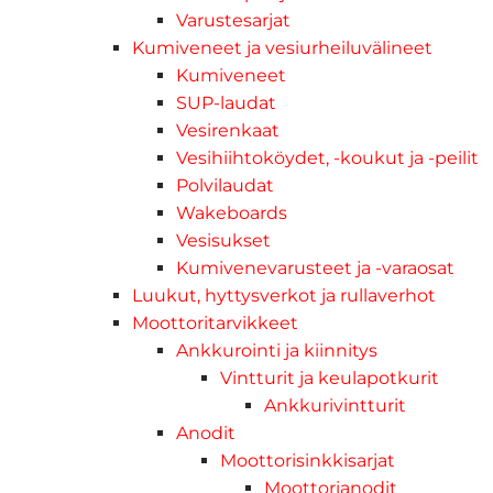
Varustesarjat
Kumiveneet ja vesiurheiluvälineet
Kumiveneet
SUP-laudat
Vesirenkaat
Vesihiihtoköydet, -koukut ja -peilit
Polvilaudat
Wakeboards
Vesisukset
Kumivenevarusteet ja -varaosat
Luukut, hyttysverkot ja rullaverhot
Moottoritarvikkeet
Ankkurointi ja kiinnitys
Vintturit ja keulapotkurit
Ankkurivintturit
Anodit
Moottorisinkkisarjat
Moottorianodit