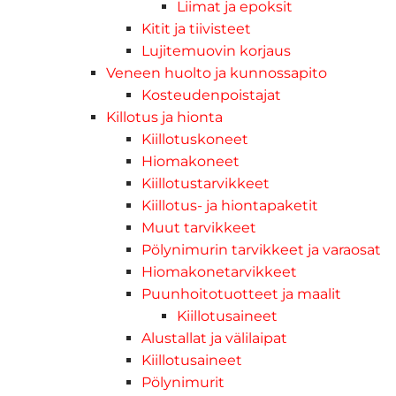
Liimat ja epoksit
Kitit ja tiivisteet
Lujitemuovin korjaus
Veneen huolto ja kunnossapito
Kosteudenpoistajat
Killotus ja hionta
Kiillotuskoneet
Hiomakoneet
Kiillotustarvikkeet
Kiillotus- ja hiontapaketit
Muut tarvikkeet
Pölynimurin tarvikkeet ja varaosat
Hiomakonetarvikkeet
Puunhoitotuotteet ja maalit
Kiillotusaineet
Alustallat ja välilaipat
Kiillotusaineet
Pölynimurit