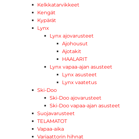
Kelkkatarvikkeet
Kengät
Kypärät
Lynx
Lynx ajovarusteet
Ajohousut
Ajotakit
HAALARIT
Lynx vapaa-ajan asusteet
Lynx asusteet
Lynx vaatetus
Ski-Doo
Ski-Doo ajovarusteet
Ski-Doo vapaa-ajan asusteet
Suojavarusteet
TELAMATOT
Vapaa-aika
Variaattorin hihnat