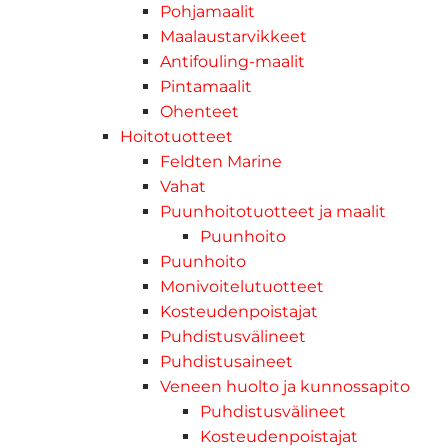
Pohjamaalit
Maalaustarvikkeet
Antifouling-maalit
Pintamaalit
Ohenteet
Hoitotuotteet
Feldten Marine
Vahat
Puunhoitotuotteet ja maalit
Puunhoito
Puunhoito
Monivoitelutuotteet
Kosteudenpoistajat
Puhdistusvälineet
Puhdistusaineet
Veneen huolto ja kunnossapito
Puhdistusvälineet
Kosteudenpoistajat