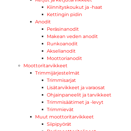
Kiinnityskoukut ja -haat
Kettingin pidin
Anodit
Peräsinanodit
Makean veden anodit
Runkoanodit
Akselianodit
Moottorianodit
Moottoritarvikkeet
Trimmijärjestelmät
Trimmisarjat
Lisätarvikkeet ja varaosat
Ohjainpaneelit ja tarvikkeet
Trimmisäätimet ja -levyt
Trimmievät
Muut moottoritarvikkeet
Siipipyörät