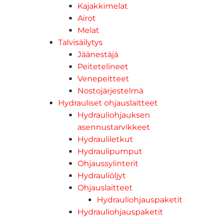
Kajakkimelat
Airot
Melat
Talvisäilytys
Jäänestäjä
Peitetelineet
Venepeitteet
Nostojärjestelmä
Hydrauliset ohjauslaitteet
Hydrauliohjauksen
asennustarvikkeet
Hydrauliletkut
Hydraulipumput
Ohjaussylinterit
Hydrauliöljyt
Ohjauslaitteet
Hydrauliohjauspaketit
Hydrauliohjauspaketit