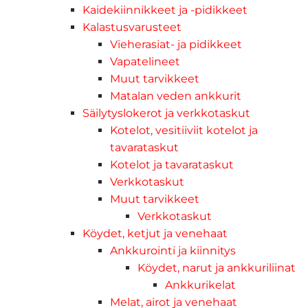
Kaidekiinnikkeet ja -pidikkeet
Kalastusvarusteet
Vieherasiat- ja pidikkeet
Vapatelineet
Muut tarvikkeet
Matalan veden ankkurit
Säilytyslokerot ja verkkotaskut
Kotelot, vesitiiviit kotelot ja
tavarataskut
Kotelot ja tavarataskut
Verkkotaskut
Muut tarvikkeet
Verkkotaskut
Köydet, ketjut ja venehaat
Ankkurointi ja kiinnitys
Köydet, narut ja ankkuriliinat
Ankkurikelat
Melat, airot ja venehaat