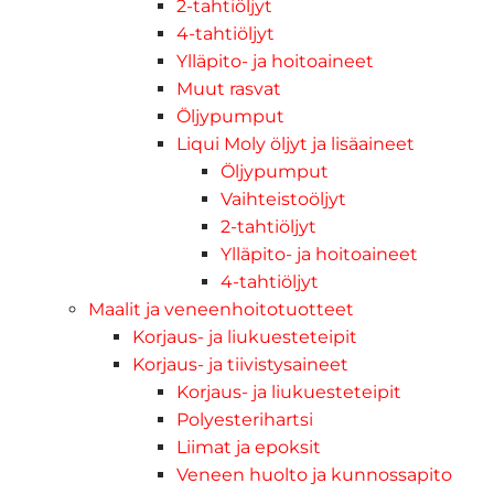
2-tahtiöljyt
4-tahtiöljyt
Ylläpito- ja hoitoaineet
Muut rasvat
Öljypumput
Liqui Moly öljyt ja lisäaineet
Öljypumput
Vaihteistoöljyt
2-tahtiöljyt
Ylläpito- ja hoitoaineet
4-tahtiöljyt
Maalit ja veneenhoitotuotteet
Korjaus- ja liukuesteteipit
Korjaus- ja tiivistysaineet
Korjaus- ja liukuesteteipit
Polyesterihartsi
Liimat ja epoksit
Veneen huolto ja kunnossapito