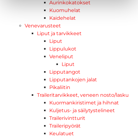
Aurinkokatokset
Kuomuhelat
Kaidehelat
Venevarusteet
Liput ja tarvikkeet
Liput
Lippulukot
Veneliput
Liput
Lipputangot
Lipputankojen jalat
Pikaliitin
Traileritarvikkeet, veneen nosto/lasku
Kuormankiristimet ja hihnat
Kuljetus- ja säilytystelineet
Trailerivintturit
Traileripyörät
Keulatuet