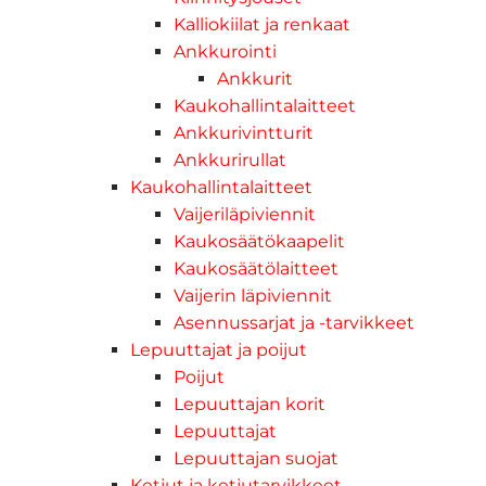
Kalliokiilat ja renkaat
Ankkurointi
Ankkurit
Kaukohallintalaitteet
Ankkurivintturit
Ankkurirullat
Kaukohallintalaitteet
Vaijeriläpiviennit
Kaukosäätökaapelit
Kaukosäätölaitteet
Vaijerin läpiviennit
Asennussarjat ja -tarvikkeet
Lepuuttajat ja poijut
Poijut
Lepuuttajan korit
Lepuuttajat
Lepuuttajan suojat
Ketjut ja ketjutarvikkeet