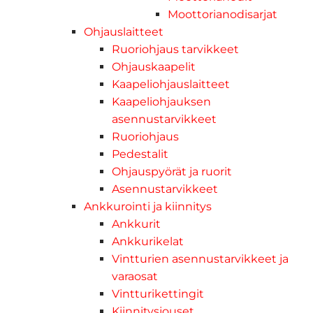
Moottorianodisarjat
Ohjauslaitteet
Ruoriohjaus tarvikkeet
Ohjauskaapelit
Kaapeliohjauslaitteet
Kaapeliohjauksen
asennustarvikkeet
Ruoriohjaus
Pedestalit
Ohjauspyörät ja ruorit
Asennustarvikkeet
Ankkurointi ja kiinnitys
Ankkurit
Ankkurikelat
Vintturien asennustarvikkeet ja
varaosat
Vintturikettingit
Kiinnitysjouset