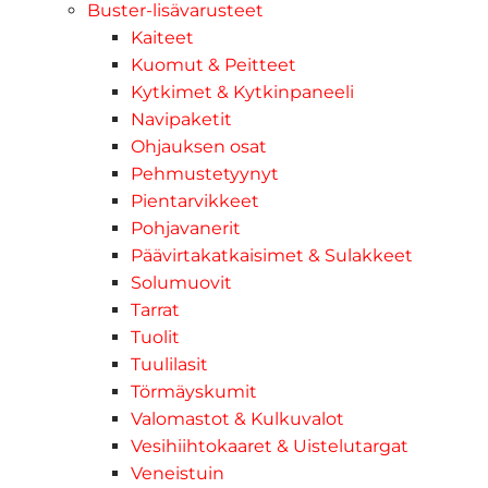
Buster-lisävarusteet
Kaiteet
Kuomut & Peitteet
Kytkimet & Kytkinpaneeli
Navipaketit
Ohjauksen osat
Pehmustetyynyt
Pientarvikkeet
Pohjavanerit
Päävirtakatkaisimet & Sulakkeet
Solumuovit
Tarrat
Tuolit
Tuulilasit
Törmäyskumit
Valomastot & Kulkuvalot
Vesihiihtokaaret & Uistelutargat
Veneistuin