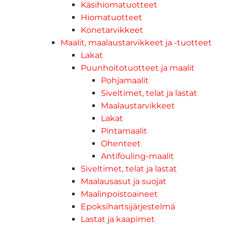
Käsihiomatuotteet
Hiomatuotteet
Konetarvikkeet
Maalit, maalaustarvikkeet ja -tuotteet
Lakat
Puunhoitotuotteet ja maalit
Pohjamaalit
Siveltimet, telat ja lastat
Maalaustarvikkeet
Lakat
Pintamaalit
Ohenteet
Antifouling-maalit
Siveltimet, telat ja lastat
Maalausasut ja suojat
Maalinpoistoaineet
Epoksihartsijärjestelmä
Lastat ja kaapimet