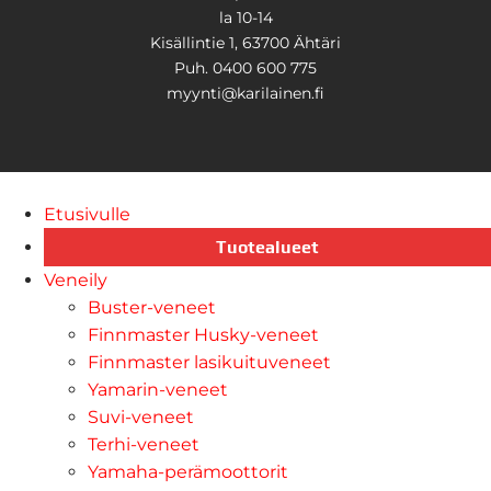
la 10-14
Kisällintie 1, 63700 Ähtäri
Puh. 0400 600 775
myynti@karilainen.fi
Etusivulle
Tuotealueet
Veneily
Buster-veneet
Finnmaster Husky-veneet
Finnmaster lasikuituveneet
Yamarin-veneet
Suvi-veneet
Terhi-veneet
Yamaha-perämoottorit