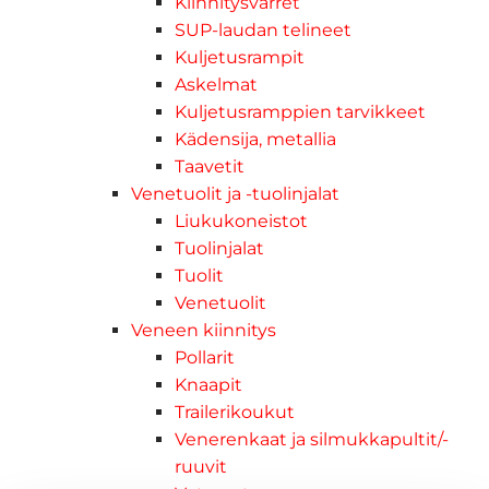
Kiinnitysvarret
SUP-laudan telineet
Kuljetusrampit
Askelmat
Kuljetusramppien tarvikkeet
Kädensija, metallia
Taavetit
Venetuolit ja -tuolinjalat
Liukukoneistot
Tuolinjalat
Tuolit
Venetuolit
Veneen kiinnitys
Pollarit
Knaapit
Trailerikoukut
Venerenkaat ja silmukkapultit/-
ruuvit