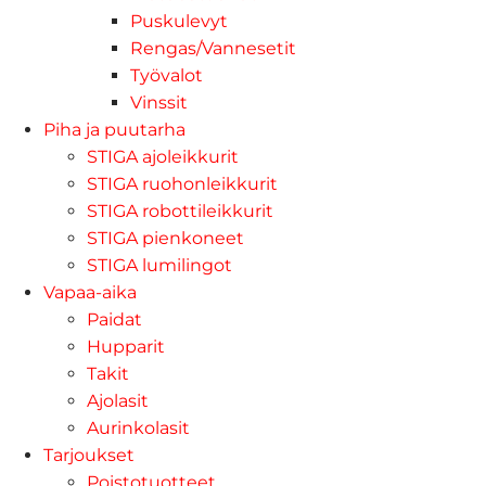
Puskulevyt
Rengas/Vannesetit
Työvalot
Vinssit
Piha ja puutarha
STIGA ajoleikkurit
STIGA ruohonleikkurit
STIGA robottileikkurit
STIGA pienkoneet
STIGA lumilingot
Vapaa-aika
Paidat
Hupparit
Takit
Ajolasit
Aurinkolasit
Tarjoukset
Poistotuotteet