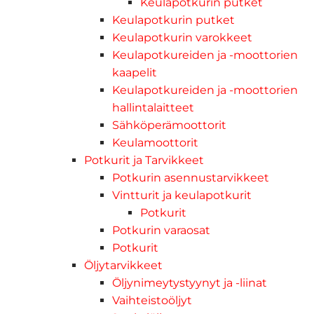
Keulapotkurin putket
Keulapotkurin putket
Keulapotkurin varokkeet
Keulapotkureiden ja -moottorien
kaapelit
Keulapotkureiden ja -moottorien
hallintalaitteet
Sähköperämoottorit
Keulamoottorit
Potkurit ja Tarvikkeet
Potkurin asennustarvikkeet
Vintturit ja keulapotkurit
Potkurit
Potkurin varaosat
Potkurit
Öljytarvikkeet
Öljynimeytystyynyt ja -liinat
Vaihteistoöljyt