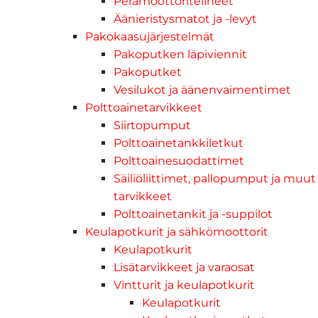
Perämoottoritelineet
Äänieristysmatot ja -levyt
Pakokaasujärjestelmät
Pakoputken läpiviennit
Pakoputket
Vesilukot ja äänenvaimentimet
Polttoainetarvikkeet
Siirtopumput
Polttoainetankkiletkut
Polttoainesuodattimet
Säiliöliittimet, pallopumput ja muut
tarvikkeet
Polttoainetankit ja -suppilot
Keulapotkurit ja sähkömoottorit
Keulapotkurit
Lisätarvikkeet ja varaosat
Vintturit ja keulapotkurit
Keulapotkurit