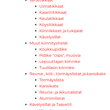
Venetikkaat
Uimatikkaat
Kasettitikkaat
Keulatikkaat
Köysitikkaat
Kiinnikkeet ja tukijalat
Kävelysillat
Muut kiinnityshelat
Koukkupidike
Pidike "clips", muovia
Lepuuttajan kiinnike
Tuulilasin kiinnike
Reuna-, köli-, törmäyslistat ja kansikate
Törmäyslista
Kansikate
Reuna- ja ikkunalistat
Alumiinilistat
Kävelysillat ja Taavetit