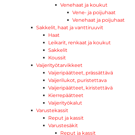
Venehaat ja koukut
Vene- ja poijuhaat
Venehaat ja poijuhaat
Sakkelit, haat ja vanttiruuvit
Haat
Leikarit, renkaat ja koukut
Sakkelit
Koussit
Vaijerityötarvikkeet
Vaijeripäätteet, prässättävä
Vaijerilukot, puristettava
Vaijeripäätteet, kiristettävä
Kierrepäätteet
Vaijerityökalut
Varustekassit
Reput ja kassit
Varustesäkit
Reput ja kassit