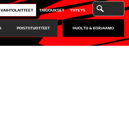
VAIHTOLAITTEET
TARJOUKSET
YHTEYS
A
POISTOTUOTTEET
HUOLTO & KORJAAMO