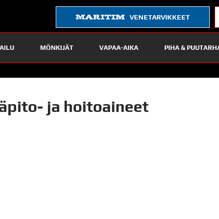
VENETARVIKKEET
AILU
MÖNKIJÄT
VAPAA-AIKA
PIHA & PUUTARH
läpito- ja hoitoaineet