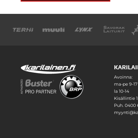
KARILAI
Avoinna:
ma-pe 9-17
la 10-14
Kisällintie 
Puh. 0400 
myynti@kar