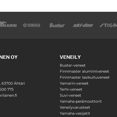
NEN OY
VENEILY
Buster-veneet
Finnmaster alumiiniveneet
Finnmaster lasikuituveneet
1, 63700 Ähtäri
Yamarin-veneet
600 775
Terhi-veneet
ilainen.fi
Suvi-veneet
Yamaha-perämoottorit
Veneilyvarusteet
Yamaha-vesijetit