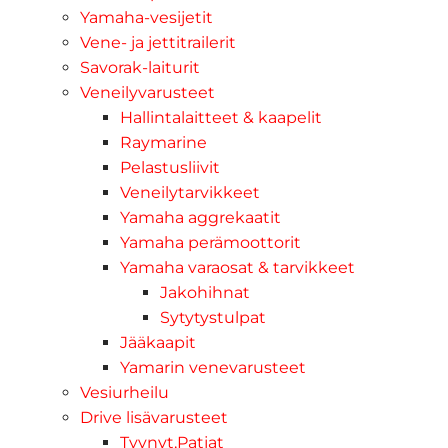
Yamaha-vesijetit
Vene- ja jettitrailerit
Savorak-laiturit
Veneilyvarusteet
Hallintalaitteet & kaapelit
Raymarine
Pelastusliivit
Veneilytarvikkeet
Yamaha aggrekaatit
Yamaha perämoottorit
Yamaha varaosat & tarvikkeet
Jakohihnat
Sytytystulpat
Jääkaapit
Yamarin venevarusteet
Vesiurheilu
Drive lisävarusteet
Tyynyt,Patjat