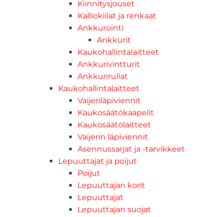
Kiinnitysjouset
Kalliokiilat ja renkaat
Ankkurointi
Ankkurit
Kaukohallintalaitteet
Ankkurivintturit
Ankkurirullat
Kaukohallintalaitteet
Vaijeriläpiviennit
Kaukosäätökaapelit
Kaukosäätölaitteet
Vaijerin läpiviennit
Asennussarjat ja -tarvikkeet
Lepuuttajat ja poijut
Poijut
Lepuuttajan korit
Lepuuttajat
Lepuuttajan suojat