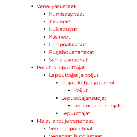
Veneilyasusteet
Kumisaappaat
Jalkineet
Kuivapuvut
Käsineet
Lämpöalusasut
Purjehdushanskat
Silmälasinauhat
Poijut ja lepuuttajat
Lepuuttajat ja poijut
Poijut, ketjut ja painot
Poijut
Lepuuttajansuojat
Lepuuttajan suojat
Lepuuttajat
Melat, airot ja venehaat
Vene- ja poijuhaat
Venehaat ja poijuhaat