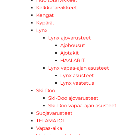
Huoltotarvikkeet
Kelkkatarvikkeet
Kengät
Kypärät
Lynx
Lynx ajovarusteet
Ajohousut
Ajotakit
HAALARIT
Lynx vapaa-ajan asusteet
Lynx asusteet
Lynx vaatetus
Ski-Doo
Ski-Doo ajovarusteet
Ski-Doo vapaa-ajan asusteet
Suojavarusteet
TELAMATOT
Vapaa-aika