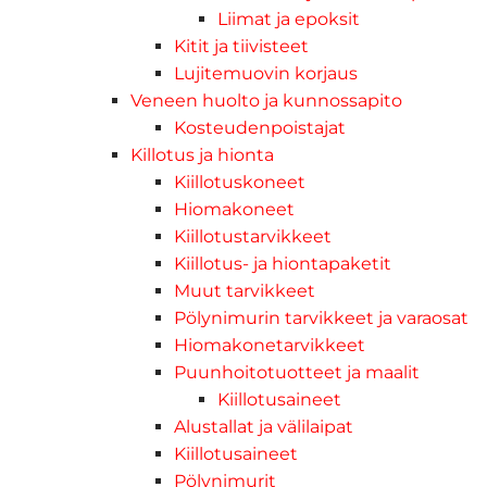
Liimat ja epoksit
Kitit ja tiivisteet
Lujitemuovin korjaus
Veneen huolto ja kunnossapito
Kosteudenpoistajat
Killotus ja hionta
Kiillotuskoneet
Hiomakoneet
Kiillotustarvikkeet
Kiillotus- ja hiontapaketit
Muut tarvikkeet
Pölynimurin tarvikkeet ja varaosat
Hiomakonetarvikkeet
Puunhoitotuotteet ja maalit
Kiillotusaineet
Alustallat ja välilaipat
Kiillotusaineet
Pölynimurit