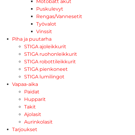
Motobatt akut
Puskulevyt
Rengas/Vannesetit
Työvalot
Vinssit
Piha ja puutarha
STIGA ajoleikkurit
STIGA ruohonleikkurit
STIGA robottileikkurit
STIGA pienkoneet
STIGA lumilingot
Vapaa-aika
Paidat
Hupparit
Takit
Ajolasit
Aurinkolasit
Tarjoukset