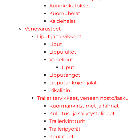
Aurinkokatokset
Kuomuhelat
Kaidehelat
Venevarusteet
Liput ja tarvikkeet
Liput
Lippulukot
Veneliput
Liput
Lipputangot
Lipputankojen jalat
Pikaliitin
Traileritarvikkeet, veneen nosto/lasku
Kuormankiristimet ja hihnat
Kuljetus- ja säilytystelineet
Trailerivintturit
Traileripyörät
Keulatuet