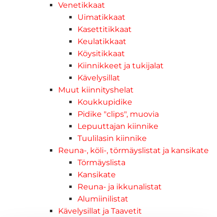
Venetikkaat
Uimatikkaat
Kasettitikkaat
Keulatikkaat
Köysitikkaat
Kiinnikkeet ja tukijalat
Kävelysillat
Muut kiinnityshelat
Koukkupidike
Pidike "clips", muovia
Lepuuttajan kiinnike
Tuulilasin kiinnike
Reuna-, köli-, törmäyslistat ja kansikate
Törmäyslista
Kansikate
Reuna- ja ikkunalistat
Alumiinilistat
Kävelysillat ja Taavetit