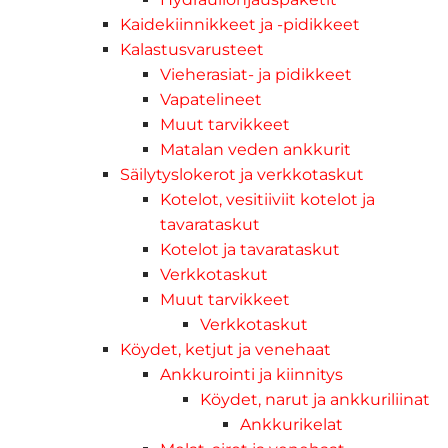
Kaidekiinnikkeet ja -pidikkeet
Kalastusvarusteet
Vieherasiat- ja pidikkeet
Vapatelineet
Muut tarvikkeet
Matalan veden ankkurit
Säilytyslokerot ja verkkotaskut
Kotelot, vesitiiviit kotelot ja
tavarataskut
Kotelot ja tavarataskut
Verkkotaskut
Muut tarvikkeet
Verkkotaskut
Köydet, ketjut ja venehaat
Ankkurointi ja kiinnitys
Köydet, narut ja ankkuriliinat
Ankkurikelat