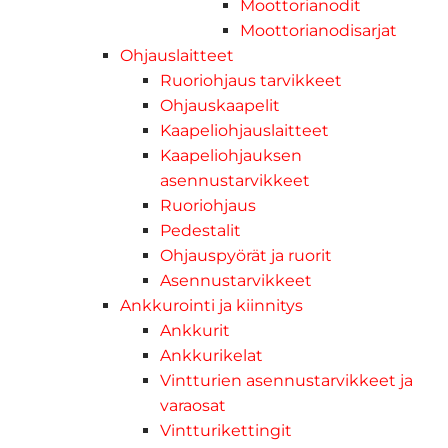
Moottorianodit
Moottorianodisarjat
Ohjauslaitteet
Ruoriohjaus tarvikkeet
Ohjauskaapelit
Kaapeliohjauslaitteet
Kaapeliohjauksen
asennustarvikkeet
Ruoriohjaus
Pedestalit
Ohjauspyörät ja ruorit
Asennustarvikkeet
Ankkurointi ja kiinnitys
Ankkurit
Ankkurikelat
Vintturien asennustarvikkeet ja
varaosat
Vintturikettingit