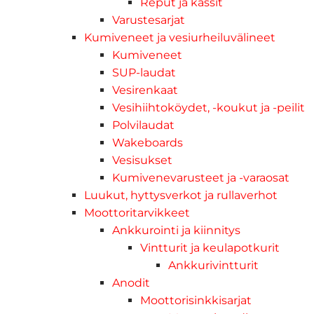
Reput ja kassit
Varustesarjat
Kumiveneet ja vesiurheiluvälineet
Kumiveneet
SUP-laudat
Vesirenkaat
Vesihiihtoköydet, -koukut ja -peilit
Polvilaudat
Wakeboards
Vesisukset
Kumivenevarusteet ja -varaosat
Luukut, hyttysverkot ja rullaverhot
Moottoritarvikkeet
Ankkurointi ja kiinnitys
Vintturit ja keulapotkurit
Ankkurivintturit
Anodit
Moottorisinkkisarjat