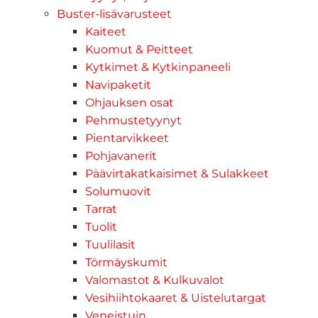
Buster-lisävarusteet
Kaiteet
Kuomut & Peitteet
Kytkimet & Kytkinpaneeli
Navipaketit
Ohjauksen osat
Pehmustetyynyt
Pientarvikkeet
Pohjavanerit
Päävirtakatkaisimet & Sulakkeet
Solumuovit
Tarrat
Tuolit
Tuulilasit
Törmäyskumit
Valomastot & Kulkuvalot
Vesihiihtokaaret & Uistelutargat
Veneistuin