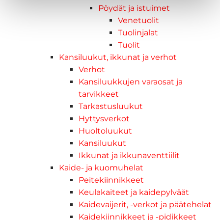
Pöydät ja istuimet
Venetuolit
Tuolinjalat
Tuolit
Kansiluukut, ikkunat ja verhot
Verhot
Kansiluukkujen varaosat ja
tarvikkeet
Tarkastusluukut
Hyttysverkot
Huoltoluukut
Kansiluukut
Ikkunat ja ikkunaventtiilit
Kaide- ja kuomuhelat
Peitekiinnikkeet
Keulakaiteet ja kaidepylväät
Kaidevaijerit, -verkot ja päätehelat
Kaidekiinnikkeet ja -pidikkeet