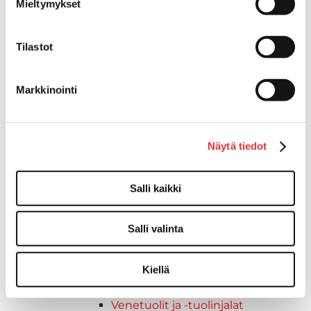
Mieltymykset
Vetourat
Kansiruuvikkeet
Jätevesi
Tilastot
Kansiruuvikkeiden varaosat
Muoviseokset
Markkinointi
Polttoaine
Kansiruuvikkeitten varaosat
Makea vesi
Näytä tiedot
Keula- ja uimatasot
Uimatasot
Keulatasot
Salli kaikki
Hankaimet
Galvanoitu
Salli valinta
Messinki/kromattu
Kevytmetalli
Kiellä
Muovia
Kalusteet, sisustus ja astiat
Venetuolit ja -tuolinjalat