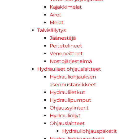
Kajakkimelat
Airot
Melat
Talvisäilytys
Jäänestäjä
Peitetelineet
Venepeitteet
Nostojärjestelmä
Hydrauliset ohjauslaitteet
Hydrauliohjauksen
asennustarvikkeet
Hydrauliletkut
Hydraulipumput
Ohjaussylinterit
Hydrauliöljyt
Ohjauslaitteet
Hydrauliohjauspaketit
Hydrauliohjauspaketit