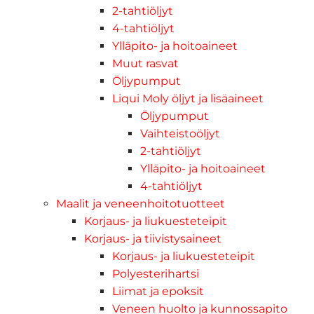
2-tahtiöljyt
4-tahtiöljyt
Ylläpito- ja hoitoaineet
Muut rasvat
Öljypumput
Liqui Moly öljyt ja lisäaineet
Öljypumput
Vaihteistoöljyt
2-tahtiöljyt
Ylläpito- ja hoitoaineet
4-tahtiöljyt
Maalit ja veneenhoitotuotteet
Korjaus- ja liukuesteteipit
Korjaus- ja tiivistysaineet
Korjaus- ja liukuesteteipit
Polyesterihartsi
Liimat ja epoksit
Veneen huolto ja kunnossapito