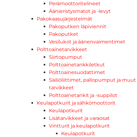
Perämoottoritelineet
Äänieristysmatot ja -levyt
Pakokaasujärjestelmät
Pakoputken läpiviennit
Pakoputket
Vesilukot ja äänenvaimentimet
Polttoainetarvikkeet
Siirtopumput
Polttoainetankkiletkut
Polttoainesuodattimet
Säiliöliittimet, pallopumput ja muut
tarvikkeet
Polttoainetankit ja -suppilot
Keulapotkurit ja sähkömoottorit
Keulapotkurit
Lisätarvikkeet ja varaosat
Vintturit ja keulapotkurit
Keulapotkurit