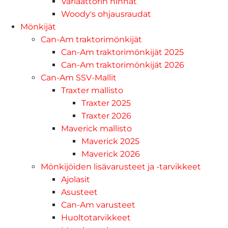
Variaattorin hihnat
Woody's ohjausraudat
Mönkijät
Can-Am traktorimönkijät
Can-Am traktorimönkijät 2025
Can-Am traktorimönkijät 2026
Can-Am SSV-Mallit
Traxter mallisto
Traxter 2025
Traxter 2026
Maverick mallisto
Maverick 2025
Maverick 2026
Mönkijöiden lisävarusteet ja -tarvikkeet
Ajolasit
Asusteet
Can-Am varusteet
Huoltotarvikkeet