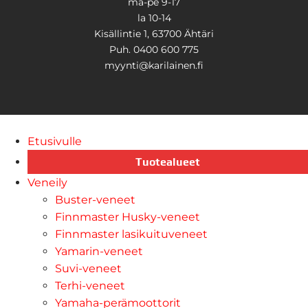
ma-pe 9-17
la 10-14
Kisällintie 1, 63700 Ähtäri
Puh. 0400 600 775
myynti@karilainen.fi
Etusivulle
Tuotealueet
Veneily
Buster-veneet
Finnmaster Husky-veneet
Finnmaster lasikuituveneet
Yamarin-veneet
Suvi-veneet
Terhi-veneet
Yamaha-perämoottorit