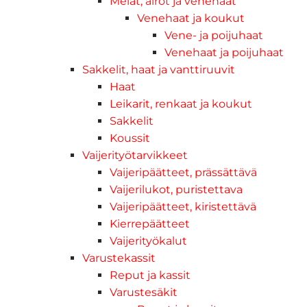
Melat, airot ja venehaat
Venehaat ja koukut
Vene- ja poijuhaat
Venehaat ja poijuhaat
Sakkelit, haat ja vanttiruuvit
Haat
Leikarit, renkaat ja koukut
Sakkelit
Koussit
Vaijerityötarvikkeet
Vaijeripäätteet, prässättävä
Vaijerilukot, puristettava
Vaijeripäätteet, kiristettävä
Kierrepäätteet
Vaijerityökalut
Varustekassit
Reput ja kassit
Varustesäkit