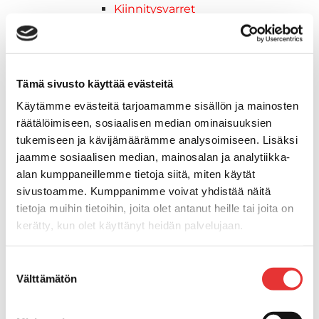
Kiinnitysvarret
SUP-laudan telineet
Kuljetusrampit
Askelmat
Kuljetusramppien tarvikkeet
Tämä sivusto käyttää evästeitä
Kädensija, metallia
Käytämme evästeitä tarjoamamme sisällön ja mainosten
Taavetit
räätälöimiseen, sosiaalisen median ominaisuuksien
Venetuolit ja -tuolinjalat
tukemiseen ja kävijämäärämme analysoimiseen. Lisäksi
Liukukoneistot
jaamme sosiaalisen median, mainosalan ja analytiikka-
Tuolinjalat
alan kumppaneillemme tietoja siitä, miten käytät
Tuolit
sivustoamme. Kumppanimme voivat yhdistää näitä
Venetuolit
tietoja muihin tietoihin, joita olet antanut heille tai joita on
Veneen kiinnitys
kerätty, kun olet käyttänyt heidän palvelujaan.
Pollarit
Knaapit
Lisätietoja:
karilainen.fi/tietosuoja
Suostumuksen
Trailerikoukut
Välttämätön
valinta
Venerenkaat ja silmukkapultit/-
ruuvit