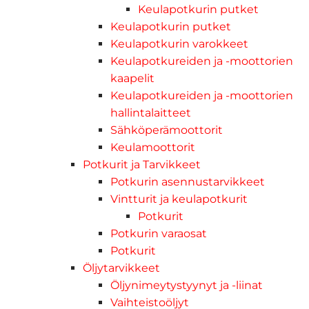
Keulapotkurin putket
Keulapotkurin putket
Keulapotkurin varokkeet
Keulapotkureiden ja -moottorien
kaapelit
Keulapotkureiden ja -moottorien
hallintalaitteet
Sähköperämoottorit
Keulamoottorit
Potkurit ja Tarvikkeet
Potkurin asennustarvikkeet
Vintturit ja keulapotkurit
Potkurit
Potkurin varaosat
Potkurit
Öljytarvikkeet
Öljynimeytystyynyt ja -liinat
Vaihteistoöljyt