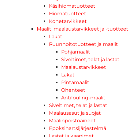
Käsihiomatuotteet
Hiomatuotteet
Konetarvikkeet
Maalit, maalaustarvikkeet ja -tuotteet
Lakat
Puunhoitotuotteet ja maalit
Pohjamaalit
Siveltimet, telat ja lastat
Maalaustarvikkeet
Lakat
Pintamaalit
Ohenteet
Antifouling-maalit
Siveltimet, telat ja lastat
Maalausasut ja suojat
Maalinpoistoaineet
Epoksihartsijärjestelmä
Lastat ja kaapimet