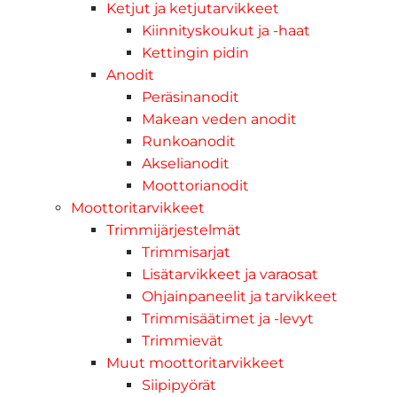
Ketjut ja ketjutarvikkeet
Kiinnityskoukut ja -haat
Kettingin pidin
Anodit
Peräsinanodit
Makean veden anodit
Runkoanodit
Akselianodit
Moottorianodit
Moottoritarvikkeet
Trimmijärjestelmät
Trimmisarjat
Lisätarvikkeet ja varaosat
Ohjainpaneelit ja tarvikkeet
Trimmisäätimet ja -levyt
Trimmievät
Muut moottoritarvikkeet
Siipipyörät