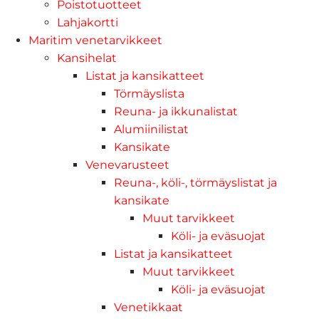
Poistotuotteet
Lahjakortti
Maritim venetarvikkeet
Kansihelat
Listat ja kansikatteet
Törmäyslista
Reuna- ja ikkunalistat
Alumiinilistat
Kansikate
Venevarusteet
Reuna-, köli-, törmäyslistat ja
kansikate
Muut tarvikkeet
Köli- ja eväsuojat
Listat ja kansikatteet
Muut tarvikkeet
Köli- ja eväsuojat
Venetikkaat