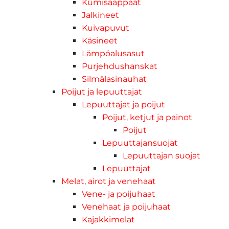
Kumisaappaat
Jalkineet
Kuivapuvut
Käsineet
Lämpöalusasut
Purjehdushanskat
Silmälasinauhat
Poijut ja lepuuttajat
Lepuuttajat ja poijut
Poijut, ketjut ja painot
Poijut
Lepuuttajansuojat
Lepuuttajan suojat
Lepuuttajat
Melat, airot ja venehaat
Vene- ja poijuhaat
Venehaat ja poijuhaat
Kajakkimelat