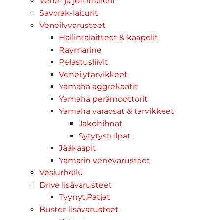
Vene- ja jettitrailerit
Savorak-laiturit
Veneilyvarusteet
Hallintalaitteet & kaapelit
Raymarine
Pelastusliivit
Veneilytarvikkeet
Yamaha aggrekaatit
Yamaha perämoottorit
Yamaha varaosat & tarvikkeet
Jakohihnat
Sytytystulpat
Jääkaapit
Yamarin venevarusteet
Vesiurheilu
Drive lisävarusteet
Tyynyt,Patjat
Buster-lisävarusteet