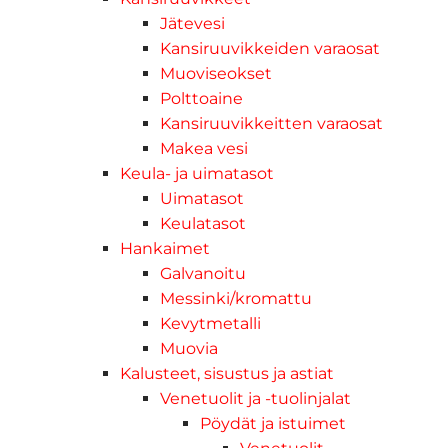
Jätevesi
Kansiruuvikkeiden varaosat
Muoviseokset
Polttoaine
Kansiruuvikkeitten varaosat
Makea vesi
Keula- ja uimatasot
Uimatasot
Keulatasot
Hankaimet
Galvanoitu
Messinki/kromattu
Kevytmetalli
Muovia
Kalusteet, sisustus ja astiat
Venetuolit ja -tuolinjalat
Pöydät ja istuimet