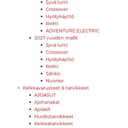
Syvä lumi
Crossover
Hyötykäyttö
Reitti
ADVENTURE ELECTRIC
2027 vuoden mallit
Syvä lumi
Crossover
Hyötykäyttö
Reitti
Sähkö
Nuoriso
Kelkkavarusteet & tarvikkeet
AJOASUT
Ajohanskat
Ajolasit
Huoltotarvikkeet
Kelkkatarvikkeet