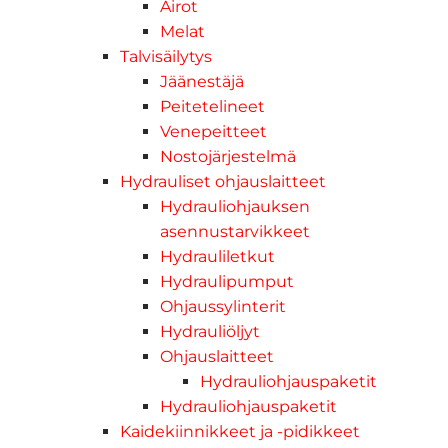
Airot
Melat
Talvisäilytys
Jäänestäjä
Peitetelineet
Venepeitteet
Nostojärjestelmä
Hydrauliset ohjauslaitteet
Hydrauliohjauksen
asennustarvikkeet
Hydrauliletkut
Hydraulipumput
Ohjaussylinterit
Hydrauliöljyt
Ohjauslaitteet
Hydrauliohjauspaketit
Hydrauliohjauspaketit
Kaidekiinnikkeet ja -pidikkeet