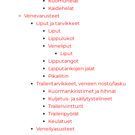
Kuomuhelat
Kaidehelat
Venevarusteet
Liput ja tarvikkeet
Liput
Lippulukot
Veneliput
Liput
Lipputangot
Lipputankojen jalat
Pikaliitin
Traileritarvikkeet, veneen nosto/lasku
Kuormankiristimet ja hihnat
Kuljetus- ja säilytystelineet
Trailerivintturit
Traileripyörät
Keulatuet
Veneilyasusteet