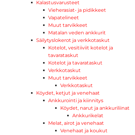
Kalastusvarusteet
Vieherasiat- ja pidikkeet
Vapatelineet
Muut tarvikkeet
Matalan veden ankkurit
Säilytyslokerot ja verkkotaskut
Kotelot, vesitiiviit kotelot ja
tavarataskut
Kotelot ja tavarataskut
Verkkotaskut
Muut tarvikkeet
Verkkotaskut
Köydet, ketjut ja venehaat
Ankkurointi ja kiinnitys
Köydet, narut ja ankkuriliinat
Ankkurikelat
Melat, airot ja venehaat
Venehaat ja koukut