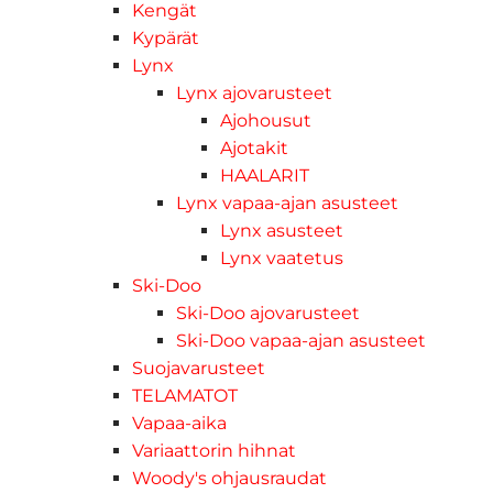
Kengät
Kypärät
Lynx
Lynx ajovarusteet
Ajohousut
Ajotakit
HAALARIT
Lynx vapaa-ajan asusteet
Lynx asusteet
Lynx vaatetus
Ski-Doo
Ski-Doo ajovarusteet
Ski-Doo vapaa-ajan asusteet
Suojavarusteet
TELAMATOT
Vapaa-aika
Variaattorin hihnat
Woody's ohjausraudat