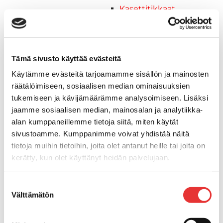
Kasettitikkaat
Keulatikkaat
Kaide- ja kuomuhelat
Muut tarvikkeet
Tämä sivusto käyttää evästeitä
Kaidevaijerit, -verkot ja
päätehelat
Käytämme evästeitä tarjoamamme sisällön ja mainosten
Keulatikkaat, -tasot ja
räätälöimiseen, sosiaalisen median ominaisuuksien
varusteet
tukemiseen ja kävijämäärämme analysoimiseen. Lisäksi
Keulakaiteet ja
jaamme sosiaalisen median, mainosalan ja analytiikka-
kaidepylväät
alan kumppaneillemme tietoja siitä, miten käytät
Kansiluukut, ikkunat ja verhot
sivustoamme. Kumppanimme voivat yhdistää näitä
Luukut, hyttysverkot ja
tietoja muihin tietoihin, joita olet antanut heille tai joita on
kerätty, kun olet käyttänyt heidän palvelujaan.
rullaverhot
Kansiluukut
Lisätietoja:
karilainen.fi/tietosuoja
Hyttysverkot
Suostumuksen
Välttämätön
Verhot
valinta
Venetikkaat
Uimatikkaat