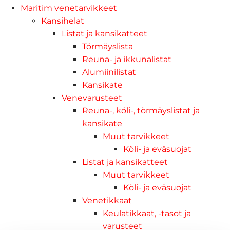
Maritim venetarvikkeet
Kansihelat
Listat ja kansikatteet
Törmäyslista
Reuna- ja ikkunalistat
Alumiinilistat
Kansikate
Venevarusteet
Reuna-, köli-, törmäyslistat ja
kansikate
Muut tarvikkeet
Köli- ja eväsuojat
Listat ja kansikatteet
Muut tarvikkeet
Köli- ja eväsuojat
Venetikkaat
Keulatikkaat, -tasot ja
varusteet