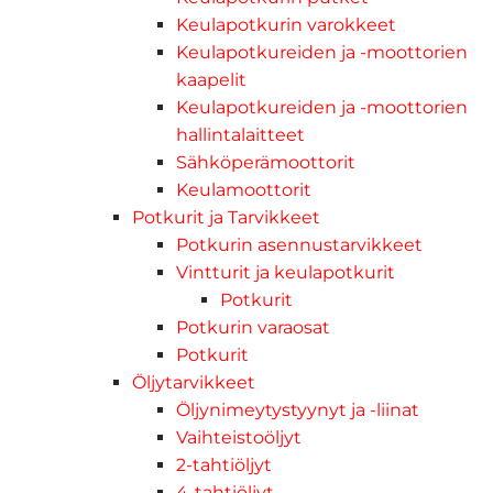
Keulapotkurin varokkeet
Keulapotkureiden ja -moottorien
kaapelit
Keulapotkureiden ja -moottorien
hallintalaitteet
Sähköperämoottorit
Keulamoottorit
Potkurit ja Tarvikkeet
Potkurin asennustarvikkeet
Vintturit ja keulapotkurit
Potkurit
Potkurin varaosat
Potkurit
Öljytarvikkeet
Öljynimeytystyynyt ja -liinat
Vaihteistoöljyt
2-tahtiöljyt
4-tahtiöljyt