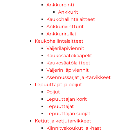
Ankkurointi
Ankkurit
Kaukohallintalaitteet
Ankkurivintturit
Ankkurirullat
Kaukohallintalaitteet
Vaijeriläpiviennit
Kaukosäätökaapelit
Kaukosäätölaitteet
Vaijerin läpiviennit
Asennussarjat ja -tarvikkeet
Lepuuttajat ja poijut
Poijut
Lepuuttajan korit
Lepuuttajat
Lepuuttajan suojat
Ketjut ja ketjutarvikkeet
Kiinnityskoukut ja -haat