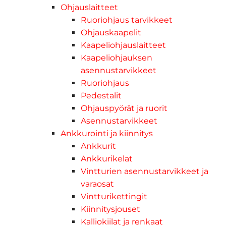
Ohjauslaitteet
Ruoriohjaus tarvikkeet
Ohjauskaapelit
Kaapeliohjauslaitteet
Kaapeliohjauksen
asennustarvikkeet
Ruoriohjaus
Pedestalit
Ohjauspyörät ja ruorit
Asennustarvikkeet
Ankkurointi ja kiinnitys
Ankkurit
Ankkurikelat
Vintturien asennustarvikkeet ja
varaosat
Vintturikettingit
Kiinnitysjouset
Kalliokiilat ja renkaat