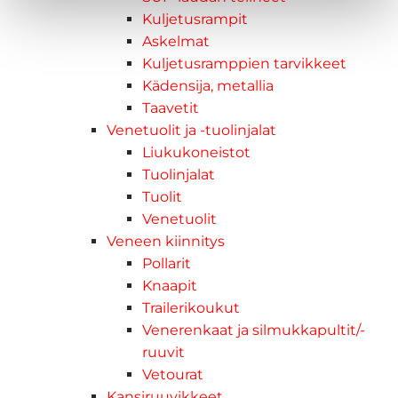
Kuljetusrampit
Askelmat
Kuljetusramppien tarvikkeet
Kädensija, metallia
Taavetit
Venetuolit ja -tuolinjalat
Liukukoneistot
Tuolinjalat
Tuolit
Venetuolit
Veneen kiinnitys
Pollarit
Knaapit
Trailerikoukut
Venerenkaat ja silmukkapultit/-
ruuvit
Vetourat
Kansiruuvikkeet