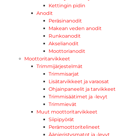
Kettingin pidin
Anodit
Peräsinanodit
Makean veden anodit
Runkoanodit
Akselianodit
Moottorianodit
Moottoritarvikkeet
Trimmijärjestelmät
Trimmisarjat
Lisätarvikkeet ja varaosat
Ohjainpaneelit ja tarvikkeet
Trimmisäätimet ja -levyt
Trimmievät
Muut moottoritarvikkeet
Siipipyörät
Perämoottoritelineet
Äänieristysmatot ja -levyt