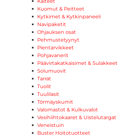
Kaiteet
Kuomut & Peitteet
Kytkimet & Kytkinpaneeli
Navipaketit
Ohjauksen osat
Pehmustetyynyt
Pientarvikkeet
Pohjavanerit
Päävirtakatkaisimet & Sulakkeet
Solumuovit
Tarrat
Tuolit
Tuulilasit
Törmäyskumit
Valomastot & Kulkuvalot
Vesihiihtokaaret & Uistelutargat
Veneistuin
Buster Hoitotuotteet