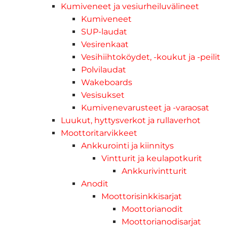
Kumiveneet ja vesiurheiluvälineet
Kumiveneet
SUP-laudat
Vesirenkaat
Vesihiihtoköydet, -koukut ja -peilit
Polvilaudat
Wakeboards
Vesisukset
Kumivenevarusteet ja -varaosat
Luukut, hyttysverkot ja rullaverhot
Moottoritarvikkeet
Ankkurointi ja kiinnitys
Vintturit ja keulapotkurit
Ankkurivintturit
Anodit
Moottorisinkkisarjat
Moottorianodit
Moottorianodisarjat