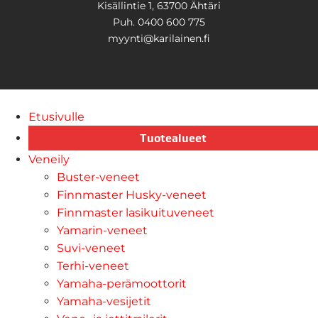
Kisällintie 1, 63700 Ähtäri
Puh. 0400 600 775
myynti@karilainen.fi
Etusivulle
Tuotealueet
Veneily
Buster-veneet
Finnmaster Husky-veneet
Finnmaster lasikuituveneet
Yamarin-veneet
Suvi-veneet
Terhi-veneet
Yamaha-perämoottorit
Yamaha-vesijetit