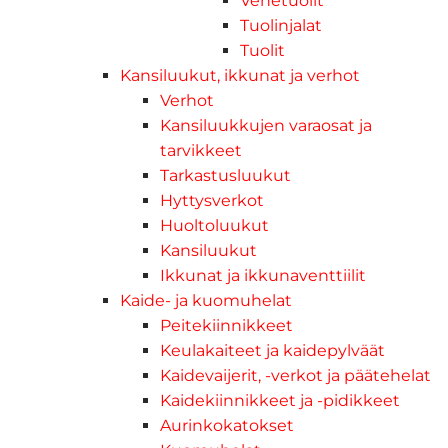
Venetuolit
Tuolinjalat
Tuolit
Kansiluukut, ikkunat ja verhot
Verhot
Kansiluukkujen varaosat ja
tarvikkeet
Tarkastusluukut
Hyttysverkot
Huoltoluukut
Kansiluukut
Ikkunat ja ikkunaventtiilit
Kaide- ja kuomuhelat
Peitekiinnikkeet
Keulakaiteet ja kaidepylväät
Kaidevaijerit, -verkot ja päätehelat
Kaidekiinnikkeet ja -pidikkeet
Aurinkokatokset