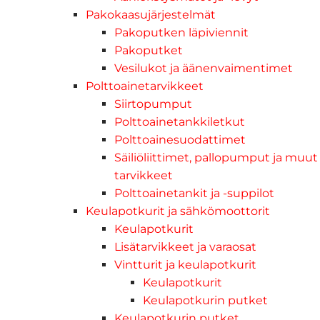
Pakokaasujärjestelmät
Pakoputken läpiviennit
Pakoputket
Vesilukot ja äänenvaimentimet
Polttoainetarvikkeet
Siirtopumput
Polttoainetankkiletkut
Polttoainesuodattimet
Säiliöliittimet, pallopumput ja muut
tarvikkeet
Polttoainetankit ja -suppilot
Keulapotkurit ja sähkömoottorit
Keulapotkurit
Lisätarvikkeet ja varaosat
Vintturit ja keulapotkurit
Keulapotkurit
Keulapotkurin putket
Keulapotkurin putket