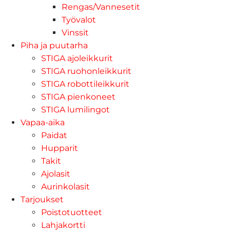
Rengas/Vannesetit
Työvalot
Vinssit
Piha ja puutarha
STIGA ajoleikkurit
STIGA ruohonleikkurit
STIGA robottileikkurit
STIGA pienkoneet
STIGA lumilingot
Vapaa-aika
Paidat
Hupparit
Takit
Ajolasit
Aurinkolasit
Tarjoukset
Poistotuotteet
Lahjakortti