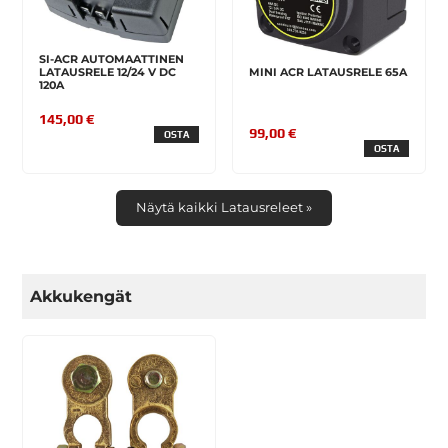
SI-ACR AUTOMAATTINEN
LATAUSRELE 12/24 V DC
MINI ACR LATAUSRELE 65A
120A
145,00 €
99,00 €
OSTA
OSTA
Näytä kaikki Latausreleet »
Akkukengät