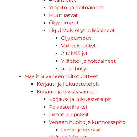
Ylläpito- ja hoitoaineet
Muut rasvat
Öljypumput
Liqui Moly öljyt ja lisäaineet
Öljypumput
Vaihteistoöljyt
2-tahtiöljyt
Ylläpito- ja hoitoaineet
4-tahtiöljyt
Maalit ja veneenhoitotuotteet
Korjaus- ja liukuesteteipit
Korjaus- ja tiivistysaineet
Korjaus- ja liukuesteteipit
Polyesterihartsi
Liimat ja epoksit
Veneen huolto ja kunnossapito
Liimat ja epoksit