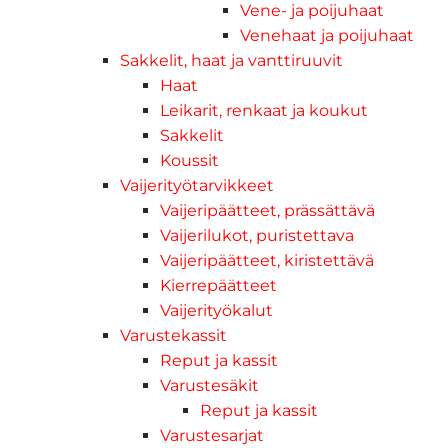
Vene- ja poijuhaat
Venehaat ja poijuhaat
Sakkelit, haat ja vanttiruuvit
Haat
Leikarit, renkaat ja koukut
Sakkelit
Koussit
Vaijerityötarvikkeet
Vaijeripäätteet, prässättävä
Vaijerilukot, puristettava
Vaijeripäätteet, kiristettävä
Kierrepäätteet
Vaijerityökalut
Varustekassit
Reput ja kassit
Varustesäkit
Reput ja kassit
Varustesarjat