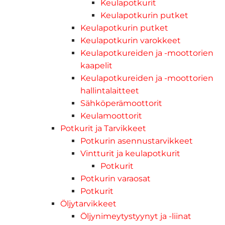
Keulapotkurit
Keulapotkurin putket
Keulapotkurin putket
Keulapotkurin varokkeet
Keulapotkureiden ja -moottorien
kaapelit
Keulapotkureiden ja -moottorien
hallintalaitteet
Sähköperämoottorit
Keulamoottorit
Potkurit ja Tarvikkeet
Potkurin asennustarvikkeet
Vintturit ja keulapotkurit
Potkurit
Potkurin varaosat
Potkurit
Öljytarvikkeet
Öljynimeytystyynyt ja -liinat