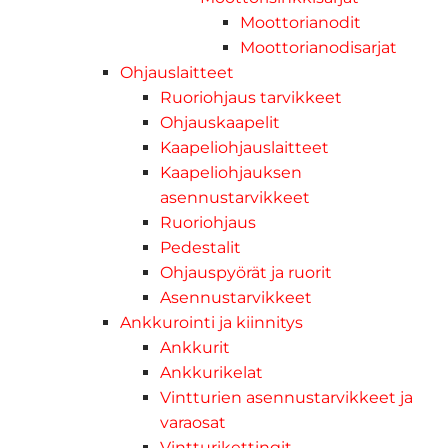
Moottorianodit
Moottorianodisarjat
Ohjauslaitteet
Ruoriohjaus tarvikkeet
Ohjauskaapelit
Kaapeliohjauslaitteet
Kaapeliohjauksen
asennustarvikkeet
Ruoriohjaus
Pedestalit
Ohjauspyörät ja ruorit
Asennustarvikkeet
Ankkurointi ja kiinnitys
Ankkurit
Ankkurikelat
Vintturien asennustarvikkeet ja
varaosat
Vintturikettingit