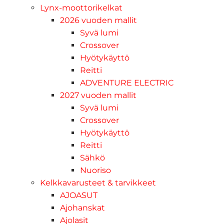
Lynx-moottorikelkat
2026 vuoden mallit
Syvä lumi
Crossover
Hyötykäyttö
Reitti
ADVENTURE ELECTRIC
2027 vuoden mallit
Syvä lumi
Crossover
Hyötykäyttö
Reitti
Sähkö
Nuoriso
Kelkkavarusteet & tarvikkeet
AJOASUT
Ajohanskat
Ajolasit