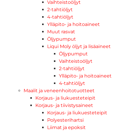
Vaihteistoöljyt
2-tahtiöljyt
4-tahtiöljyt
Ylläpito- ja hoitoaineet
Muut rasvat
Öljypumput
Liqui Moly öljyt ja lisäaineet
Öljypumput
Vaihteistoöljyt
2-tahtiöljyt
Ylläpito- ja hoitoaineet
4-tahtiöljyt
Maalit ja veneenhoitotuotteet
Korjaus- ja liukuesteteipit
Korjaus- ja tiivistysaineet
Korjaus- ja liukuesteteipit
Polyesterihartsi
Liimat ja epoksit