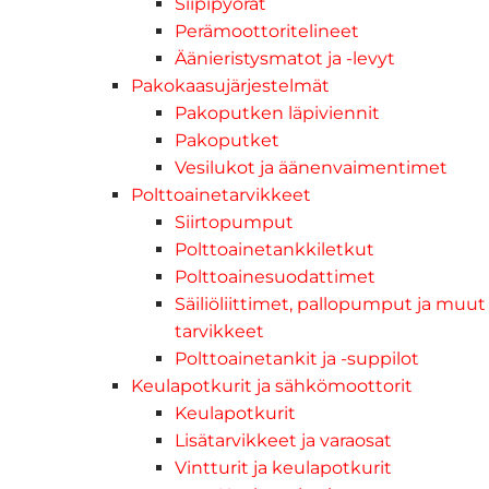
Siipipyörät
Perämoottoritelineet
Äänieristysmatot ja -levyt
Pakokaasujärjestelmät
Pakoputken läpiviennit
Pakoputket
Vesilukot ja äänenvaimentimet
Polttoainetarvikkeet
Siirtopumput
Polttoainetankkiletkut
Polttoainesuodattimet
Säiliöliittimet, pallopumput ja muut
tarvikkeet
Polttoainetankit ja -suppilot
Keulapotkurit ja sähkömoottorit
Keulapotkurit
Lisätarvikkeet ja varaosat
Vintturit ja keulapotkurit