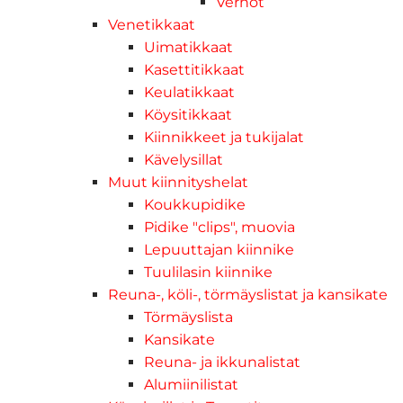
Verhot
Venetikkaat
Uimatikkaat
Kasettitikkaat
Keulatikkaat
Köysitikkaat
Kiinnikkeet ja tukijalat
Kävelysillat
Muut kiinnityshelat
Koukkupidike
Pidike "clips", muovia
Lepuuttajan kiinnike
Tuulilasin kiinnike
Reuna-, köli-, törmäyslistat ja kansikate
Törmäyslista
Kansikate
Reuna- ja ikkunalistat
Alumiinilistat