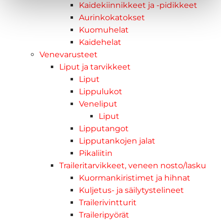
Kaidekiinnikkeet ja -pidikkeet
Aurinkokatokset
Kuomuhelat
Kaidehelat
Venevarusteet
Liput ja tarvikkeet
Liput
Lippulukot
Veneliput
Liput
Lipputangot
Lipputankojen jalat
Pikaliitin
Traileritarvikkeet, veneen nosto/lasku
Kuormankiristimet ja hihnat
Kuljetus- ja säilytystelineet
Trailerivintturit
Traileripyörät