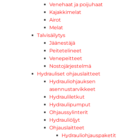
Venehaat ja poijuhaat
Kajakkimelat
Airot
Melat
Talvisäilytys
Jäänestäjä
Peitetelineet
Venepeitteet
Nostojärjestelmä
Hydrauliset ohjauslaitteet
Hydrauliohjauksen
asennustarvikkeet
Hydrauliletkut
Hydraulipumput
Ohjaussylinterit
Hydrauliöljyt
Ohjauslaitteet
Hydrauliohjauspaketit