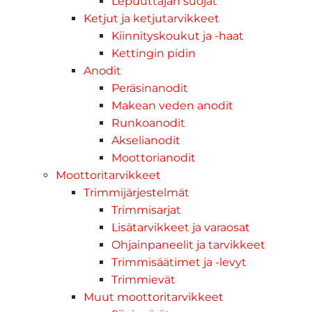
Lepuuttajan suojat
Ketjut ja ketjutarvikkeet
Kiinnityskoukut ja -haat
Kettingin pidin
Anodit
Peräsinanodit
Makean veden anodit
Runkoanodit
Akselianodit
Moottorianodit
Moottoritarvikkeet
Trimmijärjestelmät
Trimmisarjat
Lisätarvikkeet ja varaosat
Ohjainpaneelit ja tarvikkeet
Trimmisäätimet ja -levyt
Trimmievät
Muut moottoritarvikkeet