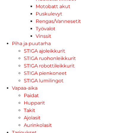
Motobatt akut
Puskulevyt
Rengas/Vannesetit
Työvalot
Vinssit
Piha ja puutarha
STIGA ajoleikkurit
STIGA ruohonleikkurit
STIGA robottileikkurit
STIGA pienkoneet
STIGA lumilingot
Vapaa-aika
Paidat
Hupparit
Takit
Ajolasit
Aurinkolasit
Tarjoukset