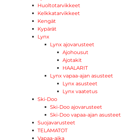
Huoltotarvikkeet
Kelkkatarvikkeet
Kengät
Kypärät
Lynx
Lynx ajovarusteet
Ajohousut
Ajotakit
HAALARIT
Lynx vapaa-ajan asusteet
Lynx asusteet
Lynx vaatetus
Ski-Doo
Ski-Doo ajovarusteet
Ski-Doo vapaa-ajan asusteet
Suojavarusteet
TELAMATOT
Vapaa-aika