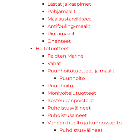
Lastat ja kaapimet
Pohjamaalit
Maalaustarvikkeet
Antifouling-maalit
Pintamaalit
Ohenteet
Hoitotuotteet
Feldten Marine
Vahat
Puunhoitotuotteet ja maalit
Puunhoito
Puunhoito
Monivoitelutuotteet
Kosteudenpoistajat
Puhdistusvälineet
Puhdistusaineet
Veneen huolto ja kunnossapito
Puhdistusvälineet