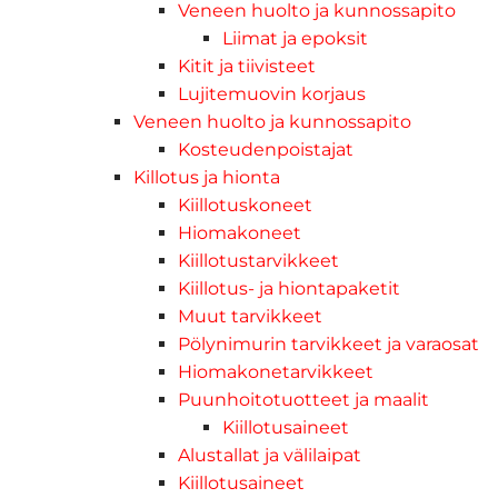
Veneen huolto ja kunnossapito
Liimat ja epoksit
Kitit ja tiivisteet
Lujitemuovin korjaus
Veneen huolto ja kunnossapito
Kosteudenpoistajat
Killotus ja hionta
Kiillotuskoneet
Hiomakoneet
Kiillotustarvikkeet
Kiillotus- ja hiontapaketit
Muut tarvikkeet
Pölynimurin tarvikkeet ja varaosat
Hiomakonetarvikkeet
Puunhoitotuotteet ja maalit
Kiillotusaineet
Alustallat ja välilaipat
Kiillotusaineet