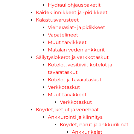
Hydrauliohjauspaketit
Kaidekiinnikkeet ja -pidikkeet
Kalastusvarusteet
Vieherasiat- ja pidikkeet
Vapatelineet
Muut tarvikkeet
Matalan veden ankkurit
Säilytyslokerot ja verkkotaskut
Kotelot, vesitiiviit kotelot ja
tavarataskut
Kotelot ja tavarataskut
Verkkotaskut
Muut tarvikkeet
Verkkotaskut
Köydet, ketjut ja venehaat
Ankkurointi ja kiinnitys
Köydet, narut ja ankkuriliinat
Ankkurikelat