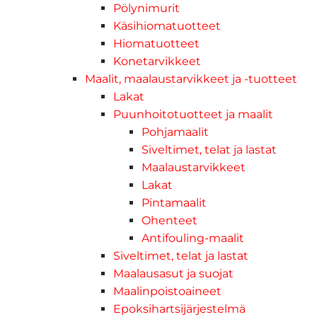
Pölynimurit
Käsihiomatuotteet
Hiomatuotteet
Konetarvikkeet
Maalit, maalaustarvikkeet ja -tuotteet
Lakat
Puunhoitotuotteet ja maalit
Pohjamaalit
Siveltimet, telat ja lastat
Maalaustarvikkeet
Lakat
Pintamaalit
Ohenteet
Antifouling-maalit
Siveltimet, telat ja lastat
Maalausasut ja suojat
Maalinpoistoaineet
Epoksihartsijärjestelmä