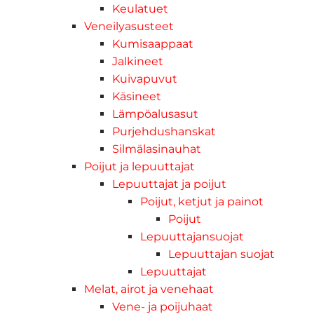
Keulatuet
Veneilyasusteet
Kumisaappaat
Jalkineet
Kuivapuvut
Käsineet
Lämpöalusasut
Purjehdushanskat
Silmälasinauhat
Poijut ja lepuuttajat
Lepuuttajat ja poijut
Poijut, ketjut ja painot
Poijut
Lepuuttajansuojat
Lepuuttajan suojat
Lepuuttajat
Melat, airot ja venehaat
Vene- ja poijuhaat