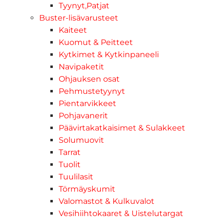
Tyynyt,Patjat
Buster-lisävarusteet
Kaiteet
Kuomut & Peitteet
Kytkimet & Kytkinpaneeli
Navipaketit
Ohjauksen osat
Pehmustetyynyt
Pientarvikkeet
Pohjavanerit
Päävirtakatkaisimet & Sulakkeet
Solumuovit
Tarrat
Tuolit
Tuulilasit
Törmäyskumit
Valomastot & Kulkuvalot
Vesihiihtokaaret & Uistelutargat