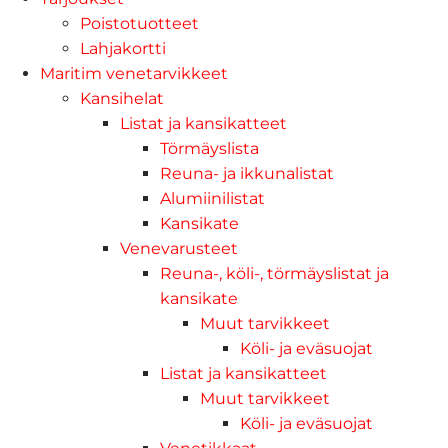
Poistotuotteet
Lahjakortti
Maritim venetarvikkeet
Kansihelat
Listat ja kansikatteet
Törmäyslista
Reuna- ja ikkunalistat
Alumiinilistat
Kansikate
Venevarusteet
Reuna-, köli-, törmäyslistat ja
kansikate
Muut tarvikkeet
Köli- ja eväsuojat
Listat ja kansikatteet
Muut tarvikkeet
Köli- ja eväsuojat