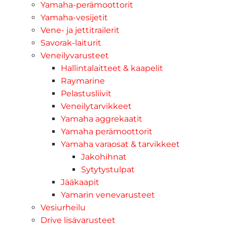
Yamaha-perämoottorit
Yamaha-vesijetit
Vene- ja jettitrailerit
Savorak-laiturit
Veneilyvarusteet
Hallintalaitteet & kaapelit
Raymarine
Pelastusliivit
Veneilytarvikkeet
Yamaha aggrekaatit
Yamaha perämoottorit
Yamaha varaosat & tarvikkeet
Jakohihnat
Sytytystulpat
Jääkaapit
Yamarin venevarusteet
Vesiurheilu
Drive lisävarusteet