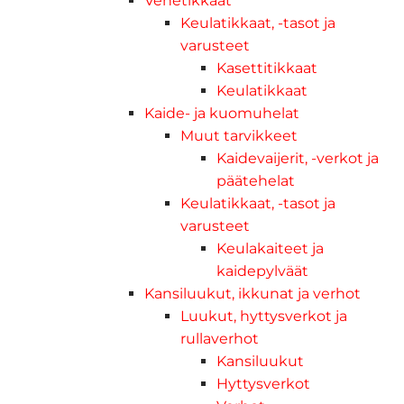
Venetikkaat
Keulatikkaat, -tasot ja
varusteet
Kasettitikkaat
Keulatikkaat
Kaide- ja kuomuhelat
Muut tarvikkeet
Kaidevaijerit, -verkot ja
päätehelat
Keulatikkaat, -tasot ja
varusteet
Keulakaiteet ja
kaidepylväät
Kansiluukut, ikkunat ja verhot
Luukut, hyttysverkot ja
rullaverhot
Kansiluukut
Hyttysverkot