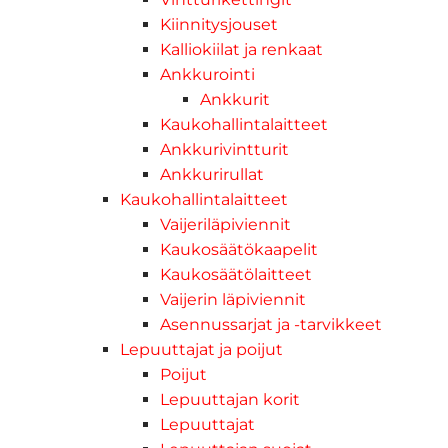
Kiinnitysjouset
Kalliokiilat ja renkaat
Ankkurointi
Ankkurit
Kaukohallintalaitteet
Ankkurivintturit
Ankkurirullat
Kaukohallintalaitteet
Vaijeriläpiviennit
Kaukosäätökaapelit
Kaukosäätölaitteet
Vaijerin läpiviennit
Asennussarjat ja -tarvikkeet
Lepuuttajat ja poijut
Poijut
Lepuuttajan korit
Lepuuttajat