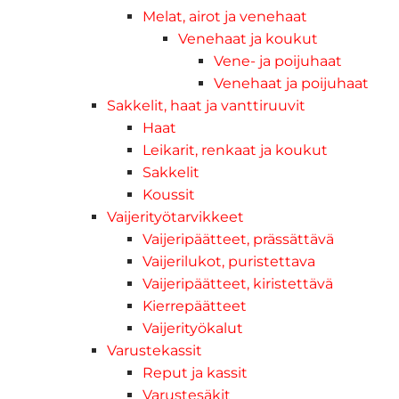
Melat, airot ja venehaat
Venehaat ja koukut
Vene- ja poijuhaat
Venehaat ja poijuhaat
Sakkelit, haat ja vanttiruuvit
Haat
Leikarit, renkaat ja koukut
Sakkelit
Koussit
Vaijerityötarvikkeet
Vaijeripäätteet, prässättävä
Vaijerilukot, puristettava
Vaijeripäätteet, kiristettävä
Kierrepäätteet
Vaijerityökalut
Varustekassit
Reput ja kassit
Varustesäkit