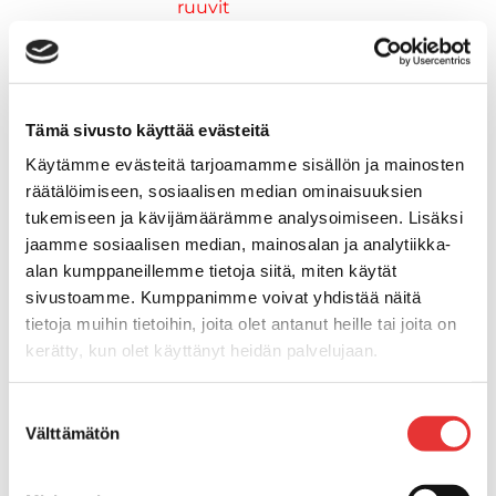
ruuvit
Vetourat
Kansiruuvikkeet
Jätevesi
Kansiruuvikkeiden varaosat
Tämä sivusto käyttää evästeitä
Muoviseokset
Käytämme evästeitä tarjoamamme sisällön ja mainosten
Polttoaine
räätälöimiseen, sosiaalisen median ominaisuuksien
Kansiruuvikkeitten varaosat
tukemiseen ja kävijämäärämme analysoimiseen. Lisäksi
Makea vesi
jaamme sosiaalisen median, mainosalan ja analytiikka-
Keula- ja uimatasot
alan kumppaneillemme tietoja siitä, miten käytät
Uimatasot
sivustoamme. Kumppanimme voivat yhdistää näitä
Keulatasot
tietoja muihin tietoihin, joita olet antanut heille tai joita on
Hankaimet
kerätty, kun olet käyttänyt heidän palvelujaan.
Galvanoitu
Messinki/kromattu
Lisätietoja:
karilainen.fi/tietosuoja
Suostumuksen
Kevytmetalli
Välttämätön
valinta
Muovia
Kalusteet, sisustus ja astiat