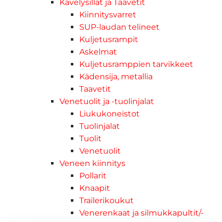
Kävelysillat ja Taavetit
Kiinnitysvarret
SUP-laudan telineet
Kuljetusrampit
Askelmat
Kuljetusramppien tarvikkeet
Kädensija, metallia
Taavetit
Venetuolit ja -tuolinjalat
Liukukoneistot
Tuolinjalat
Tuolit
Venetuolit
Veneen kiinnitys
Pollarit
Knaapit
Trailerikoukut
Venerenkaat ja silmukkapultit/-