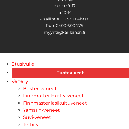
ma-pe 9-17
la 10-14
Kisällintie 1, 63700 Ähtäri
Puh. 0400 600 775
myynti@karilainen.fi
Etusivulle
Tuotealueet
Veneily
Buster-veneet
Finnmaster Husky-veneet
Finnmaster lasikuituveneet
Yamarin-veneet
Suvi-veneet
Terhi-veneet