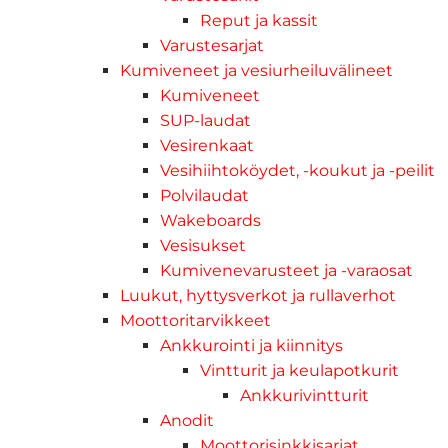
Reput ja kassit
Varustesarjat
Kumiveneet ja vesiurheiluvälineet
Kumiveneet
SUP-laudat
Vesirenkaat
Vesihiihtoköydet, -koukut ja -peilit
Polvilaudat
Wakeboards
Vesisukset
Kumivenevarusteet ja -varaosat
Luukut, hyttysverkot ja rullaverhot
Moottoritarvikkeet
Ankkurointi ja kiinnitys
Vintturit ja keulapotkurit
Ankkurivintturit
Anodit
Moottorisinkkisarjat