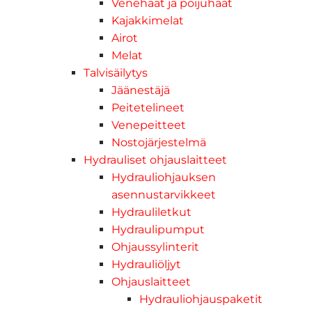
Venehaat ja poijuhaat
Kajakkimelat
Airot
Melat
Talvisäilytys
Jäänestäjä
Peitetelineet
Venepeitteet
Nostojärjestelmä
Hydrauliset ohjauslaitteet
Hydrauliohjauksen
asennustarvikkeet
Hydrauliletkut
Hydraulipumput
Ohjaussylinterit
Hydrauliöljyt
Ohjauslaitteet
Hydrauliohjauspaketit