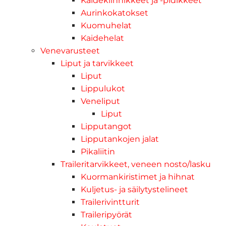
Kaidekiinnikkeet ja -pidikkeet
Aurinkokatokset
Kuomuhelat
Kaidehelat
Venevarusteet
Liput ja tarvikkeet
Liput
Lippulukot
Veneliput
Liput
Lipputangot
Lipputankojen jalat
Pikaliitin
Traileritarvikkeet, veneen nosto/lasku
Kuormankiristimet ja hihnat
Kuljetus- ja säilytystelineet
Trailerivintturit
Traileripyörät