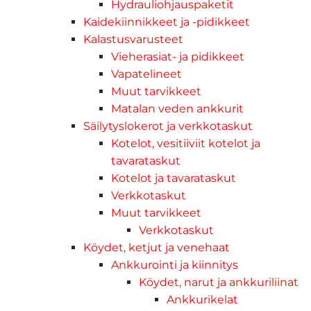
Hydrauliohjauspaketit
Kaidekiinnikkeet ja -pidikkeet
Kalastusvarusteet
Vieherasiat- ja pidikkeet
Vapatelineet
Muut tarvikkeet
Matalan veden ankkurit
Säilytyslokerot ja verkkotaskut
Kotelot, vesitiiviit kotelot ja
tavarataskut
Kotelot ja tavarataskut
Verkkotaskut
Muut tarvikkeet
Verkkotaskut
Köydet, ketjut ja venehaat
Ankkurointi ja kiinnitys
Köydet, narut ja ankkuriliinat
Ankkurikelat