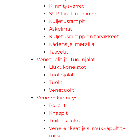
Kiinnitysvarret
SUP-laudan telineet
Kuljetusrampit
Askelmat
Kuljetusramppien tarvikkeet
Kädensija, metallia
Taavetit
Venetuolit ja -tuolinjalat
Liukukoneistot
Tuolinjalat
Tuolit
Venetuolit
Veneen kiinnitys
Pollarit
Knaapit
Trailerikoukut
Venerenkaat ja silmukkapultit/-
ruuvit