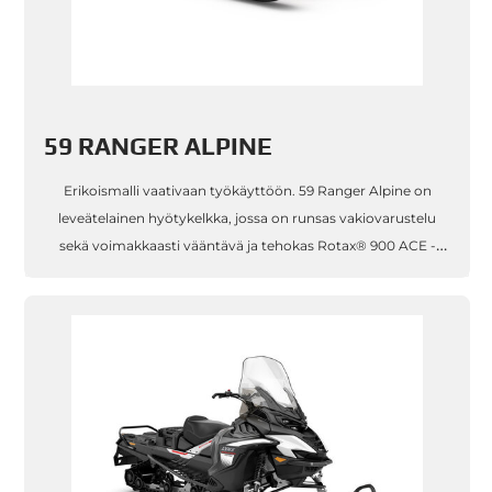
59 RANGER ALPINE
Erikoismalli vaativaan työkäyttöön. 59 Ranger Alpine on
leveätelainen hyötykelkka, jossa on runsas vakiovarustelu
sekä voimakkaasti vääntävä ja tehokas Rotax® 900 ACE -
nelitahtimoottori. 59 Ranger Alpine on täydennettävissä
samalla kattaval