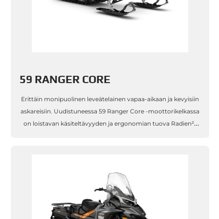
59 RANGER CORE
Erittäin monipuolinen leveätelainen vapaa-aikaan ja kevyisiin
askareisiin. Uudistuneessa 59 Ranger Core -moottorikelkassa
on loistavan käsiteltävyyden ja ergonomian tuova Radien²-
muotoilu, miellyttävän ajotuntuman tarjoava EasyRide+ -
takajousitus s