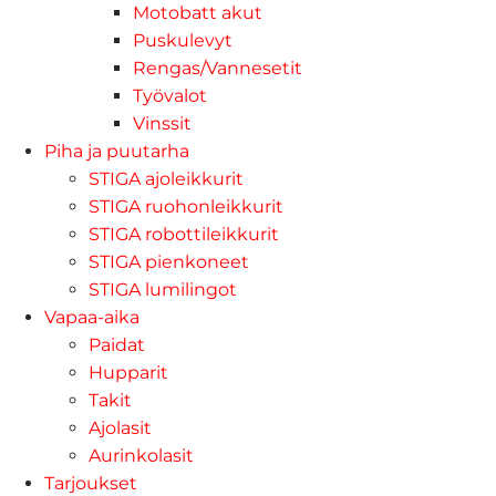
Motobatt akut
Puskulevyt
Rengas/Vannesetit
Työvalot
Vinssit
Piha ja puutarha
STIGA ajoleikkurit
STIGA ruohonleikkurit
STIGA robottileikkurit
STIGA pienkoneet
STIGA lumilingot
Vapaa-aika
Paidat
Hupparit
Takit
Ajolasit
Aurinkolasit
Tarjoukset