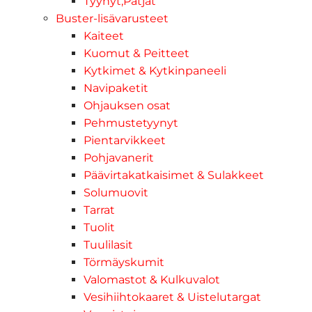
Tyynyt,Patjat
Buster-lisävarusteet
Kaiteet
Kuomut & Peitteet
Kytkimet & Kytkinpaneeli
Navipaketit
Ohjauksen osat
Pehmustetyynyt
Pientarvikkeet
Pohjavanerit
Päävirtakatkaisimet & Sulakkeet
Solumuovit
Tarrat
Tuolit
Tuulilasit
Törmäyskumit
Valomastot & Kulkuvalot
Vesihiihtokaaret & Uistelutargat