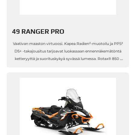
49 RANGER PRO
Vaativan maaston virtuoosi. Kapea Radien²-muotoilu ja PPS²
DS+ -takajousitus tarjoavat luokassaan ennennäkemätöntä
ketteryyttä ja suorituskykyä syvässä lumessa. Rotax® 850 /
600RR E-TEC -moottori takaa loputtoman voiman ja
välittömän kaasuva