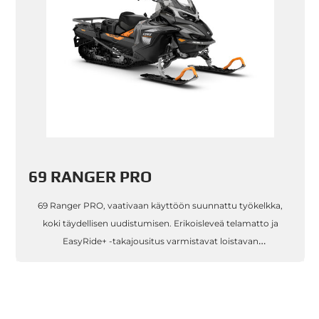
69 RANGER PRO
69 Ranger PRO, vaativaan käyttöön suunnattu työkelkka,
koki täydellisen uudistumisen. Erikoisleveä telamatto ja
EasyRide+ -takajousitus varmistavat loistavan
etenemiskyvyn ja liki loputtoman pidon. Rotax® 900 ACE -
nelitahtimoottorit kolmella eri te