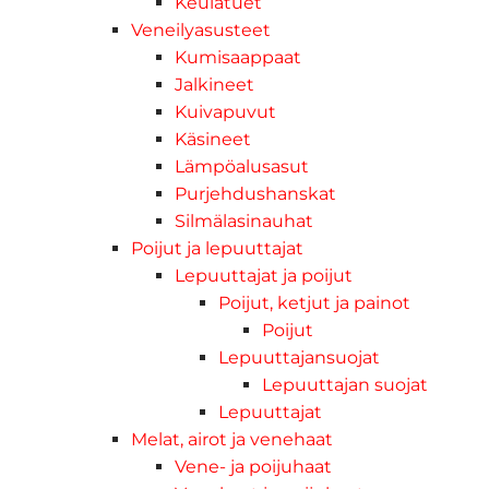
Keulatuet
Veneilyasusteet
Kumisaappaat
Jalkineet
Kuivapuvut
Käsineet
Lämpöalusasut
Purjehdushanskat
Silmälasinauhat
Poijut ja lepuuttajat
Lepuuttajat ja poijut
Poijut, ketjut ja painot
Poijut
Lepuuttajansuojat
Lepuuttajan suojat
Lepuuttajat
Melat, airot ja venehaat
Vene- ja poijuhaat