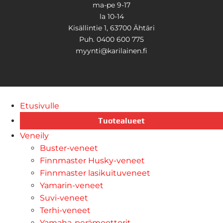
ma-pe 9-17
la 10-14
Kisällintie 1, 63700 Ähtäri
Puh. 0400 600 775
myynti@karilainen.fi
Etusivulle
Tuotealueet
Veneily
Buster-veneet
Finnmaster Husky-veneet
Finnmaster lasikuituveneet
Yamarin-veneet
Suvi-veneet
Terhi-veneet
Yamaha-perämoottorit