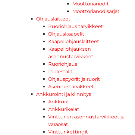
Moottorianodit
Moottorianodisarjat
Ohjauslaitteet
Ruoriohjaus tarvikkeet
Ohjauskaapelit
Kaapeliohjauslaitteet
Kaapeliohjauksen
asennustarvikkeet
Ruoriohjaus
Pedestalit
Ohjauspyörät ja ruorit
Asennustarvikkeet
Ankkurointi ja kiinnitys
Ankkurit
Ankkurikelat
Vintturien asennustarvikkeet ja
varaosat
Vintturikettingit