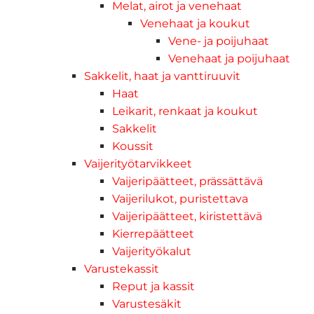
Melat, airot ja venehaat
Venehaat ja koukut
Vene- ja poijuhaat
Venehaat ja poijuhaat
Sakkelit, haat ja vanttiruuvit
Haat
Leikarit, renkaat ja koukut
Sakkelit
Koussit
Vaijerityötarvikkeet
Vaijeripäätteet, prässättävä
Vaijerilukot, puristettava
Vaijeripäätteet, kiristettävä
Kierrepäätteet
Vaijerityökalut
Varustekassit
Reput ja kassit
Varustesäkit