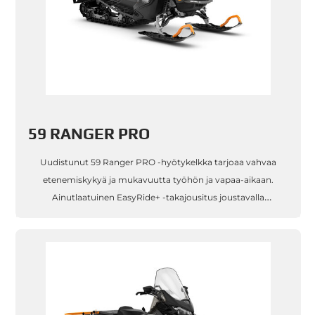
59 RANGER PRO
Uudistunut 59 Ranger PRO -hyötykelkka tarjoaa vahvaa
etenemiskykyä ja mukavuutta työhön ja vapaa-aikaan.
Ainutlaatuinen EasyRide+ -takajousitus joustavalla
jatkoperällä, 2F/N/R -vaihdelaatikko ja vääntävä sekä erittäin
taloudellinen Rotax® 60