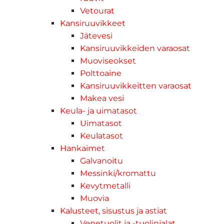
Vetourat
Kansiruuvikkeet
Jätevesi
Kansiruuvikkeiden varaosat
Muoviseokset
Polttoaine
Kansiruuvikkeitten varaosat
Makea vesi
Keula- ja uimatasot
Uimatasot
Keulatasot
Hankaimet
Galvanoitu
Messinki/kromattu
Kevytmetalli
Muovia
Kalusteet, sisustus ja astiat
Venetuolit ja -tuolinjalat