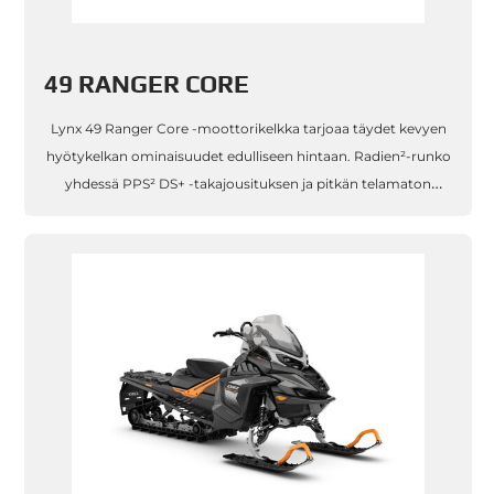
49 RANGER CORE
Lynx 49 Ranger Core -moottorikelkka tarjoaa täydet kevyen
hyötykelkan ominaisuudet edulliseen hintaan. Radien²-runko
yhdessä PPS² DS+ -takajousituksen ja pitkän telamaton
kanssa varmistaa sinnikkään etenemiskyvyn ja kevyen
hallittavuuden. Vaihtoeh