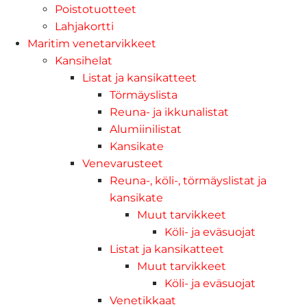
Poistotuotteet
Lahjakortti
Maritim venetarvikkeet
Kansihelat
Listat ja kansikatteet
Törmäyslista
Reuna- ja ikkunalistat
Alumiinilistat
Kansikate
Venevarusteet
Reuna-, köli-, törmäyslistat ja
kansikate
Muut tarvikkeet
Köli- ja eväsuojat
Listat ja kansikatteet
Muut tarvikkeet
Köli- ja eväsuojat
Venetikkaat