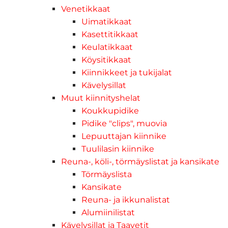
Venetikkaat
Uimatikkaat
Kasettitikkaat
Keulatikkaat
Köysitikkaat
Kiinnikkeet ja tukijalat
Kävelysillat
Muut kiinnityshelat
Koukkupidike
Pidike "clips", muovia
Lepuuttajan kiinnike
Tuulilasin kiinnike
Reuna-, köli-, törmäyslistat ja kansikate
Törmäyslista
Kansikate
Reuna- ja ikkunalistat
Alumiinilistat
Kävelysillat ja Taavetit