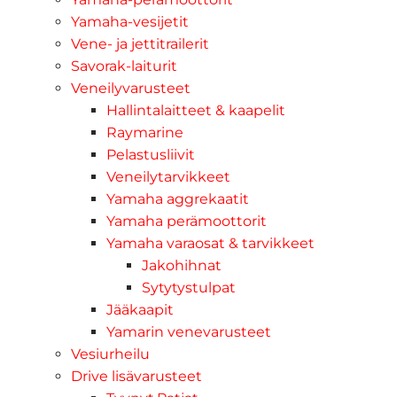
Yamaha-vesijetit
Vene- ja jettitrailerit
Savorak-laiturit
Veneilyvarusteet
Hallintalaitteet & kaapelit
Raymarine
Pelastusliivit
Veneilytarvikkeet
Yamaha aggrekaatit
Yamaha perämoottorit
Yamaha varaosat & tarvikkeet
Jakohihnat
Sytytystulpat
Jääkaapit
Yamarin venevarusteet
Vesiurheilu
Drive lisävarusteet