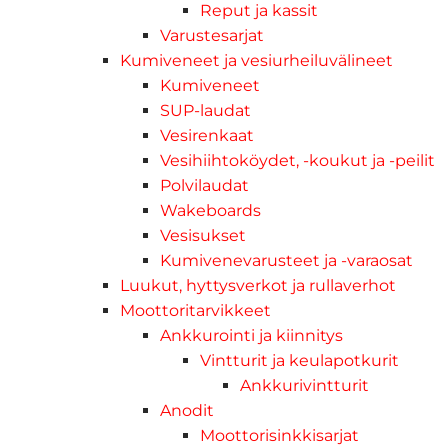
Reput ja kassit
Varustesarjat
Kumiveneet ja vesiurheiluvälineet
Kumiveneet
SUP-laudat
Vesirenkaat
Vesihiihtoköydet, -koukut ja -peilit
Polvilaudat
Wakeboards
Vesisukset
Kumivenevarusteet ja -varaosat
Luukut, hyttysverkot ja rullaverhot
Moottoritarvikkeet
Ankkurointi ja kiinnitys
Vintturit ja keulapotkurit
Ankkurivintturit
Anodit
Moottorisinkkisarjat