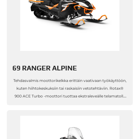
69 RANGER ALPINE
Tehdasvalmis moottorikelkka erittäin vaativaan työkäyttöön,
kuten hiihtokeskuksiin tai raskaisiin vetotehtäviin. Rotax®
900 ACE Turbo -moottori tuottaa ekstraleveälle telamatolle
maksimaalisen tehon myös korkeassa ilmanalassa. EasyRide
Alpine -ta