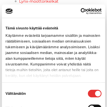
Lynx-moottorikelkat
2026 vuoden mallit
Syvä lumi
Crossover
Hyötykäyttö
Tämä sivusto käyttää evästeitä
Reitti
Käytämme evästeitä tarjoamamme sisällön ja mainosten
ADVENTURE ELECTRIC
räätälöimiseen, sosiaalisen median ominaisuuksien
2027 vuoden mallit
tukemiseen ja kävijämäärämme analysoimiseen. Lisäksi
Syvä lumi
jaamme sosiaalisen median, mainosalan ja analytiikka-
Crossover
alan kumppaneillemme tietoja siitä, miten käytät
Hyötykäyttö
sivustoamme. Kumppanimme voivat yhdistää näitä
Reitti
tietoja muihin tietoihin, joita olet antanut heille tai joita on
Sähkö
kerätty, kun olet käyttänyt heidän palvelujaan.
Nuoriso
Kelkkavarusteet & tarvikkeet
Lisätietoja:
karilainen.fi/tietosuoja
Suostumuksen
AJOASUT
Välttämätön
valinta
Ajohanskat
Ajolasit