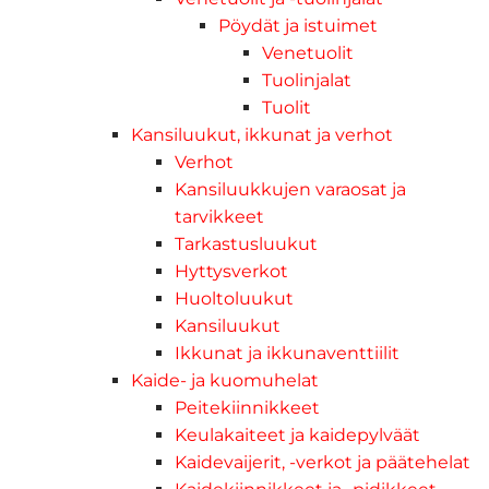
Pöydät ja istuimet
Venetuolit
Tuolinjalat
Tuolit
Kansiluukut, ikkunat ja verhot
Verhot
Kansiluukkujen varaosat ja
tarvikkeet
Tarkastusluukut
Hyttysverkot
Huoltoluukut
Kansiluukut
Ikkunat ja ikkunaventtiilit
Kaide- ja kuomuhelat
Peitekiinnikkeet
Keulakaiteet ja kaidepylväät
Kaidevaijerit, -verkot ja päätehelat