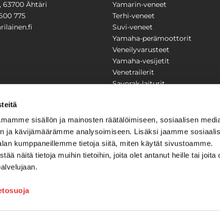
1, 63700 Ähtäri
Yamarin-veneet
600 775
Terhi-veneet
ilainen.fi
Suvi-veneet
Yamaha-perämoottorit
Veneilyvarusteet
Yamaha-vesijetit
Venetrailerit
Savorak-laiturit
PUUTARHA
KARILAINEN
teitä
Yritysesittely
mamme sisällön ja mainosten räätälöimiseen, sosiaalisen medi
Yhteystiedot
n ja kävijämäärämme analysoimiseen. Lisäksi jaamme sosiaali
LAITTEET
Huolto ja korjaamo
alan kumppaneillemme tietoja siitä, miten käytät sivustoamme.
Ajankohtaista
näitä tietoja muihin tietoihin, joita olet antanut heille tai joita 
Tarjouspyyntö
önkijät
palvelujaan.
Toimitusehdot
Kilpailujen / arpajaisten säännö
ietosuoja
Tilauksen peruuttaminen