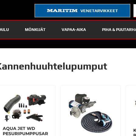
VENETARVIKKEET
AILU
MÖNKIJÄT
VAPAA-AIKA
PIHA & PUUTARH
Kannenhuuhtelupumput
AQUA JET WD
PESURIPUMPPUSAR