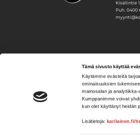
Kisällintie 
Puh. 0400 
myynti@kar
PIHA & 
Tämä sivusto käyttää eväs
Stiga
Käytämme evästeitä tarjoa
ominaisuuksien tukemisee
VAIHTO
mainosalan ja analytiikka-
Kumppanimme voivat yhdistää 
Veneet
Kelkat ja m
kun olet käyttänyt heidän 
Lisätietoja:
karilainen.fi/t