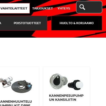
VAIHTOLAITTEET
TARJOUKSET
YHTEYS
A
POISTOTUOTTEET
HUOLTO & KORJAAMO
KANNENPESUPUMP
UN KANSILIITIN
KANNENHUUHTELU
PUMPPU KIT DP9E