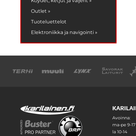
Köydet, ketjut ja vaijerit »
Outlet »
Tuoteluettelot
Elektroniikka ja navigointi »
KARILAI
Avoinna:
ma-pe 9-17
la 10-14