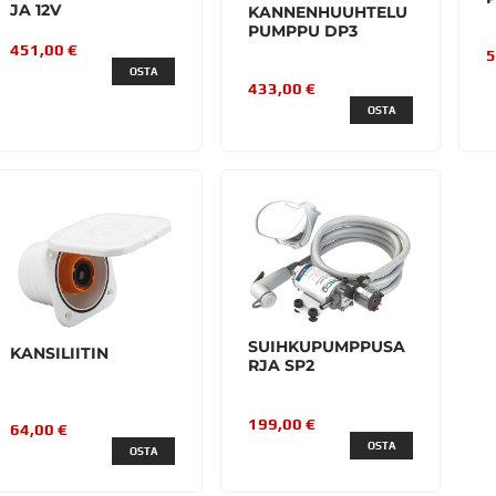
JA 12V
KANNENHUUHTELU
PUMPPU DP3
451,00 €
5
OSTA
433,00 €
OSTA
SUIHKUPUMPPUSA
KANSILIITIN
RJA SP2
199,00 €
64,00 €
OSTA
OSTA