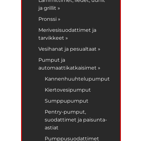
Lämmittimet, liedet, uunit
ja grillit »
Pronssi »
Merivesisuodattimet ja
tarvikkeet »
Vesihanat ja pesualtaat »
Pumput ja
automaattikatkaisimet »
Kannenhuuhtelupumput
Kiertovesipumput
Sumppupumput
Pentry-pumput,
suodattimet ja paisunta-
astiat
Pumppusuodattimet