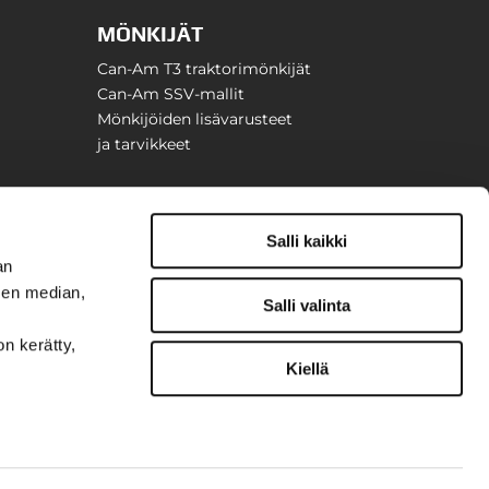
MÖNKIJÄT
Can-Am T3 traktorimönkijät
Can-Am SSV-mallit
Mönkijöiden lisävarusteet
ja tarvikkeet
Salli kaikki
an
sen median,
Salli valinta
on kerätty,
Kiellä
t