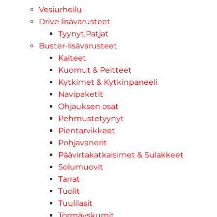
Vesiurheilu
Drive lisävarusteet
Tyynyt,Patjat
Buster-lisävarusteet
Kaiteet
Kuomut & Peitteet
Kytkimet & Kytkinpaneeli
Navipaketit
Ohjauksen osat
Pehmustetyynyt
Pientarvikkeet
Pohjavanerit
Päävirtakatkaisimet & Sulakkeet
Solumuovit
Tarrat
Tuolit
Tuulilasit
Törmäyskumit