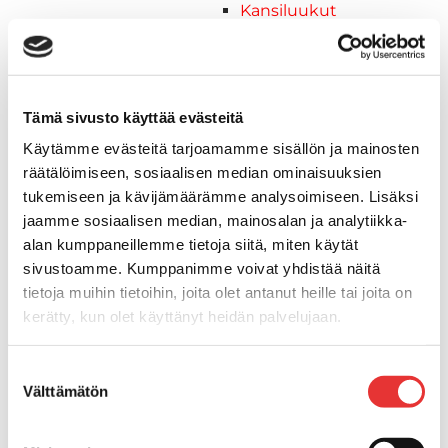
Kansiluukut
Hyttysverkot
Verhot
Venetikkaat
Uimatikkaat
Tämä sivusto käyttää evästeitä
Kasettitikkaat
Käytämme evästeitä tarjoamamme sisällön ja mainosten
Keulatikkaat
räätälöimiseen, sosiaalisen median ominaisuuksien
Köysitikkaat
tukemiseen ja kävijämäärämme analysoimiseen. Lisäksi
Kiinnikkeet ja tukijalat
jaamme sosiaalisen median, mainosalan ja analytiikka-
Kävelysillat
alan kumppaneillemme tietoja siitä, miten käytät
Muut kiinnityshelat
sivustoamme. Kumppanimme voivat yhdistää näitä
Koukkupidike
tietoja muihin tietoihin, joita olet antanut heille tai joita on
Pidike "clips", muovia
kerätty, kun olet käyttänyt heidän palvelujaan.
Lepuuttajan kiinnike
Tuulilasin kiinnike
Lisätietoja:
karilainen.fi/tietosuoja
Suostumuksen
Reuna-, köli-, törmäyslistat ja kansikate
Välttämätön
valinta
Törmäyslista
Kansikate