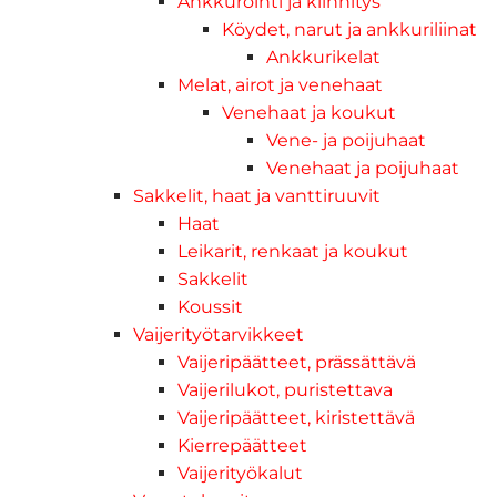
Ankkurointi ja kiinnitys
Köydet, narut ja ankkuriliinat
Ankkurikelat
Melat, airot ja venehaat
Venehaat ja koukut
Vene- ja poijuhaat
Venehaat ja poijuhaat
Sakkelit, haat ja vanttiruuvit
Haat
Leikarit, renkaat ja koukut
Sakkelit
Koussit
Vaijerityötarvikkeet
Vaijeripäätteet, prässättävä
Vaijerilukot, puristettava
Vaijeripäätteet, kiristettävä
Kierrepäätteet
Vaijerityökalut