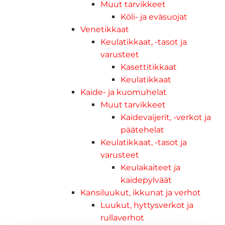
Muut tarvikkeet
Köli- ja eväsuojat
Venetikkaat
Keulatikkaat, -tasot ja
varusteet
Kasettitikkaat
Keulatikkaat
Kaide- ja kuomuhelat
Muut tarvikkeet
Kaidevaijerit, -verkot ja
päätehelat
Keulatikkaat, -tasot ja
varusteet
Keulakaiteet ja
kaidepylväät
Kansiluukut, ikkunat ja verhot
Luukut, hyttysverkot ja
rullaverhot