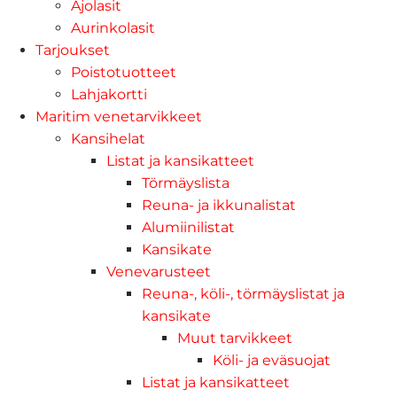
Ajolasit
Aurinkolasit
Tarjoukset
Poistotuotteet
Lahjakortti
Maritim venetarvikkeet
Kansihelat
Listat ja kansikatteet
Törmäyslista
Reuna- ja ikkunalistat
Alumiinilistat
Kansikate
Venevarusteet
Reuna-, köli-, törmäyslistat ja
kansikate
Muut tarvikkeet
Köli- ja eväsuojat
Listat ja kansikatteet