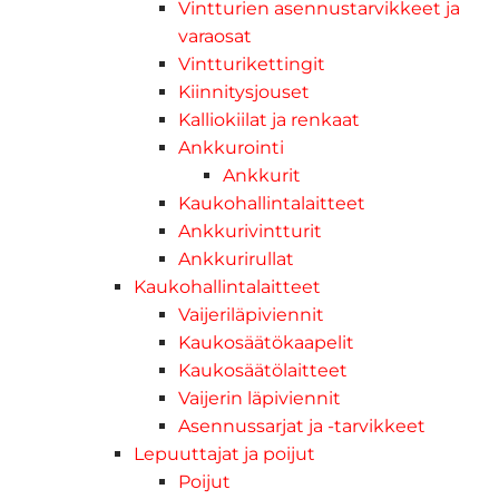
Vintturien asennustarvikkeet ja
varaosat
Vintturikettingit
Kiinnitysjouset
Kalliokiilat ja renkaat
Ankkurointi
Ankkurit
Kaukohallintalaitteet
Ankkurivintturit
Ankkurirullat
Kaukohallintalaitteet
Vaijeriläpiviennit
Kaukosäätökaapelit
Kaukosäätölaitteet
Vaijerin läpiviennit
Asennussarjat ja -tarvikkeet
Lepuuttajat ja poijut
Poijut