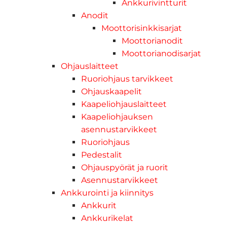
Ankkurivintturit
Anodit
Moottorisinkkisarjat
Moottorianodit
Moottorianodisarjat
Ohjauslaitteet
Ruoriohjaus tarvikkeet
Ohjauskaapelit
Kaapeliohjauslaitteet
Kaapeliohjauksen
asennustarvikkeet
Ruoriohjaus
Pedestalit
Ohjauspyörät ja ruorit
Asennustarvikkeet
Ankkurointi ja kiinnitys
Ankkurit
Ankkurikelat