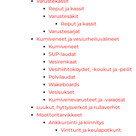
Varustekassit
Reput ja kassit
Varustesäkit
Reput ja kassit
Varustesarjat
Kumiveneet ja vesiurheiluvälineet
Kumiveneet
SUP-laudat
Vesirenkaat
Vesihiihtoköydet, -koukut ja -peilit
Polvilaudat
Wakeboards
Vesisukset
Kumivenevarusteet ja -varaosat
Luukut, hyttysverkot ja rullaverhot
Moottoritarvikkeet
Ankkurointi ja kiinnitys
Vintturit ja keulapotkurit