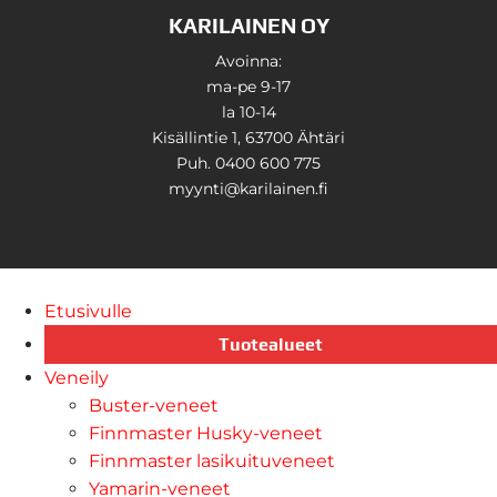
KARILAINEN OY
Avoinna:
ma-pe 9-17
la 10-14
Kisällintie 1, 63700 Ähtäri
Puh. 0400 600 775
myynti@karilainen.fi
Etusivulle
Tuotealueet
Veneily
Buster-veneet
Finnmaster Husky-veneet
Finnmaster lasikuituveneet
Yamarin-veneet