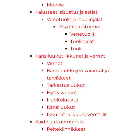
Muovia
Kalusteet, sisustus ja astiat
Venetuolit ja -tuolinjalat
Pöydät ja istuimet
Venetuolit
Tuolinjalat
Tuolit
Kansiluukut, ikkunat ja verhot
Verhot
Kansiluukkujen varaosat ja
tarvikkeet
Tarkastusluukut
Hyttysverkot
Huoltoluukut
Kansiluukut
Ikkunat ja ikkunaventtiilit
Kaide- ja kuomuhelat
Peitekiinnikkeet