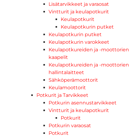
Lisätarvikkeet ja varaosat
Vintturit ja keulapotkurit
Keulapotkurit
Keulapotkurin putket
Keulapotkurin putket
Keulapotkurin varokkeet
Keulapotkureiden ja -moottorien
kaapelit
Keulapotkureiden ja -moottorien
hallintalaitteet
Sähköperämoottorit
Keulamoottorit
Potkurit ja Tarvikkeet
Potkurin asennustarvikkeet
Vintturit ja keulapotkurit
Potkurit
Potkurin varaosat
Potkurit