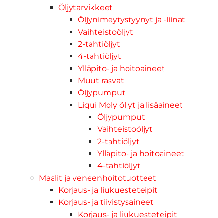
Öljytarvikkeet
Öljynimeytystyynyt ja -liinat
Vaihteistoöljyt
2-tahtiöljyt
4-tahtiöljyt
Ylläpito- ja hoitoaineet
Muut rasvat
Öljypumput
Liqui Moly öljyt ja lisäaineet
Öljypumput
Vaihteistoöljyt
2-tahtiöljyt
Ylläpito- ja hoitoaineet
4-tahtiöljyt
Maalit ja veneenhoitotuotteet
Korjaus- ja liukuesteteipit
Korjaus- ja tiivistysaineet
Korjaus- ja liukuesteteipit