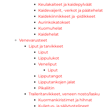
Keulakaiteet ja kaidepylväät
Kaidevaijerit, -verkot ja päätehelat
Kaidekiinnikkeet ja -pidikkeet
Aurinkokatokset
Kuomuhelat
Kaidehelat
Venevarusteet
Liput ja tarvikkeet
Liput
Lippulukot
Veneliput
Liput
Lipputangot
Lipputankojen jalat
Pikaliitin
Traileritarvikkeet, veneen nosto/lasku
Kuormankiristimet ja hihnat
Kuljetus- ja säilytystelineet