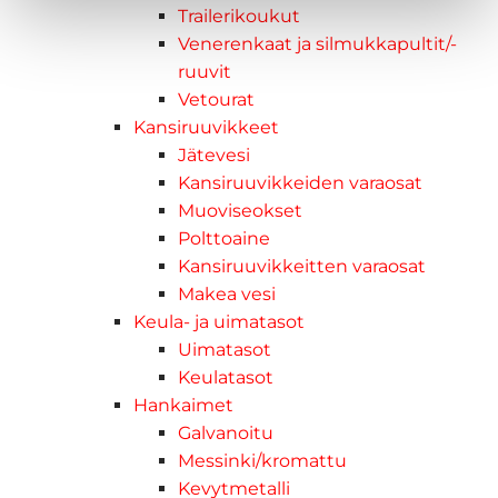
Trailerikoukut
Venerenkaat ja silmukkapultit/-
ruuvit
Vetourat
Kansiruuvikkeet
Jätevesi
Kansiruuvikkeiden varaosat
Muoviseokset
Polttoaine
Kansiruuvikkeitten varaosat
Makea vesi
Keula- ja uimatasot
Uimatasot
Keulatasot
Hankaimet
Galvanoitu
Messinki/kromattu
Kevytmetalli