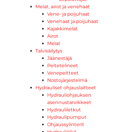
Melat, airot ja venehaat
Vene- ja poijuhaat
Venehaat ja poijuhaat
Kajakkimelat
Airot
Melat
Talvisäilytys
Jäänestäjä
Peitetelineet
Venepeitteet
Nostojärjestelmä
Hydrauliset ohjauslaitteet
Hydrauliohjauksen
asennustarvikkeet
Hydrauliletkut
Hydraulipumput
Ohjaussylinterit
Hydrauliöljyt