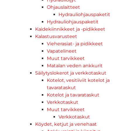
Ohjauslaitteet
Hydrauliohjauspaketit
Hydrauliohjauspaketit
Kaidekiinnikkeet ja -pidikkeet
Kalastusvarusteet
Vieherasiat- ja pidikkeet
Vapatelineet
Muut tarvikkeet
Matalan veden ankkurit
Säilytyslokerot ja verkkotaskut
Kotelot, vesitiiviit kotelot ja
tavarataskut
Kotelot ja tavarataskut
Verkkotaskut
Muut tarvikkeet
Verkkotaskut
Köydet, ketjut ja venehaat