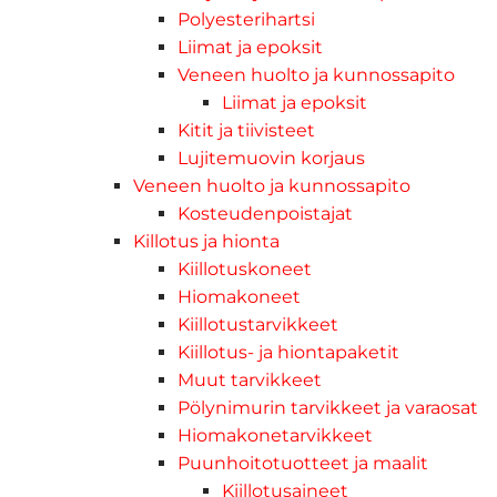
Polyesterihartsi
Liimat ja epoksit
Veneen huolto ja kunnossapito
Liimat ja epoksit
Kitit ja tiivisteet
Lujitemuovin korjaus
Veneen huolto ja kunnossapito
Kosteudenpoistajat
Killotus ja hionta
Kiillotuskoneet
Hiomakoneet
Kiillotustarvikkeet
Kiillotus- ja hiontapaketit
Muut tarvikkeet
Pölynimurin tarvikkeet ja varaosat
Hiomakonetarvikkeet
Puunhoitotuotteet ja maalit
Kiillotusaineet