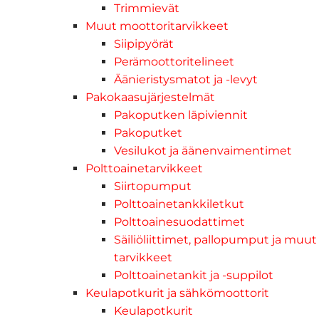
Trimmievät
Muut moottoritarvikkeet
Siipipyörät
Perämoottoritelineet
Äänieristysmatot ja -levyt
Pakokaasujärjestelmät
Pakoputken läpiviennit
Pakoputket
Vesilukot ja äänenvaimentimet
Polttoainetarvikkeet
Siirtopumput
Polttoainetankkiletkut
Polttoainesuodattimet
Säiliöliittimet, pallopumput ja muut
tarvikkeet
Polttoainetankit ja -suppilot
Keulapotkurit ja sähkömoottorit
Keulapotkurit