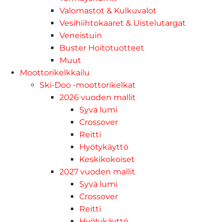
Valomastot & Kulkuvalot
Vesihiihtokaaret & Uistelutargat
Veneistuin
Buster Hoitotuotteet
Muut
Moottorikelkkailu
Ski-Doo -moottorikelkat
2026 vuoden mallit
Syvä lumi
Crossover
Reitti
Hyötykäyttö
Keskikokoiset
2027 vuoden mallit
Syvä lumi
Crossover
Reitti
Hyötykäyttö