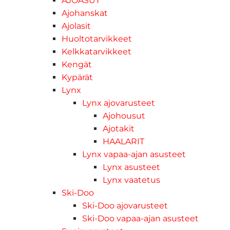
AJOASUT
Ajohanskat
Ajolasit
Huoltotarvikkeet
Kelkkatarvikkeet
Kengät
Kypärät
Lynx
Lynx ajovarusteet
Ajohousut
Ajotakit
HAALARIT
Lynx vapaa-ajan asusteet
Lynx asusteet
Lynx vaatetus
Ski-Doo
Ski-Doo ajovarusteet
Ski-Doo vapaa-ajan asusteet