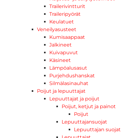
Trailerivintturit
Traileripyörät
Keulatuet
Veneilyasusteet
Kumisaappaat
Jalkineet
Kuivapuvut
Käsineet
Lämpöalusasut
Purjehdushanskat
Silmälasinauhat
Poijut ja lepuuttajat
Lepuuttajat ja poijut
Poijut, ketjut ja painot
Poijut
Lepuuttajansuojat
Lepuuttajan suojat
Lepuuttajat