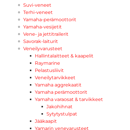
Suvi-veneet
Terhi-veneet
Yamaha-perämoottorit
Yamaha-vesijetit
Vene- ja jettitrailerit
Savorak-laiturit
Veneilyvarusteet
Hallintalaitteet & kaapelit
Raymarine
Pelastusliivit
Veneilytarvikkeet
Yamaha aggrekaatit
Yamaha perämoottorit
Yamaha varaosat & tarvikkeet
Jakohihnat
Sytytystulpat
Jääkaapit
Yamarin venevarusteet