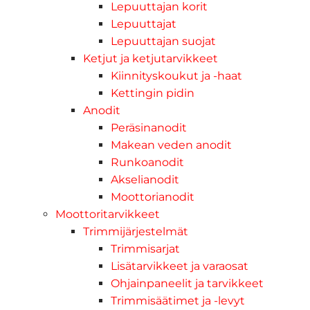
Lepuuttajan korit
Lepuuttajat
Lepuuttajan suojat
Ketjut ja ketjutarvikkeet
Kiinnityskoukut ja -haat
Kettingin pidin
Anodit
Peräsinanodit
Makean veden anodit
Runkoanodit
Akselianodit
Moottorianodit
Moottoritarvikkeet
Trimmijärjestelmät
Trimmisarjat
Lisätarvikkeet ja varaosat
Ohjainpaneelit ja tarvikkeet
Trimmisäätimet ja -levyt