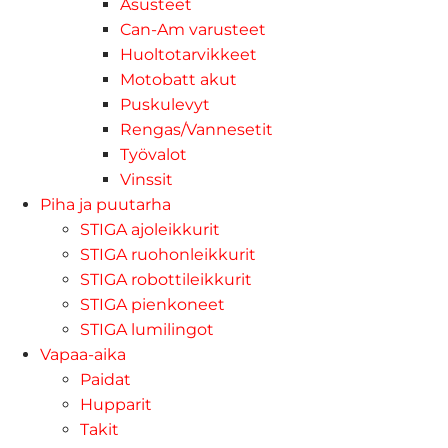
Asusteet
Can-Am varusteet
Huoltotarvikkeet
Motobatt akut
Puskulevyt
Rengas/Vannesetit
Työvalot
Vinssit
Piha ja puutarha
STIGA ajoleikkurit
STIGA ruohonleikkurit
STIGA robottileikkurit
STIGA pienkoneet
STIGA lumilingot
Vapaa-aika
Paidat
Hupparit
Takit