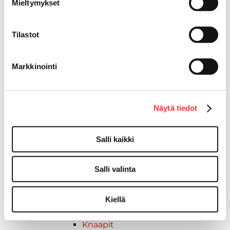
Mieltymykset
Reuna- ja ikkunalistat
Alumiinilistat
Kävelysillat ja Taavetit
Tilastot
Kiinnitysvarret
SUP-laudan telineet
Markkinointi
Kuljetusrampit
Askelmat
Kuljetusramppien tarvikkeet
Näytä tiedot
Kädensija, metallia
Taavetit
Venetuolit ja -tuolinjalat
Salli kaikki
Liukukoneistot
Tuolinjalat
Salli valinta
Tuolit
Venetuolit
Veneen kiinnitys
Kiellä
Pollarit
Knaapit