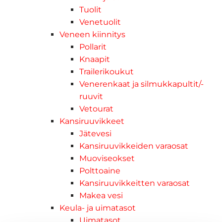
Tuolit
Venetuolit
Veneen kiinnitys
Pollarit
Knaapit
Trailerikoukut
Venerenkaat ja silmukkapultit/-
ruuvit
Vetourat
Kansiruuvikkeet
Jätevesi
Kansiruuvikkeiden varaosat
Muoviseokset
Polttoaine
Kansiruuvikkeitten varaosat
Makea vesi
Keula- ja uimatasot
Uimatasot