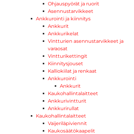
Ohjauspyörät ja ruorit
Asennustarvikkeet
Ankkurointi ja kiinnitys
Ankkurit
Ankkurikelat
Vintturien asennustarvikkeet ja
varaosat
Vintturikettingit
Kiinnitysjouset
Kalliokiilat ja renkaat
Ankkurointi
Ankkurit
Kaukohallintalaitteet
Ankkurivintturit
Ankkurirullat
Kaukohallintalaitteet
Vaijeriläpiviennit
Kaukosäätökaapelit