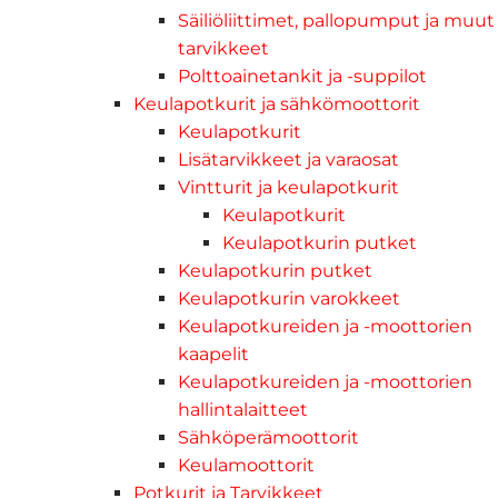
Säiliöliittimet, pallopumput ja muut
tarvikkeet
Polttoainetankit ja -suppilot
Keulapotkurit ja sähkömoottorit
Keulapotkurit
Lisätarvikkeet ja varaosat
Vintturit ja keulapotkurit
Keulapotkurit
Keulapotkurin putket
Keulapotkurin putket
Keulapotkurin varokkeet
Keulapotkureiden ja -moottorien
kaapelit
Keulapotkureiden ja -moottorien
hallintalaitteet
Sähköperämoottorit
Keulamoottorit
Potkurit ja Tarvikkeet