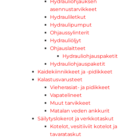
Hydrauliohjauksen
asennustarvikkeet
Hydrauliletkut
Hydraulipumput
Ohjaussylinterit
Hydrauliöljyt
Ohjauslaitteet
Hydrauliohjauspaketit
Hydrauliohjauspaketit
Kaidekiinnikkeet ja -pidikkeet
Kalastusvarusteet
Vieherasiat- ja pidikkeet
Vapatelineet
Muut tarvikkeet
Matalan veden ankkurit
Säilytyslokerot ja verkkotaskut
Kotelot, vesitiiviit kotelot ja
tavarataskut