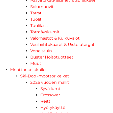
Päävirtakatkaisimet & Sulakkeet
Solumuovit
Tarrat
Tuolit
Tuulilasit
Törmäyskumit
Valomastot & Kulkuvalot
Vesihiihtokaaret & Uistelutargat
Veneistuin
Buster Hoitotuotteet
Muut
Moottorikelkkailu
Ski-Doo -moottorikelkat
2026 vuoden mallit
Syvä lumi
Crossover
Reitti
Hyötykäyttö