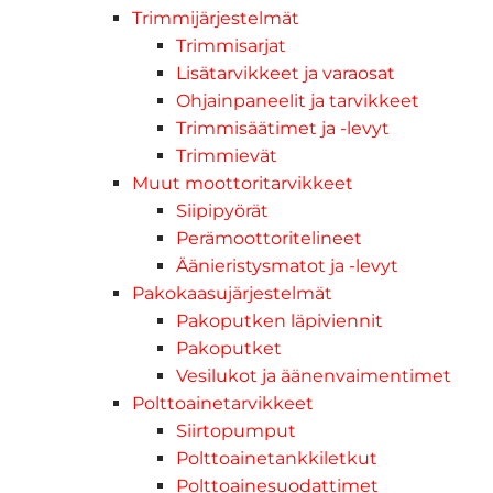
Trimmijärjestelmät
Trimmisarjat
Lisätarvikkeet ja varaosat
Ohjainpaneelit ja tarvikkeet
Trimmisäätimet ja -levyt
Trimmievät
Muut moottoritarvikkeet
Siipipyörät
Perämoottoritelineet
Äänieristysmatot ja -levyt
Pakokaasujärjestelmät
Pakoputken läpiviennit
Pakoputket
Vesilukot ja äänenvaimentimet
Polttoainetarvikkeet
Siirtopumput
Polttoainetankkiletkut
Polttoainesuodattimet