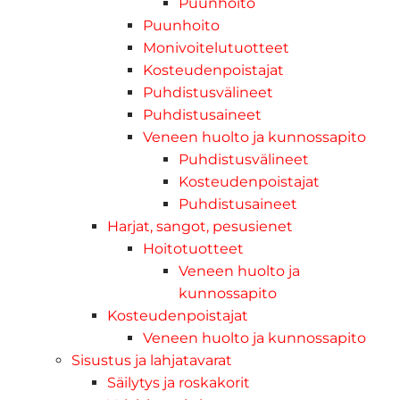
Puunhoito
Puunhoito
Monivoitelutuotteet
Kosteudenpoistajat
Puhdistusvälineet
Puhdistusaineet
Veneen huolto ja kunnossapito
Puhdistusvälineet
Kosteudenpoistajat
Puhdistusaineet
Harjat, sangot, pesusienet
Hoitotuotteet
Veneen huolto ja
kunnossapito
Kosteudenpoistajat
Veneen huolto ja kunnossapito
Sisustus ja lahjatavarat
Säilytys ja roskakorit