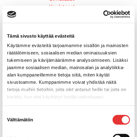
Keulatasot
Hankaimet
Galvanoitu
Messinki/kromattu
Tämä sivusto käyttää evästeitä
Kevytmetalli
Muovia
Käytämme evästeitä tarjoamamme sisällön ja mainosten
Kalusteet, sisustus ja astiat
räätälöimiseen, sosiaalisen median ominaisuuksien
Venetuolit ja -tuolinjalat
tukemiseen ja kävijämäärämme analysoimiseen. Lisäksi
jaamme sosiaalisen median, mainosalan ja analytiikka-
Pöydät ja istuimet
alan kumppaneillemme tietoja siitä, miten käytät
Venetuolit
sivustoamme. Kumppanimme voivat yhdistää näitä
Tuolinjalat
tietoja muihin tietoihin, joita olet antanut heille tai joita on
Tuolit
kerätty, kun olet käyttänyt heidän palvelujaan.
Kansiluukut, ikkunat ja verhot
Verhot
Lisätietoja:
karilainen.fi/tietosuoja
Kansiluukkujen varaosat ja
Suostumuksen
Välttämätön
valinta
tarvikkeet
Tarkastusluukut
Hyttysverkot