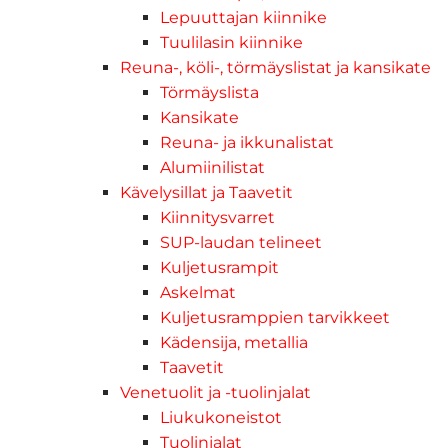
Lepuuttajan kiinnike
Tuulilasin kiinnike
Reuna-, köli-, törmäyslistat ja kansikate
Törmäyslista
Kansikate
Reuna- ja ikkunalistat
Alumiinilistat
Kävelysillat ja Taavetit
Kiinnitysvarret
SUP-laudan telineet
Kuljetusrampit
Askelmat
Kuljetusramppien tarvikkeet
Kädensija, metallia
Taavetit
Venetuolit ja -tuolinjalat
Liukukoneistot
Tuolinjalat