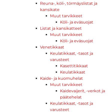
Reuna-, köli-, törmäyslistat ja
kansikate
Muut tarvikkeet
Köli- ja eväsuojat
Listat ja kansikatteet
Muut tarvikkeet
Köli- ja eväsuojat
Venetikkaat
Keulatikkaat, -tasot ja
varusteet
Kasettitikkaat
Keulatikkaat
Kaide- ja kuomuhelat
Muut tarvikkeet
Kaidevaijerit, -verkot ja
päätehelat
Keulatikkaat, -tasot ja
varusteet