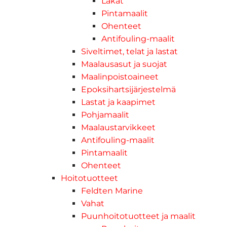
Lakat
Pintamaalit
Ohenteet
Antifouling-maalit
Siveltimet, telat ja lastat
Maalausasut ja suojat
Maalinpoistoaineet
Epoksihartsijärjestelmä
Lastat ja kaapimet
Pohjamaalit
Maalaustarvikkeet
Antifouling-maalit
Pintamaalit
Ohenteet
Hoitotuotteet
Feldten Marine
Vahat
Puunhoitotuotteet ja maalit