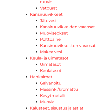
ruuvit
Vetourat
Kansiruuvikkeet
Jätevesi
Kansiruuvikkeiden varaosat
Muoviseokset
Polttoaine
Kansiruuvikkeitten varaosat
Makea vesi
Keula- ja uimatasot
Uimatasot
Keulatasot
Hankaimet
Galvanoitu
Messinki/kromattu
Kevytmetalli
Muovia
Kalusteet, sisustus ja astiat