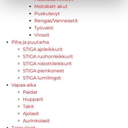
Motobatt akut
Puskulevyt
Rengas/Vannesetit
Työvalot
Vinssit
Piha ja puutarha
STIGA ajoleikkurit
STIGA ruohonleikkurit
STIGA robottileikkurit
STIGA pienkoneet
STIGA lumilingot
Vapaa-aika
Paidat
Hupparit
Takit
Ajolasit
Aurinkolasit
Tarjoukset