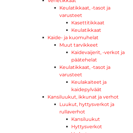
Venetikkaat
Keulatikkaat, -tasot ja
varusteet
Kasettitikkaat
Keulatikkaat
Kaide- ja kuomuhelat
Muut tarvikkeet
Kaidevaijerit, -verkot ja
päätehelat
Keulatikkaat, -tasot ja
varusteet
Keulakaiteet ja
kaidepylväät
Kansiluukut, ikkunat ja verhot
Luukut, hyttysverkot ja
rullaverhot
Kansiluukut
Hyttysverkot