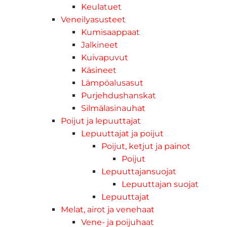
Keulatuet
Veneilyasusteet
Kumisaappaat
Jalkineet
Kuivapuvut
Käsineet
Lämpöalusasut
Purjehdushanskat
Silmälasinauhat
Poijut ja lepuuttajat
Lepuuttajat ja poijut
Poijut, ketjut ja painot
Poijut
Lepuuttajansuojat
Lepuuttajan suojat
Lepuuttajat
Melat, airot ja venehaat
Vene- ja poijuhaat