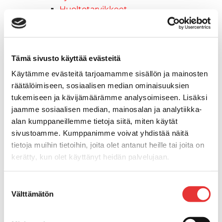
Huoltotarvikkeet
Kelkkatarvikkeet
Kengät
Kypärät
Tämä sivusto käyttää evästeitä
Lynx
Lynx ajovarusteet
Käytämme evästeitä tarjoamamme sisällön ja mainosten
Ajohousut
räätälöimiseen, sosiaalisen median ominaisuuksien
Ajotakit
tukemiseen ja kävijämäärämme analysoimiseen. Lisäksi
HAALARIT
jaamme sosiaalisen median, mainosalan ja analytiikka-
Lynx vapaa-ajan asusteet
alan kumppaneillemme tietoja siitä, miten käytät
Lynx asusteet
sivustoamme. Kumppanimme voivat yhdistää näitä
Lynx vaatetus
tietoja muihin tietoihin, joita olet antanut heille tai joita on
kerätty, kun olet käyttänyt heidän palvelujaan.
Ski-Doo
Ski-Doo ajovarusteet
Lisätietoja:
karilainen.fi/tietosuoja
Ski-Doo vapaa-ajan asusteet
Suostumuksen
Välttämätön
Suojavarusteet
valinta
TELAMATOT
Vapaa-aika