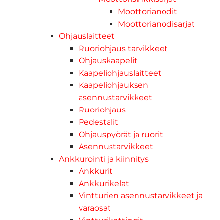
Moottorianodit
Moottorianodisarjat
Ohjauslaitteet
Ruoriohjaus tarvikkeet
Ohjauskaapelit
Kaapeliohjauslaitteet
Kaapeliohjauksen
asennustarvikkeet
Ruoriohjaus
Pedestalit
Ohjauspyörät ja ruorit
Asennustarvikkeet
Ankkurointi ja kiinnitys
Ankkurit
Ankkurikelat
Vintturien asennustarvikkeet ja
varaosat