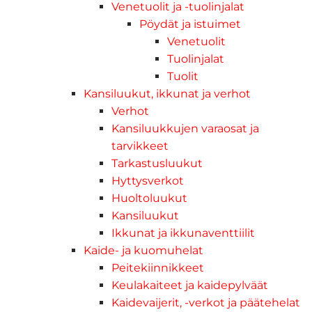
Venetuolit ja -tuolinjalat
Pöydät ja istuimet
Venetuolit
Tuolinjalat
Tuolit
Kansiluukut, ikkunat ja verhot
Verhot
Kansiluukkujen varaosat ja
tarvikkeet
Tarkastusluukut
Hyttysverkot
Huoltoluukut
Kansiluukut
Ikkunat ja ikkunaventtiilit
Kaide- ja kuomuhelat
Peitekiinnikkeet
Keulakaiteet ja kaidepylväät
Kaidevaijerit, -verkot ja päätehelat