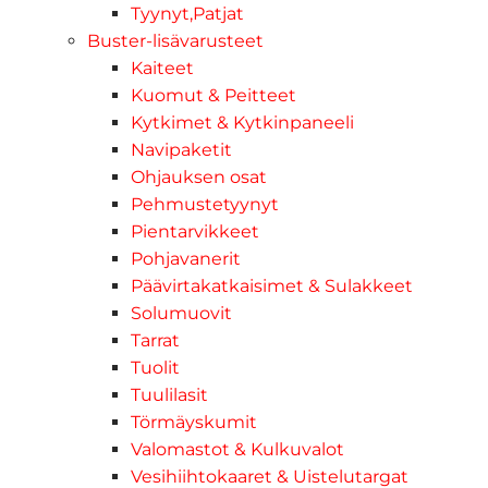
Tyynyt,Patjat
Buster-lisävarusteet
Kaiteet
Kuomut & Peitteet
Kytkimet & Kytkinpaneeli
Navipaketit
Ohjauksen osat
Pehmustetyynyt
Pientarvikkeet
Pohjavanerit
Päävirtakatkaisimet & Sulakkeet
Solumuovit
Tarrat
Tuolit
Tuulilasit
Törmäyskumit
Valomastot & Kulkuvalot
Vesihiihtokaaret & Uistelutargat