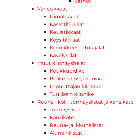
Verhot
Venetikkaat
Uimatikkaat
Kasettitikkaat
Keulatikkaat
Köysitikkaat
Kiinnikkeet ja tukijalat
Kävelysillat
Muut kiinnityshelat
Koukkupidike
Pidike "clips", muovia
Lepuuttajan kiinnike
Tuulilasin kiinnike
Reuna-, köli-, törmäyslistat ja kansikate
Törmäyslista
Kansikate
Reuna- ja ikkunalistat
Alumiinilistat