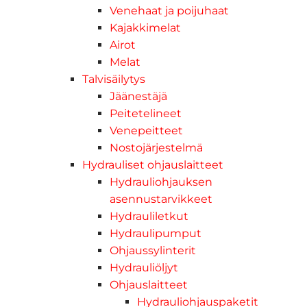
Venehaat ja poijuhaat
Kajakkimelat
Airot
Melat
Talvisäilytys
Jäänestäjä
Peitetelineet
Venepeitteet
Nostojärjestelmä
Hydrauliset ohjauslaitteet
Hydrauliohjauksen
asennustarvikkeet
Hydrauliletkut
Hydraulipumput
Ohjaussylinterit
Hydrauliöljyt
Ohjauslaitteet
Hydrauliohjauspaketit