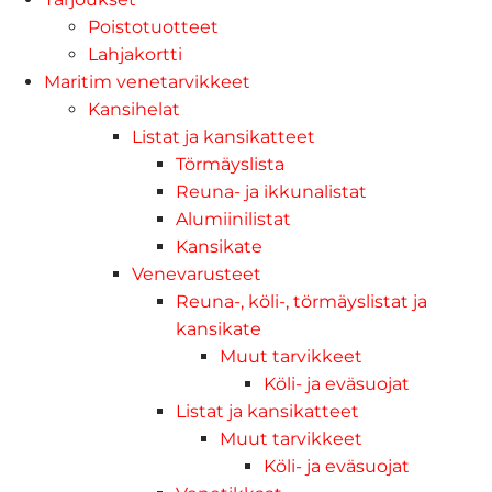
Poistotuotteet
Lahjakortti
Maritim venetarvikkeet
Kansihelat
Listat ja kansikatteet
Törmäyslista
Reuna- ja ikkunalistat
Alumiinilistat
Kansikate
Venevarusteet
Reuna-, köli-, törmäyslistat ja
kansikate
Muut tarvikkeet
Köli- ja eväsuojat
Listat ja kansikatteet
Muut tarvikkeet
Köli- ja eväsuojat