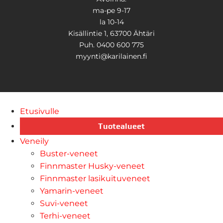
ma-pe 9-17
la 10-14
Kisällintie 1, 63700 Ähtäri
Puh. 0400 600 775
myynti@karilainen.fi
Etusivulle
Tuotealueet
Veneily
Buster-veneet
Finnmaster Husky-veneet
Finnmaster lasikuituveneet
Yamarin-veneet
Suvi-veneet
Terhi-veneet