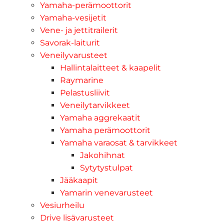
Yamaha-perämoottorit
Yamaha-vesijetit
Vene- ja jettitrailerit
Savorak-laiturit
Veneilyvarusteet
Hallintalaitteet & kaapelit
Raymarine
Pelastusliivit
Veneilytarvikkeet
Yamaha aggrekaatit
Yamaha perämoottorit
Yamaha varaosat & tarvikkeet
Jakohihnat
Sytytystulpat
Jääkaapit
Yamarin venevarusteet
Vesiurheilu
Drive lisävarusteet