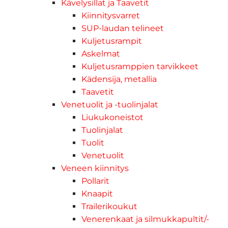
Kävelysillat ja Taavetit
Kiinnitysvarret
SUP-laudan telineet
Kuljetusrampit
Askelmat
Kuljetusramppien tarvikkeet
Kädensija, metallia
Taavetit
Venetuolit ja -tuolinjalat
Liukukoneistot
Tuolinjalat
Tuolit
Venetuolit
Veneen kiinnitys
Pollarit
Knaapit
Trailerikoukut
Venerenkaat ja silmukkapultit/-