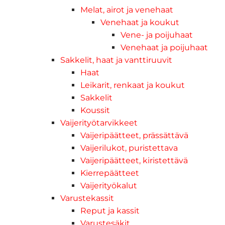
Melat, airot ja venehaat
Venehaat ja koukut
Vene- ja poijuhaat
Venehaat ja poijuhaat
Sakkelit, haat ja vanttiruuvit
Haat
Leikarit, renkaat ja koukut
Sakkelit
Koussit
Vaijerityötarvikkeet
Vaijeripäätteet, prässättävä
Vaijerilukot, puristettava
Vaijeripäätteet, kiristettävä
Kierrepäätteet
Vaijerityökalut
Varustekassit
Reput ja kassit
Varustesäkit