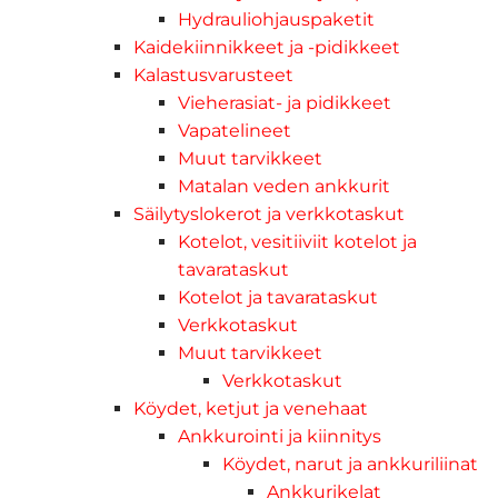
Hydrauliohjauspaketit
Kaidekiinnikkeet ja -pidikkeet
Kalastusvarusteet
Vieherasiat- ja pidikkeet
Vapatelineet
Muut tarvikkeet
Matalan veden ankkurit
Säilytyslokerot ja verkkotaskut
Kotelot, vesitiiviit kotelot ja
tavarataskut
Kotelot ja tavarataskut
Verkkotaskut
Muut tarvikkeet
Verkkotaskut
Köydet, ketjut ja venehaat
Ankkurointi ja kiinnitys
Köydet, narut ja ankkuriliinat
Ankkurikelat