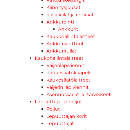
Vintturikettingit
Kiinnitysjouset
Kalliokiilat ja renkaat
Ankkurointi
Ankkurit
Kaukohallintalaitteet
Ankkurivintturit
Ankkurirullat
Kaukohallintalaitteet
Vaijeriläpiviennit
Kaukosäätökaapelit
Kaukosäätölaitteet
Vaijerin läpiviennit
Asennussarjat ja -tarvikkeet
Lepuuttajat ja poijut
Poijut
Lepuuttajan korit
Lepuuttajat