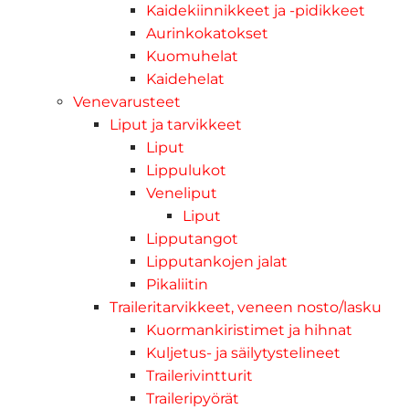
Kaidekiinnikkeet ja -pidikkeet
Aurinkokatokset
Kuomuhelat
Kaidehelat
Venevarusteet
Liput ja tarvikkeet
Liput
Lippulukot
Veneliput
Liput
Lipputangot
Lipputankojen jalat
Pikaliitin
Traileritarvikkeet, veneen nosto/lasku
Kuormankiristimet ja hihnat
Kuljetus- ja säilytystelineet
Trailerivintturit
Traileripyörät