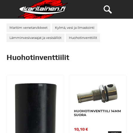
Maritim venetarvikkeet
Kylmä, vesi ja ilmastointi
Lämminvesivaraajat ja vesisäiliöt
Huohotinventtiilit
Huohotinventtiilit
HUOHOTINVENTTIILI 14MM
SUORA
10,10 €