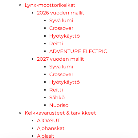
Lynx-moottorikelkat
2026 vuoden mallit
Syvä lumi
Crossover
Hyötykäyttö
Reitti
ADVENTURE ELECTRIC
2027 vuoden mallit
Syvä lumi
Crossover
Hyötykäyttö
Reitti
Sähkö
Nuoriso
Kelkkavarusteet & tarvikkeet
AJOASUT
Ajohanskat
Ajolasit