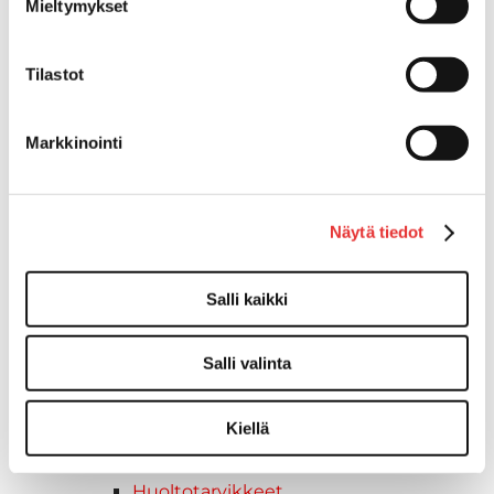
Mieltymykset
Variaattorin hihnat
Woody's ohjausraudat
Tilastot
Mönkijät
Can-Am traktorimönkijät
Can-Am traktorimönkijät 2025
Markkinointi
Can-Am traktorimönkijät 2026
Can-Am SSV-Mallit
Traxter mallisto
Näytä tiedot
Traxter 2025
Traxter 2026
Maverick mallisto
Salli kaikki
Maverick 2025
Maverick 2026
Salli valinta
Mönkijöiden lisävarusteet ja -tarvikkeet
Ajolasit
Kiellä
Asusteet
Can-Am varusteet
Huoltotarvikkeet