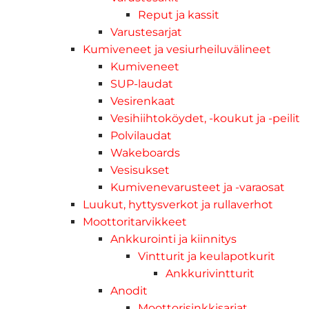
Reput ja kassit
Varustesarjat
Kumiveneet ja vesiurheiluvälineet
Kumiveneet
SUP-laudat
Vesirenkaat
Vesihiihtoköydet, -koukut ja -peilit
Polvilaudat
Wakeboards
Vesisukset
Kumivenevarusteet ja -varaosat
Luukut, hyttysverkot ja rullaverhot
Moottoritarvikkeet
Ankkurointi ja kiinnitys
Vintturit ja keulapotkurit
Ankkurivintturit
Anodit
Moottorisinkkisarjat