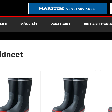
VENETARVIKKEET
AILU
MÖNKIJÄT
VAPAA-AIKA
PIHA & PUUTARH
lkineet