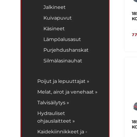
Jalkineet
1
Kuivapuvut
K
Käsineet
77
Lämpöalusasut
Purjehdushanskat
Silmälasinauhat
Poijut ja lepuuttajat »
Melat, airot ja venehaat »
Talvisäilytys »
Hydrauliset
ohjauslaitteet »
1
K
Kaidekiinnikkeet ja -