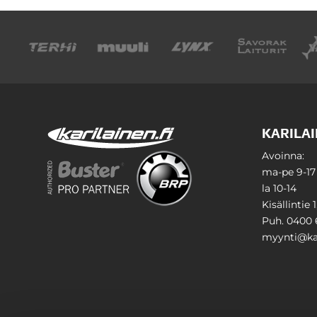
KARILAI
Avoinna:
ma-pe 9-17
la 10-14
Kisällintie 
Puh. 0400 
myynti@kar