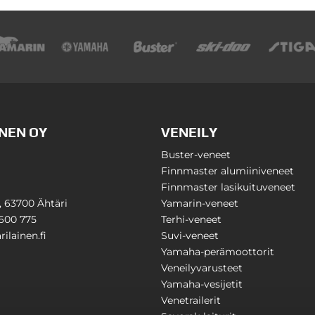
NEN OY
VENEILY
Buster-veneet
Finnmaster alumiiniveneet
Finnmaster lasikuituveneet
1, 63700 Ähtäri
Yamarin-veneet
600 775
Terhi-veneet
ilainen.fi
Suvi-veneet
Yamaha-perämoottorit
Veneilyvarusteet
Yamaha-vesijetit
Venetrailerit