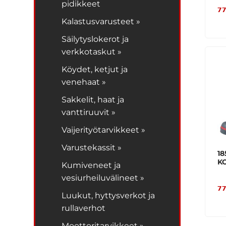
pidikkeet
77
Kalastusvarusteet »
Säilytyslokerot ja
verkkotaskut »
Köydet, ketjut ja
venehaat »
Sakkelit, haat ja
vanttiruuvit »
Vaijerityötarvikkeet »
Varustekassit »
1
K
Kumiveneet ja
vesiurheiluvälineet »
77
Luukut, hyttysverkot ja
rullaverhot
Moottoritarvikkeet »