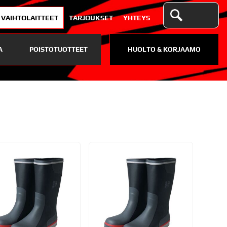
VAIHTOLAITTEET
TARJOUKSET
YHTEYS
A
POISTOTUOTTEET
HUOLTO & KORJAAMO