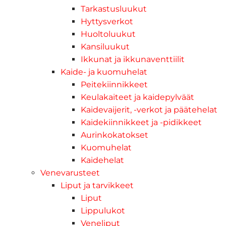
Tarkastusluukut
Hyttysverkot
Huoltoluukut
Kansiluukut
Ikkunat ja ikkunaventtiilit
Kaide- ja kuomuhelat
Peitekiinnikkeet
Keulakaiteet ja kaidepylväät
Kaidevaijerit, -verkot ja päätehelat
Kaidekiinnikkeet ja -pidikkeet
Aurinkokatokset
Kuomuhelat
Kaidehelat
Venevarusteet
Liput ja tarvikkeet
Liput
Lippulukot
Veneliput