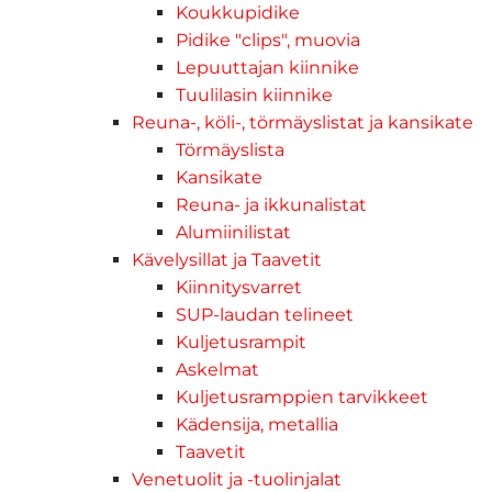
Koukkupidike
Pidike "clips", muovia
Lepuuttajan kiinnike
Tuulilasin kiinnike
Reuna-, köli-, törmäyslistat ja kansikate
Törmäyslista
Kansikate
Reuna- ja ikkunalistat
Alumiinilistat
Kävelysillat ja Taavetit
Kiinnitysvarret
SUP-laudan telineet
Kuljetusrampit
Askelmat
Kuljetusramppien tarvikkeet
Kädensija, metallia
Taavetit
Venetuolit ja -tuolinjalat