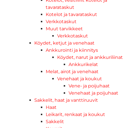
Kotelot, vesitiiviit kotelot ja
tavarataskut
Kotelot ja tavarataskut
Verkkotaskut
Muut tarvikkeet
Verkkotaskut
Köydet, ketjut ja venehaat
Ankkurointi ja kiinnitys
Köydet, narut ja ankkuriliinat
Ankkurikelat
Melat, airot ja venehaat
Venehaat ja koukut
Vene- ja poijuhaat
Venehaat ja poijuhaat
Sakkelit, haat ja vanttiruuvit
Haat
Leikarit, renkaat ja koukut
Sakkelit