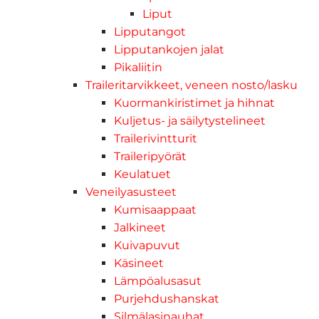
Liput
Lipputangot
Lipputankojen jalat
Pikaliitin
Traileritarvikkeet, veneen nosto/lasku
Kuormankiristimet ja hihnat
Kuljetus- ja säilytystelineet
Trailerivintturit
Traileripyörät
Keulatuet
Veneilyasusteet
Kumisaappaat
Jalkineet
Kuivapuvut
Käsineet
Lämpöalusasut
Purjehdushanskat
Silmälasinauhat