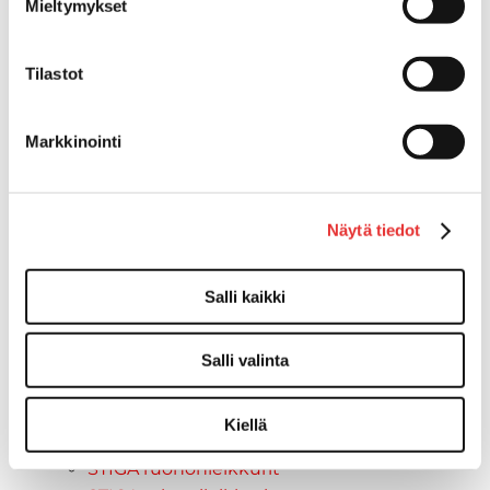
Traxter 2025
Mieltymykset
Traxter 2026
Maverick mallisto
Tilastot
Maverick 2025
Maverick 2026
Mönkijöiden lisävarusteet ja -tarvikkeet
Markkinointi
Ajolasit
Asusteet
Can-Am varusteet
Näytä tiedot
Huoltotarvikkeet
Motobatt akut
Salli kaikki
Puskulevyt
Rengas/Vannesetit
Työvalot
Salli valinta
Vinssit
Piha ja puutarha
Kiellä
STIGA ajoleikkurit
STIGA ruohonleikkurit