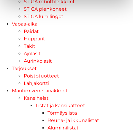
STIGA robottileikkurit
STIGA pienkoneet
STIGA lumilingot
Vapaa-aika
Paidat
Hupparit
Takit
Ajolasit
Aurinkolasit
Tarjoukset
Poistotuotteet
Lahjakortti
Maritim venetarvikkeet
Kansihelat
Listat ja kansikatteet
Törmäyslista
Reuna- ja ikkunalistat
Alumiinilistat