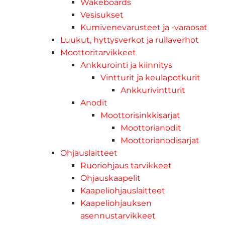
Wakeboards
Vesisukset
Kumivenevarusteet ja -varaosat
Luukut, hyttysverkot ja rullaverhot
Moottoritarvikkeet
Ankkurointi ja kiinnitys
Vintturit ja keulapotkurit
Ankkurivintturit
Anodit
Moottorisinkkisarjat
Moottorianodit
Moottorianodisarjat
Ohjauslaitteet
Ruoriohjaus tarvikkeet
Ohjauskaapelit
Kaapeliohjauslaitteet
Kaapeliohjauksen
asennustarvikkeet