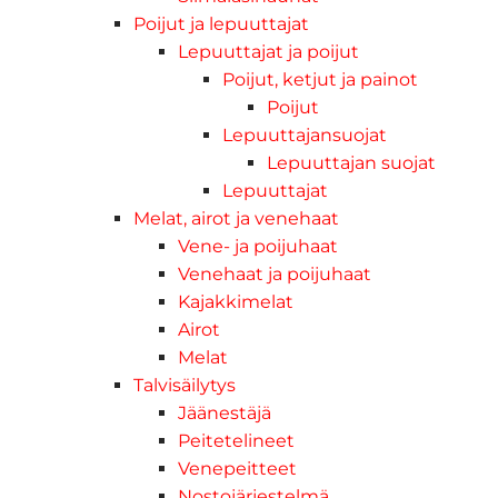
Poijut ja lepuuttajat
Lepuuttajat ja poijut
Poijut, ketjut ja painot
Poijut
Lepuuttajansuojat
Lepuuttajan suojat
Lepuuttajat
Melat, airot ja venehaat
Vene- ja poijuhaat
Venehaat ja poijuhaat
Kajakkimelat
Airot
Melat
Talvisäilytys
Jäänestäjä
Peitetelineet
Venepeitteet
Nostojärjestelmä