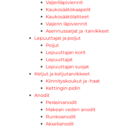
Vaijeriläpiviennit
Kaukosäätökaapelit
Kaukosäätölaitteet
Vaijerin läpiviennit
Asennussarjat ja -tarvikkeet
Lepuuttajat ja poijut
Poijut
Lepuuttajan korit
Lepuuttajat
Lepuuttajan suojat
Ketjut ja ketjutarvikkeet
Kiinnityskoukut ja -haat
Kettingin pidin
Anodit
Peräsinanodit
Makean veden anodit
Runkoanodit
Akselianodit