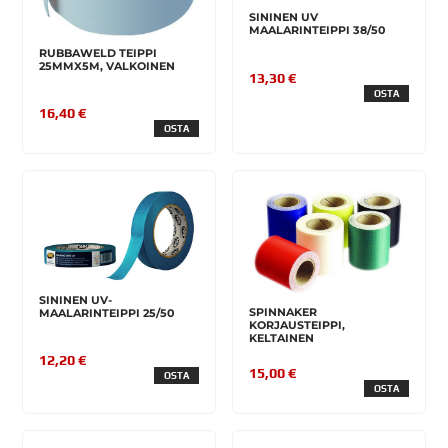
SININEN UV
MAALARINTEIPPI 38/50
RUBBAWELD TEIPPI
25MMX5M, VALKOINEN
13,30 €
OSTA
16,40 €
OSTA
SININEN UV-
SPINNAKER
MAALARINTEIPPI 25/50
KORJAUSTEIPPI,
KELTAINEN
12,20 €
15,00 €
OSTA
OSTA