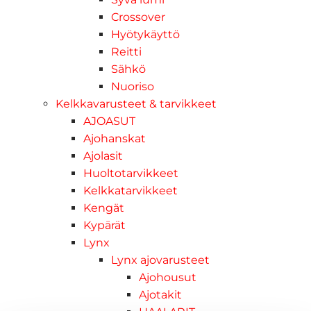
Crossover
Hyötykäyttö
Reitti
Sähkö
Nuoriso
Kelkkavarusteet & tarvikkeet
AJOASUT
Ajohanskat
Ajolasit
Huoltotarvikkeet
Kelkkatarvikkeet
Kengät
Kypärät
Lynx
Lynx ajovarusteet
Ajohousut
Ajotakit