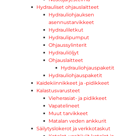
Hydrauliset ohjauslaitteet
Hydrauliohjauksen
asennustarvikkeet
Hydrauliletkut
Hydraulipumput
Ohjaussylinterit
Hydrauliöljyt
Ohjauslaitteet
Hydrauliohjauspaketit
Hydrauliohjauspaketit
Kaidekiinnikkeet ja -pidikkeet
Kalastusvarusteet
Vieherasiat- ja pidikkeet
Vapatelineet
Muut tarvikkeet
Matalan veden ankkurit
Säilytyslokerot ja verkkotaskut