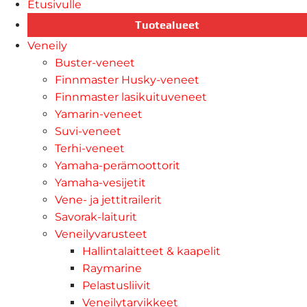
Etusivulle
Tuotealueet
Veneily
Buster-veneet
Finnmaster Husky-veneet
Finnmaster lasikuituveneet
Yamarin-veneet
Suvi-veneet
Terhi-veneet
Yamaha-perämoottorit
Yamaha-vesijetit
Vene- ja jettitrailerit
Savorak-laiturit
Veneilyvarusteet
Hallintalaitteet & kaapelit
Raymarine
Pelastusliivit
Veneilytarvikkeet