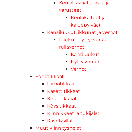
Keulatikkaat, -tasot ja
varusteet
Keulakaiteet ja
kaidepylväät
Kansiluukut, ikkunat ja verhot
Luukut, hyttysverkot ja
rullaverhot
Kansiluukut
Hyttysverkot
Verhot
Venetikkaat
Uimatikkaat
Kasettitikkaat
Keulatikkaat
Köysitikkaat
Kiinnikkeet ja tukijalat
Kävelysillat
Muut kiinnityshelat