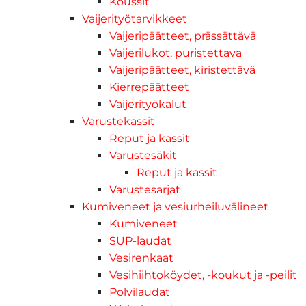
Koussit
Vaijerityötarvikkeet
Vaijeripäätteet, prässättävä
Vaijerilukot, puristettava
Vaijeripäätteet, kiristettävä
Kierrepäätteet
Vaijerityökalut
Varustekassit
Reput ja kassit
Varustesäkit
Reput ja kassit
Varustesarjat
Kumiveneet ja vesiurheiluvälineet
Kumiveneet
SUP-laudat
Vesirenkaat
Vesihiihtoköydet, -koukut ja -peilit
Polvilaudat