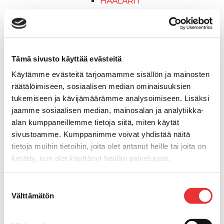
HAALARIT
Lynx vapaa-ajan asusteet
Lynx asusteet
Lynx vaatetus
Ski-Doo
Tämä sivusto käyttää evästeitä
Ski-Doo ajovarusteet
Käytämme evästeitä tarjoamamme sisällön ja mainosten
Ski-Doo vapaa-ajan asusteet
räätälöimiseen, sosiaalisen median ominaisuuksien
Suojavarusteet
tukemiseen ja kävijämäärämme analysoimiseen. Lisäksi
TELAMATOT
jaamme sosiaalisen median, mainosalan ja analytiikka-
Vapaa-aika
alan kumppaneillemme tietoja siitä, miten käytät
Variaattorin hihnat
sivustoamme. Kumppanimme voivat yhdistää näitä
Woody's ohjausraudat
tietoja muihin tietoihin, joita olet antanut heille tai joita on
Mönkijät
kerätty, kun olet käyttänyt heidän palvelujaan.
Can-Am traktorimönkijät
Can-Am traktorimönkijät 2025
Lisätietoja:
karilainen.fi/tietosuoja
Suostumuksen
Can-Am traktorimönkijät 2026
Välttämätön
valinta
Can-Am SSV-Mallit
Traxter mallisto