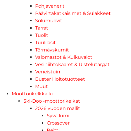
Pohjavanerit
Päävirtakatkaisimet & Sulakkeet
Solumuovit
Tarrat
Tuolit
Tuulilasit
Törmäyskumit
Valomastot & Kulkuvalot
Vesihiihtokaaret & Uistelutargat
Veneistuin
Buster Hoitotuotteet
Muut
Moottorikelkkailu
Ski-Doo -moottorikelkat
2026 vuoden mallit
Syvä lumi
Crossover
Reitti