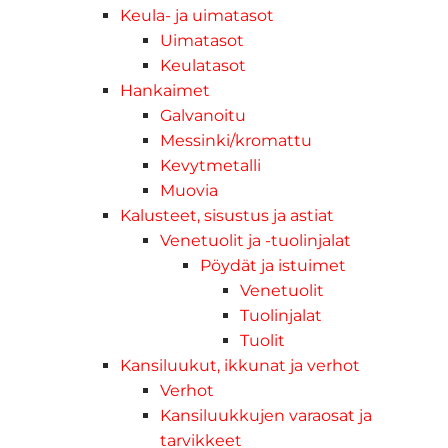
Keula- ja uimatasot
Uimatasot
Keulatasot
Hankaimet
Galvanoitu
Messinki/kromattu
Kevytmetalli
Muovia
Kalusteet, sisustus ja astiat
Venetuolit ja -tuolinjalat
Pöydät ja istuimet
Venetuolit
Tuolinjalat
Tuolit
Kansiluukut, ikkunat ja verhot
Verhot
Kansiluukkujen varaosat ja
tarvikkeet