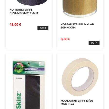
KORJAUSTEIPPI
KEVLAR50MMX1,5 M
42,00 €
KORJAUSTEIPPI MYLAR
50MMX3M
OSTA
8,80 €
OSTA
MAALARINTEIPPI 19/50
MSK 6143