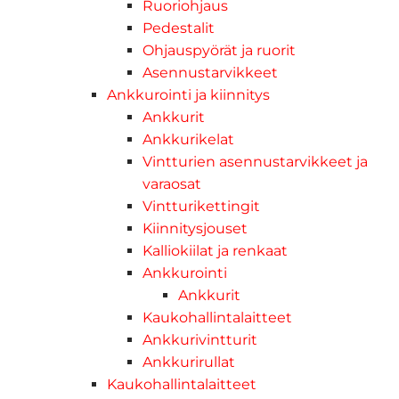
Ruoriohjaus
Pedestalit
Ohjauspyörät ja ruorit
Asennustarvikkeet
Ankkurointi ja kiinnitys
Ankkurit
Ankkurikelat
Vintturien asennustarvikkeet ja
varaosat
Vintturikettingit
Kiinnitysjouset
Kalliokiilat ja renkaat
Ankkurointi
Ankkurit
Kaukohallintalaitteet
Ankkurivintturit
Ankkurirullat
Kaukohallintalaitteet