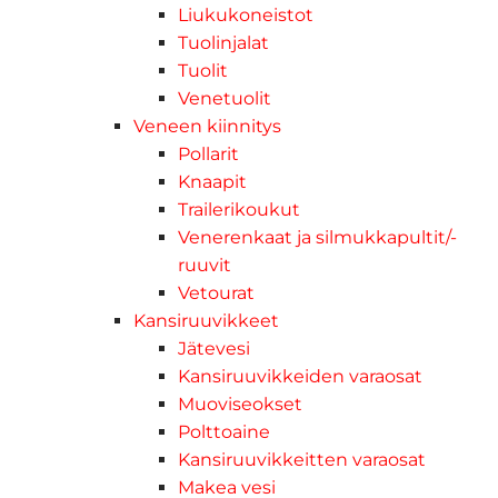
Liukukoneistot
Tuolinjalat
Tuolit
Venetuolit
Veneen kiinnitys
Pollarit
Knaapit
Trailerikoukut
Venerenkaat ja silmukkapultit/-
ruuvit
Vetourat
Kansiruuvikkeet
Jätevesi
Kansiruuvikkeiden varaosat
Muoviseokset
Polttoaine
Kansiruuvikkeitten varaosat
Makea vesi