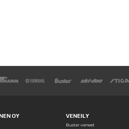
NEN OY
VENEILY
Buster-veneet