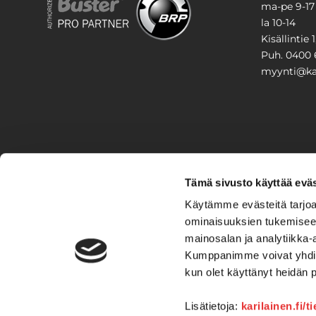
ma-pe 9-17
la 10-14
Kisällintie 
Puh. 0400 
myynti@kar
PIHA & 
Tämä sivusto käyttää eväs
Stiga
Käytämme evästeitä tarjoa
ominaisuuksien tukemisee
VAIHTO
mainosalan ja analytiikka-
Kumppanimme voivat yhdistää 
Veneet
Kelkat ja m
kun olet käyttänyt heidän 
Lisätietoja:
karilainen.fi/t