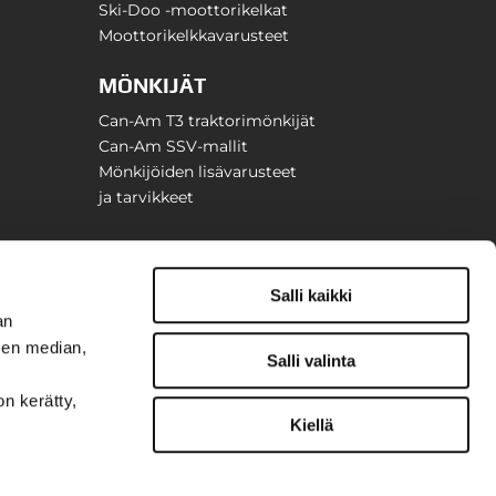
Ski-Doo -moottorikelkat
Moottorikelkkavarusteet
MÖNKIJÄT
Can-Am T3 traktorimönkijät
Can-Am SSV-mallit
Mönkijöiden lisävarusteet
ja tarvikkeet
Salli kaikki
an
sen median,
Salli valinta
on kerätty,
Kiellä
t