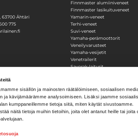
Finnmaster alumiiniveneet
Finnmaster lasikuituveneet
1, 63700 Ähtäri
Yamarin-veneet
600 775
Terhi-veneet
ilainen.fi
Suvi-veneet
Yamaha-perämoottorit
Veneilyvarusteet
Yamaha-vesijetit
Venetrailerit
Savorak-laiturit
PUUTARHA
KARILAINEN
teitä
Yritysesittely
mamme sisällön ja mainosten räätälöimiseen, sosiaalisen medi
Yhteystiedot
n ja kävijämäärämme analysoimiseen. Lisäksi jaamme sosiaali
LAITTEET
Huolto ja korjaamo
alan kumppaneillemme tietoja siitä, miten käytät sivustoamme.
Ajankohtaista
näitä tietoja muihin tietoihin, joita olet antanut heille tai joita 
Tarjouspyyntö
önkijät
palvelujaan.
Toimitusehdot
Kilpailujen / arpajaisten säännö
ietosuoja
Tilauksen peruuttaminen