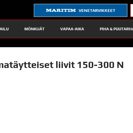
VENETARVIKKEET
AILU
MÖNKIJÄT
VAPAA-AIKA
PIHA & PUUTARH
matäytteiset liivit 150-300 N