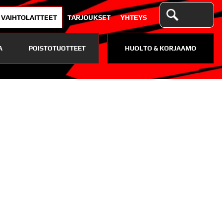
VAIHTOLAITTEET
TARJOUKSET
YHTEYS
A
POISTOTUOTTEET
HUOLTO & KORJAAMO