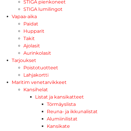
STIGA pienkoneet
STIGA lumilingot
Vapaa-aika
Paidat
Hupparit
Takit
Ajolasit
Aurinkolasit
Tarjoukset
Poistotuotteet
Lahjakortti
Maritim venetarvikkeet
Kansihelat
Listat ja kansikatteet
Törmäyslista
Reuna- ja ikkunalistat
Alumiinilistat
Kansikate