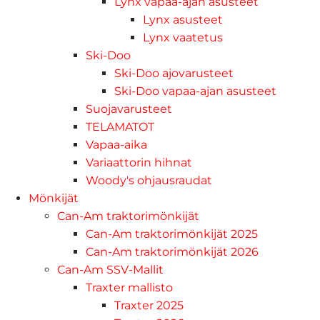
Lynx vapaa-ajan asusteet
Lynx asusteet
Lynx vaatetus
Ski-Doo
Ski-Doo ajovarusteet
Ski-Doo vapaa-ajan asusteet
Suojavarusteet
TELAMATOT
Vapaa-aika
Variaattorin hihnat
Woody's ohjausraudat
Mönkijät
Can-Am traktorimönkijät
Can-Am traktorimönkijät 2025
Can-Am traktorimönkijät 2026
Can-Am SSV-Mallit
Traxter mallisto
Traxter 2025