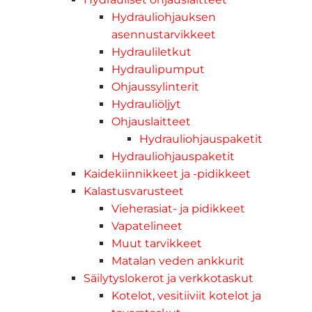
Hydrauliohjauksen
asennustarvikkeet
Hydrauliletkut
Hydraulipumput
Ohjaussylinterit
Hydrauliöljyt
Ohjauslaitteet
Hydrauliohjauspaketit
Hydrauliohjauspaketit
Kaidekiinnikkeet ja -pidikkeet
Kalastusvarusteet
Vieherasiat- ja pidikkeet
Vapatelineet
Muut tarvikkeet
Matalan veden ankkurit
Säilytyslokerot ja verkkotaskut
Kotelot, vesitiiviit kotelot ja