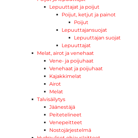
Lepuuttajat ja poijut
Poijut, ketjut ja painot
Poijut
Lepuuttajansuojat
Lepuuttajan suojat
Lepuuttajat
Melat, airot ja venehaat
Vene- ja poijuhaat
Venehaat ja poijuhaat
Kajakkimelat
Airot
Melat
Talvisäilytys
Jäänestäjä
Peitetelineet
Venepeitteet
Nostojärjestelmä
Hydrauliset ohjauslaitteet