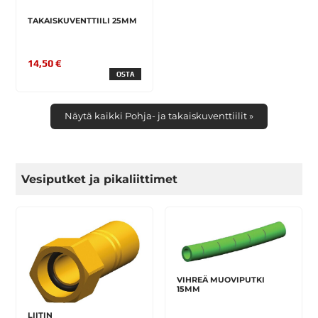
TAKAISKUVENTTIILI 25MM
14,50 €
OSTA
Näytä kaikki Pohja- ja takaiskuventtiilit »
Vesiputket ja pikaliittimet
VIHREÄ MUOVIPUTKI
15MM
LIITIN