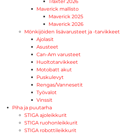
Traxter 2026
Maverick mallisto
Maverick 2025
Maverick 2026
Mönkijöiden lisävarusteet ja -tarvikkeet
Ajolasit
Asusteet
Can-Am varusteet
Huoltotarvikkeet
Motobatt akut
Puskulevyt
Rengas/Vannesetit
Työvalot
Vinssit
Piha ja puutarha
STIGA ajoleikkurit
STIGA ruohonleikkurit
STIGA robottileikkurit