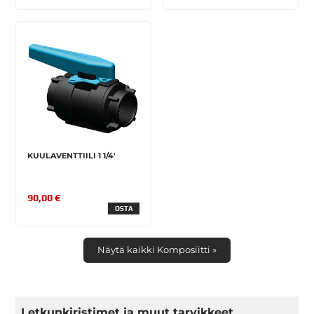
KUULAVENTTIILI 1 1/4'
90,00 €
OSTA
Näytä kaikki Komposiitti »
Letkunkiristimet ja muut tarvikkeet