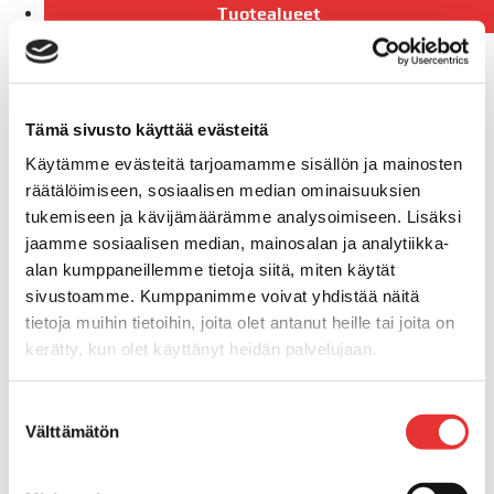
Tuotealueet
Veneily
Buster-veneet
Finnmaster Husky-veneet
Finnmaster lasikuituveneet
Tämä sivusto käyttää evästeitä
Yamarin-veneet
Käytämme evästeitä tarjoamamme sisällön ja mainosten
Suvi-veneet
räätälöimiseen, sosiaalisen median ominaisuuksien
Terhi-veneet
tukemiseen ja kävijämäärämme analysoimiseen. Lisäksi
Yamaha-perämoottorit
jaamme sosiaalisen median, mainosalan ja analytiikka-
Yamaha-vesijetit
alan kumppaneillemme tietoja siitä, miten käytät
Vene- ja jettitrailerit
sivustoamme. Kumppanimme voivat yhdistää näitä
Savorak-laiturit
tietoja muihin tietoihin, joita olet antanut heille tai joita on
kerätty, kun olet käyttänyt heidän palvelujaan.
Veneilyvarusteet
Hallintalaitteet & kaapelit
Lisätietoja:
karilainen.fi/tietosuoja
Raymarine
Suostumuksen
Välttämätön
Pelastusliivit
valinta
Veneilytarvikkeet
Yamaha aggrekaatit