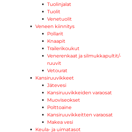
Tuolinjalat
Tuolit
Venetuolit
Veneen kiinnitys
Pollarit
Knaapit
Trailerikoukut
Venerenkaat ja silmukkapultit/-
ruuvit
Vetourat
Kansiruuvikkeet
Jätevesi
Kansiruuvikkeiden varaosat
Muoviseokset
Polttoaine
Kansiruuvikkeitten varaosat
Makea vesi
Keula- ja uimatasot