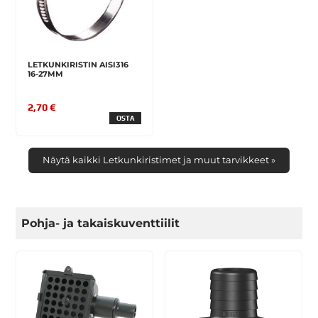
LETKUNKIRISTIN AISI316
16-27MM
2,70 €
OSTA
Näytä kaikki Letkunkiristimet ja muut tarvikkeet »
Pohja- ja takaiskuventtiilit