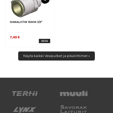
HANALIITIN 15MM-1/2”
7,40 €
OSTA
Näytä kaikki Vesiputket ja pikaliittimet »