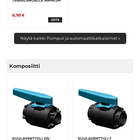
TERÄSLANGALLA 16MM/2M
6,90 €
OSTA
Näytä kaikki Pumput ja automaattikatkaisimet »
Komposiitti
KUULAVENTTIILI 3/4'
KUULAVENTTIILI 1'