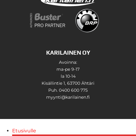
KARILAINEN OY
Avoinna:
ma-pe 9-17
la 10-14
Kisällintie 1, 63700 Ähtäri
Puh. 0400 600 775
myynti@karilainen.fi
Etusivulle