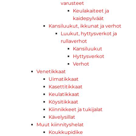
varusteet
Keulakaiteet ja
kaidepylväät
Kansiluukut, ikkunat ja verhot
Luukut, hyttysverkot ja
rullaverhot
Kansiluukut
Hyttysverkot
Verhot
Venetikkaat
Uimatikkaat
Kasettitikkaat
Keulatikkaat
Köysitikkaat
Kiinnikkeet ja tukijalat
Kävelysillat
Muut kiinnityshelat
Koukkupidike