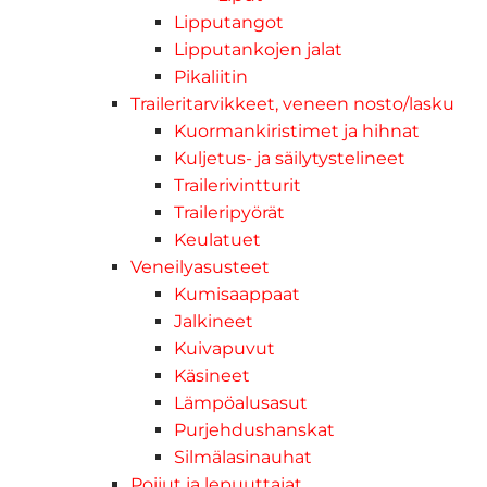
Lipputangot
Lipputankojen jalat
Pikaliitin
Traileritarvikkeet, veneen nosto/lasku
Kuormankiristimet ja hihnat
Kuljetus- ja säilytystelineet
Trailerivintturit
Traileripyörät
Keulatuet
Veneilyasusteet
Kumisaappaat
Jalkineet
Kuivapuvut
Käsineet
Lämpöalusasut
Purjehdushanskat
Silmälasinauhat
Poijut ja lepuuttajat