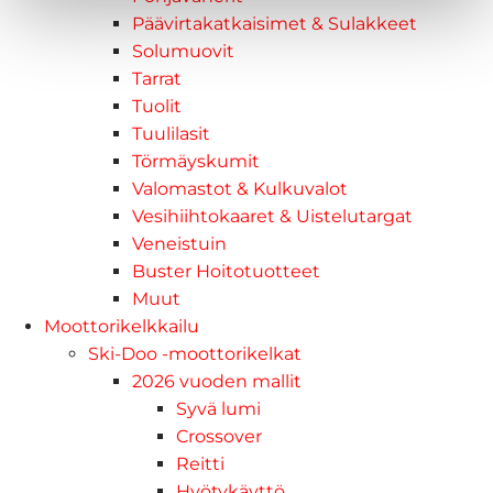
Päävirtakatkaisimet & Sulakkeet
Solumuovit
Tarrat
Tuolit
Tuulilasit
Törmäyskumit
Valomastot & Kulkuvalot
Vesihiihtokaaret & Uistelutargat
Veneistuin
Buster Hoitotuotteet
Muut
Moottorikelkkailu
Ski-Doo -moottorikelkat
2026 vuoden mallit
Syvä lumi
Crossover
Reitti
Hyötykäyttö