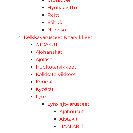
Crossover
Hyötykäyttö
Reitti
Sähkö
Nuoriso
Kelkkavarusteet & tarvikkeet
AJOASUT
Ajohanskat
Ajolasit
Huoltotarvikkeet
Kelkkatarvikkeet
Kengät
Kypärät
Lynx
Lynx ajovarusteet
Ajohousut
Ajotakit
HAALARIT