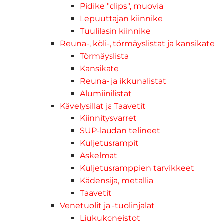
Pidike "clips", muovia
Lepuuttajan kiinnike
Tuulilasin kiinnike
Reuna-, köli-, törmäyslistat ja kansikate
Törmäyslista
Kansikate
Reuna- ja ikkunalistat
Alumiinilistat
Kävelysillat ja Taavetit
Kiinnitysvarret
SUP-laudan telineet
Kuljetusrampit
Askelmat
Kuljetusramppien tarvikkeet
Kädensija, metallia
Taavetit
Venetuolit ja -tuolinjalat
Liukukoneistot