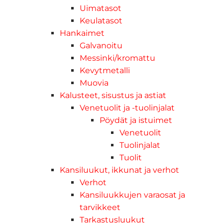
Uimatasot
Keulatasot
Hankaimet
Galvanoitu
Messinki/kromattu
Kevytmetalli
Muovia
Kalusteet, sisustus ja astiat
Venetuolit ja -tuolinjalat
Pöydät ja istuimet
Venetuolit
Tuolinjalat
Tuolit
Kansiluukut, ikkunat ja verhot
Verhot
Kansiluukkujen varaosat ja
tarvikkeet
Tarkastusluukut