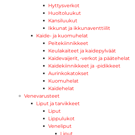
Hyttysverkot
Huoltoluukut
Kansiluukut
Ikkunat ja ikkunaventtiilit
Kaide- ja kuomuhelat
Peitekiinnikkeet
Keulakaiteet ja kaidepylväät
Kaidevaijerit, -verkot ja päätehelat
Kaidekiinnikkeet ja -pidikkeet
Aurinkokatokset
Kuomuhelat
Kaidehelat
Venevarusteet
Liput ja tarvikkeet
Liput
Lippulukot
Veneliput
Liput