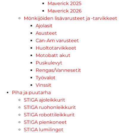
Maverick 2025
Maverick 2026
Mönkijöiden lisävarusteet ja -tarvikkeet
Ajolasit
Asusteet
Can-Am varusteet
Huoltotarvikkeet
Motobatt akut
Puskulevyt
Rengas/Vannesetit
Työvalot
Vinssit
Piha ja puutarha
STIGA ajoleikkurit
STIGA ruohonleikkurit
STIGA robottileikkurit
STIGA pienkoneet
STIGA lumilingot