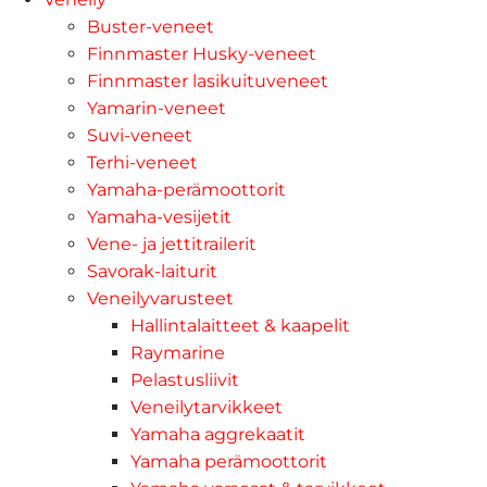
Buster-veneet
Finnmaster Husky-veneet
Finnmaster lasikuituveneet
Yamarin-veneet
Suvi-veneet
Terhi-veneet
Yamaha-perämoottorit
Yamaha-vesijetit
Vene- ja jettitrailerit
Savorak-laiturit
Veneilyvarusteet
Hallintalaitteet & kaapelit
Raymarine
Pelastusliivit
Veneilytarvikkeet
Yamaha aggrekaatit
Yamaha perämoottorit