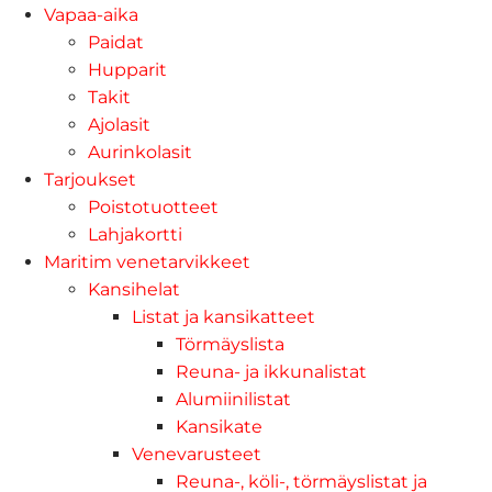
Vapaa-aika
Paidat
Hupparit
Takit
Ajolasit
Aurinkolasit
Tarjoukset
Poistotuotteet
Lahjakortti
Maritim venetarvikkeet
Kansihelat
Listat ja kansikatteet
Törmäyslista
Reuna- ja ikkunalistat
Alumiinilistat
Kansikate
Venevarusteet
Reuna-, köli-, törmäyslistat ja