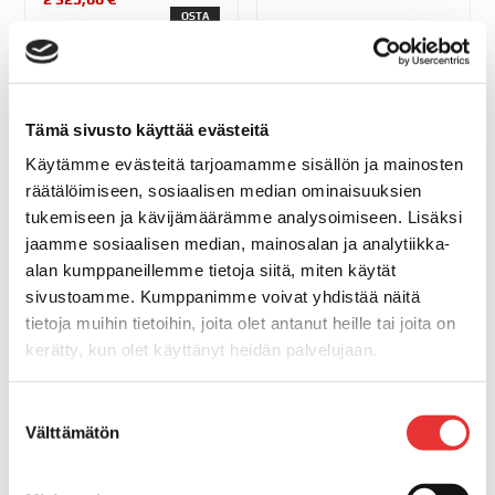
OSTA
580,00 €
OSTA
Tämä sivusto käyttää evästeitä
Käytämme evästeitä tarjoamamme sisällön ja mainosten
räätälöimiseen, sosiaalisen median ominaisuuksien
KÖYSI ORION 300 4MM
VALKOINEN/PUNAINEN
tukemiseen ja kävijämäärämme analysoimiseen. Lisäksi
jaamme sosiaalisen median, mainosalan ja analytiikka-
172,00 €
alan kumppaneillemme tietoja siitä, miten käytät
OSTA
sivustoamme. Kumppanimme voivat yhdistää näitä
tietoja muihin tietoihin, joita olet antanut heille tai joita on
Näytä kaikki Purjehdusköydet »
kerätty, kun olet käyttänyt heidän palvelujaan.
Lisätietoja:
karilainen.fi/tietosuoja
Suostumuksen
Välttämätön
valinta
Vaijerit