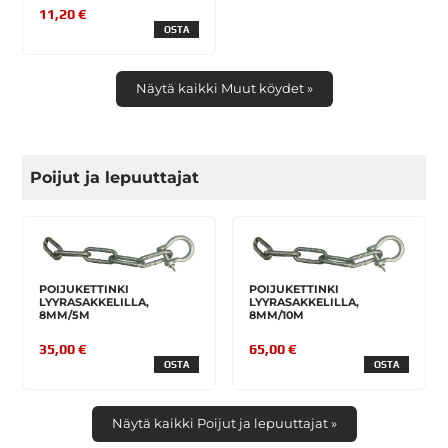
11,20 €
OSTA
Näytä kaikki Muut köydet »
Poijut ja lepuuttajat
POIJUKETTINKI
POIJUKETTINKI
LYYRASAKKELILLA,
LYYRASAKKELILLA,
8MM/5M
8MM/10M
35,00 €
65,00 €
OSTA
OSTA
Näytä kaikki Poijut ja lepuuttajat »