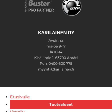
KARILAINEN OY
Avoinna:
ma-pe 9-17
la 10-14
Kisällintie 1, 63700 Ähtäri
Puh. 0400 600 775
myynti@karilainen.fi
Etusivulle
Tuotealueet
Veneily