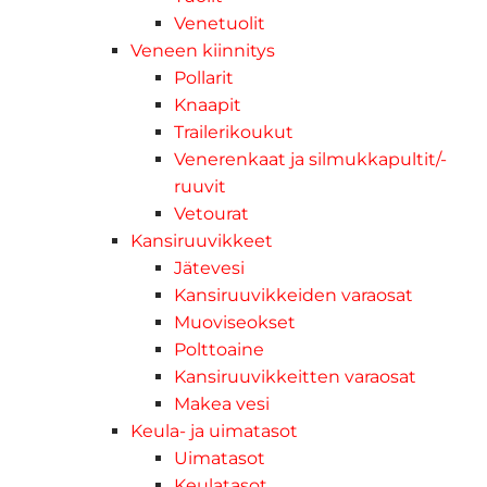
Venetuolit
Veneen kiinnitys
Pollarit
Knaapit
Trailerikoukut
Venerenkaat ja silmukkapultit/-
ruuvit
Vetourat
Kansiruuvikkeet
Jätevesi
Kansiruuvikkeiden varaosat
Muoviseokset
Polttoaine
Kansiruuvikkeitten varaosat
Makea vesi
Keula- ja uimatasot
Uimatasot
Keulatasot