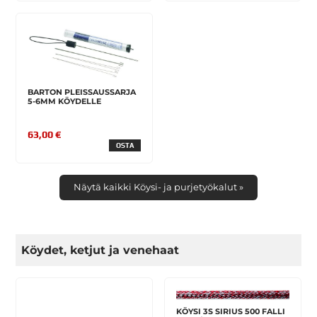
BARTON PLEISSAUSSARJA
5-6MM KÖYDELLE
63,00 €
OSTA
Näytä kaikki Köysi- ja purjetyökalut »
Köydet, ketjut ja venehaat
KÖYSI 3S SIRIUS 500 FALLI