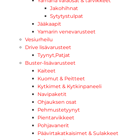
Yamaha varaosat & tarvikkeet
Jakohihnat
Sytytystulpat
Jääkaapit
Yamarin venevarusteet
Vesiurheilu
Drive lisävarusteet
Tyynyt,Patjat
Buster-lisävarusteet
Kaiteet
Kuomut & Peitteet
Kytkimet & Kytkinpaneeli
Navipaketit
Ohjauksen osat
Pehmustetyynyt
Pientarvikkeet
Pohjavanerit
Päävirtakatkaisimet & Sulakkeet