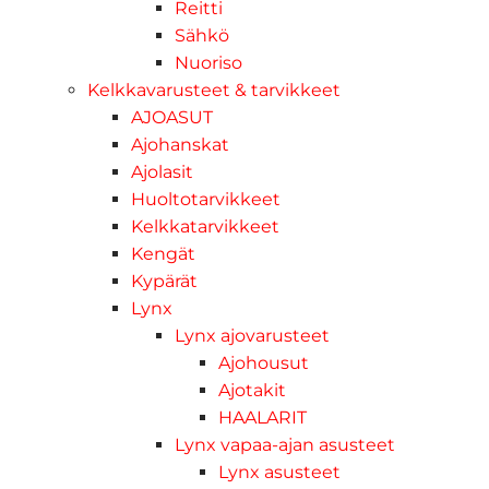
Reitti
Sähkö
Nuoriso
Kelkkavarusteet & tarvikkeet
AJOASUT
Ajohanskat
Ajolasit
Huoltotarvikkeet
Kelkkatarvikkeet
Kengät
Kypärät
Lynx
Lynx ajovarusteet
Ajohousut
Ajotakit
HAALARIT
Lynx vapaa-ajan asusteet
Lynx asusteet