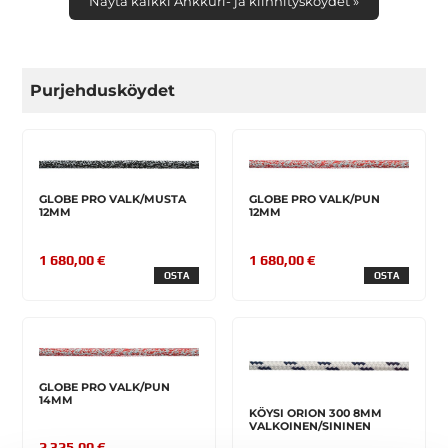
Näytä kaikki Ankkuri- ja kiinnitysköydet »
Purjehdusköydet
GLOBE PRO VALK/MUSTA
GLOBE PRO VALK/PUN
12MM
12MM
1 680,00 €
1 680,00 €
OSTA
OSTA
GLOBE PRO VALK/PUN
14MM
KÖYSI ORION 300 8MM
VALKOINEN/SININEN
2 325,00 €