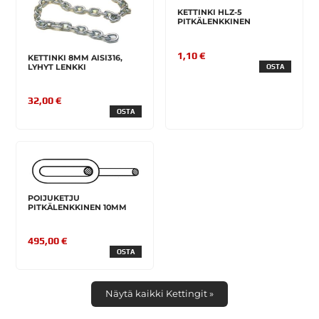
KETTINKI HLZ-5
PITKÄLENKKINEN
1,10 €
KETTINKI 8MM AISI316,
LYHYT LENKKI
OSTA
32,00 €
OSTA
POIJUKETJU
PITKÄLENKKINEN 10MM
495,00 €
OSTA
Näytä kaikki Kettingit »