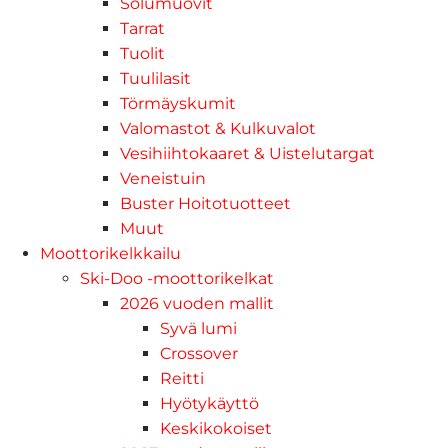
Solumuovit
Tarrat
Tuolit
Tuulilasit
Törmäyskumit
Valomastot & Kulkuvalot
Vesihiihtokaaret & Uistelutargat
Veneistuin
Buster Hoitotuotteet
Muut
Moottorikelkkailu
Ski-Doo -moottorikelkat
2026 vuoden mallit
Syvä lumi
Crossover
Reitti
Hyötykäyttö
Keskikokoiset