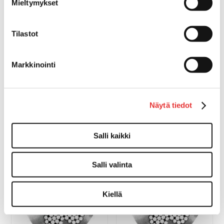
Mieltymykset
Tilastot
Markkinointi
VAIJERI 1,5MM
VAIJERI 0,8MM
RUOSTUMATON TERÄS 49-
RUOSTUMATON TERÄS 49-
Näytä tiedot
LANKAA
LANKAA
110,00 €
200,00 €
OSTA
OSTA
Salli kaikki
Salli valinta
Kiellä