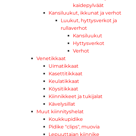
kaidepylväät
Kansiluukut, ikkunat ja verhot
Luukut, hyttysverkot ja
rullaverhot
Kansiluukut
Hyttysverkot
Verhot
Venetikkaat
Uimatikkaat
Kasettitikkaat
Keulatikkaat
Köysitikkaat
Kiinnikkeet ja tukijalat
Kävelysillat
Muut kiinnityshelat
Koukkupidike
Pidike "clips", muovia
Lepuuttajan kiinnike