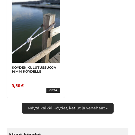
KÖYDEN KULUTUSSUOJA
14MM KÖYDELLE
3,50 €
OSTA
Näytä kaikki Köydet, ketjut ja venehaat »
Muut köydet