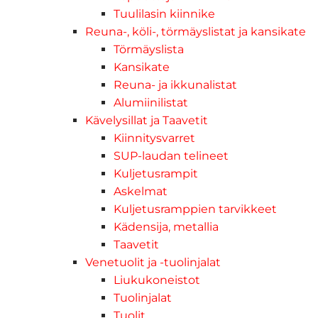
Tuulilasin kiinnike
Reuna-, köli-, törmäyslistat ja kansikate
Törmäyslista
Kansikate
Reuna- ja ikkunalistat
Alumiinilistat
Kävelysillat ja Taavetit
Kiinnitysvarret
SUP-laudan telineet
Kuljetusrampit
Askelmat
Kuljetusramppien tarvikkeet
Kädensija, metallia
Taavetit
Venetuolit ja -tuolinjalat
Liukukoneistot
Tuolinjalat
Tuolit