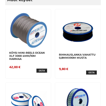
KÖYSI MINI-REELS OCEAN
RIHMAUSLANKA VAHATTU
XLF 3000 4MM/10M
0,8MMX90M MUSTA
HARMAA
42,00 €
9,80 €
OSTA
OSTA