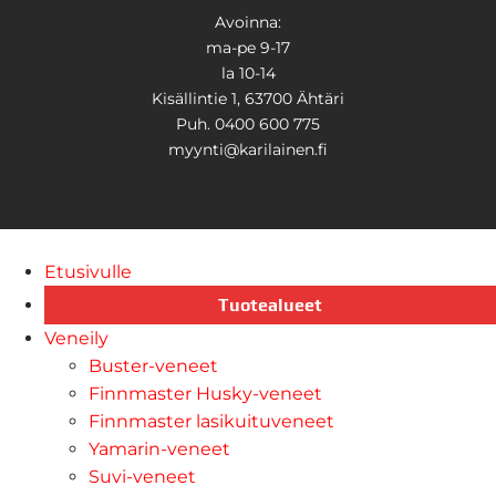
Avoinna:
ma-pe 9-17
la 10-14
Kisällintie 1, 63700 Ähtäri
Puh. 0400 600 775
myynti@karilainen.fi
Etusivulle
Tuotealueet
Veneily
Buster-veneet
Finnmaster Husky-veneet
Finnmaster lasikuituveneet
Yamarin-veneet
Suvi-veneet