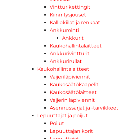
Vintturikettingit
Kiinnitysjouset
Kalliokiilat ja renkaat
Ankkurointi
Ankkurit
Kaukohallintalaitteet
Ankkurivintturit
Ankkurirullat
Kaukohallintalaitteet
Vaijeriläpiviennit
Kaukosäätökaapelit
Kaukosäätölaitteet
Vaijerin läpiviennit
Asennussarjat ja -tarvikkeet
Lepuuttajat ja poijut
Poijut
Lepuuttajan korit
Lepuuttajat