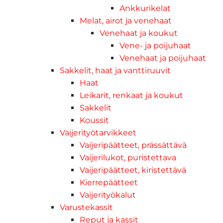
Ankkurikelat
Melat, airot ja venehaat
Venehaat ja koukut
Vene- ja poijuhaat
Venehaat ja poijuhaat
Sakkelit, haat ja vanttiruuvit
Haat
Leikarit, renkaat ja koukut
Sakkelit
Koussit
Vaijerityötarvikkeet
Vaijeripäätteet, prässättävä
Vaijerilukot, puristettava
Vaijeripäätteet, kiristettävä
Kierrepäätteet
Vaijerityökalut
Varustekassit
Reput ja kassit