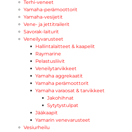
Terhi-veneet
Yamaha-perämoottorit
Yamaha-vesijetit
Vene- ja jettitrailerit
Savorak-laiturit
Veneilyvarusteet
Hallintalaitteet & kaapelit
Raymarine
Pelastusliivit
Veneilytarvikkeet
Yamaha aggrekaatit
Yamaha perämoottorit
Yamaha varaosat & tarvikkeet
Jakohihnat
Sytytystulpat
Jääkaapit
Yamarin venevarusteet
Vesiurheilu