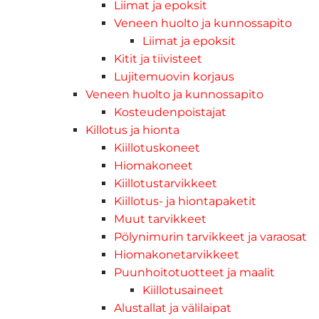
Liimat ja epoksit
Veneen huolto ja kunnossapito
Liimat ja epoksit
Kitit ja tiivisteet
Lujitemuovin korjaus
Veneen huolto ja kunnossapito
Kosteudenpoistajat
Killotus ja hionta
Kiillotuskoneet
Hiomakoneet
Kiillotustarvikkeet
Kiillotus- ja hiontapaketit
Muut tarvikkeet
Pölynimurin tarvikkeet ja varaosat
Hiomakonetarvikkeet
Puunhoitotuotteet ja maalit
Kiillotusaineet
Alustallat ja välilaipat