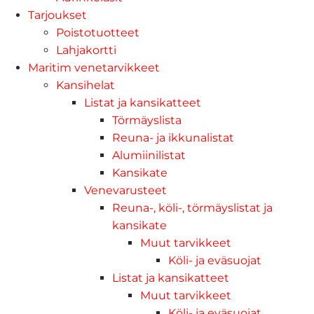
Tarjoukset
Poistotuotteet
Lahjakortti
Maritim venetarvikkeet
Kansihelat
Listat ja kansikatteet
Törmäyslista
Reuna- ja ikkunalistat
Alumiinilistat
Kansikate
Venevarusteet
Reuna-, köli-, törmäyslistat ja
kansikate
Muut tarvikkeet
Köli- ja eväsuojat
Listat ja kansikatteet
Muut tarvikkeet
Köli- ja eväsuojat