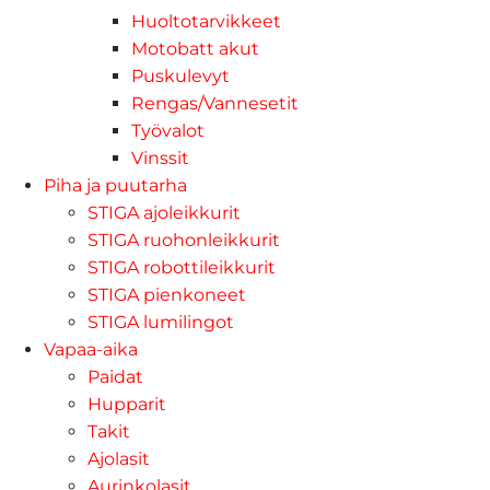
Huoltotarvikkeet
Motobatt akut
Puskulevyt
Rengas/Vannesetit
Työvalot
Vinssit
Piha ja puutarha
STIGA ajoleikkurit
STIGA ruohonleikkurit
STIGA robottileikkurit
STIGA pienkoneet
STIGA lumilingot
Vapaa-aika
Paidat
Hupparit
Takit
Ajolasit
Aurinkolasit