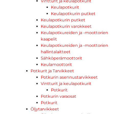
Vintturit ja keulapotkurit
Keulapotkurit
Keulapotkurin putket
Keulapotkurin putket
Keulapotkurin varokkeet
Keulapotkureiden ja -moottorien
kaapelit
Keulapotkureiden ja -moottorien
hallintalaitteet
Sähköperämoottorit
Keulamoottorit
Potkurit ja Tarvikkeet
Potkurin asennustarvikkeet
Vintturit ja keulapotkurit
Potkurit
Potkurin varaosat
Potkurit
Öljytarvikkeet