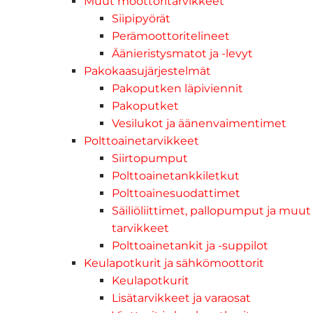
Muut moottoritarvikkeet
Siipipyörät
Perämoottoritelineet
Äänieristysmatot ja -levyt
Pakokaasujärjestelmät
Pakoputken läpiviennit
Pakoputket
Vesilukot ja äänenvaimentimet
Polttoainetarvikkeet
Siirtopumput
Polttoainetankkiletkut
Polttoainesuodattimet
Säiliöliittimet, pallopumput ja muut
tarvikkeet
Polttoainetankit ja -suppilot
Keulapotkurit ja sähkömoottorit
Keulapotkurit
Lisätarvikkeet ja varaosat