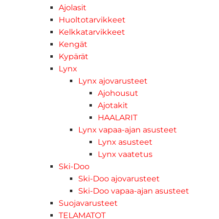
Ajolasit
Huoltotarvikkeet
Kelkkatarvikkeet
Kengät
Kypärät
Lynx
Lynx ajovarusteet
Ajohousut
Ajotakit
HAALARIT
Lynx vapaa-ajan asusteet
Lynx asusteet
Lynx vaatetus
Ski-Doo
Ski-Doo ajovarusteet
Ski-Doo vapaa-ajan asusteet
Suojavarusteet
TELAMATOT