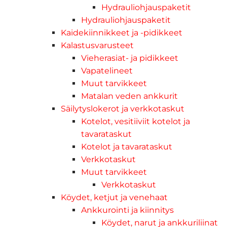
Hydrauliohjauspaketit
Hydrauliohjauspaketit
Kaidekiinnikkeet ja -pidikkeet
Kalastusvarusteet
Vieherasiat- ja pidikkeet
Vapatelineet
Muut tarvikkeet
Matalan veden ankkurit
Säilytyslokerot ja verkkotaskut
Kotelot, vesitiiviit kotelot ja
tavarataskut
Kotelot ja tavarataskut
Verkkotaskut
Muut tarvikkeet
Verkkotaskut
Köydet, ketjut ja venehaat
Ankkurointi ja kiinnitys
Köydet, narut ja ankkuriliinat