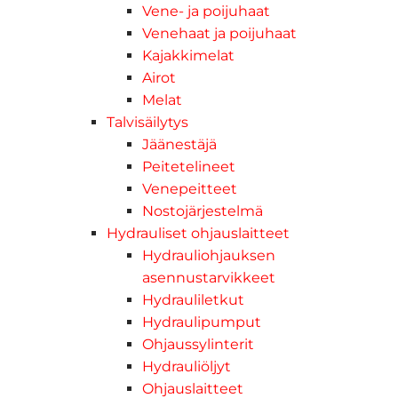
Vene- ja poijuhaat
Venehaat ja poijuhaat
Kajakkimelat
Airot
Melat
Talvisäilytys
Jäänestäjä
Peitetelineet
Venepeitteet
Nostojärjestelmä
Hydrauliset ohjauslaitteet
Hydrauliohjauksen
asennustarvikkeet
Hydrauliletkut
Hydraulipumput
Ohjaussylinterit
Hydrauliöljyt
Ohjauslaitteet