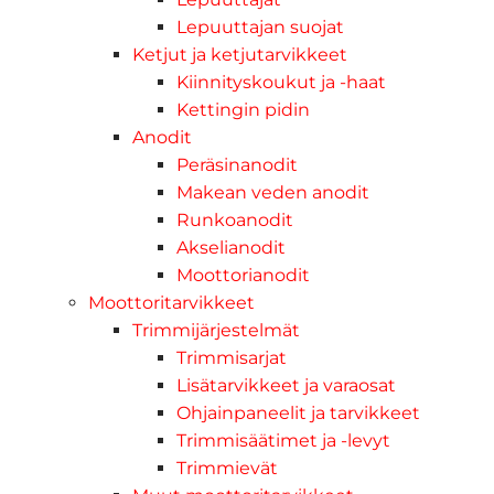
Lepuuttajan suojat
Ketjut ja ketjutarvikkeet
Kiinnityskoukut ja -haat
Kettingin pidin
Anodit
Peräsinanodit
Makean veden anodit
Runkoanodit
Akselianodit
Moottorianodit
Moottoritarvikkeet
Trimmijärjestelmät
Trimmisarjat
Lisätarvikkeet ja varaosat
Ohjainpaneelit ja tarvikkeet
Trimmisäätimet ja -levyt
Trimmievät