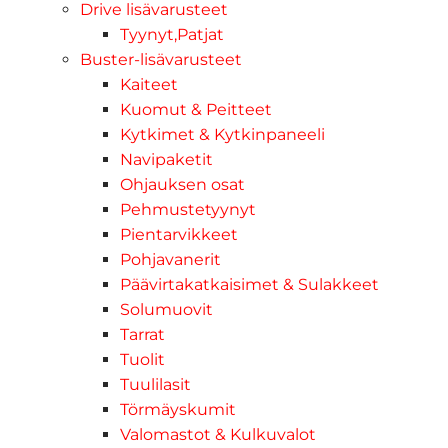
Drive lisävarusteet
Tyynyt,Patjat
Buster-lisävarusteet
Kaiteet
Kuomut & Peitteet
Kytkimet & Kytkinpaneeli
Navipaketit
Ohjauksen osat
Pehmustetyynyt
Pientarvikkeet
Pohjavanerit
Päävirtakatkaisimet & Sulakkeet
Solumuovit
Tarrat
Tuolit
Tuulilasit
Törmäyskumit
Valomastot & Kulkuvalot