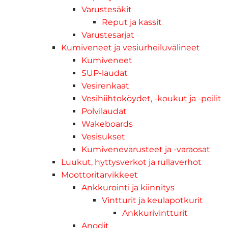
Varustesäkit
Reput ja kassit
Varustesarjat
Kumiveneet ja vesiurheiluvälineet
Kumiveneet
SUP-laudat
Vesirenkaat
Vesihiihtoköydet, -koukut ja -peilit
Polvilaudat
Wakeboards
Vesisukset
Kumivenevarusteet ja -varaosat
Luukut, hyttysverkot ja rullaverhot
Moottoritarvikkeet
Ankkurointi ja kiinnitys
Vintturit ja keulapotkurit
Ankkurivintturit
Anodit