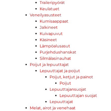
Traileripyörät
Keulatuet
Veneilyasusteet
Kumisaappaat
Jalkineet
Kuivapuvut
Käsineet
Lämpöalusasut
Purjehdushanskat
Silmälasinauhat
Poijut ja lepuuttajat
Lepuuttajat ja poijut
Poijut, ketjut ja painot
Poijut
Lepuuttajansuojat
Lepuuttajan suojat
Lepuuttajat
Melat, airot ja venehaat