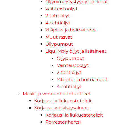
Öljynimeytystyynyt ja -liinat
Vaihteistoöljyt
2-tahtiöljyt
4-tahtiöljyt
Ylläpito- ja hoitoaineet
Muut rasvat
Öljypumput
Liqui Moly öljyt ja lisäaineet
Öljypumput
Vaihteistoöljyt
2-tahtiöljyt
Ylläpito- ja hoitoaineet
4-tahtiöljyt
Maalit ja veneenhoitotuotteet
Korjaus- ja liukuesteteipit
Korjaus- ja tiivistysaineet
Korjaus- ja liukuesteteipit
Polyesterihartsi