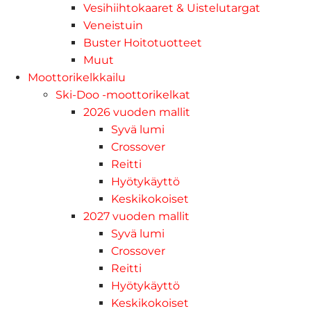
Vesihiihtokaaret & Uistelutargat
Veneistuin
Buster Hoitotuotteet
Muut
Moottorikelkkailu
Ski-Doo -moottorikelkat
2026 vuoden mallit
Syvä lumi
Crossover
Reitti
Hyötykäyttö
Keskikokoiset
2027 vuoden mallit
Syvä lumi
Crossover
Reitti
Hyötykäyttö
Keskikokoiset