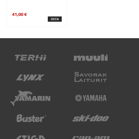
41,00 €
OSTA