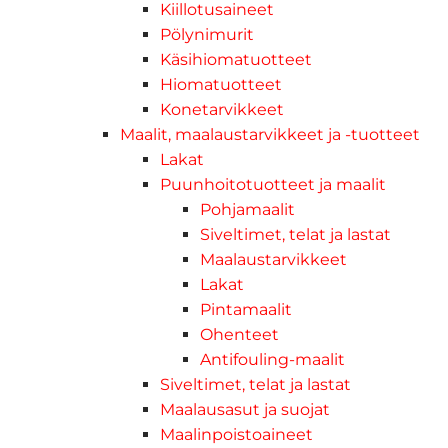
Kiillotusaineet
Pölynimurit
Käsihiomatuotteet
Hiomatuotteet
Konetarvikkeet
Maalit, maalaustarvikkeet ja -tuotteet
Lakat
Puunhoitotuotteet ja maalit
Pohjamaalit
Siveltimet, telat ja lastat
Maalaustarvikkeet
Lakat
Pintamaalit
Ohenteet
Antifouling-maalit
Siveltimet, telat ja lastat
Maalausasut ja suojat
Maalinpoistoaineet