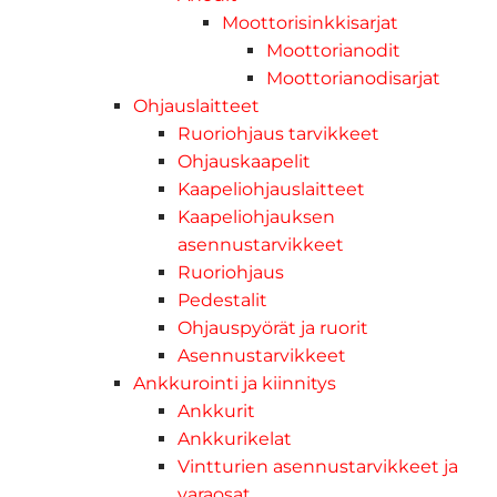
Moottorisinkkisarjat
Moottorianodit
Moottorianodisarjat
Ohjauslaitteet
Ruoriohjaus tarvikkeet
Ohjauskaapelit
Kaapeliohjauslaitteet
Kaapeliohjauksen
asennustarvikkeet
Ruoriohjaus
Pedestalit
Ohjauspyörät ja ruorit
Asennustarvikkeet
Ankkurointi ja kiinnitys
Ankkurit
Ankkurikelat
Vintturien asennustarvikkeet ja
varaosat