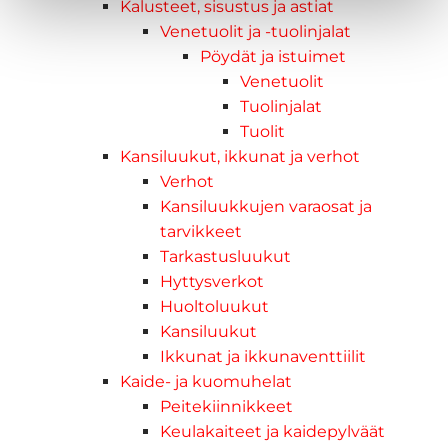
Kalusteet, sisustus ja astiat
Venetuolit ja -tuolinjalat
Pöydät ja istuimet
Venetuolit
Tuolinjalat
Tuolit
Kansiluukut, ikkunat ja verhot
Verhot
Kansiluukkujen varaosat ja
tarvikkeet
Tarkastusluukut
Hyttysverkot
Huoltoluukut
Kansiluukut
Ikkunat ja ikkunaventtiilit
Kaide- ja kuomuhelat
Peitekiinnikkeet
Keulakaiteet ja kaidepylväät