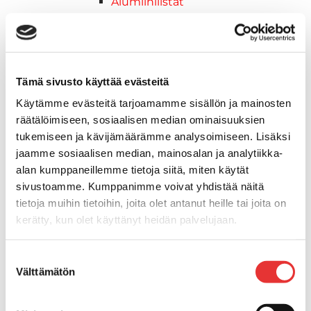
Alumiinilistat
Kävelysillat ja Taavetit
Kiinnitysvarret
SUP-laudan telineet
Kuljetusrampit
Tämä sivusto käyttää evästeitä
Askelmat
Käytämme evästeitä tarjoamamme sisällön ja mainosten
Kuljetusramppien tarvikkeet
räätälöimiseen, sosiaalisen median ominaisuuksien
Kädensija, metallia
tukemiseen ja kävijämäärämme analysoimiseen. Lisäksi
Taavetit
jaamme sosiaalisen median, mainosalan ja analytiikka-
Venetuolit ja -tuolinjalat
alan kumppaneillemme tietoja siitä, miten käytät
Liukukoneistot
sivustoamme. Kumppanimme voivat yhdistää näitä
Tuolinjalat
tietoja muihin tietoihin, joita olet antanut heille tai joita on
Tuolit
kerätty, kun olet käyttänyt heidän palvelujaan.
Venetuolit
Veneen kiinnitys
Lisätietoja:
karilainen.fi/tietosuoja
Suostumuksen
Pollarit
Välttämätön
valinta
Knaapit
Trailerikoukut