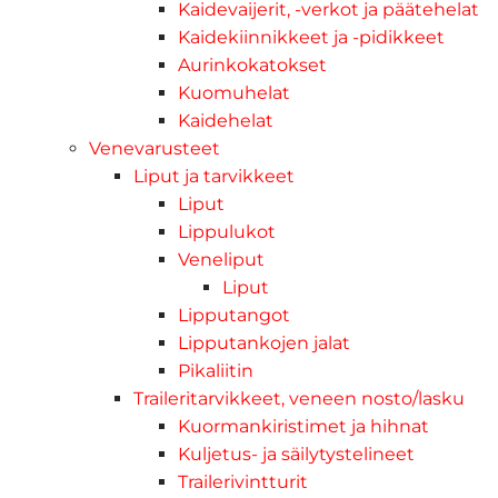
Kaidevaijerit, -verkot ja päätehelat
Kaidekiinnikkeet ja -pidikkeet
Aurinkokatokset
Kuomuhelat
Kaidehelat
Venevarusteet
Liput ja tarvikkeet
Liput
Lippulukot
Veneliput
Liput
Lipputangot
Lipputankojen jalat
Pikaliitin
Traileritarvikkeet, veneen nosto/lasku
Kuormankiristimet ja hihnat
Kuljetus- ja säilytystelineet
Trailerivintturit