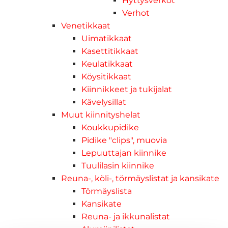
Hyttysverkot
Verhot
Venetikkaat
Uimatikkaat
Kasettitikkaat
Keulatikkaat
Köysitikkaat
Kiinnikkeet ja tukijalat
Kävelysillat
Muut kiinnityshelat
Koukkupidike
Pidike "clips", muovia
Lepuuttajan kiinnike
Tuulilasin kiinnike
Reuna-, köli-, törmäyslistat ja kansikate
Törmäyslista
Kansikate
Reuna- ja ikkunalistat