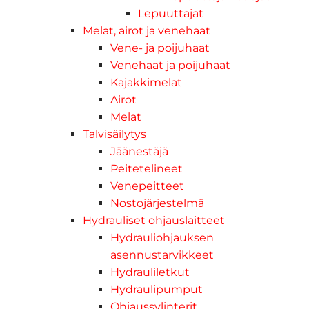
Lepuuttajat
Melat, airot ja venehaat
Vene- ja poijuhaat
Venehaat ja poijuhaat
Kajakkimelat
Airot
Melat
Talvisäilytys
Jäänestäjä
Peitetelineet
Venepeitteet
Nostojärjestelmä
Hydrauliset ohjauslaitteet
Hydrauliohjauksen
asennustarvikkeet
Hydrauliletkut
Hydraulipumput
Ohjaussylinterit