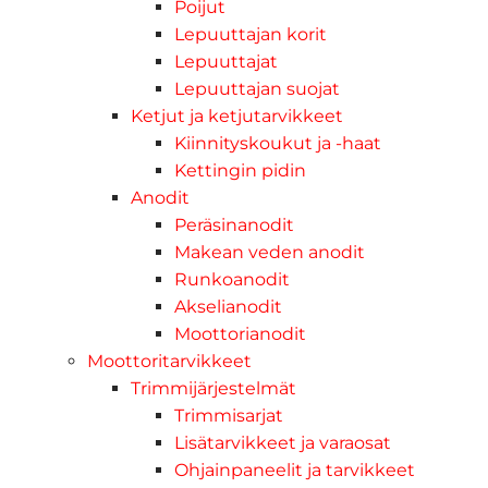
Poijut
Lepuuttajan korit
Lepuuttajat
Lepuuttajan suojat
Ketjut ja ketjutarvikkeet
Kiinnityskoukut ja -haat
Kettingin pidin
Anodit
Peräsinanodit
Makean veden anodit
Runkoanodit
Akselianodit
Moottorianodit
Moottoritarvikkeet
Trimmijärjestelmät
Trimmisarjat
Lisätarvikkeet ja varaosat
Ohjainpaneelit ja tarvikkeet