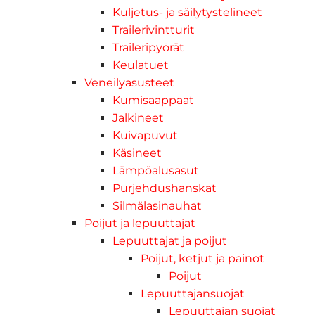
Kuljetus- ja säilytystelineet
Trailerivintturit
Traileripyörät
Keulatuet
Veneilyasusteet
Kumisaappaat
Jalkineet
Kuivapuvut
Käsineet
Lämpöalusasut
Purjehdushanskat
Silmälasinauhat
Poijut ja lepuuttajat
Lepuuttajat ja poijut
Poijut, ketjut ja painot
Poijut
Lepuuttajansuojat
Lepuuttajan suojat