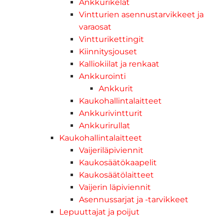
Ankkurikelat
Vintturien asennustarvikkeet ja
varaosat
Vintturikettingit
Kiinnitysjouset
Kalliokiilat ja renkaat
Ankkurointi
Ankkurit
Kaukohallintalaitteet
Ankkurivintturit
Ankkurirullat
Kaukohallintalaitteet
Vaijeriläpiviennit
Kaukosäätökaapelit
Kaukosäätölaitteet
Vaijerin läpiviennit
Asennussarjat ja -tarvikkeet
Lepuuttajat ja poijut