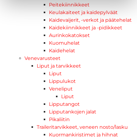
Peitekiinnikkeet
Keulakaiteet ja kaidepylväät
Kaidevaijerit, -verkot ja päätehelat
Kaidekiinnikkeet ja -pidikkeet
Aurinkokatokset
Kuomuhelat
Kaidehelat
Venevarusteet
Liput ja tarvikkeet
Liput
Lippulukot
Veneliput
Liput
Lipputangot
Lipputankojen jalat
Pikaliitin
Traileritarvikkeet, veneen nosto/lasku
Kuormankiristimet ja hihnat