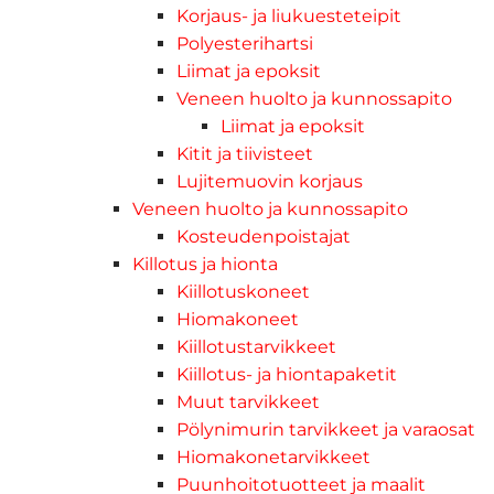
Korjaus- ja liukuesteteipit
Polyesterihartsi
Liimat ja epoksit
Veneen huolto ja kunnossapito
Liimat ja epoksit
Kitit ja tiivisteet
Lujitemuovin korjaus
Veneen huolto ja kunnossapito
Kosteudenpoistajat
Killotus ja hionta
Kiillotuskoneet
Hiomakoneet
Kiillotustarvikkeet
Kiillotus- ja hiontapaketit
Muut tarvikkeet
Pölynimurin tarvikkeet ja varaosat
Hiomakonetarvikkeet
Puunhoitotuotteet ja maalit