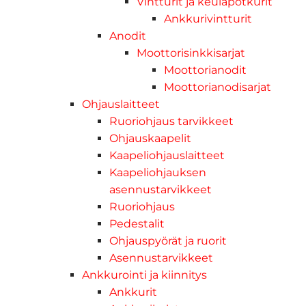
Vintturit ja keulapotkurit
Ankkurivintturit
Anodit
Moottorisinkkisarjat
Moottorianodit
Moottorianodisarjat
Ohjauslaitteet
Ruoriohjaus tarvikkeet
Ohjauskaapelit
Kaapeliohjauslaitteet
Kaapeliohjauksen
asennustarvikkeet
Ruoriohjaus
Pedestalit
Ohjauspyörät ja ruorit
Asennustarvikkeet
Ankkurointi ja kiinnitys
Ankkurit