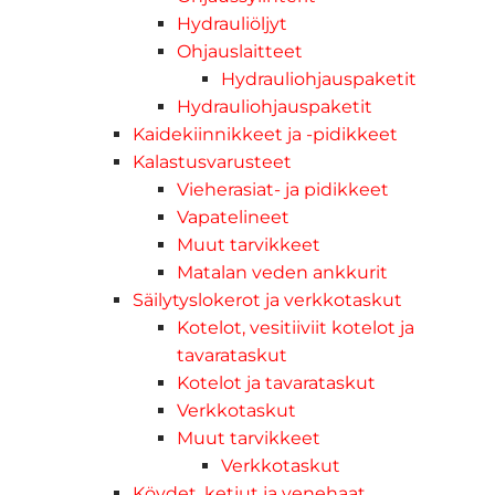
Hydrauliöljyt
Ohjauslaitteet
Hydrauliohjauspaketit
Hydrauliohjauspaketit
Kaidekiinnikkeet ja -pidikkeet
Kalastusvarusteet
Vieherasiat- ja pidikkeet
Vapatelineet
Muut tarvikkeet
Matalan veden ankkurit
Säilytyslokerot ja verkkotaskut
Kotelot, vesitiiviit kotelot ja
tavarataskut
Kotelot ja tavarataskut
Verkkotaskut
Muut tarvikkeet
Verkkotaskut
Köydet, ketjut ja venehaat