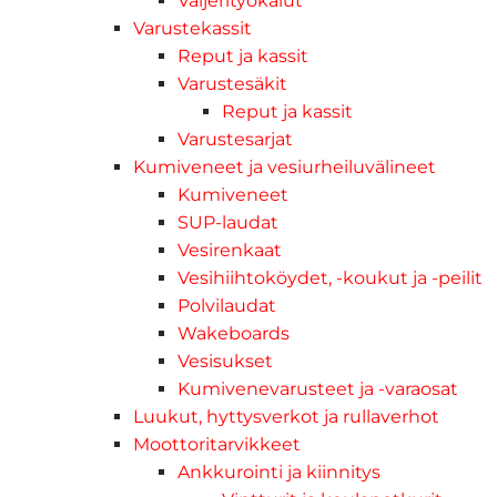
Vaijerityökalut
Varustekassit
Reput ja kassit
Varustesäkit
Reput ja kassit
Varustesarjat
Kumiveneet ja vesiurheiluvälineet
Kumiveneet
SUP-laudat
Vesirenkaat
Vesihiihtoköydet, -koukut ja -peilit
Polvilaudat
Wakeboards
Vesisukset
Kumivenevarusteet ja -varaosat
Luukut, hyttysverkot ja rullaverhot
Moottoritarvikkeet
Ankkurointi ja kiinnitys