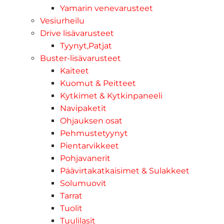
Yamarin venevarusteet
Vesiurheilu
Drive lisävarusteet
Tyynyt,Patjat
Buster-lisävarusteet
Kaiteet
Kuomut & Peitteet
Kytkimet & Kytkinpaneeli
Navipaketit
Ohjauksen osat
Pehmustetyynyt
Pientarvikkeet
Pohjavanerit
Päävirtakatkaisimet & Sulakkeet
Solumuovit
Tarrat
Tuolit
Tuulilasit