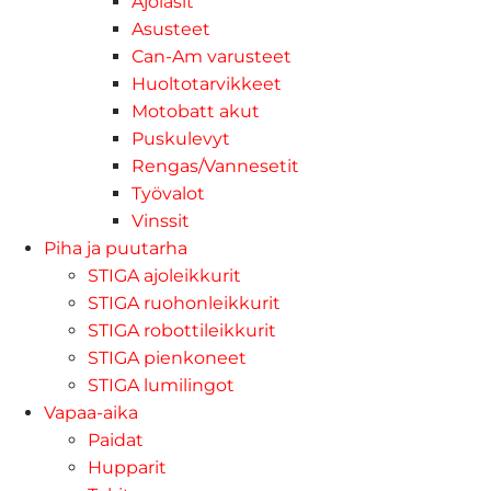
Ajolasit
Asusteet
Can-Am varusteet
Huoltotarvikkeet
Motobatt akut
Puskulevyt
Rengas/Vannesetit
Työvalot
Vinssit
Piha ja puutarha
STIGA ajoleikkurit
STIGA ruohonleikkurit
STIGA robottileikkurit
STIGA pienkoneet
STIGA lumilingot
Vapaa-aika
Paidat
Hupparit