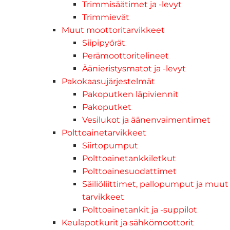
Trimmisäätimet ja -levyt
Trimmievät
Muut moottoritarvikkeet
Siipipyörät
Perämoottoritelineet
Äänieristysmatot ja -levyt
Pakokaasujärjestelmät
Pakoputken läpiviennit
Pakoputket
Vesilukot ja äänenvaimentimet
Polttoainetarvikkeet
Siirtopumput
Polttoainetankkiletkut
Polttoainesuodattimet
Säiliöliittimet, pallopumput ja muut
tarvikkeet
Polttoainetankit ja -suppilot
Keulapotkurit ja sähkömoottorit