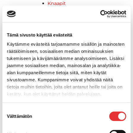
Knaapit
Trailerikoukut
Venerenkaat ja silmukkapultit/-
ruuvit
Vetourat
Tämä sivusto käyttää evästeitä
Kansiruuvikkeet
Käytämme evästeitä tarjoamamme sisällön ja mainosten
Jätevesi
räätälöimiseen, sosiaalisen median ominaisuuksien
Kansiruuvikkeiden varaosat
tukemiseen ja kävijämäärämme analysoimiseen. Lisäksi
Muoviseokset
jaamme sosiaalisen median, mainosalan ja analytiikka-
Polttoaine
alan kumppaneillemme tietoja siitä, miten käytät
Kansiruuvikkeitten varaosat
sivustoamme. Kumppanimme voivat yhdistää näitä
Makea vesi
tietoja muihin tietoihin, joita olet antanut heille tai joita on
Keula- ja uimatasot
kerätty, kun olet käyttänyt heidän palvelujaan.
Uimatasot
Keulatasot
Lisätietoja:
karilainen.fi/tietosuoja
Suostumuksen
Hankaimet
Välttämätön
valinta
Galvanoitu
Messinki/kromattu