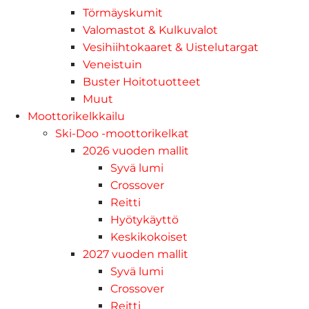
Törmäyskumit
Valomastot & Kulkuvalot
Vesihiihtokaaret & Uistelutargat
Veneistuin
Buster Hoitotuotteet
Muut
Moottorikelkkailu
Ski-Doo -moottorikelkat
2026 vuoden mallit
Syvä lumi
Crossover
Reitti
Hyötykäyttö
Keskikokoiset
2027 vuoden mallit
Syvä lumi
Crossover
Reitti