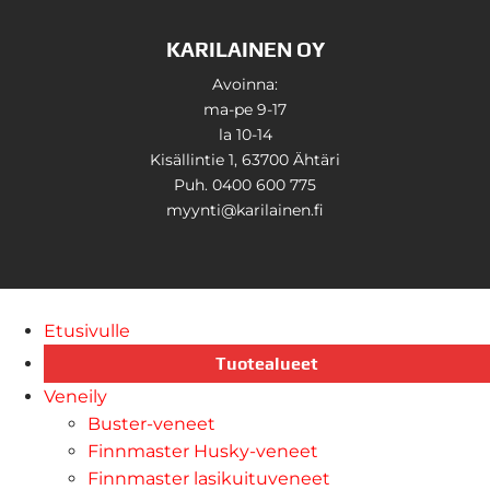
KARILAINEN OY
Avoinna:
ma-pe 9-17
la 10-14
Kisällintie 1, 63700 Ähtäri
Puh. 0400 600 775
myynti@karilainen.fi
Etusivulle
Tuotealueet
Veneily
Buster-veneet
Finnmaster Husky-veneet
Finnmaster lasikuituveneet