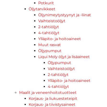
Potkurit
Öljytarvikkeet
Öljynimeytystyynyt ja -liinat
Vaihteistoöljyt
2-tahtiöljyt
4-tahtiöljyt
Ylläpito- ja hoitoaineet
Muut rasvat
Öljypumput
Liqui Moly öljyt ja lisäaineet
Öljypumput
Vaihteistoöljyt
2-tahtiöljyt
Ylläpito- ja hoitoaineet
4-tahtiöljyt
Maalit ja veneenhoitotuotteet
Korjaus- ja liukuesteteipit
Korjaus- ja tiivistysaineet