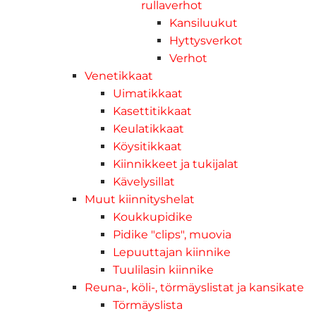
rullaverhot
Kansiluukut
Hyttysverkot
Verhot
Venetikkaat
Uimatikkaat
Kasettitikkaat
Keulatikkaat
Köysitikkaat
Kiinnikkeet ja tukijalat
Kävelysillat
Muut kiinnityshelat
Koukkupidike
Pidike "clips", muovia
Lepuuttajan kiinnike
Tuulilasin kiinnike
Reuna-, köli-, törmäyslistat ja kansikate
Törmäyslista