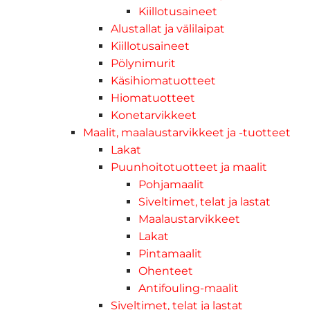
Kiillotusaineet
Alustallat ja välilaipat
Kiillotusaineet
Pölynimurit
Käsihiomatuotteet
Hiomatuotteet
Konetarvikkeet
Maalit, maalaustarvikkeet ja -tuotteet
Lakat
Puunhoitotuotteet ja maalit
Pohjamaalit
Siveltimet, telat ja lastat
Maalaustarvikkeet
Lakat
Pintamaalit
Ohenteet
Antifouling-maalit
Siveltimet, telat ja lastat