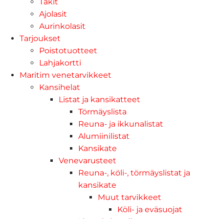
Takit
Ajolasit
Aurinkolasit
Tarjoukset
Poistotuotteet
Lahjakortti
Maritim venetarvikkeet
Kansihelat
Listat ja kansikatteet
Törmäyslista
Reuna- ja ikkunalistat
Alumiinilistat
Kansikate
Venevarusteet
Reuna-, köli-, törmäyslistat ja
kansikate
Muut tarvikkeet
Köli- ja eväsuojat