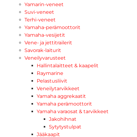
Yamarin-veneet
Suvi-veneet
Terhi-veneet
Yamaha-perämoottorit
Yamaha-vesijetit
Vene- ja jettitrailerit
Savorak-laiturit
Veneilyvarusteet
Hallintalaitteet & kaapelit
Raymarine
Pelastusliivit
Veneilytarvikkeet
Yamaha aggrekaatit
Yamaha perämoottorit
Yamaha varaosat & tarvikkeet
Jakohihnat
Sytytystulpat
Jääkaapit