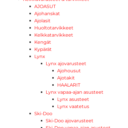
AJOASUT
Ajohanskat
Ajolasit
Huoltotarvikkeet
Kelkkatarvikkeet
Kengät
Kypärät
Lynx
Lynx ajovarusteet
Ajohousut
Ajotakit
HAALARIT
Lynx vapaa-ajan asusteet
Lynx asusteet
Lynx vaatetus
Ski-Doo
Ski-Doo ajovarusteet
Ski-Doo vapaa-ajan asusteet