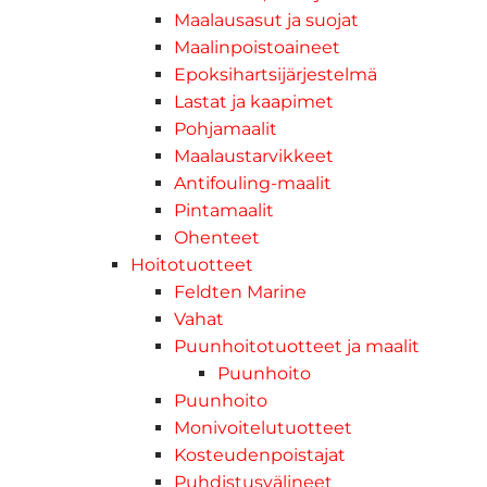
Maalausasut ja suojat
Maalinpoistoaineet
Epoksihartsijärjestelmä
Lastat ja kaapimet
Pohjamaalit
Maalaustarvikkeet
Antifouling-maalit
Pintamaalit
Ohenteet
Hoitotuotteet
Feldten Marine
Vahat
Puunhoitotuotteet ja maalit
Puunhoito
Puunhoito
Monivoitelutuotteet
Kosteudenpoistajat
Puhdistusvälineet