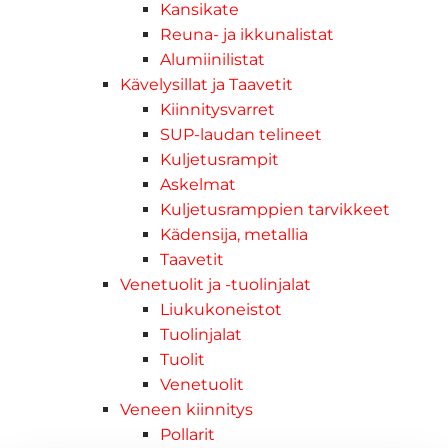
Kansikate
Reuna- ja ikkunalistat
Alumiinilistat
Kävelysillat ja Taavetit
Kiinnitysvarret
SUP-laudan telineet
Kuljetusrampit
Askelmat
Kuljetusramppien tarvikkeet
Kädensija, metallia
Taavetit
Venetuolit ja -tuolinjalat
Liukukoneistot
Tuolinjalat
Tuolit
Venetuolit
Veneen kiinnitys
Pollarit