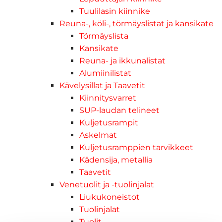
Tuulilasin kiinnike
Reuna-, köli-, törmäyslistat ja kansikate
Törmäyslista
Kansikate
Reuna- ja ikkunalistat
Alumiinilistat
Kävelysillat ja Taavetit
Kiinnitysvarret
SUP-laudan telineet
Kuljetusrampit
Askelmat
Kuljetusramppien tarvikkeet
Kädensija, metallia
Taavetit
Venetuolit ja -tuolinjalat
Liukukoneistot
Tuolinjalat
Tuolit