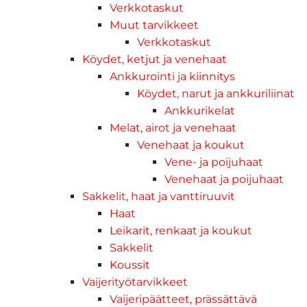
Verkkotaskut
Muut tarvikkeet
Verkkotaskut
Köydet, ketjut ja venehaat
Ankkurointi ja kiinnitys
Köydet, narut ja ankkuriliinat
Ankkurikelat
Melat, airot ja venehaat
Venehaat ja koukut
Vene- ja poijuhaat
Venehaat ja poijuhaat
Sakkelit, haat ja vanttiruuvit
Haat
Leikarit, renkaat ja koukut
Sakkelit
Koussit
Vaijerityötarvikkeet
Vaijeripäätteet, prässättävä