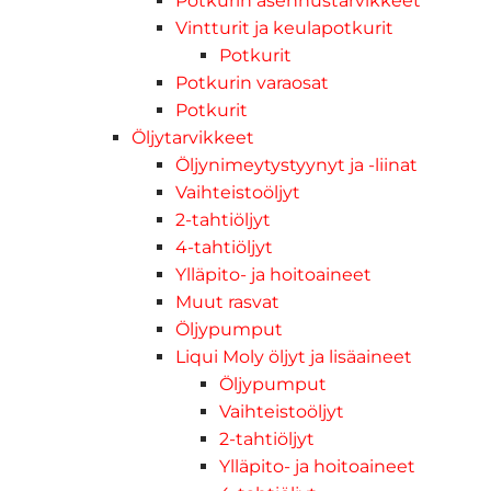
Potkurin asennustarvikkeet
Vintturit ja keulapotkurit
Potkurit
Potkurin varaosat
Potkurit
Öljytarvikkeet
Öljynimeytystyynyt ja -liinat
Vaihteistoöljyt
2-tahtiöljyt
4-tahtiöljyt
Ylläpito- ja hoitoaineet
Muut rasvat
Öljypumput
Liqui Moly öljyt ja lisäaineet
Öljypumput
Vaihteistoöljyt
2-tahtiöljyt
Ylläpito- ja hoitoaineet