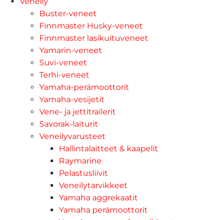
Veneily
Buster-veneet
Finnmaster Husky-veneet
Finnmaster lasikuituveneet
Yamarin-veneet
Suvi-veneet
Terhi-veneet
Yamaha-perämoottorit
Yamaha-vesijetit
Vene- ja jettitrailerit
Savorak-laiturit
Veneilyvarusteet
Hallintalaitteet & kaapelit
Raymarine
Pelastusliivit
Veneilytarvikkeet
Yamaha aggrekaatit
Yamaha perämoottorit