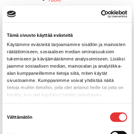
Venetuolit
Veneen kiinnitys
Pollarit
Knaapit
Tämä sivusto käyttää evästeitä
Trailerikoukut
Käytämme evästeitä tarjoamamme sisällön ja mainosten
Venerenkaat ja silmukkapultit/-
räätälöimiseen, sosiaalisen median ominaisuuksien
ruuvit
tukemiseen ja kävijämäärämme analysoimiseen. Lisäksi
Vetourat
jaamme sosiaalisen median, mainosalan ja analytiikka-
Kansiruuvikkeet
alan kumppaneillemme tietoja siitä, miten käytät
Jätevesi
sivustoamme. Kumppanimme voivat yhdistää näitä
Kansiruuvikkeiden varaosat
tietoja muihin tietoihin, joita olet antanut heille tai joita on
Muoviseokset
kerätty, kun olet käyttänyt heidän palvelujaan.
Polttoaine
Kansiruuvikkeitten varaosat
Lisätietoja:
karilainen.fi/tietosuoja
Suostumuksen
Makea vesi
Välttämätön
valinta
Keula- ja uimatasot
Uimatasot