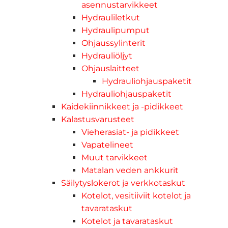
asennustarvikkeet
Hydrauliletkut
Hydraulipumput
Ohjaussylinterit
Hydrauliöljyt
Ohjauslaitteet
Hydrauliohjauspaketit
Hydrauliohjauspaketit
Kaidekiinnikkeet ja -pidikkeet
Kalastusvarusteet
Vieherasiat- ja pidikkeet
Vapatelineet
Muut tarvikkeet
Matalan veden ankkurit
Säilytyslokerot ja verkkotaskut
Kotelot, vesitiiviit kotelot ja
tavarataskut
Kotelot ja tavarataskut