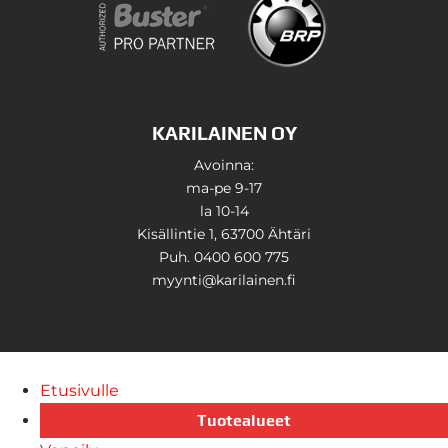
KARILAINEN OY
Avoinna:
ma-pe 9-17
la 10-14
Kisällintie 1, 63700 Ähtäri
Puh. 0400 600 775
myynti@karilainen.fi
Etusivulle
Tuotealueet