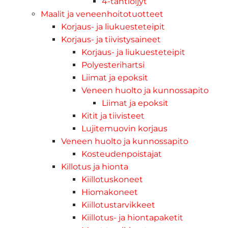
4-tahtiöljyt
Maalit ja veneenhoitotuotteet
Korjaus- ja liukuesteteipit
Korjaus- ja tiivistysaineet
Korjaus- ja liukuesteteipit
Polyesterihartsi
Liimat ja epoksit
Veneen huolto ja kunnossapito
Liimat ja epoksit
Kitit ja tiivisteet
Lujitemuovin korjaus
Veneen huolto ja kunnossapito
Kosteudenpoistajat
Killotus ja hionta
Kiillotuskoneet
Hiomakoneet
Kiillotustarvikkeet
Kiillotus- ja hiontapaketit