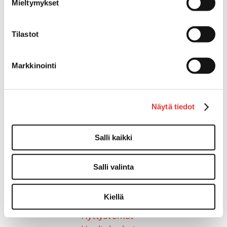
Keulatasot
Mieltymykset
Hankaimet
Galvanoitu
Tilastot
Messinki/kromattu
Kevytmetalli
Muovia
Markkinointi
Kalusteet, sisustus ja astiat
Venetuolit ja -tuolinjalat
Pöydät ja istuimet
Näytä tiedot
Venetuolit
Tuolinjalat
Salli kaikki
Tuolit
Kansiluukut, ikkunat ja verhot
Verhot
Salli valinta
Kansiluukkujen varaosat ja
tarvikkeet
Kiellä
Tarkastusluukut
Hyttysverkot