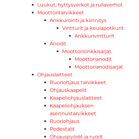
Luukut, hyttysverkot ja rullaverhot
Moottoritarvikkeet
Ankkurointi ja kiinnitys
Vintturit ja keulapotkurit
Ankkurivintturit
Anodit
Moottorisinkkisarjat
Moottorianodit
Moottorianodisarjat
Ohjauslaitteet
Ruoriohjaus tarvikkeet
Ohjauskaapelit
Kaapeliohjauslaitteet
Kaapeliohjauksen
asennustarvikkeet
Ruoriohjaus
Pedestalit
Ohjauspyörät ja ruorit