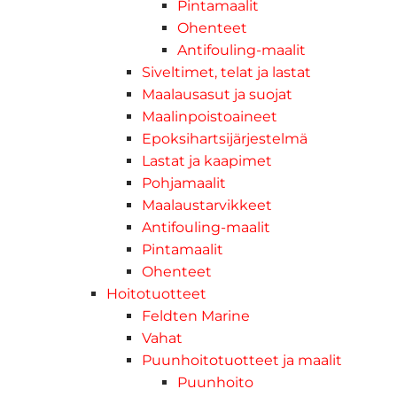
Pintamaalit
Ohenteet
Antifouling-maalit
Siveltimet, telat ja lastat
Maalausasut ja suojat
Maalinpoistoaineet
Epoksihartsijärjestelmä
Lastat ja kaapimet
Pohjamaalit
Maalaustarvikkeet
Antifouling-maalit
Pintamaalit
Ohenteet
Hoitotuotteet
Feldten Marine
Vahat
Puunhoitotuotteet ja maalit
Puunhoito