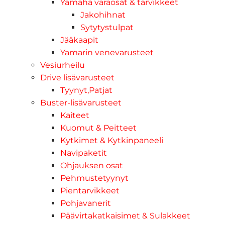
Yamaha varaosat & tarvikkeet
Jakohihnat
Sytytystulpat
Jääkaapit
Yamarin venevarusteet
Vesiurheilu
Drive lisävarusteet
Tyynyt,Patjat
Buster-lisävarusteet
Kaiteet
Kuomut & Peitteet
Kytkimet & Kytkinpaneeli
Navipaketit
Ohjauksen osat
Pehmustetyynyt
Pientarvikkeet
Pohjavanerit
Päävirtakatkaisimet & Sulakkeet