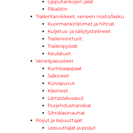
Lipputankojen jalat
Pikaliitin
Traileritarvikkeet, veneen nosto/lasku
Kuormankiristimet ja hihnat
Kuljetus- ja säilytystelineet
Trailerivintturit
Traileripyörät
Keulatuet
Veneilyasusteet
Kumisaappaat
Jalkineet
Kuivapuvut
Käsineet
Lämpöalusasut
Purjehdushanskat
Silmälasinauhat
Poijut ja lepuuttajat
Lepuuttajat ja poijut