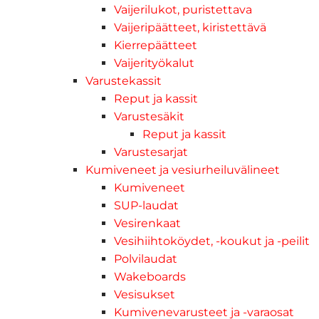
Vaijerilukot, puristettava
Vaijeripäätteet, kiristettävä
Kierrepäätteet
Vaijerityökalut
Varustekassit
Reput ja kassit
Varustesäkit
Reput ja kassit
Varustesarjat
Kumiveneet ja vesiurheiluvälineet
Kumiveneet
SUP-laudat
Vesirenkaat
Vesihiihtoköydet, -koukut ja -peilit
Polvilaudat
Wakeboards
Vesisukset
Kumivenevarusteet ja -varaosat