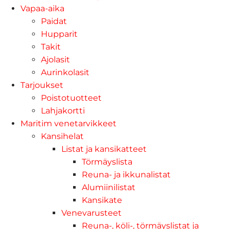
Vapaa-aika
Paidat
Hupparit
Takit
Ajolasit
Aurinkolasit
Tarjoukset
Poistotuotteet
Lahjakortti
Maritim venetarvikkeet
Kansihelat
Listat ja kansikatteet
Törmäyslista
Reuna- ja ikkunalistat
Alumiinilistat
Kansikate
Venevarusteet
Reuna-, köli-, törmäyslistat ja