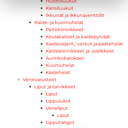
Huoltoluukut
Kansiluukut
Ikkunat ja ikkunaventtiilit
Kaide- ja kuomuhelat
Peitekiinnikkeet
Keulakaiteet ja kaidepylväät
Kaidevaijerit, -verkot ja päätehelat
Kaidekiinnikkeet ja -pidikkeet
Aurinkokatokset
Kuomuhelat
Kaidehelat
Venevarusteet
Liput ja tarvikkeet
Liput
Lippulukot
Veneliput
Liput
Lipputangot