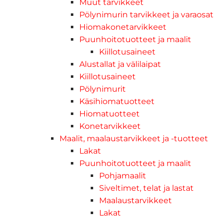
Muut tarvikkeet
Pölynimurin tarvikkeet ja varaosat
Hiomakonetarvikkeet
Puunhoitotuotteet ja maalit
Kiillotusaineet
Alustallat ja välilaipat
Kiillotusaineet
Pölynimurit
Käsihiomatuotteet
Hiomatuotteet
Konetarvikkeet
Maalit, maalaustarvikkeet ja -tuotteet
Lakat
Puunhoitotuotteet ja maalit
Pohjamaalit
Siveltimet, telat ja lastat
Maalaustarvikkeet
Lakat