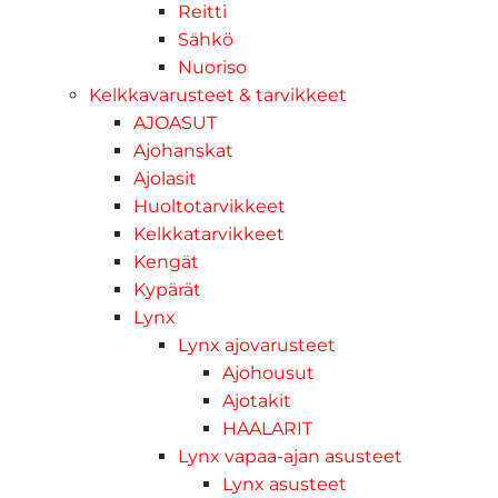
Reitti
Sähkö
Nuoriso
Kelkkavarusteet & tarvikkeet
AJOASUT
Ajohanskat
Ajolasit
Huoltotarvikkeet
Kelkkatarvikkeet
Kengät
Kypärät
Lynx
Lynx ajovarusteet
Ajohousut
Ajotakit
HAALARIT
Lynx vapaa-ajan asusteet
Lynx asusteet