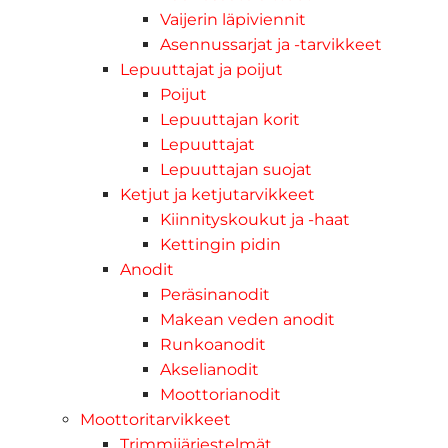
Vaijerin läpiviennit
Asennussarjat ja -tarvikkeet
Lepuuttajat ja poijut
Poijut
Lepuuttajan korit
Lepuuttajat
Lepuuttajan suojat
Ketjut ja ketjutarvikkeet
Kiinnityskoukut ja -haat
Kettingin pidin
Anodit
Peräsinanodit
Makean veden anodit
Runkoanodit
Akselianodit
Moottorianodit
Moottoritarvikkeet
Trimmijärjestelmät