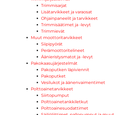
Trimmisarjat
Lisätarvikkeet ja varaosat
Ohjainpaneelit ja tarvikkeet
Trimmisäätimet ja -levyt
Trimmievät
Muut moottoritarvikkeet
Siipipyörät
Perämoottoritelineet
Äänieristysmatot ja -levyt
Pakokaasujärjestelmät
Pakoputken läpiviennit
Pakoputket
Vesilukot ja äänenvaimentimet
Polttoainetarvikkeet
Siirtopumput
Polttoainetankkiletkut
Polttoainesuodattimet
Säiliöliittimet, pallopumput ja muut