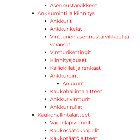
Asennustarvikkeet
Ankkurointi ja kiinnitys
Ankkurit
Ankkurikelat
Vintturien asennustarvikkeet ja
varaosat
Vintturikettingit
Kiinnitysjouset
Kalliokiilat ja renkaat
Ankkurointi
Ankkurit
Kaukohallintalaitteet
Ankkurivintturit
Ankkurirullat
Kaukohallintalaitteet
Vaijeriläpiviennit
Kaukosäätökaapelit
Kaukosäätölaitteet