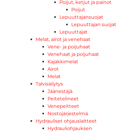
Poijut, ketjut ja painot
Poijut
Lepuuttajansuojat
Lepuuttajan suojat
Lepuuttajat
Melat, airot ja venehaat
Vene- ja poijuhaat
Venehaat ja poijuhaat
Kajakkimelat
Airot
Melat
Talvisäilytys
Jäänestäjä
Peitetelineet
Venepeitteet
Nostojärjestelmä
Hydrauliset ohjauslaitteet
Hydrauliohjauksen