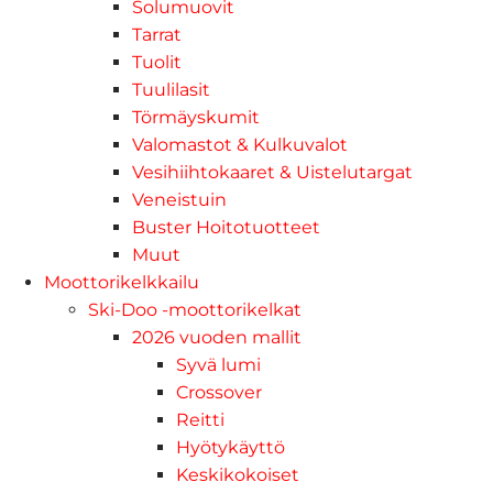
Solumuovit
Tarrat
Tuolit
Tuulilasit
Törmäyskumit
Valomastot & Kulkuvalot
Vesihiihtokaaret & Uistelutargat
Veneistuin
Buster Hoitotuotteet
Muut
Moottorikelkkailu
Ski-Doo -moottorikelkat
2026 vuoden mallit
Syvä lumi
Crossover
Reitti
Hyötykäyttö
Keskikokoiset