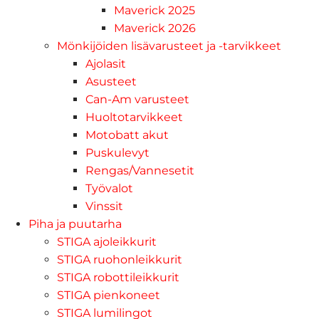
Maverick 2025
Maverick 2026
Mönkijöiden lisävarusteet ja -tarvikkeet
Ajolasit
Asusteet
Can-Am varusteet
Huoltotarvikkeet
Motobatt akut
Puskulevyt
Rengas/Vannesetit
Työvalot
Vinssit
Piha ja puutarha
STIGA ajoleikkurit
STIGA ruohonleikkurit
STIGA robottileikkurit
STIGA pienkoneet
STIGA lumilingot