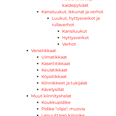
kaidepylväät
Kansiluukut, ikkunat ja verhot
Luukut, hyttysverkot ja
rullaverhot
Kansiluukut
Hyttysverkot
Verhot
Venetikkaat
Uimatikkaat
Kasettitikkaat
Keulatikkaat
Köysitikkaat
Kiinnikkeet ja tukijalat
Kävelysillat
Muut kiinnityshelat
Koukkupidike
Pidike "clips", muovia
Lepuuttajan kiinnike